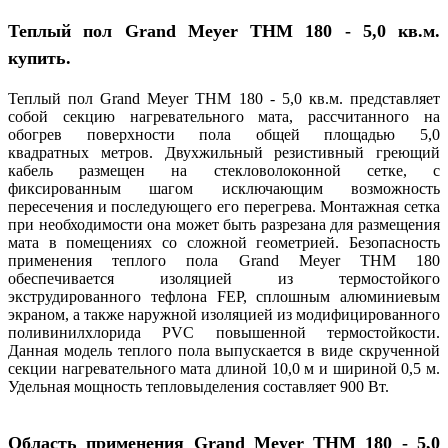
Теплый пол
Grand Meyer THM 180 - 5,0 кв.м.
купить.
Теплый пол Grand Meyer THM 180 - 5,0 кв.м. представляет
собой секцию нагревательного мата, рассчитанного на
обогрев поверхности пола общей площадью 5,0
квадратных метров. Двухжильный резистивный греющий
кабель размещен на стекловолоконной сетке, с
фиксированным шагом исключающим возможность
пересечения и последующего его перегрева. Монтажная сетка
при необходимости она может быть разрезана для размещения
мата в помещениях со сложной геометрией. Безопасность
применения теплого пола Grand Meyer THM 180
обеспечивается изоляцией из термостойкого
экструдированного тефлона FEP, сплошным алюминиевым
экраном, а также наружной изоляцией из модифицированного
поливинилхлорида PVC повышенной термостойкости.
Данная модель теплого пола выпускается в виде скрученной
секции нагревательного мата длиной 10,0 м и шириной 0,5 м.
Удельная мощность тепловыделения составляет 900 Вт.
Область применения
Grand Meyer THM 180 - 5,0