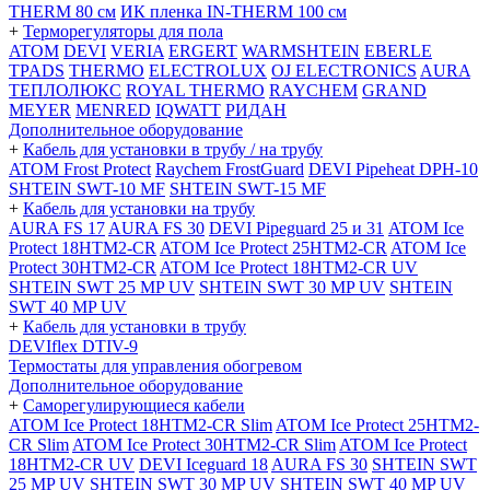
THERM 80 см
ИК пленка IN-THERM 100 см
+
Терморегуляторы для пола
ATOM
DEVI
VERIA
ERGERT
WARMSHTEIN
EBERLE
TPADS
THERMO
ELECTROLUX
OJ ELECTRONICS
AURA
ТЕПЛОЛЮКС
ROYAL THERMO
RAYCHEM
GRAND
MEYER
MENRED
IQWATT
РИДАН
Дополнительное оборудование
+
Кабель для установки в трубу / на трубу
ATOM Frost Protect
Raychem FrostGuard
DEVI Pipeheat DPH-10
SHTEIN SWT-10 MF
SHTEIN SWT-15 MF
+
Кабель для установки на трубу
AURA FS 17
AURA FS 30
DEVI Pipeguard 25 и 31
ATOM Ice
Protect 18HTM2-CR
ATOM Ice Protect 25HTM2-CR
ATOM Ice
Protect 30HTM2-CR
ATOM Ice Protect 18HTM2-CR UV
SHTEIN SWT 25 MP UV
SHTEIN SWT 30 MP UV
SHTEIN
SWT 40 MP UV
+
Кабель для установки в трубу
DEVIflex DTIV-9
Термостаты для управления обогревом
Дополнительное оборудование
+
Саморегулирующиеся кабели
ATOM Ice Protect 18HTM2-CR Slim
ATOM Ice Protect 25HTM2-
CR Slim
ATOM Ice Protect 30HTM2-CR Slim
ATOM Ice Protect
18HTM2-CR UV
DEVI Iceguard 18
AURA FS 30
SHTEIN SWT
25 MP UV
SHTEIN SWT 30 MP UV
SHTEIN SWT 40 MP UV