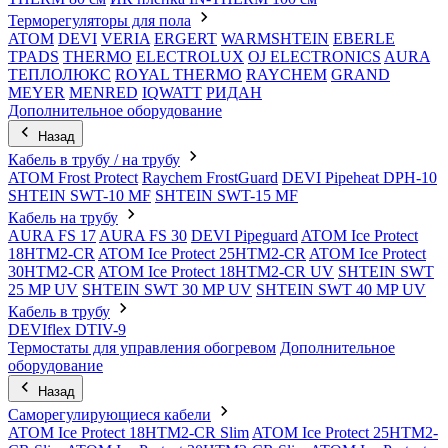
Терморегуляторы для пола
ATOM
DEVI
VERIA
ERGERT
WARMSHTEIN
EBERLE
TPADS
THERMO
ELECTROLUX
OJ ELECTRONICS
AURA
ТЕПЛОЛЮКС
ROYAL THERMO
RAYCHEM
GRAND
MEYER
MENRED
IQWATT
РИДАН
Дополнительное оборудование
Назад
Кабель в трубу / на трубу
ATOM Frost Protect
Raychem FrostGuard
DEVI Pipeheat DPH-10
SHTEIN SWT-10 MF
SHTEIN SWT-15 MF
Кабель на трубу
AURA FS 17
AURA FS 30
DEVI Pipeguard
ATOM Ice Protect
18HTM2-CR
ATOM Ice Protect 25HTM2-CR
ATOM Ice Protect
30HTM2-CR
ATOM Ice Protect 18HTM2-CR UV
SHTEIN SWT
25 MP UV
SHTEIN SWT 30 MP UV
SHTEIN SWT 40 MP UV
Кабель в трубу
DEVIflex DTIV-9
Термостаты для управления обогревом
Дополнительное
оборудование
Назад
Саморегулирующиеся кабели
ATOM Ice Protect 18HTM2-CR Slim
ATOM Ice Protect 25HTM2-