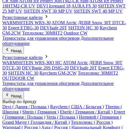
CR Slim
ATOM Ice Protect 30HTM2-CR Slim
ATOM Ice Protect
18HTM2-CR UV
DEVI Iceguard 18
AURA FS 30
SHTEIN SWT
25 MP UV
SHTEIN SWT 30 MP UV
SHTEIN SWT 40 MP UV
Резистивные кабели
WARMSHTEIN WRS-30
ATOM Arctic
ДЕВИ Snow 30T DTCE-
30
Ergert ETRG-30
DEVIsafe 20T
SHTEIN HC 30
Raychem
GM-2CW
Теплолюкс 30МНТ2
Outdoor CW
Термостаты для управления обогревом
Дополнительное
оборудование
Назад
Резистивные кабели
WARMSHTEIN WRS-30O HC
ATOM Arctic
ДЕВИ Snow 30T
DTCE-30
DEVIbasic 20S DSIG-20
DEVIsafe 20T
Ergert ETRG-
30
SHTEIN HC 30
Raychem GM-2CW
Теплолюкс 30МНТ2
OUTDOOR CW
Термостаты для управления обогревом
Дополнительное
оборудование
Назад
Выбор по бренду
Devi ( Дания / Польша )
Raychem ( США / Бельгия )
Thermo (
Швеция )
Shtein ( Германия )
Eberle ( Германия / Китай )
Ergert
( Германия / Польша )
Veria ( Польша )
Hemstedt ( Германия )
Grand Mayer ( Голландия / Китай )
Теплолюкс ( Россия )
Warmstad ( Россия )
Aura ( Россия )
Национальный Комфорт (