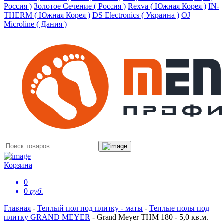
Россия )
Золотое Сечение ( Россия )
Rexva ( Южная Корея )
IN-
THERM ( Южная Корея )
DS Electronics ( Украина )
OJ
Microline ( Дания )
Корзина
0
0
руб.
Главная
-
Теплый пол под плитку - маты
-
Теплые полы под
плитку GRAND MEYER
-
Grand Meyer THM 180 - 5,0 кв.м.