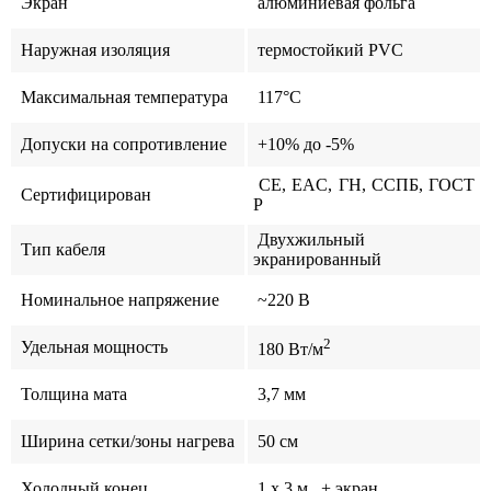
Экран
алюминиевая фольга
Наружная изоляция
термостойкий PVC
Максимальная температура
117°C
Допуски на сопротивление
+10% до -5%
CE, EAC, ГН, ССПБ, ГОСТ
Сертифицирован
Р
Двухжильный
Тип кабеля
экранированный
Номинальное напряжение
~220 В
2
Удельная мощность
180 Вт/м
Толщина мата
3,7 мм
Ширина сетки/зоны нагрева
50 см
Холодный конец
1 x 3 м, + экран