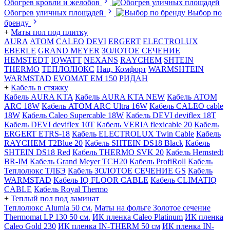
Обогрев кровли и желобов
Обогрев уличных площадей
Выбор по
бренду
+
Маты пол под плитку
AURA
АТОМ
CALEO
DEVI
ERGERT
ELECTROLUX
EBERLE
GRAND MEYER
ЗОЛОТОЕ СЕЧЕНИЕ
HEMSTEDT
IQWATT
NEXANS
RAYCHEM
SHTEIN
THERMO
ТЕПЛОЛЮКС
Нац. Комфорт
WARMSHTEIN
WARMSTAD
EVOMAT EM 150
РИДАН
+
Кабель в стяжку
Кабель AURA KTA
Кабель AURA KTA NEW
Кабель ATOM
ARC 18W
Кабель ATOM ARC Ultra 16W
Кабель CALEO cable
18W
Кабель Caleo Supercable 18W
Кабель DEVI deviflex 18T
Кабель DEVI deviflex 10T
Кабель VERIA flexicable 20
Кабель
ERGERT ETRS-18
Кабель ELECTROLUX Twin Cable
Кабель
RAYCHEM T2Blue 20
Кабель SHTEIN DS18 Black
Кабель
SHTEIN DS18 Red
Кабель THERMO SVK 20
Кабель Hemstedt
BR-IM
Кабель Grand Meyer TCH20
Кабель ProfiRoll
Кабель
Теплолюкс ТЛБЭ
Кабель ЗОЛОТОЕ СЕЧЕНИЕ GS
Кабель
WARMSTAD
Кабель IQ FLOOR CABLE
Кабель CLIMATIQ
CABLE
Кабель Royal Thermo
+
Теплый пол под ламинат
Теплолюкс Alumia 50 см.
Маты на фольге Золотое сечение
Thermomat LP 130 50 cм.
ИК пленка Caleo Platinum
ИК пленка
Caleo Gold 230
ИК пленка IN-THERM 50 см
ИК пленка IN-