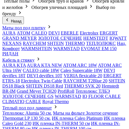
Теплые полы
Обогрев труб и кранов
Обогрев кровли
и желобов
Обогрев уличных площадей
Выбор по
бренду
Назад
Маты пол под плитку
AURA
АТОМ
CALEO
DEVI
EBERLE
Electrolux
ERGERT
GRAND MEYER
ЗОЛОТОЕ СЕЧЕНИЕ
HEMSTEDT
IQWATT
NEXANS
RAYCHEM
SHTEIN
THERMO
ТЕПЛОЛЮКС
Нац.
Комфорт
WARMSHTEIN
WARMSTAD
EVOMAT EM 150
РИДАН
Кабель в стяжку
AURA KTA
AURA KTA NEW
ATOM ARC 18W
ATOM ARC
Ultra 16W
CALEO cable 18W
Caleo Supercable 18W
DEVI
deviflex 18T
DEVI deviflex 10T
VERIA flexicable 20
ERGERT
ETRS-18
Electrolux Twin Cable
RAYCHEM T2Blue 20
SHTEIN
DS18 Black
SHTEIN DS18 Red
THERMO SVK 20
Hemstedt
BR-IM
Grand Meyer TCH20
ProfiRoll
Теплолюкс ТЛБЭ
ЗОЛОТОЕ СЕЧЕНИЕ GS
WARMSTAD
IQ FLOOR CABLE
CLIMATIQ CABLE
Royal Thermo
Теплый пол под ламинат
Теплолюкс Alumia 50 см.
Маты на фольге Золотое сечение
Thermomat LP 130 50 cм.
ИК пленка Caleo Platinum
ИК пленка
Caleo Gold 230
ИК пленка IN-THERM 50 см
ИК пленка IN-
THERM 80 см
ИК пленка IN-THERM 100 см