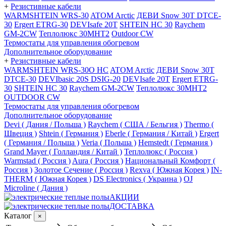
+
Резистивные кабели
WARMSHTEIN WRS-30
ATOM Arctic
ДЕВИ Snow 30T DTCE-
30
Ergert ETRG-30
DEVIsafe 20T
SHTEIN HC 30
Raychem
GM-2CW
Теплолюкс 30МНТ2
Outdoor CW
Термостаты для управления обогревом
Дополнительное оборудование
+
Резистивные кабели
WARMSHTEIN WRS-30O HC
ATOM Arctic
ДЕВИ Snow 30T
DTCE-30
DEVIbasic 20S DSIG-20
DEVIsafe 20T
Ergert ETRG-
30
SHTEIN HC 30
Raychem GM-2CW
Теплолюкс 30МНТ2
OUTDOOR CW
Термостаты для управления обогревом
Дополнительное оборудование
Devi ( Дания / Польша )
Raychem ( США / Бельгия )
Thermo (
Швеция )
Shtein ( Германия )
Eberle ( Германия / Китай )
Ergert
( Германия / Польша )
Veria ( Польша )
Hemstedt ( Германия )
Grand Mayer ( Голландия / Китай )
Теплолюкс ( Россия )
Warmstad ( Россия )
Aura ( Россия )
Национальный Комфорт (
Россия )
Золотое Сечение ( Россия )
Rexva ( Южная Корея )
IN-
THERM ( Южная Корея )
DS Electronics ( Украина )
OJ
Microline ( Дания )
АКЦИИ
ДОСТАВКА
Каталог
×