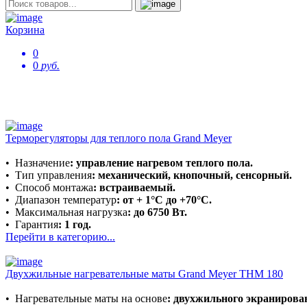
Корзина
0
0
руб.
Терморегуляторы для теплого пола Grand Meyer
•
Назначение
:
управление нагревом теплого пола.
•
Тип управления
: механический, кнопочный, сенсорный.
•
Способ монтажа
: встраиваемый.
•
Диапазон температур
:
от + 1°C до +70°C.
•
Максимальная нагрузка
: до 6750 Вт.
•
Гарантия
: 1 год.
Перейти в категорию...
Двухжильные нагревательные маты Grand Meyer THM 180
•
Нагревательные маты на основе
:
двухжильного экранирован