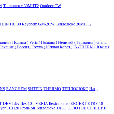
W
Теплолюкс 30МНТ2
Outdoor CW
TEIN HC 30
Raychem GM-2CW
Теплолюкс 30МНТ2
рмания / Польша )
Veria ( Польша )
Hemstedt ( Германия )
Grand
Сечение ( Россия )
Rexva ( Южная Корея )
IN-THERM ( Южная
NS
RAYCHEM
SHTEIN
THERMO
ТЕПЛОЛЮКС
Нац.
T
DEVI deviflex 10T
VERIA flexicable 20
ERGERT ETRS-18
eyer TCH20
ProfiRoll
Теплолюкс ТЛБЭ
ЗОЛОТОЕ СЕЧЕНИЕ