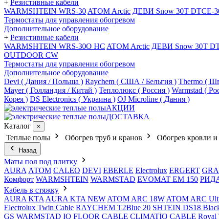
+
Резистивные кабели
WARMSHTEIN WRS-30
ATOM Arctic
ДЕВИ Snow 30T DTCE-3
Термостаты для управления обогревом
Дополнительное оборудование
+
Резистивные кабели
WARMSHTEIN WRS-30O HC
ATOM Arctic
ДЕВИ Snow 30T D
OUTDOOR CW
Термостаты для управления обогревом
Дополнительное оборудование
Devi ( Дания / Польша )
Raychem ( США / Бельгия )
Thermo ( Шв
Mayer ( Голландия / Китай )
Теплолюкс ( Россия )
Warmstad ( Ро
Корея )
DS Electronics ( Украина )
OJ Microline ( Дания )
АКЦИИ
ДОСТАВКА
Каталог
×
Теплые полы
Обогрев труб и кранов
Обогрев кровли и
Назад
Маты пол под плитку
AURA
АТОМ
CALEO
DEVI
EBERLE
Electrolux
ERGERT
GRA
Комфорт
WARMSHTEIN
WARMSTAD
EVOMAT EM 150
РИД
Кабель в стяжку
AURA KTA
AURA KTA NEW
ATOM ARC 18W
ATOM ARC Ult
Electrolux Twin Cable
RAYCHEM T2Blue 20
SHTEIN DS18 Blac
GS
WARMSTAD
IQ FLOOR CABLE
CLIMATIQ CABLE
Royal