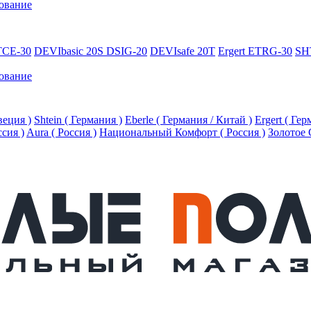
ование
TCE-30
DEVIbasic 20S DSIG-20
DEVIsafe 20T
Ergert ETRG-30
SH
ование
еция )
Shtein ( Германия )
Eberle ( Германия / Китай )
Ergert ( Ге
ссия )
Aura ( Россия )
Национальный Комфорт ( Россия )
Золотое 