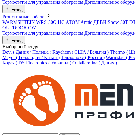
Термостаты для управления обогревом
Дополнительное оборуд
Назад
Резистивные кабели
WARMSHTEIN WRS-30O HC
ATOM Arctic
ДЕВИ Snow 30T D
OUTDOOR CW
Термостаты для управления обогревом
Дополнительное оборуд
Назад
Выбор по бренду
Devi ( Дания / Польша )
Raychem ( США / Бельгия )
Thermo ( Шв
Mayer ( Голландия / Китай )
Теплолюкс ( Россия )
Warmstad ( Ро
Корея )
DS Electronics ( Украина )
OJ Microline ( Дания )