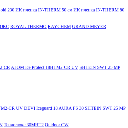
old 230
ИК пленка IN-THERM 50 см
ИК пленка IN-THERM 80
ЮКС
ROYAL THERMO
RAYCHEM
GRAND MEYER
M2-CR
ATOM Ice Protect 18HTM2-CR UV
SHTEIN SWT 25 MP
HTM2-CR UV
DEVI Iceguard 18
AURA FS 30
SHTEIN SWT 25 MP
W
Теплолюкс 30МНТ2
Outdoor CW