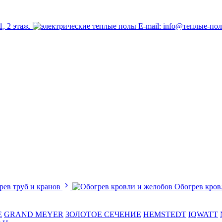
1, 2 этаж.
E-mail: info@теплые-по
рев труб и кранов
Обогрев кров
E
GRAND MEYER
ЗОЛОТОЕ СЕЧЕНИЕ
HEMSTEDT
IQWATT