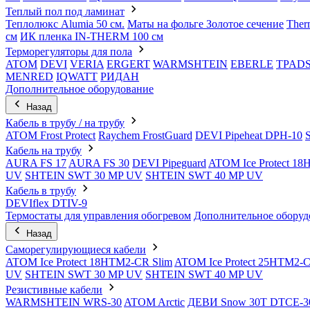
Теплый пол под ламинат
Теплолюкс Alumia 50 см.
Маты на фольге Золотое сечение
Ther
см
ИК пленка IN-THERM 100 см
Терморегуляторы для пола
ATOM
DEVI
VERIA
ERGERT
WARMSHTEIN
EBERLE
TPAD
MENRED
IQWATT
РИДАН
Дополнительное оборудование
Назад
Кабель в трубу / на трубу
ATOM Frost Protect
Raychem FrostGuard
DEVI Pipeheat DPH-10
Кабель на трубу
AURA FS 17
AURA FS 30
DEVI Pipeguard
ATOM Ice Protect 1
UV
SHTEIN SWT 30 MP UV
SHTEIN SWT 40 MP UV
Кабель в трубу
DEVIflex DTIV-9
Термостаты для управления обогревом
Дополнительное оборуд
Назад
Саморегулирующиеся кабели
ATOM Ice Protect 18HTM2-CR Slim
ATOM Ice Protect 25HTM2-C
UV
SHTEIN SWT 30 MP UV
SHTEIN SWT 40 MP UV
Резистивные кабели
WARMSHTEIN WRS-30
ATOM Arctic
ДЕВИ Snow 30T DTCE-3