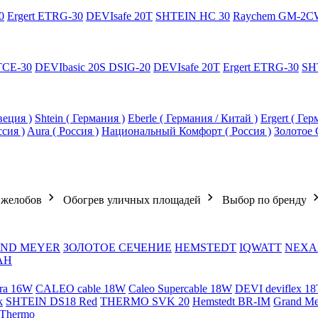
0
Ergert ETRG-30
DEVIsafe 20T
SHTEIN HC 30
Raychem GM-2C
TCE-30
DEVIbasic 20S DSIG-20
DEVIsafe 20T
Ergert ETRG-30
SH
еция )
Shtein ( Германия )
Eberle ( Германия / Китай )
Ergert ( Ге
ссия )
Aura ( Россия )
Национальный Комфорт ( Россия )
Золотое 
 желобов
Обогрев уличных площадей
Выбор по бренду
ND MEYER
ЗОЛОТОЕ СЕЧЕНИЕ
HEMSTEDT
IQWATT
NEXA
АН
ra 16W
CALEO cable 18W
Caleo Supercable 18W
DEVI deviflex 18
k
SHTEIN DS18 Red
THERMO SVK 20
Hemstedt BR-IM
Grand M
 Thermo