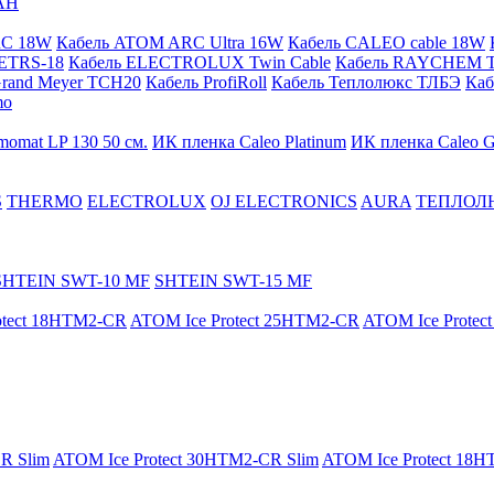
АН
RC 18W
Кабель ATOM ARC Ultra 16W
Кабель CALEO cable 18W
ETRS-18
Кабель ELECTROLUX Twin Cable
Кабель RAYCHEM T
Grand Meyer TCH20
Кабель ProfiRoll
Кабель Теплолюкс ТЛБЭ
Ка
mo
momat LP 130 50 cм.
ИК пленка Caleo Platinum
ИК пленка Caleo G
S
THERMO
ELECTROLUX
OJ ELECTRONICS
AURA
ТЕПЛОЛ
SHTEIN SWT-10 MF
SHTEIN SWT-15 MF
otect 18HTM2-CR
ATOM Ice Protect 25HTM2-CR
ATOM Ice Prote
R Slim
ATOM Ice Protect 30HTM2-CR Slim
ATOM Ice Protect 18