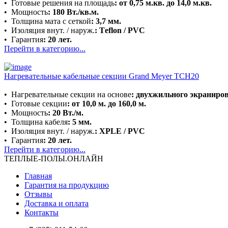
•
Готовые решения на площадь
: от 0,75 м.кв. до 14,0 м.кв.
•
Мощность
: 180 Вт./кв.м.
•
Толщина мата с сеткой
:
3,7 мм.
•
Изоляция внут. / наруж.
: Тeflon / PVС
•
Гарантия
: 20 лет.
Перейти в категорию...
Нагревательные кабельные секции Grand Meyer TCH20
•
Нагревательные секции на основе
:
двухжильного экраниров
•
Готовые секции
: от 10,0 м. до 160,0 м.
•
Мощность
: 20 Вт./м.
•
Толщина кабеля
:
5 мм.
•
Изоляция внут. / наруж.
: XPLE / PVC
•
Гарантия
: 20 лет.
Перейти в категорию...
ТЕПЛЫЕ-ПОЛЫ.ОНЛАЙН
Главная
Гарантия на продукцию
Отзывы
Доставка и оплата
Контакты