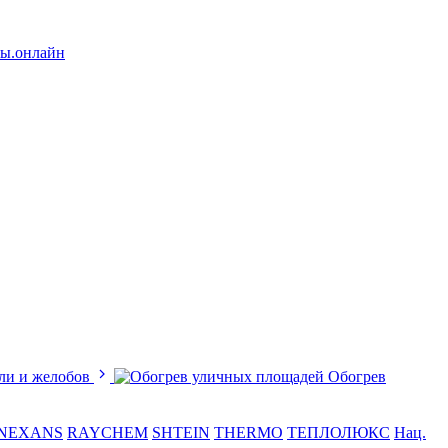
лы.онлайн
ли и желобов
Обогрев
NEXANS
RAYCHEM
SHTEIN
THERMO
ТЕПЛОЛЮКС
Нац.