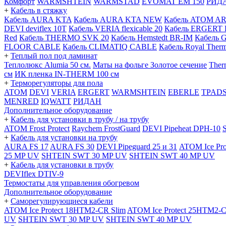
Комфорт
WARMSHTEIN
WARMSTAD
EVOMAT EM 150
РИД
+
Кабель в стяжку
Кабель AURA KTA
Кабель AURA KTA NEW
Кабель ATOM A
DEVI deviflex 10T
Кабель VERIA flexicable 20
Кабель ERGERT 
Red
Кабель THERMO SVK 20
Кабель Hemstedt BR-IM
Кабель 
FLOOR CABLE
Кабель CLIMATIQ CABLE
Кабель Royal Ther
+
Теплый пол под ламинат
Теплолюкс Alumia 50 см.
Маты на фольге Золотое сечение
Ther
см
ИК пленка IN-THERM 100 см
+
Терморегуляторы для пола
ATOM
DEVI
VERIA
ERGERT
WARMSHTEIN
EBERLE
TPAD
MENRED
IQWATT
РИДАН
Дополнительное оборудование
+
Кабель для установки в трубу / на трубу
ATOM Frost Protect
Raychem FrostGuard
DEVI Pipeheat DPH-10
+
Кабель для установки на трубу
AURA FS 17
AURA FS 30
DEVI Pipeguard 25 и 31
ATOM Ice Pr
25 MP UV
SHTEIN SWT 30 MP UV
SHTEIN SWT 40 MP UV
+
Кабель для установки в трубу
DEVIflex DTIV-9
Термостаты для управления обогревом
Дополнительное оборудование
+
Саморегулирующиеся кабели
ATOM Ice Protect 18HTM2-CR Slim
ATOM Ice Protect 25HTM2-C
UV
SHTEIN SWT 30 MP UV
SHTEIN SWT 40 MP UV