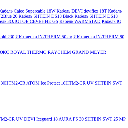
Кабель Caleo Supercable 18W
Кабель DEVI deviflex 18T
Кабель
2Blue 20
Кабель SHTEIN DS18 Black
Кабель SHTEIN DS18
бель ЗОЛОТОЕ СЕЧЕНИЕ GS
Кабель WARMSTAD
Кабель IQ
old 230
ИК пленка IN-THERM 50 см
ИК пленка IN-THERM 80
ЮКС
ROYAL THERMO
RAYCHEM
GRAND MEYER
ct 30HTM2-CR
ATOM Ice Protect 18HTM2-CR UV
SHTEIN SWT
HTM2-CR UV
DEVI Iceguard 18
AURA FS 30
SHTEIN SWT 25 MP