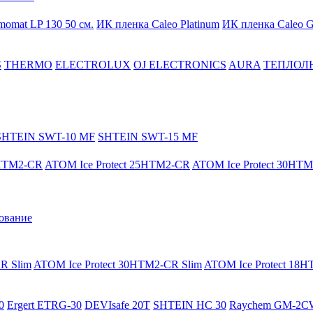
momat LP 130 50 cм.
ИК пленка Caleo Platinum
ИК пленка Caleo G
S
THERMO
ELECTROLUX
OJ ELECTRONICS
AURA
ТЕПЛОЛ
SHTEIN SWT-10 MF
SHTEIN SWT-15 MF
8HTM2-CR
ATOM Ice Protect 25HTM2-CR
ATOM Ice Protect 30HT
ование
R Slim
ATOM Ice Protect 30HTM2-CR Slim
ATOM Ice Protect 18
0
Ergert ETRG-30
DEVIsafe 20T
SHTEIN HC 30
Raychem GM-2C