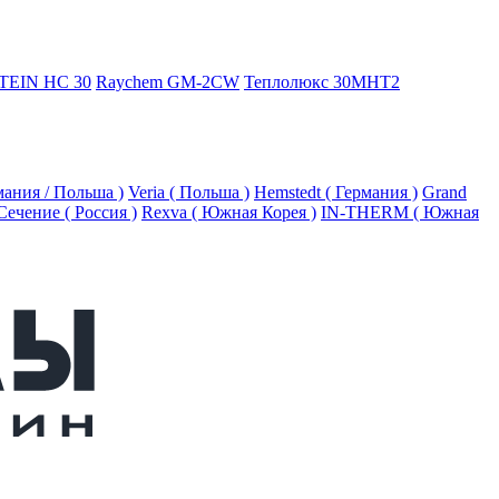
TEIN HC 30
Raychem GM-2CW
Теплолюкс 30МНТ2
рмания / Польша )
Veria ( Польша )
Hemstedt ( Германия )
Grand
Сечение ( Россия )
Rexva ( Южная Корея )
IN-THERM ( Южная