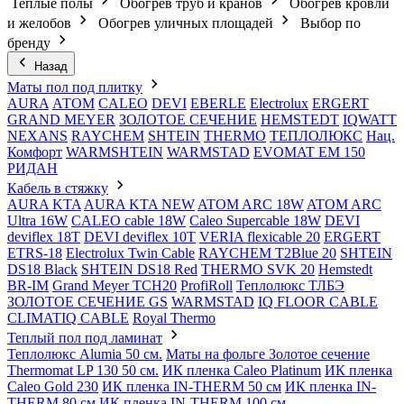
Теплые полы
Обогрев труб и кранов
Обогрев кровли
и желобов
Обогрев уличных площадей
Выбор по
бренду
Назад
Маты пол под плитку
AURA
АТОМ
CALEO
DEVI
EBERLE
Electrolux
ERGERT
GRAND MEYER
ЗОЛОТОЕ СЕЧЕНИЕ
HEMSTEDT
IQWATT
NEXANS
RAYCHEM
SHTEIN
THERMO
ТЕПЛОЛЮКС
Нац.
Комфорт
WARMSHTEIN
WARMSTAD
EVOMAT EM 150
РИДАН
Кабель в стяжку
AURA KTA
AURA KTA NEW
ATOM ARC 18W
ATOM ARC
Ultra 16W
CALEO cable 18W
Caleo Supercable 18W
DEVI
deviflex 18T
DEVI deviflex 10T
VERIA flexicable 20
ERGERT
ETRS-18
Electrolux Twin Cable
RAYCHEM T2Blue 20
SHTEIN
DS18 Black
SHTEIN DS18 Red
THERMO SVK 20
Hemstedt
BR-IM
Grand Meyer TCH20
ProfiRoll
Теплолюкс ТЛБЭ
ЗОЛОТОЕ СЕЧЕНИЕ GS
WARMSTAD
IQ FLOOR CABLE
CLIMATIQ CABLE
Royal Thermo
Теплый пол под ламинат
Теплолюкс Alumia 50 см.
Маты на фольге Золотое сечение
Thermomat LP 130 50 cм.
ИК пленка Caleo Platinum
ИК пленка
Caleo Gold 230
ИК пленка IN-THERM 50 см
ИК пленка IN-
THERM 80 см
ИК пленка IN-THERM 100 см