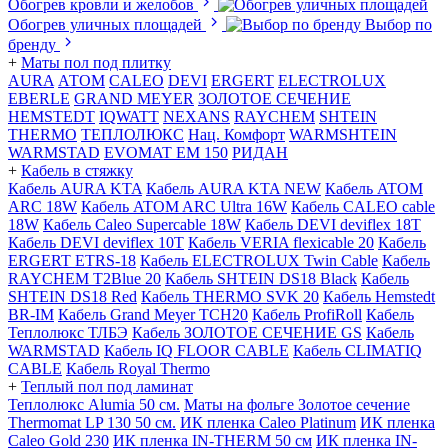
Обогрев кровли и желобов
Обогрев уличных площадей
Выбор по
бренду
+
Маты пол под плитку
AURA
АТОМ
CALEO
DEVI
ERGERT
ELECTROLUX
EBERLE
GRAND MEYER
ЗОЛОТОЕ СЕЧЕНИЕ
HEMSTEDT
IQWATT
NEXANS
RAYCHEM
SHTEIN
THERMO
ТЕПЛОЛЮКС
Нац. Комфорт
WARMSHTEIN
WARMSTAD
EVOMAT EM 150
РИДАН
+
Кабель в стяжку
Кабель AURA KTA
Кабель AURA KTA NEW
Кабель ATOM
ARC 18W
Кабель ATOM ARC Ultra 16W
Кабель CALEO cable
18W
Кабель Caleo Supercable 18W
Кабель DEVI deviflex 18T
Кабель DEVI deviflex 10T
Кабель VERIA flexicable 20
Кабель
ERGERT ETRS-18
Кабель ELECTROLUX Twin Cable
Кабель
RAYCHEM T2Blue 20
Кабель SHTEIN DS18 Black
Кабель
SHTEIN DS18 Red
Кабель THERMO SVK 20
Кабель Hemstedt
BR-IM
Кабель Grand Meyer TCH20
Кабель ProfiRoll
Кабель
Теплолюкс ТЛБЭ
Кабель ЗОЛОТОЕ СЕЧЕНИЕ GS
Кабель
WARMSTAD
Кабель IQ FLOOR CABLE
Кабель CLIMATIQ
CABLE
Кабель Royal Thermo
+
Теплый пол под ламинат
Теплолюкс Alumia 50 см.
Маты на фольге Золотое сечение
Thermomat LP 130 50 cм.
ИК пленка Caleo Platinum
ИК пленка
Caleo Gold 230
ИК пленка IN-THERM 50 см
ИК пленка IN-