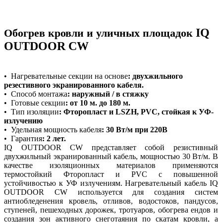
IQ
Обогрев кровли и уличных площадок
OUTDOOR CW
•
Нагревательные секции на основе
:
двухжильного
резестивного экранированного кабеля.
•
Способ монтажа
: наружный / в стяжку
•
Готовые секции
: от 10 м. до 180 м.
•
Тип изоляции
: Фторопласт и LSZH, PVC, стойкая к УФ-
излучению
•
Удельная мощность кабеля
: 30 Вт/м при 220В
•
Гарантия
: 2 лет.
IQ OUTDOOR CW представляет собой резистивный
двухжильный экранированный кабель, мощностью 30 Вт/м. В
качестве изоляционных материалов применяются
термостойкий Фторопласт и PVC с повышенной
устойчивостью к УФ излучениям. Нагревательный кабель IQ
OUTDOOR CW используется для создания систем
антиобледенения кровель, отливов, водостоков, пандусов,
ступеней, пешеходных дорожек, тротуаров, обогрева ендов и
создания зон активного снеготаяния по скатам кровли, а