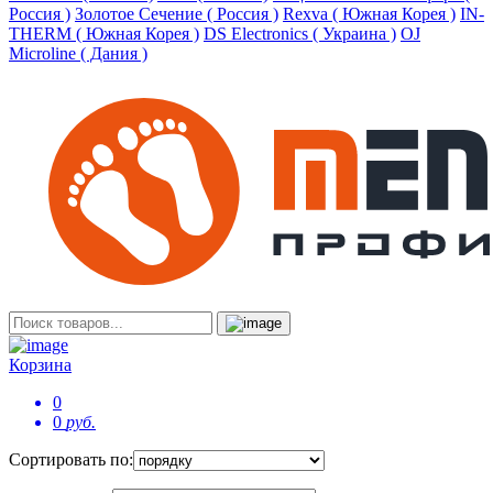
Россия )
Золотое Сечение ( Россия )
Rexva ( Южная Корея )
IN-
THERM ( Южная Корея )
DS Electronics ( Украина )
OJ
Microline ( Дания )
Корзина
0
0
руб.
Сортировать по: