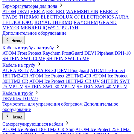
Терморегуляторы для пола
ATOM
DEVI
VERIA
ERGERT
WARMSHTEIN
EBERLE
TPADS
THERMO
ELECTROLUX
OJ ELECTRONICS
AURA
ТЕПЛОЛЮКС
ROYAL THERMO
RAYCHEM
GRAND
MEYER
MENRED
IQWATT
РИДАН
Дополнительное оборудование
Назад
Кабель в трубу / на трубу
ATOM Frost Protect
Raychem FrostGuard
DEVI Pipeheat DPH-10
SHTEIN SWT-10 MF
SHTEIN SWT-15 MF
Кабель на трубу
AURA FS 17
AURA FS 30
DEVI Pipeguard
ATOM Ice Protect
18HTM2-CR
ATOM Ice Protect 25HTM2-CR
ATOM Ice Protect
30HTM2-CR
ATOM Ice Protect 18HTM2-CR UV
SHTEIN SWT
25 MP UV
SHTEIN SWT 30 MP UV
SHTEIN SWT 40 MP UV
Кабель в трубу
DEVIflex DTIV-9
Термостаты для управления обогревом
Дополнительное
оборудование
Назад
Саморегулирующиеся кабели
ATOM Ice Protect 18HTM2-CR Slim
ATOM Ice Protect 25HTM2-