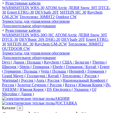
+
Резистивные кабели
WARMSHTEIN WRS-30
ATOM Arctic
ДЕВИ Snow 30T DTCE-
30
Ergert ETRG-30
DEVIsafe 20T
SHTEIN HC 30
Raychem
GM-2CW
Теплолюкс 30МНТ2
Outdoor CW
Термостаты для управления обогревом
Дополнительное оборудование
+
Резистивные кабели
WARMSHTEIN WRS-30O HC
ATOM Arctic
ДЕВИ Snow 30T
DTCE-30
DEVIbasic 20S DSIG-20
DEVIsafe 20T
Ergert ETRG-
30
SHTEIN HC 30
Raychem GM-2CW
Теплолюкс 30МНТ2
OUTDOOR CW
Термостаты для управления обогревом
Дополнительное оборудование
Devi ( Дания / Польша )
Raychem ( США / Бельгия )
Thermo (
Швеция )
Shtein ( Германия )
Eberle ( Германия / Китай )
Ergert
( Германия / Польша )
Veria ( Польша )
Hemstedt ( Германия )
Grand Mayer ( Голландия / Китай )
Теплолюкс ( Россия )
Warmstad ( Россия )
Aura ( Россия )
Национальный Комфорт (
Россия )
Золотое Сечение ( Россия )
Rexva ( Южная Корея )
IN-
THERM ( Южная Корея )
DS Electronics ( Украина )
OJ
Microline ( Дания )
АКЦИИ
ДОСТАВКА
Каталог
×