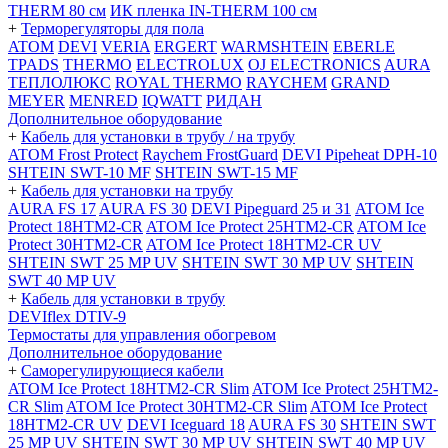
THERM 80 см
ИК пленка IN-THERM 100 см
+
Терморегуляторы для пола
ATOM
DEVI
VERIA
ERGERT
WARMSHTEIN
EBERLE
TPADS
THERMO
ELECTROLUX
OJ ELECTRONICS
AURA
ТЕПЛОЛЮКС
ROYAL THERMO
RAYCHEM
GRAND
MEYER
MENRED
IQWATT
РИДАН
Дополнительное оборудование
+
Кабель для установки в трубу / на трубу
ATOM Frost Protect
Raychem FrostGuard
DEVI Pipeheat DPH-10
SHTEIN SWT-10 MF
SHTEIN SWT-15 MF
+
Кабель для установки на трубу
AURA FS 17
AURA FS 30
DEVI Pipeguard 25 и 31
ATOM Ice
Protect 18HTM2-CR
ATOM Ice Protect 25HTM2-CR
ATOM Ice
Protect 30HTM2-CR
ATOM Ice Protect 18HTM2-CR UV
SHTEIN SWT 25 MP UV
SHTEIN SWT 30 MP UV
SHTEIN
SWT 40 MP UV
+
Кабель для установки в трубу
DEVIflex DTIV-9
Термостаты для управления обогревом
Дополнительное оборудование
+
Саморегулирующиеся кабели
ATOM Ice Protect 18HTM2-CR Slim
ATOM Ice Protect 25HTM2-
CR Slim
ATOM Ice Protect 30HTM2-CR Slim
ATOM Ice Protect
18HTM2-CR UV
DEVI Iceguard 18
AURA FS 30
SHTEIN SWT
25 MP UV
SHTEIN SWT 30 MP UV
SHTEIN SWT 40 MP UV