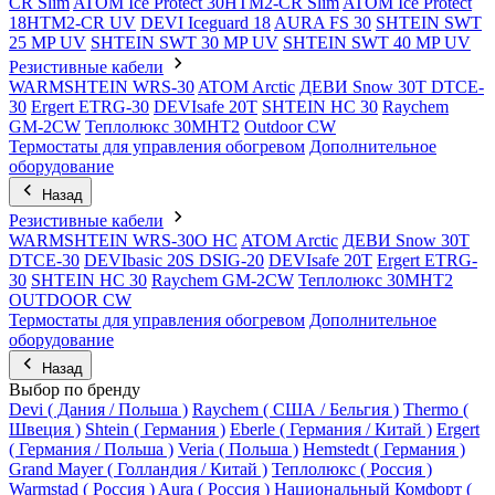
CR Slim
ATOM Ice Protect 30HTM2-CR Slim
ATOM Ice Protect
18HTM2-CR UV
DEVI Iceguard 18
AURA FS 30
SHTEIN SWT
25 MP UV
SHTEIN SWT 30 MP UV
SHTEIN SWT 40 MP UV
Резистивные кабели
WARMSHTEIN WRS-30
ATOM Arctic
ДЕВИ Snow 30T DTCE-
30
Ergert ETRG-30
DEVIsafe 20T
SHTEIN HC 30
Raychem
GM-2CW
Теплолюкс 30МНТ2
Outdoor CW
Термостаты для управления обогревом
Дополнительное
оборудование
Назад
Резистивные кабели
WARMSHTEIN WRS-30O HC
ATOM Arctic
ДЕВИ Snow 30T
DTCE-30
DEVIbasic 20S DSIG-20
DEVIsafe 20T
Ergert ETRG-
30
SHTEIN HC 30
Raychem GM-2CW
Теплолюкс 30МНТ2
OUTDOOR CW
Термостаты для управления обогревом
Дополнительное
оборудование
Назад
Выбор по бренду
Devi ( Дания / Польша )
Raychem ( США / Бельгия )
Thermo (
Швеция )
Shtein ( Германия )
Eberle ( Германия / Китай )
Ergert
( Германия / Польша )
Veria ( Польша )
Hemstedt ( Германия )
Grand Mayer ( Голландия / Китай )
Теплолюкс ( Россия )
Warmstad ( Россия )
Aura ( Россия )
Национальный Комфорт (