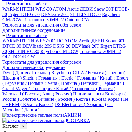
+
Резистивные кабели
WARMSHTEIN WRS-30
ATOM Arctic
ДЕВИ Snow 30T DTCE-
30
Ergert ETRG-30
DEVIsafe 20T
SHTEIN HC 30
Raychem
GM-2CW
Теплолюкс 30МНТ2
Outdoor CW
Термостаты для управления обогревом
Дополнительное оборудование
+
Резистивные кабели
WARMSHTEIN WRS-30O HC
ATOM Arctic
ДЕВИ Snow 30T
DTCE-30
DEVIbasic 20S DSIG-20
DEVIsafe 20T
Ergert ETRG-
30
SHTEIN HC 30
Raychem GM-2CW
Теплолюкс 30МНТ2
OUTDOOR CW
Термостаты для управления обогревом
Дополнительное оборудование
Devi ( Дания / Польша )
Raychem ( США / Бельгия )
Thermo (
Швеция )
Shtein ( Германия )
Eberle ( Германия / Китай )
Ergert
( Германия / Польша )
Veria ( Польша )
Hemstedt ( Германия )
Grand Mayer ( Голландия / Китай )
Теплолюкс ( Россия )
Warmstad ( Россия )
Aura ( Россия )
Национальный Комфорт (
Россия )
Золотое Сечение ( Россия )
Rexva ( Южная Корея )
IN-
THERM ( Южная Корея )
DS Electronics ( Украина )
OJ
Microline ( Дания )
АКЦИИ
ДОСТАВКА
Каталог
×