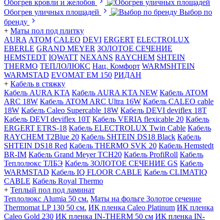
Обогрев кровли и желобов
Обогрев уличных площадей
Выбор по
бренду
+
Маты пол под плитку
AURA
АТОМ
CALEO
DEVI
ERGERT
ELECTROLUX
EBERLE
GRAND MEYER
ЗОЛОТОЕ СЕЧЕНИЕ
HEMSTEDT
IQWATT
NEXANS
RAYCHEM
SHTEIN
THERMO
ТЕПЛОЛЮКС
Нац. Комфорт
WARMSHTEIN
WARMSTAD
EVOMAT EM 150
РИДАН
+
Кабель в стяжку
Кабель AURA KTA
Кабель AURA KTA NEW
Кабель ATOM
ARC 18W
Кабель ATOM ARC Ultra 16W
Кабель CALEO cable
18W
Кабель Caleo Supercable 18W
Кабель DEVI deviflex 18T
Кабель DEVI deviflex 10T
Кабель VERIA flexicable 20
Кабель
ERGERT ETRS-18
Кабель ELECTROLUX Twin Cable
Кабель
RAYCHEM T2Blue 20
Кабель SHTEIN DS18 Black
Кабель
SHTEIN DS18 Red
Кабель THERMO SVK 20
Кабель Hemstedt
BR-IM
Кабель Grand Meyer TCH20
Кабель ProfiRoll
Кабель
Теплолюкс ТЛБЭ
Кабель ЗОЛОТОЕ СЕЧЕНИЕ GS
Кабель
WARMSTAD
Кабель IQ FLOOR CABLE
Кабель CLIMATIQ
CABLE
Кабель Royal Thermo
+
Теплый пол под ламинат
Теплолюкс Alumia 50 см.
Маты на фольге Золотое сечение
Thermomat LP 130 50 cм.
ИК пленка Caleo Platinum
ИК пленка
Caleo Gold 230
ИК пленка IN-THERM 50 см
ИК пленка IN-