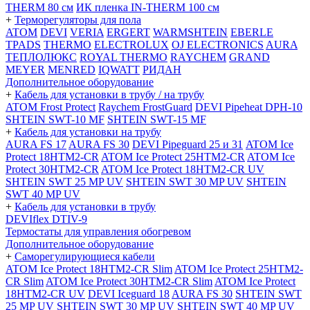
THERM 80 см
ИК пленка IN-THERM 100 см
+
Терморегуляторы для пола
ATOM
DEVI
VERIA
ERGERT
WARMSHTEIN
EBERLE
TPADS
THERMO
ELECTROLUX
OJ ELECTRONICS
AURA
ТЕПЛОЛЮКС
ROYAL THERMO
RAYCHEM
GRAND
MEYER
MENRED
IQWATT
РИДАН
Дополнительное оборудование
+
Кабель для установки в трубу / на трубу
ATOM Frost Protect
Raychem FrostGuard
DEVI Pipeheat DPH-10
SHTEIN SWT-10 MF
SHTEIN SWT-15 MF
+
Кабель для установки на трубу
AURA FS 17
AURA FS 30
DEVI Pipeguard 25 и 31
ATOM Ice
Protect 18HTM2-CR
ATOM Ice Protect 25HTM2-CR
ATOM Ice
Protect 30HTM2-CR
ATOM Ice Protect 18HTM2-CR UV
SHTEIN SWT 25 MP UV
SHTEIN SWT 30 MP UV
SHTEIN
SWT 40 MP UV
+
Кабель для установки в трубу
DEVIflex DTIV-9
Термостаты для управления обогревом
Дополнительное оборудование
+
Саморегулирующиеся кабели
ATOM Ice Protect 18HTM2-CR Slim
ATOM Ice Protect 25HTM2-
CR Slim
ATOM Ice Protect 30HTM2-CR Slim
ATOM Ice Protect
18HTM2-CR UV
DEVI Iceguard 18
AURA FS 30
SHTEIN SWT
25 MP UV
SHTEIN SWT 30 MP UV
SHTEIN SWT 40 MP UV