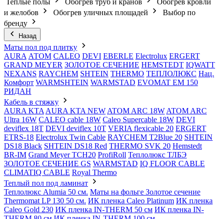
Теплые полы
Обогрев труб и кранов
Обогрев кровли
и желобов
Обогрев уличных площадей
Выбор по
бренду
Назад
Маты пол под плитку
AURA
АТОМ
CALEO
DEVI
EBERLE
Electrolux
ERGERT
GRAND MEYER
ЗОЛОТОЕ СЕЧЕНИЕ
HEMSTEDT
IQWATT
NEXANS
RAYCHEM
SHTEIN
THERMO
ТЕПЛОЛЮКС
Нац.
Комфорт
WARMSHTEIN
WARMSTAD
EVOMAT EM 150
РИДАН
Кабель в стяжку
AURA KTA
AURA KTA NEW
ATOM ARC 18W
ATOM ARC
Ultra 16W
CALEO cable 18W
Caleo Supercable 18W
DEVI
deviflex 18T
DEVI deviflex 10T
VERIA flexicable 20
ERGERT
ETRS-18
Electrolux Twin Cable
RAYCHEM T2Blue 20
SHTEIN
DS18 Black
SHTEIN DS18 Red
THERMO SVK 20
Hemstedt
BR-IM
Grand Meyer TCH20
ProfiRoll
Теплолюкс ТЛБЭ
ЗОЛОТОЕ СЕЧЕНИЕ GS
WARMSTAD
IQ FLOOR CABLE
CLIMATIQ CABLE
Royal Thermo
Теплый пол под ламинат
Теплолюкс Alumia 50 см.
Маты на фольге Золотое сечение
Thermomat LP 130 50 cм.
ИК пленка Caleo Platinum
ИК пленка
Caleo Gold 230
ИК пленка IN-THERM 50 см
ИК пленка IN-
THERM 80 см
ИК пленка IN-THERM 100 см