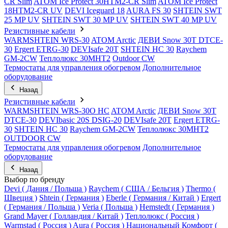
CR Slim
ATOM Ice Protect 30HTM2-CR Slim
ATOM Ice Protect
18HTM2-CR UV
DEVI Iceguard 18
AURA FS 30
SHTEIN SWT
25 MP UV
SHTEIN SWT 30 MP UV
SHTEIN SWT 40 MP UV
Резистивные кабели
WARMSHTEIN WRS-30
ATOM Arctic
ДЕВИ Snow 30T DTCE-
30
Ergert ETRG-30
DEVIsafe 20T
SHTEIN HC 30
Raychem
GM-2CW
Теплолюкс 30МНТ2
Outdoor CW
Термостаты для управления обогревом
Дополнительное
оборудование
Назад
Резистивные кабели
WARMSHTEIN WRS-30O HC
ATOM Arctic
ДЕВИ Snow 30T
DTCE-30
DEVIbasic 20S DSIG-20
DEVIsafe 20T
Ergert ETRG-
30
SHTEIN HC 30
Raychem GM-2CW
Теплолюкс 30МНТ2
OUTDOOR CW
Термостаты для управления обогревом
Дополнительное
оборудование
Назад
Выбор по бренду
Devi ( Дания / Польша )
Raychem ( США / Бельгия )
Thermo (
Швеция )
Shtein ( Германия )
Eberle ( Германия / Китай )
Ergert
( Германия / Польша )
Veria ( Польша )
Hemstedt ( Германия )
Grand Mayer ( Голландия / Китай )
Теплолюкс ( Россия )
Warmstad ( Россия )
Aura ( Россия )
Национальный Комфорт (