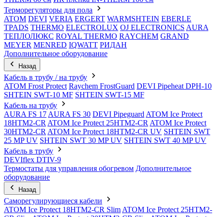
Терморегуляторы для пола
ATOM
DEVI
VERIA
ERGERT
WARMSHTEIN
EBERLE
TPADS
THERMO
ELECTROLUX
OJ ELECTRONICS
AURA
ТЕПЛОЛЮКС
ROYAL THERMO
RAYCHEM
GRAND
MEYER
MENRED
IQWATT
РИДАН
Дополнительное оборудование
Назад
Кабель в трубу / на трубу
ATOM Frost Protect
Raychem FrostGuard
DEVI Pipeheat DPH-10
SHTEIN SWT-10 MF
SHTEIN SWT-15 MF
Кабель на трубу
AURA FS 17
AURA FS 30
DEVI Pipeguard
ATOM Ice Protect
18HTM2-CR
ATOM Ice Protect 25HTM2-CR
ATOM Ice Protect
30HTM2-CR
ATOM Ice Protect 18HTM2-CR UV
SHTEIN SWT
25 MP UV
SHTEIN SWT 30 MP UV
SHTEIN SWT 40 MP UV
Кабель в трубу
DEVIflex DTIV-9
Термостаты для управления обогревом
Дополнительное
оборудование
Назад
Саморегулирующиеся кабели
ATOM Ice Protect 18HTM2-CR Slim
ATOM Ice Protect 25HTM2-