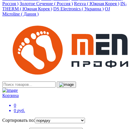
Россия )
Золотое Сечение ( Россия )
Rexva ( Южная Корея )
IN-
THERM ( Южная Корея )
DS Electronics ( Украина )
OJ
Microline ( Дания )
Корзина
0
0
руб.
Сортировать по: