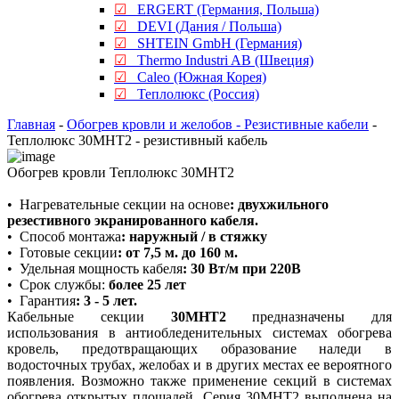
☑
ERGERT (Германия, Польша)
☑
DEVI (Дания / Польша)
☑
SHTEIN GmbH (Германия)
☑
Thermo Industri AB (Швеция)
☑
Caleo (Южная Корея)
☑
Теплолюкс (Россия)
Главная
-
Обогрев кровли и желобов - Резистивные кабели
-
Теплолюкс 30МНТ2 - резистивный кабель
Обогрев кровли Теплолюкс 30МНТ2
•
Нагревательные секции на основе
:
двухжильного
резестивного экранированного кабеля.
•
Способ монтажа
: наружный / в стяжку
•
Готовые секции
: от 7,5 м. до 160 м.
•
Удельная мощность кабеля
: 30 Вт/м при 220В
•
Срок службы:
более 25 лет
•
Гарантия
: 3 - 5 лет.
Кабельные секции
30МНТ2
предназначены для
использования в антиобледенительных системах обогрева
кровель, предотвращающих образование наледи в
водосточных трубах, желобах и в других местах ее вероятного
появления. Возможно также применение секций в системах
обогрева открытых площадей. Серия 30МНТ2 выполнена на