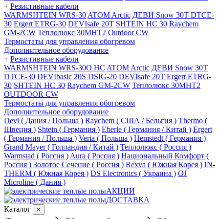
+
Резистивные кабели
WARMSHTEIN WRS-30
ATOM Arctic
ДЕВИ Snow 30T DTCE-
30
Ergert ETRG-30
DEVIsafe 20T
SHTEIN HC 30
Raychem
GM-2CW
Теплолюкс 30МНТ2
Outdoor CW
Термостаты для управления обогревом
Дополнительное оборудование
+
Резистивные кабели
WARMSHTEIN WRS-30O HC
ATOM Arctic
ДЕВИ Snow 30T
DTCE-30
DEVIbasic 20S DSIG-20
DEVIsafe 20T
Ergert ETRG-
30
SHTEIN HC 30
Raychem GM-2CW
Теплолюкс 30МНТ2
OUTDOOR CW
Термостаты для управления обогревом
Дополнительное оборудование
Devi ( Дания / Польша )
Raychem ( США / Бельгия )
Thermo (
Швеция )
Shtein ( Германия )
Eberle ( Германия / Китай )
Ergert
( Германия / Польша )
Veria ( Польша )
Hemstedt ( Германия )
Grand Mayer ( Голландия / Китай )
Теплолюкс ( Россия )
Warmstad ( Россия )
Aura ( Россия )
Национальный Комфорт (
Россия )
Золотое Сечение ( Россия )
Rexva ( Южная Корея )
IN-
THERM ( Южная Корея )
DS Electronics ( Украина )
OJ
Microline ( Дания )
АКЦИИ
ДОСТАВКА
Каталог
×