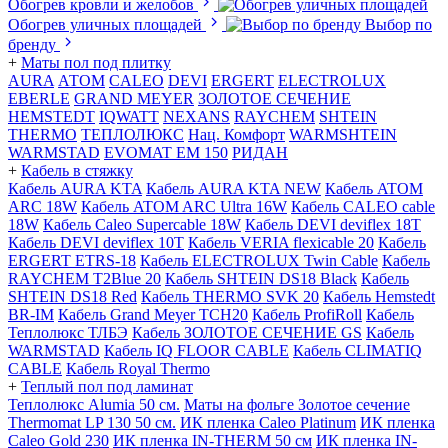
Обогрев кровли и желобов
Обогрев уличных площадей
Выбор по
бренду
+
Маты пол под плитку
AURA
АТОМ
CALEO
DEVI
ERGERT
ELECTROLUX
EBERLE
GRAND MEYER
ЗОЛОТОЕ СЕЧЕНИЕ
HEMSTEDT
IQWATT
NEXANS
RAYCHEM
SHTEIN
THERMO
ТЕПЛОЛЮКС
Нац. Комфорт
WARMSHTEIN
WARMSTAD
EVOMAT EM 150
РИДАН
+
Кабель в стяжку
Кабель AURA KTA
Кабель AURA KTA NEW
Кабель ATOM
ARC 18W
Кабель ATOM ARC Ultra 16W
Кабель CALEO cable
18W
Кабель Caleo Supercable 18W
Кабель DEVI deviflex 18T
Кабель DEVI deviflex 10T
Кабель VERIA flexicable 20
Кабель
ERGERT ETRS-18
Кабель ELECTROLUX Twin Cable
Кабель
RAYCHEM T2Blue 20
Кабель SHTEIN DS18 Black
Кабель
SHTEIN DS18 Red
Кабель THERMO SVK 20
Кабель Hemstedt
BR-IM
Кабель Grand Meyer TCH20
Кабель ProfiRoll
Кабель
Теплолюкс ТЛБЭ
Кабель ЗОЛОТОЕ СЕЧЕНИЕ GS
Кабель
WARMSTAD
Кабель IQ FLOOR CABLE
Кабель CLIMATIQ
CABLE
Кабель Royal Thermo
+
Теплый пол под ламинат
Теплолюкс Alumia 50 см.
Маты на фольге Золотое сечение
Thermomat LP 130 50 cм.
ИК пленка Caleo Platinum
ИК пленка
Caleo Gold 230
ИК пленка IN-THERM 50 см
ИК пленка IN-