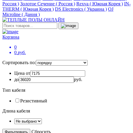
Россия )
Золотое Сечение ( Россия )
Rexva ( Южная Корея )
IN-
THERM ( Южная Корея )
DS Electronics ( Украина )
OJ
Microline ( Дания )
Корзина
0
0
руб.
Сортировать по:
Цена от
до
руб.
Тип кабеля
Резистивный
Длина кабеля
Сбросить