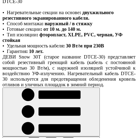
DTCE-30
•
Нагревательные секции на основе
:
двухжильного
резестивного экранированного кабеля.
•
Способ монтажа
: наружный / в стяжку
•
Готовые секции
: от 10 м. до 140 м.
•
Тип изоляции
: фторопласт, ХLPE, PVC, черная, УФ
стойкая
•
Удельная мощность кабеля
: 30 Вт/м при 230В
•
Гарантия
: 10 лет.
ДЕВИ Snow 30T (старое название DTCE-30) представляет
собой резестивный греющий кабель (кабель с постоянной
мощностью 30 Вт/м), с наружней изоляцией устойчивой к
воздействию УФ-излучению. Нагревательный кабель DTCE-
30 используется для предотвращения обледенения кровель
отливов и уличных площадок в зимний период.