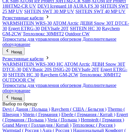
CR Slim
ATOM Ice Protect 30HTM2-CR Slim
ATOM Ice Protect
18HTM2-CR UV
DEVI Iceguard 18
AURA FS 30
SHTEIN SWT
25 MP UV
SHTEIN SWT 30 MP UV
SHTEIN SWT 40 MP UV
Резистивные кабели
WARMSHTEIN WRS-30
ATOM Arctic
ДЕВИ Snow 30T DTCE-
30
Ergert ETRG-30
DEVIsafe 20T
SHTEIN HC 30
Raychem
GM-2CW
Теплолюкс 30МНТ2
Outdoor CW
Термостаты для управления обогревом
Дополнительное
оборудование
Назад
Резистивные кабели
WARMSHTEIN WRS-30O HC
ATOM Arctic
ДЕВИ Snow 30T
DTCE-30
DEVIbasic 20S DSIG-20
DEVIsafe 20T
Ergert ETRG-
30
SHTEIN HC 30
Raychem GM-2CW
Теплолюкс 30МНТ2
OUTDOOR CW
Термостаты для управления обогревом
Дополнительное
оборудование
Назад
Выбор по бренду
Devi ( Дания / Польша )
Raychem ( США / Бельгия )
Thermo (
Швеция )
Shtein ( Германия )
Eberle ( Германия / Китай )
Ergert
( Германия / Польша )
Veria ( Польша )
Hemstedt ( Германия )
Grand Mayer ( Голландия / Китай )
Теплолюкс ( Россия )
Warmstad ( Россия )
Aura ( Россия )
Национальный Комфорт (