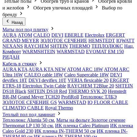
Теплые полы
Обогрев труб и кранов
Обогрев кровли
и желобов
Обогрев уличных площадей
Выбор по
бренду
Назад
Маты пол под плитку
AURA
АТОМ
CALEO
DEVI
EBERLE
Electrolux
ERGERT
GRAND MEYER
ЗОЛОТОЕ СЕЧЕНИЕ
HEMSTEDT
IQWATT
NEXANS
RAYCHEM
SHTEIN
THERMO
ТЕПЛОЛЮКС
Нац.
Комфорт
WARMSHTEIN
WARMSTAD
EVOMAT EM 150
РИДАН
Кабель в стяжку
AURA KTA
AURA KTA NEW
ATOM ARC 18W
ATOM ARC
Ultra 16W
CALEO cable 18W
Caleo Supercable 18W
DEVI
deviflex 18T
DEVI deviflex 10T
VERIA flexicable 20
ERGERT
ETRS-18
Electrolux Twin Cable
RAYCHEM T2Blue 20
SHTEIN
DS18 Black
SHTEIN DS18 Red
THERMO SVK 20
Hemstedt
BR-IM
Grand Meyer TCH20
ProfiRoll
Теплолюкс ТЛБЭ
ЗОЛОТОЕ СЕЧЕНИЕ GS
WARMSTAD
IQ FLOOR CABLE
CLIMATIQ CABLE
Royal Thermo
Теплый пол под ламинат
Теплолюкс Alumia 50 см.
Маты на фольге Золотое сечение
Thermomat LP 130 50 cм.
ИК пленка Caleo Platinum
ИК пленка
Caleo Gold 230
ИК пленка IN-THERM 50 см
ИК пленка IN-
THERM 80 см
ИК пленка IN-THERM 100 см