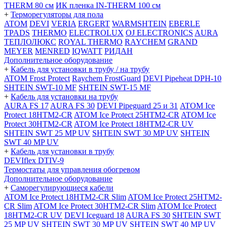
THERM 80 см
ИК пленка IN-THERM 100 см
+
Терморегуляторы для пола
ATOM
DEVI
VERIA
ERGERT
WARMSHTEIN
EBERLE
TPADS
THERMO
ELECTROLUX
OJ ELECTRONICS
AURA
ТЕПЛОЛЮКС
ROYAL THERMO
RAYCHEM
GRAND
MEYER
MENRED
IQWATT
РИДАН
Дополнительное оборудование
+
Кабель для установки в трубу / на трубу
ATOM Frost Protect
Raychem FrostGuard
DEVI Pipeheat DPH-10
SHTEIN SWT-10 MF
SHTEIN SWT-15 MF
+
Кабель для установки на трубу
AURA FS 17
AURA FS 30
DEVI Pipeguard 25 и 31
ATOM Ice
Protect 18HTM2-CR
ATOM Ice Protect 25HTM2-CR
ATOM Ice
Protect 30HTM2-CR
ATOM Ice Protect 18HTM2-CR UV
SHTEIN SWT 25 MP UV
SHTEIN SWT 30 MP UV
SHTEIN
SWT 40 MP UV
+
Кабель для установки в трубу
DEVIflex DTIV-9
Термостаты для управления обогревом
Дополнительное оборудование
+
Саморегулирующиеся кабели
ATOM Ice Protect 18HTM2-CR Slim
ATOM Ice Protect 25HTM2-
CR Slim
ATOM Ice Protect 30HTM2-CR Slim
ATOM Ice Protect
18HTM2-CR UV
DEVI Iceguard 18
AURA FS 30
SHTEIN SWT
25 MP UV
SHTEIN SWT 30 MP UV
SHTEIN SWT 40 MP UV