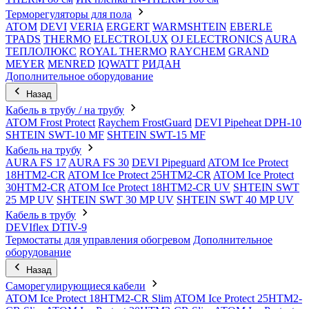
Терморегуляторы для пола
ATOM
DEVI
VERIA
ERGERT
WARMSHTEIN
EBERLE
TPADS
THERMO
ELECTROLUX
OJ ELECTRONICS
AURA
ТЕПЛОЛЮКС
ROYAL THERMO
RAYCHEM
GRAND
MEYER
MENRED
IQWATT
РИДАН
Дополнительное оборудование
Назад
Кабель в трубу / на трубу
ATOM Frost Protect
Raychem FrostGuard
DEVI Pipeheat DPH-10
SHTEIN SWT-10 MF
SHTEIN SWT-15 MF
Кабель на трубу
AURA FS 17
AURA FS 30
DEVI Pipeguard
ATOM Ice Protect
18HTM2-CR
ATOM Ice Protect 25HTM2-CR
ATOM Ice Protect
30HTM2-CR
ATOM Ice Protect 18HTM2-CR UV
SHTEIN SWT
25 MP UV
SHTEIN SWT 30 MP UV
SHTEIN SWT 40 MP UV
Кабель в трубу
DEVIflex DTIV-9
Термостаты для управления обогревом
Дополнительное
оборудование
Назад
Саморегулирующиеся кабели
ATOM Ice Protect 18HTM2-CR Slim
ATOM Ice Protect 25HTM2-