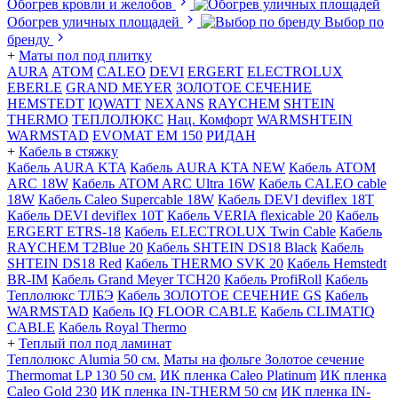
Обогрев кровли и желобов
Обогрев уличных площадей
Выбор по
бренду
+
Маты пол под плитку
AURA
АТОМ
CALEO
DEVI
ERGERT
ELECTROLUX
EBERLE
GRAND MEYER
ЗОЛОТОЕ СЕЧЕНИЕ
HEMSTEDT
IQWATT
NEXANS
RAYCHEM
SHTEIN
THERMO
ТЕПЛОЛЮКС
Нац. Комфорт
WARMSHTEIN
WARMSTAD
EVOMAT EM 150
РИДАН
+
Кабель в стяжку
Кабель AURA KTA
Кабель AURA KTA NEW
Кабель ATOM
ARC 18W
Кабель ATOM ARC Ultra 16W
Кабель CALEO cable
18W
Кабель Caleo Supercable 18W
Кабель DEVI deviflex 18T
Кабель DEVI deviflex 10T
Кабель VERIA flexicable 20
Кабель
ERGERT ETRS-18
Кабель ELECTROLUX Twin Cable
Кабель
RAYCHEM T2Blue 20
Кабель SHTEIN DS18 Black
Кабель
SHTEIN DS18 Red
Кабель THERMO SVK 20
Кабель Hemstedt
BR-IM
Кабель Grand Meyer TCH20
Кабель ProfiRoll
Кабель
Теплолюкс ТЛБЭ
Кабель ЗОЛОТОЕ СЕЧЕНИЕ GS
Кабель
WARMSTAD
Кабель IQ FLOOR CABLE
Кабель CLIMATIQ
CABLE
Кабель Royal Thermo
+
Теплый пол под ламинат
Теплолюкс Alumia 50 см.
Маты на фольге Золотое сечение
Thermomat LP 130 50 cм.
ИК пленка Caleo Platinum
ИК пленка
Caleo Gold 230
ИК пленка IN-THERM 50 см
ИК пленка IN-