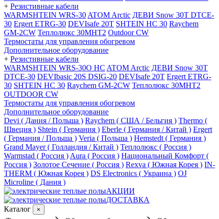
+
Резистивные кабели
WARMSHTEIN WRS-30
ATOM Arctic
ДЕВИ Snow 30T DTCE-
30
Ergert ETRG-30
DEVIsafe 20T
SHTEIN HC 30
Raychem
GM-2CW
Теплолюкс 30МНТ2
Outdoor CW
Термостаты для управления обогревом
Дополнительное оборудование
+
Резистивные кабели
WARMSHTEIN WRS-30O HC
ATOM Arctic
ДЕВИ Snow 30T
DTCE-30
DEVIbasic 20S DSIG-20
DEVIsafe 20T
Ergert ETRG-
30
SHTEIN HC 30
Raychem GM-2CW
Теплолюкс 30МНТ2
OUTDOOR CW
Термостаты для управления обогревом
Дополнительное оборудование
Devi ( Дания / Польша )
Raychem ( США / Бельгия )
Thermo (
Швеция )
Shtein ( Германия )
Eberle ( Германия / Китай )
Ergert
( Германия / Польша )
Veria ( Польша )
Hemstedt ( Германия )
Grand Mayer ( Голландия / Китай )
Теплолюкс ( Россия )
Warmstad ( Россия )
Aura ( Россия )
Национальный Комфорт (
Россия )
Золотое Сечение ( Россия )
Rexva ( Южная Корея )
IN-
THERM ( Южная Корея )
DS Electronics ( Украина )
OJ
Microline ( Дания )
АКЦИИ
ДОСТАВКА
Каталог
×