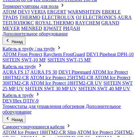
Терморегуляторы для пола
ATOM
DEVI
VERIA
ERGERT
WARMSHTEIN
EBERLE
TPADS
THERMO
ELECTROLUX
OJ ELECTRONICS
AURA
ТЕПЛОЛЮКС
ROYAL THERMO
RAYCHEM
GRAND
MEYER
MENRED
IQWATT
РИДАН
Дополнительное оборудование
Назад
Кабель в трубу / на трубу
ATOM Frost Protect
Raychem FrostGuard
DEVI Pipeheat DPH-10
SHTEIN SWT-10 MF
SHTEIN SWT-15 MF
Кабель на трубу
AURA FS 17
AURA FS 30
DEVI Pipeguard
ATOM Ice Protect
18HTM2-CR
ATOM Ice Protect 25HTM2-CR
ATOM Ice Protect
30HTM2-CR
ATOM Ice Protect 18HTM2-CR UV
SHTEIN SWT
25 MP UV
SHTEIN SWT 30 MP UV
SHTEIN SWT 40 MP UV
Кабель в трубу
DEVIflex DTIV-9
Термостаты для управления обогревом
Дополнительное
оборудование
Назад
Саморегулирующиеся кабели
ATOM Ice Protect 18HTM2-CR Slim
ATOM Ice Protect 25HTM2-