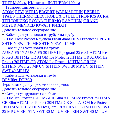
THERM 80 см
ИК пленка IN-THERM 100 см
+
Терморегуляторы для пола
ATOM
DEVI
VERIA
ERGERT
WARMSHTEIN
EBERLE
TPADS
THERMO
ELECTROLUX
OJ ELECTRONICS
AURA
ТЕПЛОЛЮКС
ROYAL THERMO
RAYCHEM
GRAND
MEYER
MENRED
IQWATT
РИДАН
Дополнительное оборудование
+
Кабель для установки в трубу / на трубу
ATOM Frost Protect
Raychem FrostGuard
DEVI Pipeheat DPH-10
SHTEIN SWT-10 MF
SHTEIN SWT-15 MF
+
Кабель для установки на трубу
AURA FS 17
AURA FS 30
DEVI Pipeguard 25 и 31
ATOM Ice
Protect 18HTM2-CR
ATOM Ice Protect 25HTM2-CR
ATOM Ice
Protect 30HTM2-CR
ATOM Ice Protect 18HTM2-CR UV
SHTEIN SWT 25 MP UV
SHTEIN SWT 30 MP UV
SHTEIN
SWT 40 MP UV
+
Кабель для установки в трубу
DEVIflex DTIV-9
Термостаты для управления обогревом
Дополнительное оборудование
+
Саморегулирующиеся кабели
ATOM Ice Protect 18HTM2-CR Slim
ATOM Ice Protect 25HTM2-
CR Slim
ATOM Ice Protect 30HTM2-CR Slim
ATOM Ice Protect
18HTM2-CR UV
DEVI Iceguard 18
AURA FS 30
SHTEIN SWT
25 MP UV
SHTEIN SWT 30 MP UV
SHTEIN SWT 40 MP UV