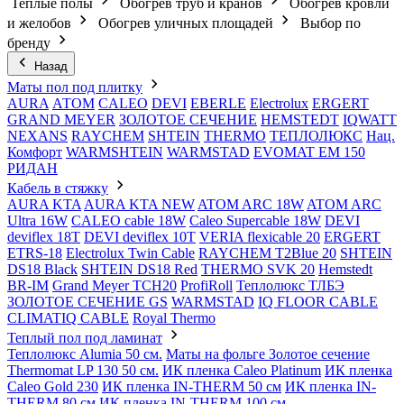
Теплые полы
Обогрев труб и кранов
Обогрев кровли
и желобов
Обогрев уличных площадей
Выбор по
бренду
Назад
Маты пол под плитку
AURA
АТОМ
CALEO
DEVI
EBERLE
Electrolux
ERGERT
GRAND MEYER
ЗОЛОТОЕ СЕЧЕНИЕ
HEMSTEDT
IQWATT
NEXANS
RAYCHEM
SHTEIN
THERMO
ТЕПЛОЛЮКС
Нац.
Комфорт
WARMSHTEIN
WARMSTAD
EVOMAT EM 150
РИДАН
Кабель в стяжку
AURA KTA
AURA KTA NEW
ATOM ARC 18W
ATOM ARC
Ultra 16W
CALEO cable 18W
Caleo Supercable 18W
DEVI
deviflex 18T
DEVI deviflex 10T
VERIA flexicable 20
ERGERT
ETRS-18
Electrolux Twin Cable
RAYCHEM T2Blue 20
SHTEIN
DS18 Black
SHTEIN DS18 Red
THERMO SVK 20
Hemstedt
BR-IM
Grand Meyer TCH20
ProfiRoll
Теплолюкс ТЛБЭ
ЗОЛОТОЕ СЕЧЕНИЕ GS
WARMSTAD
IQ FLOOR CABLE
CLIMATIQ CABLE
Royal Thermo
Теплый пол под ламинат
Теплолюкс Alumia 50 см.
Маты на фольге Золотое сечение
Thermomat LP 130 50 cм.
ИК пленка Caleo Platinum
ИК пленка
Caleo Gold 230
ИК пленка IN-THERM 50 см
ИК пленка IN-
THERM 80 см
ИК пленка IN-THERM 100 см