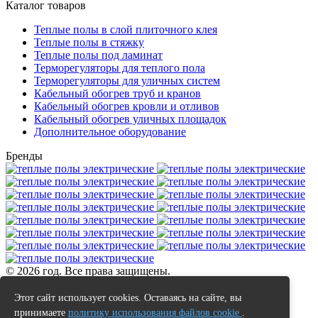
Каталог товаров
Теплые полы в слой плиточного клея
Теплые полы в стяжку
Теплые полы под ламинат
Терморегуляторы для теплого пола
Терморегуляторы для уличных систем
Кабельный обогрев труб и кранов
Кабельный обогрев кровли и отливов
Кабельный обогрев уличных площадок
Дополнительное оборудование
Бренды
© 2026 год. Все права защищены.
Данный интернет сайт не является публичной офертой.
Этот сайт использует cookies. Оставаясь на сайте, вы
Наличие и стоимость товаров уточняйте у менеджеров по
принимаете
политику использования файлов cookie
.