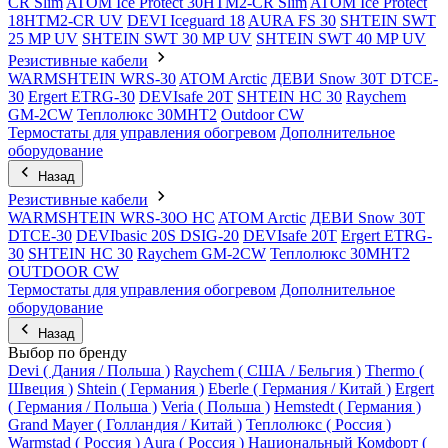
CR Slim
ATOM Ice Protect 30HTM2-CR Slim
ATOM Ice Protect
18HTM2-CR UV
DEVI Iceguard 18
AURA FS 30
SHTEIN SWT
25 MP UV
SHTEIN SWT 30 MP UV
SHTEIN SWT 40 MP UV
Резистивные кабели
WARMSHTEIN WRS-30
ATOM Arctic
ДЕВИ Snow 30T DTCE-
30
Ergert ETRG-30
DEVIsafe 20T
SHTEIN HC 30
Raychem
GM-2CW
Теплолюкс 30МНТ2
Outdoor CW
Термостаты для управления обогревом
Дополнительное
оборудование
Назад
Резистивные кабели
WARMSHTEIN WRS-30O HC
ATOM Arctic
ДЕВИ Snow 30T
DTCE-30
DEVIbasic 20S DSIG-20
DEVIsafe 20T
Ergert ETRG-
30
SHTEIN HC 30
Raychem GM-2CW
Теплолюкс 30МНТ2
OUTDOOR CW
Термостаты для управления обогревом
Дополнительное
оборудование
Назад
Выбор по бренду
Devi ( Дания / Польша )
Raychem ( США / Бельгия )
Thermo (
Швеция )
Shtein ( Германия )
Eberle ( Германия / Китай )
Ergert
( Германия / Польша )
Veria ( Польша )
Hemstedt ( Германия )
Grand Mayer ( Голландия / Китай )
Теплолюкс ( Россия )
Warmstad ( Россия )
Aura ( Россия )
Национальный Комфорт (