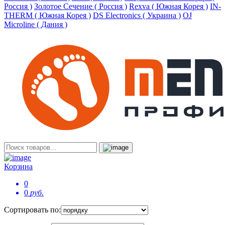
Россия )
Золотое Сечение ( Россия )
Rexva ( Южная Корея )
IN-
THERM ( Южная Корея )
DS Electronics ( Украина )
OJ
Microline ( Дания )
Корзина
0
0
руб.
Сортировать по: