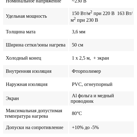
Номинальное напряжение
~230 В
2
150 Вт/м
при 220 В 163 Вт/
Удельная мощность
2
м
при 230 В
Толщина мата
3,6 мм
Ширина сетки/зоны нагрева
50 см
Холодный конец
1 x 2,5 м, + экран
Внутренняя изоляция
Фторполимер
Наружная изоляция
PVC, огнеупорный
Al фольга и медный
Экран
проводник
Максимальная допустимая
80°C
температура нагрева
Допуски на сопротивление
+10% до -5%