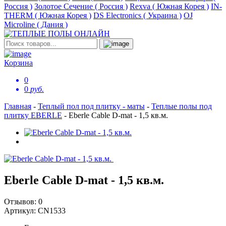
Россия )
Золотое Сечение ( Россия )
Rexva ( Южная Корея )
IN-
THERM ( Южная Корея )
DS Electronics ( Украина )
OJ
Microline ( Дания )
Корзина
0
0
руб.
Главная
-
Теплый пол под плитку - маты
-
Теплые полы под
плитку EBERLE
-
Eberle Cable D-mat - 1,5 кв.м.
Eberle Cable D-mat - 1,5 кв.м.
Отзывов:
0
Артикул:
CN1533