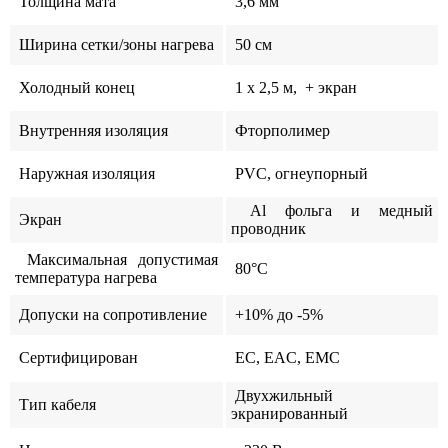
Толщина мата
3,6 мм
Ширина сетки/зоны нагрева
50 см
Холодный конец
1 x 2,5 м, + экран
Внутренняя изоляция
Фторполимер
Наружная изоляция
PVC, огнеупорный
Al фольга и медный
Экран
проводник
Максимальная допустимая
80°C
температура нагрева
Допуски на сопротивление
+10% до -5%
Сертифицирован
ЕС, EAC, EMC
Двухжильный
Тип кабеля
экранированный