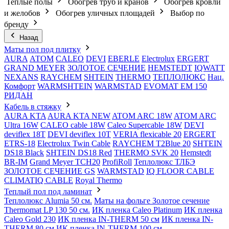
Теплые полы
Обогрев труб и кранов
Обогрев кровли
и желобов
Обогрев уличных площадей
Выбор по
бренду
Назад
Маты пол под плитку
AURA
АТОМ
CALEO
DEVI
EBERLE
Electrolux
ERGERT
GRAND MEYER
ЗОЛОТОЕ СЕЧЕНИЕ
HEMSTEDT
IQWATT
NEXANS
RAYCHEM
SHTEIN
THERMO
ТЕПЛОЛЮКС
Нац.
Комфорт
WARMSHTEIN
WARMSTAD
EVOMAT EM 150
РИДАН
Кабель в стяжку
AURA KTA
AURA KTA NEW
ATOM ARC 18W
ATOM ARC
Ultra 16W
CALEO cable 18W
Caleo Supercable 18W
DEVI
deviflex 18T
DEVI deviflex 10T
VERIA flexicable 20
ERGERT
ETRS-18
Electrolux Twin Cable
RAYCHEM T2Blue 20
SHTEIN
DS18 Black
SHTEIN DS18 Red
THERMO SVK 20
Hemstedt
BR-IM
Grand Meyer TCH20
ProfiRoll
Теплолюкс ТЛБЭ
ЗОЛОТОЕ СЕЧЕНИЕ GS
WARMSTAD
IQ FLOOR CABLE
CLIMATIQ CABLE
Royal Thermo
Теплый пол под ламинат
Теплолюкс Alumia 50 см.
Маты на фольге Золотое сечение
Thermomat LP 130 50 cм.
ИК пленка Caleo Platinum
ИК пленка
Caleo Gold 230
ИК пленка IN-THERM 50 см
ИК пленка IN-
THERM 80 см
ИК пленка IN-THERM 100 см