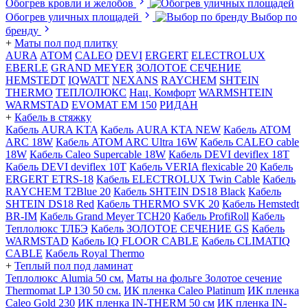
Обогрев кровли и желобов
Обогрев уличных площадей
Выбор по
бренду
+
Маты пол под плитку
AURA
АТОМ
CALEO
DEVI
ERGERT
ELECTROLUX
EBERLE
GRAND MEYER
ЗОЛОТОЕ СЕЧЕНИЕ
HEMSTEDT
IQWATT
NEXANS
RAYCHEM
SHTEIN
THERMO
ТЕПЛОЛЮКС
Нац. Комфорт
WARMSHTEIN
WARMSTAD
EVOMAT EM 150
РИДАН
+
Кабель в стяжку
Кабель AURA KTA
Кабель AURA KTA NEW
Кабель ATOM
ARC 18W
Кабель ATOM ARC Ultra 16W
Кабель CALEO cable
18W
Кабель Caleo Supercable 18W
Кабель DEVI deviflex 18T
Кабель DEVI deviflex 10T
Кабель VERIA flexicable 20
Кабель
ERGERT ETRS-18
Кабель ELECTROLUX Twin Cable
Кабель
RAYCHEM T2Blue 20
Кабель SHTEIN DS18 Black
Кабель
SHTEIN DS18 Red
Кабель THERMO SVK 20
Кабель Hemstedt
BR-IM
Кабель Grand Meyer TCH20
Кабель ProfiRoll
Кабель
Теплолюкс ТЛБЭ
Кабель ЗОЛОТОЕ СЕЧЕНИЕ GS
Кабель
WARMSTAD
Кабель IQ FLOOR CABLE
Кабель CLIMATIQ
CABLE
Кабель Royal Thermo
+
Теплый пол под ламинат
Теплолюкс Alumia 50 см.
Маты на фольге Золотое сечение
Thermomat LP 130 50 cм.
ИК пленка Caleo Platinum
ИК пленка
Caleo Gold 230
ИК пленка IN-THERM 50 см
ИК пленка IN-