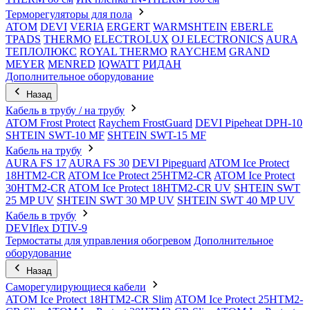
Терморегуляторы для пола
ATOM
DEVI
VERIA
ERGERT
WARMSHTEIN
EBERLE
TPADS
THERMO
ELECTROLUX
OJ ELECTRONICS
AURA
ТЕПЛОЛЮКС
ROYAL THERMO
RAYCHEM
GRAND
MEYER
MENRED
IQWATT
РИДАН
Дополнительное оборудование
Назад
Кабель в трубу / на трубу
ATOM Frost Protect
Raychem FrostGuard
DEVI Pipeheat DPH-10
SHTEIN SWT-10 MF
SHTEIN SWT-15 MF
Кабель на трубу
AURA FS 17
AURA FS 30
DEVI Pipeguard
ATOM Ice Protect
18HTM2-CR
ATOM Ice Protect 25HTM2-CR
ATOM Ice Protect
30HTM2-CR
ATOM Ice Protect 18HTM2-CR UV
SHTEIN SWT
25 MP UV
SHTEIN SWT 30 MP UV
SHTEIN SWT 40 MP UV
Кабель в трубу
DEVIflex DTIV-9
Термостаты для управления обогревом
Дополнительное
оборудование
Назад
Саморегулирующиеся кабели
ATOM Ice Protect 18HTM2-CR Slim
ATOM Ice Protect 25HTM2-