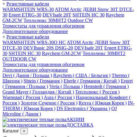
+
Резистивные кабели
WARMSHTEIN WRS-30
ATOM Arctic
ДЕВИ Snow 30T DTCE-
30
Ergert ETRG-30
DEVIsafe 20T
SHTEIN HC 30
Raychem
GM-2CW
Теплолюкс 30МНТ2
Outdoor CW
Термостаты для управления обогревом
Дополнительное оборудование
+
Резистивные кабели
WARMSHTEIN WRS-30O HC
ATOM Arctic
ДЕВИ Snow 30T
DTCE-30
DEVIbasic 20S DSIG-20
DEVIsafe 20T
Ergert ETRG-
30
SHTEIN HC 30
Raychem GM-2CW
Теплолюкс 30МНТ2
OUTDOOR CW
Термостаты для управления обогревом
Дополнительное оборудование
Devi ( Дания / Польша )
Raychem ( США / Бельгия )
Thermo (
Швеция )
Shtein ( Германия )
Eberle ( Германия / Китай )
Ergert
( Германия / Польша )
Veria ( Польша )
Hemstedt ( Германия )
Grand Mayer ( Голландия / Китай )
Теплолюкс ( Россия )
Warmstad ( Россия )
Aura ( Россия )
Национальный Комфорт (
Россия )
Золотое Сечение ( Россия )
Rexva ( Южная Корея )
IN-
THERM ( Южная Корея )
DS Electronics ( Украина )
OJ
Microline ( Дания )
АКЦИИ
ДОСТАВКА
Каталог
×