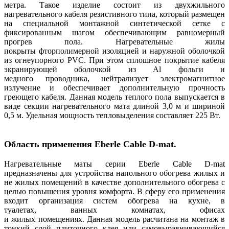
метра. Такое изделие состоит из двухжильного
нагревательного кабеля резистивного типа, который размещен
на специальной монтажной синтетической сетке с
фиксированным шагом обеспечивающим равномерный
прогрев пола. Нагревательные жилы
покрыты фторполимерной изоляцией и наружной оболочкой
из огнеупорного PVC. При этом сплошное покрытие кабеля
экранирующей оболочкой из Al фольги и
медного проводника, нейтрализует электромагнитное
излучение и обеспечивает дополнительную прочность
греющего кабеля. Данная модель теплого пола выпускается в
виде секции нагревательного мата длиной 3,0 м и шириной
0,5 м. Удельная мощность тепловыделения составляет 225 Вт.
Область применения
Eberle Cable D-mat.
Нагревательные маты серии Eberle Cable D-mat
предназначены для устройства напольного обогрева жилых и
не жилых помещений в качестве дополнительного обогрева с
целью повышения уровня комфорта. В сферу его применения
входит организация систем обогрева на кухне, в
туалетах, ванных комнатах, офисах
и жилых помещениях. Данная модель расчитана на монтаж в
тонкий слой плиточного клея или самовыравнивающийся