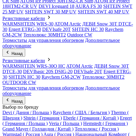
CR Slim
ATOM Ice Protect 30HTM2-CR Slim
ATOM Ice Protect
18HTM2-CR UV
DEVI Iceguard 18
AURA FS 30
SHTEIN SWT
25 MP UV
SHTEIN SWT 30 MP UV
SHTEIN SWT 40 MP UV
Резистивные кабели
WARMSHTEIN WRS-30
ATOM Arctic
ДЕВИ Snow 30T DTCE-
30
Ergert ETRG-30
DEVIsafe 20T
SHTEIN HC 30
Raychem
GM-2CW
Теплолюкс 30МНТ2
Outdoor CW
Термостаты для управления обогревом
Дополнительное
оборудование
Назад
Резистивные кабели
WARMSHTEIN WRS-30O HC
ATOM Arctic
ДЕВИ Snow 30T
DTCE-30
DEVIbasic 20S DSIG-20
DEVIsafe 20T
Ergert ETRG-
30
SHTEIN HC 30
Raychem GM-2CW
Теплолюкс 30МНТ2
OUTDOOR CW
Термостаты для управления обогревом
Дополнительное
оборудование
Назад
Выбор по бренду
Devi ( Дания / Польша )
Raychem ( США / Бельгия )
Thermo (
Швеция )
Shtein ( Германия )
Eberle ( Германия / Китай )
Ergert
( Германия / Польша )
Veria ( Польша )
Hemstedt ( Германия )
Grand Mayer ( Голландия / Китай )
Теплолюкс ( Россия )
Warmstad ( Россия )
Aura ( Россия )
Национальный Комфорт (