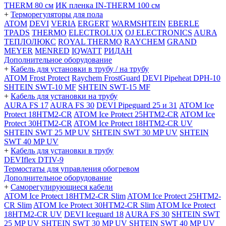
THERM 80 см
ИК пленка IN-THERM 100 см
+
Терморегуляторы для пола
ATOM
DEVI
VERIA
ERGERT
WARMSHTEIN
EBERLE
TPADS
THERMO
ELECTROLUX
OJ ELECTRONICS
AURA
ТЕПЛОЛЮКС
ROYAL THERMO
RAYCHEM
GRAND
MEYER
MENRED
IQWATT
РИДАН
Дополнительное оборудование
+
Кабель для установки в трубу / на трубу
ATOM Frost Protect
Raychem FrostGuard
DEVI Pipeheat DPH-10
SHTEIN SWT-10 MF
SHTEIN SWT-15 MF
+
Кабель для установки на трубу
AURA FS 17
AURA FS 30
DEVI Pipeguard 25 и 31
ATOM Ice
Protect 18HTM2-CR
ATOM Ice Protect 25HTM2-CR
ATOM Ice
Protect 30HTM2-CR
ATOM Ice Protect 18HTM2-CR UV
SHTEIN SWT 25 MP UV
SHTEIN SWT 30 MP UV
SHTEIN
SWT 40 MP UV
+
Кабель для установки в трубу
DEVIflex DTIV-9
Термостаты для управления обогревом
Дополнительное оборудование
+
Саморегулирующиеся кабели
ATOM Ice Protect 18HTM2-CR Slim
ATOM Ice Protect 25HTM2-
CR Slim
ATOM Ice Protect 30HTM2-CR Slim
ATOM Ice Protect
18HTM2-CR UV
DEVI Iceguard 18
AURA FS 30
SHTEIN SWT
25 MP UV
SHTEIN SWT 30 MP UV
SHTEIN SWT 40 MP UV