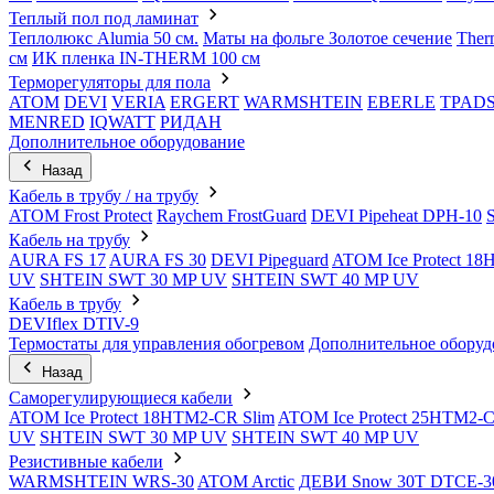
Теплый пол под ламинат
Теплолюкс Alumia 50 см.
Маты на фольге Золотое сечение
Ther
см
ИК пленка IN-THERM 100 см
Терморегуляторы для пола
ATOM
DEVI
VERIA
ERGERT
WARMSHTEIN
EBERLE
TPAD
MENRED
IQWATT
РИДАН
Дополнительное оборудование
Назад
Кабель в трубу / на трубу
ATOM Frost Protect
Raychem FrostGuard
DEVI Pipeheat DPH-10
Кабель на трубу
AURA FS 17
AURA FS 30
DEVI Pipeguard
ATOM Ice Protect 1
UV
SHTEIN SWT 30 MP UV
SHTEIN SWT 40 MP UV
Кабель в трубу
DEVIflex DTIV-9
Термостаты для управления обогревом
Дополнительное оборуд
Назад
Саморегулирующиеся кабели
ATOM Ice Protect 18HTM2-CR Slim
ATOM Ice Protect 25HTM2-C
UV
SHTEIN SWT 30 MP UV
SHTEIN SWT 40 MP UV
Резистивные кабели
WARMSHTEIN WRS-30
ATOM Arctic
ДЕВИ Snow 30T DTCE-3