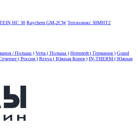
TEIN HC 30
Raychem GM-2CW
Теплолюкс 30МНТ2
рмания / Польша )
Veria ( Польша )
Hemstedt ( Германия )
Grand
Сечение ( Россия )
Rexva ( Южная Корея )
IN-THERM ( Южная