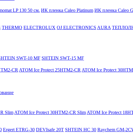
momat LP 130 50 cм.
ИК пленка Caleo Platinum
ИК пленка Caleo G
S
THERMO
ELECTROLUX
OJ ELECTRONICS
AURA
ТЕПЛОЛ
SHTEIN SWT-10 MF
SHTEIN SWT-15 MF
8HTM2-CR
ATOM Ice Protect 25HTM2-CR
ATOM Ice Protect 30HT
ование
R Slim
ATOM Ice Protect 30HTM2-CR Slim
ATOM Ice Protect 18
0
Ergert ETRG-30
DEVIsafe 20T
SHTEIN HC 30
Raychem GM-2C