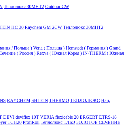
W
Теплолюкс 30МНТ2
Outdoor CW
TEIN HC 30
Raychem GM-2CW
Теплолюкс 30МНТ2
рмания / Польша )
Veria ( Польша )
Hemstedt ( Германия )
Grand
Сечение ( Россия )
Rexva ( Южная Корея )
IN-THERM ( Южная
NS
RAYCHEM
SHTEIN
THERMO
ТЕПЛОЛЮКС
Нац.
T
DEVI deviflex 10T
VERIA flexicable 20
ERGERT ETRS-18
eyer TCH20
ProfiRoll
Теплолюкс ТЛБЭ
ЗОЛОТОЕ СЕЧЕНИЕ