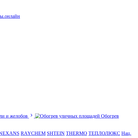
лы.онлайн
ли и желобов
Обогрев
NEXANS
RAYCHEM
SHTEIN
THERMO
ТЕПЛОЛЮКС
Нац.