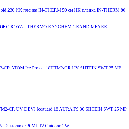
old 230
ИК пленка IN-THERM 50 см
ИК пленка IN-THERM 80
ЮКС
ROYAL THERMO
RAYCHEM
GRAND MEYER
M2-CR
ATOM Ice Protect 18HTM2-CR UV
SHTEIN SWT 25 MP
HTM2-CR UV
DEVI Iceguard 18
AURA FS 30
SHTEIN SWT 25 MP
W
Теплолюкс 30МНТ2
Outdoor CW