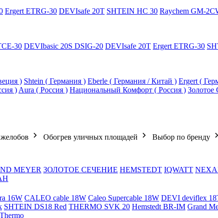
0
Ergert ETRG-30
DEVIsafe 20T
SHTEIN HC 30
Raychem GM-2C
TCE-30
DEVIbasic 20S DSIG-20
DEVIsafe 20T
Ergert ETRG-30
SH
еция )
Shtein ( Германия )
Eberle ( Германия / Китай )
Ergert ( Ге
ссия )
Aura ( Россия )
Национальный Комфорт ( Россия )
Золотое 
 желобов
Обогрев уличных площадей
Выбор по бренду
ND MEYER
ЗОЛОТОЕ СЕЧЕНИЕ
HEMSTEDT
IQWATT
NEXA
АН
ra 16W
CALEO cable 18W
Caleo Supercable 18W
DEVI deviflex 18
k
SHTEIN DS18 Red
THERMO SVK 20
Hemstedt BR-IM
Grand M
 Thermo