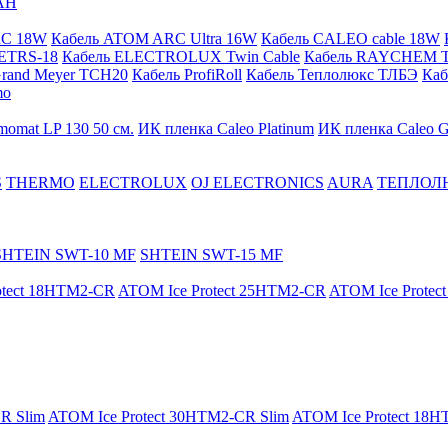
АН
RC 18W
Кабель ATOM ARC Ultra 16W
Кабель CALEO cable 18W
ETRS-18
Кабель ELECTROLUX Twin Cable
Кабель RAYCHEM T
Grand Meyer TCH20
Кабель ProfiRoll
Кабель Теплолюкс ТЛБЭ
Ка
mo
momat LP 130 50 cм.
ИК пленка Caleo Platinum
ИК пленка Caleo G
S
THERMO
ELECTROLUX
OJ ELECTRONICS
AURA
ТЕПЛОЛ
SHTEIN SWT-10 MF
SHTEIN SWT-15 MF
otect 18HTM2-CR
ATOM Ice Protect 25HTM2-CR
ATOM Ice Prote
R Slim
ATOM Ice Protect 30HTM2-CR Slim
ATOM Ice Protect 18