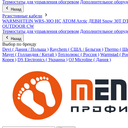
Термостаты для управления обогревом
Дополнительное оборуд
Назад
Резистивные кабели
WARMSHTEIN WRS-30O HC
ATOM Arctic
ДЕВИ Snow 30T D
OUTDOOR CW
Термостаты для управления обогревом
Дополнительное оборуд
Назад
Выбор по бренду
Devi ( Дания / Польша )
Raychem ( США / Бельгия )
Thermo ( Шв
Mayer ( Голландия / Китай )
Теплолюкс ( Россия )
Warmstad ( Ро
Корея )
DS Electronics ( Украина )
OJ Microline ( Дания )