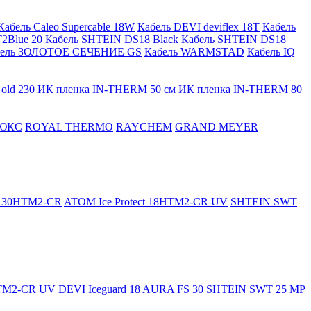
Кабель Caleo Supercable 18W
Кабель DEVI deviflex 18T
Кабель
2Blue 20
Кабель SHTEIN DS18 Black
Кабель SHTEIN DS18
бель ЗОЛОТОЕ СЕЧЕНИЕ GS
Кабель WARMSTAD
Кабель IQ
old 230
ИК пленка IN-THERM 50 см
ИК пленка IN-THERM 80
ЮКС
ROYAL THERMO
RAYCHEM
GRAND MEYER
ct 30HTM2-CR
ATOM Ice Protect 18HTM2-CR UV
SHTEIN SWT
HTM2-CR UV
DEVI Iceguard 18
AURA FS 30
SHTEIN SWT 25 MP