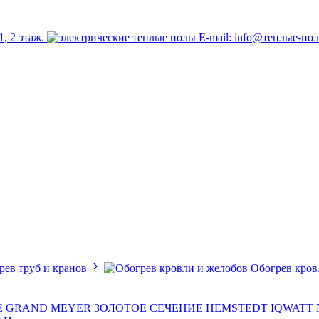
1, 2 этаж.
E-mail: info@теплые-по
рев труб и кранов
Обогрев кров
E
GRAND MEYER
ЗОЛОТОЕ СЕЧЕНИЕ
HEMSTEDT
IQWATT