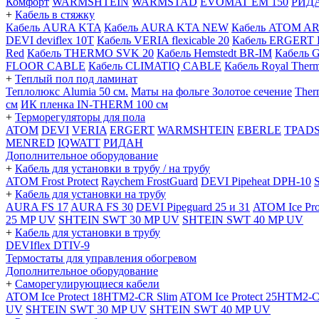
Комфорт
WARMSHTEIN
WARMSTAD
EVOMAT EM 150
РИД
+
Кабель в стяжку
Кабель AURA KTA
Кабель AURA KTA NEW
Кабель ATOM A
DEVI deviflex 10T
Кабель VERIA flexicable 20
Кабель ERGERT 
Red
Кабель THERMO SVK 20
Кабель Hemstedt BR-IM
Кабель 
FLOOR CABLE
Кабель CLIMATIQ CABLE
Кабель Royal Ther
+
Теплый пол под ламинат
Теплолюкс Alumia 50 см.
Маты на фольге Золотое сечение
Ther
см
ИК пленка IN-THERM 100 см
+
Терморегуляторы для пола
ATOM
DEVI
VERIA
ERGERT
WARMSHTEIN
EBERLE
TPAD
MENRED
IQWATT
РИДАН
Дополнительное оборудование
+
Кабель для установки в трубу / на трубу
ATOM Frost Protect
Raychem FrostGuard
DEVI Pipeheat DPH-10
+
Кабель для установки на трубу
AURA FS 17
AURA FS 30
DEVI Pipeguard 25 и 31
ATOM Ice Pr
25 MP UV
SHTEIN SWT 30 MP UV
SHTEIN SWT 40 MP UV
+
Кабель для установки в трубу
DEVIflex DTIV-9
Термостаты для управления обогревом
Дополнительное оборудование
+
Саморегулирующиеся кабели
ATOM Ice Protect 18HTM2-CR Slim
ATOM Ice Protect 25HTM2-C
UV
SHTEIN SWT 30 MP UV
SHTEIN SWT 40 MP UV