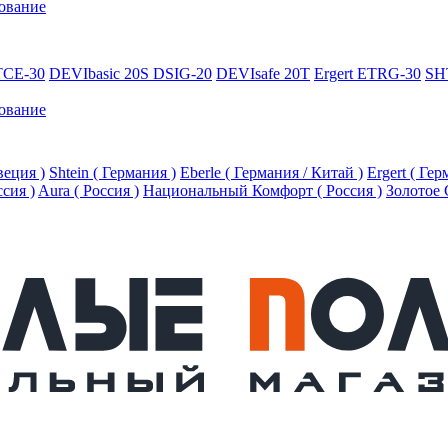
ование
TCE-30
DEVIbasic 20S DSIG-20
DEVIsafe 20T
Ergert ETRG-30
SH
ование
еция )
Shtein ( Германия )
Eberle ( Германия / Китай )
Ergert ( Ге
ссия )
Aura ( Россия )
Национальный Комфорт ( Россия )
Золотое 