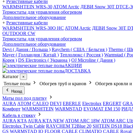
+
Резистивные кабели
WARMSHTEIN WRS-30
ATOM Arctic
ДЕВИ Snow 30T DTCE-3
Термостаты для управления обогревом
Дополнительное оборудование
+
Резистивные кабели
WARMSHTEIN WRS-30O HC
ATOM Arctic
ДЕВИ Snow 30T D
OUTDOOR CW
Термостаты для управления обогревом
Дополнительное оборудование
Devi ( Дания / Польша )
Raychem ( США / Бельгия )
Thermo ( Шв
Mayer ( Голландия / Китай )
Теплолюкс ( Россия )
Warmstad ( Ро
Корея )
DS Electronics ( Украина )
OJ Microline ( Дания )
АКЦИИ
ДОСТАВКА
Каталог
×
Теплые полы
Обогрев труб и кранов
Обогрев кровли и
Назад
Маты пол под плитку
AURA
АТОМ
CALEO
DEVI
EBERLE
Electrolux
ERGERT
GRA
Комфорт
WARMSHTEIN
WARMSTAD
EVOMAT EM 150
РИД
Кабель в стяжку
AURA KTA
AURA KTA NEW
ATOM ARC 18W
ATOM ARC Ult
Electrolux Twin Cable
RAYCHEM T2Blue 20
SHTEIN DS18 Blac
GS
WARMSTAD
IQ FLOOR CABLE
CLIMATIQ CABLE
Royal