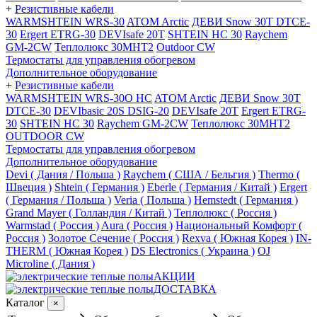
+
Резистивные кабели
WARMSHTEIN WRS-30
ATOM Arctic
ДЕВИ Snow 30T DTCE-
30
Ergert ETRG-30
DEVIsafe 20T
SHTEIN HC 30
Raychem
GM-2CW
Теплолюкс 30МНТ2
Outdoor CW
Термостаты для управления обогревом
Дополнительное оборудование
+
Резистивные кабели
WARMSHTEIN WRS-30O HC
ATOM Arctic
ДЕВИ Snow 30T
DTCE-30
DEVIbasic 20S DSIG-20
DEVIsafe 20T
Ergert ETRG-
30
SHTEIN HC 30
Raychem GM-2CW
Теплолюкс 30МНТ2
OUTDOOR CW
Термостаты для управления обогревом
Дополнительное оборудование
Devi ( Дания / Польша )
Raychem ( США / Бельгия )
Thermo (
Швеция )
Shtein ( Германия )
Eberle ( Германия / Китай )
Ergert
( Германия / Польша )
Veria ( Польша )
Hemstedt ( Германия )
Grand Mayer ( Голландия / Китай )
Теплолюкс ( Россия )
Warmstad ( Россия )
Aura ( Россия )
Национальный Комфорт (
Россия )
Золотое Сечение ( Россия )
Rexva ( Южная Корея )
IN-
THERM ( Южная Корея )
DS Electronics ( Украина )
OJ
Microline ( Дания )
АКЦИИ
ДОСТАВКА
Каталог
×