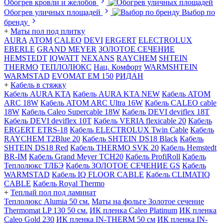
Обогрев кровли и желобов
Обогрев уличных площадей
Выбор по
бренду
+
Маты пол под плитку
AURA
АТОМ
CALEO
DEVI
ERGERT
ELECTROLUX
EBERLE
GRAND MEYER
ЗОЛОТОЕ СЕЧЕНИЕ
HEMSTEDT
IQWATT
NEXANS
RAYCHEM
SHTEIN
THERMO
ТЕПЛОЛЮКС
Нац. Комфорт
WARMSHTEIN
WARMSTAD
EVOMAT EM 150
РИДАН
+
Кабель в стяжку
Кабель AURA KTA
Кабель AURA KTA NEW
Кабель ATOM
ARC 18W
Кабель ATOM ARC Ultra 16W
Кабель CALEO cable
18W
Кабель Caleo Supercable 18W
Кабель DEVI deviflex 18T
Кабель DEVI deviflex 10T
Кабель VERIA flexicable 20
Кабель
ERGERT ETRS-18
Кабель ELECTROLUX Twin Cable
Кабель
RAYCHEM T2Blue 20
Кабель SHTEIN DS18 Black
Кабель
SHTEIN DS18 Red
Кабель THERMO SVK 20
Кабель Hemstedt
BR-IM
Кабель Grand Meyer TCH20
Кабель ProfiRoll
Кабель
Теплолюкс ТЛБЭ
Кабель ЗОЛОТОЕ СЕЧЕНИЕ GS
Кабель
WARMSTAD
Кабель IQ FLOOR CABLE
Кабель CLIMATIQ
CABLE
Кабель Royal Thermo
+
Теплый пол под ламинат
Теплолюкс Alumia 50 см.
Маты на фольге Золотое сечение
Thermomat LP 130 50 cм.
ИК пленка Caleo Platinum
ИК пленка
Caleo Gold 230
ИК пленка IN-THERM 50 см
ИК пленка IN-