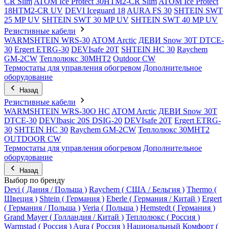
CR Slim
ATOM Ice Protect 30HTM2-CR Slim
ATOM Ice Protect
18HTM2-CR UV
DEVI Iceguard 18
AURA FS 30
SHTEIN SWT
25 MP UV
SHTEIN SWT 30 MP UV
SHTEIN SWT 40 MP UV
Резистивные кабели
WARMSHTEIN WRS-30
ATOM Arctic
ДЕВИ Snow 30T DTCE-
30
Ergert ETRG-30
DEVIsafe 20T
SHTEIN HC 30
Raychem
GM-2CW
Теплолюкс 30МНТ2
Outdoor CW
Термостаты для управления обогревом
Дополнительное
оборудование
Назад
Резистивные кабели
WARMSHTEIN WRS-30O HC
ATOM Arctic
ДЕВИ Snow 30T
DTCE-30
DEVIbasic 20S DSIG-20
DEVIsafe 20T
Ergert ETRG-
30
SHTEIN HC 30
Raychem GM-2CW
Теплолюкс 30МНТ2
OUTDOOR CW
Термостаты для управления обогревом
Дополнительное
оборудование
Назад
Выбор по бренду
Devi ( Дания / Польша )
Raychem ( США / Бельгия )
Thermo (
Швеция )
Shtein ( Германия )
Eberle ( Германия / Китай )
Ergert
( Германия / Польша )
Veria ( Польша )
Hemstedt ( Германия )
Grand Mayer ( Голландия / Китай )
Теплолюкс ( Россия )
Warmstad ( Россия )
Aura ( Россия )
Национальный Комфорт (