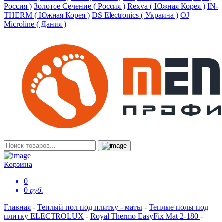
Россия )
Золотое Сечение ( Россия )
Rexva ( Южная Корея )
IN-
THERM ( Южная Корея )
DS Electronics ( Украина )
OJ
Microline ( Дания )
Корзина
0
0
руб.
Главная
-
Теплый пол под плитку - маты
-
Теплые полы под
плитку ELECTROLUX
-
Royal Thermo EasyFix Mat 2-180
-