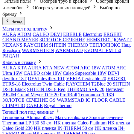
Теплые полы
Обогрев труб и кранов
Обогрев кровли
и желобов
Обогрев уличных площадей
Выбор по
бренду
Назад
Маты пол под плитку
AURA
АТОМ
CALEO
DEVI
EBERLE
Electrolux
ERGERT
GRAND MEYER
ЗОЛОТОЕ СЕЧЕНИЕ
HEMSTEDT
IQWATT
NEXANS
RAYCHEM
SHTEIN
THERMO
ТЕПЛОЛЮКС
Нац.
Комфорт
WARMSHTEIN
WARMSTAD
EVOMAT EM 150
РИДАН
Кабель в стяжку
AURA KTA
AURA KTA NEW
ATOM ARC 18W
ATOM ARC
Ultra 16W
CALEO cable 18W
Caleo Supercable 18W
DEVI
deviflex 18T
DEVI deviflex 10T
VERIA flexicable 20
ERGERT
ETRS-18
Electrolux Twin Cable
RAYCHEM T2Blue 20
SHTEIN
DS18 Black
SHTEIN DS18 Red
THERMO SVK 20
Hemstedt
BR-IM
Grand Meyer TCH20
ProfiRoll
Теплолюкс ТЛБЭ
ЗОЛОТОЕ СЕЧЕНИЕ GS
WARMSTAD
IQ FLOOR CABLE
CLIMATIQ CABLE
Royal Thermo
Теплый пол под ламинат
Теплолюкс Alumia 50 см.
Маты на фольге Золотое сечение
Thermomat LP 130 50 cм.
ИК пленка Caleo Platinum
ИК пленка
Caleo Gold 230
ИК пленка IN-THERM 50 см
ИК пленка IN-
THERM 80 см
ИК пленка IN-THERM 100 см