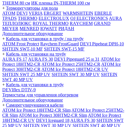
THERM 80 см
ИК пленка IN-THERM 100 см
+
Терморегуляторы для пола
ATOM
DEVI
VERIA
ERGERT
WARMSHTEIN
EBERLE
TPADS
THERMO
ELECTROLUX
OJ ELECTRONICS
AURA
ТЕПЛОЛЮКС
ROYAL THERMO
RAYCHEM
GRAND
MEYER
MENRED
IQWATT
РИДАН
Дополнительное оборудование
+
Кабель для установки в трубу / на трубу
ATOM Frost Protect
Raychem FrostGuard
DEVI Pipeheat DPH-10
SHTEIN SWT-10 MF
SHTEIN SWT-15 MF
+
Кабель для установки на трубу
AURA FS 17
AURA FS 30
DEVI Pipeguard 25 и 31
ATOM Ice
Protect 18HTM2-CR
ATOM Ice Protect 25HTM2-CR
ATOM Ice
Protect 30HTM2-CR
ATOM Ice Protect 18HTM2-CR UV
SHTEIN SWT 25 MP UV
SHTEIN SWT 30 MP UV
SHTEIN
SWT 40 MP UV
+
Кабель для установки в трубу
DEVIflex DTIV-9
Термостаты для управления обогревом
Дополнительное оборудование
+
Саморегулирующиеся кабели
ATOM Ice Protect 18HTM2-CR Slim
ATOM Ice Protect 25HTM2-
CR Slim
ATOM Ice Protect 30HTM2-CR Slim
ATOM Ice Protect
18HTM2-CR UV
DEVI Iceguard 18
AURA FS 30
SHTEIN SWT
25 MP UV
SHTEIN SWT 30 MP UV
SHTEIN SWT 40 MP UV