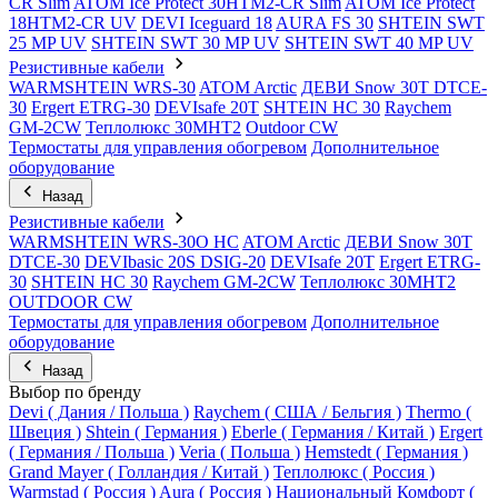
CR Slim
ATOM Ice Protect 30HTM2-CR Slim
ATOM Ice Protect
18HTM2-CR UV
DEVI Iceguard 18
AURA FS 30
SHTEIN SWT
25 MP UV
SHTEIN SWT 30 MP UV
SHTEIN SWT 40 MP UV
Резистивные кабели
WARMSHTEIN WRS-30
ATOM Arctic
ДЕВИ Snow 30T DTCE-
30
Ergert ETRG-30
DEVIsafe 20T
SHTEIN HC 30
Raychem
GM-2CW
Теплолюкс 30МНТ2
Outdoor CW
Термостаты для управления обогревом
Дополнительное
оборудование
Назад
Резистивные кабели
WARMSHTEIN WRS-30O HC
ATOM Arctic
ДЕВИ Snow 30T
DTCE-30
DEVIbasic 20S DSIG-20
DEVIsafe 20T
Ergert ETRG-
30
SHTEIN HC 30
Raychem GM-2CW
Теплолюкс 30МНТ2
OUTDOOR CW
Термостаты для управления обогревом
Дополнительное
оборудование
Назад
Выбор по бренду
Devi ( Дания / Польша )
Raychem ( США / Бельгия )
Thermo (
Швеция )
Shtein ( Германия )
Eberle ( Германия / Китай )
Ergert
( Германия / Польша )
Veria ( Польша )
Hemstedt ( Германия )
Grand Mayer ( Голландия / Китай )
Теплолюкс ( Россия )
Warmstad ( Россия )
Aura ( Россия )
Национальный Комфорт (