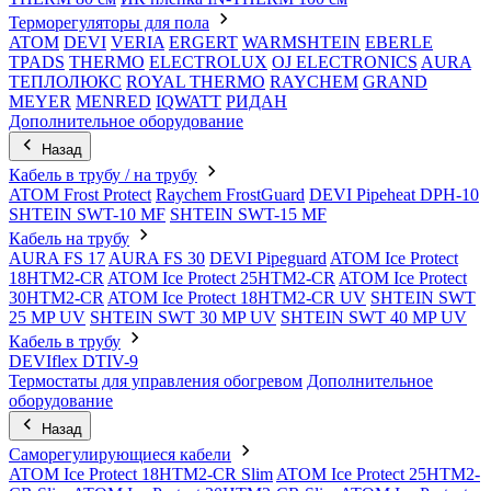
Терморегуляторы для пола
ATOM
DEVI
VERIA
ERGERT
WARMSHTEIN
EBERLE
TPADS
THERMO
ELECTROLUX
OJ ELECTRONICS
AURA
ТЕПЛОЛЮКС
ROYAL THERMO
RAYCHEM
GRAND
MEYER
MENRED
IQWATT
РИДАН
Дополнительное оборудование
Назад
Кабель в трубу / на трубу
ATOM Frost Protect
Raychem FrostGuard
DEVI Pipeheat DPH-10
SHTEIN SWT-10 MF
SHTEIN SWT-15 MF
Кабель на трубу
AURA FS 17
AURA FS 30
DEVI Pipeguard
ATOM Ice Protect
18HTM2-CR
ATOM Ice Protect 25HTM2-CR
ATOM Ice Protect
30HTM2-CR
ATOM Ice Protect 18HTM2-CR UV
SHTEIN SWT
25 MP UV
SHTEIN SWT 30 MP UV
SHTEIN SWT 40 MP UV
Кабель в трубу
DEVIflex DTIV-9
Термостаты для управления обогревом
Дополнительное
оборудование
Назад
Саморегулирующиеся кабели
ATOM Ice Protect 18HTM2-CR Slim
ATOM Ice Protect 25HTM2-