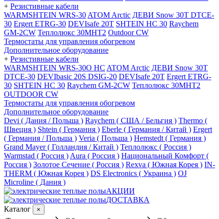
+
Резистивные кабели
WARMSHTEIN WRS-30
ATOM Arctic
ДЕВИ Snow 30T DTCE-
30
Ergert ETRG-30
DEVIsafe 20T
SHTEIN HC 30
Raychem
GM-2CW
Теплолюкс 30МНТ2
Outdoor CW
Термостаты для управления обогревом
Дополнительное оборудование
+
Резистивные кабели
WARMSHTEIN WRS-30O HC
ATOM Arctic
ДЕВИ Snow 30T
DTCE-30
DEVIbasic 20S DSIG-20
DEVIsafe 20T
Ergert ETRG-
30
SHTEIN HC 30
Raychem GM-2CW
Теплолюкс 30МНТ2
OUTDOOR CW
Термостаты для управления обогревом
Дополнительное оборудование
Devi ( Дания / Польша )
Raychem ( США / Бельгия )
Thermo (
Швеция )
Shtein ( Германия )
Eberle ( Германия / Китай )
Ergert
( Германия / Польша )
Veria ( Польша )
Hemstedt ( Германия )
Grand Mayer ( Голландия / Китай )
Теплолюкс ( Россия )
Warmstad ( Россия )
Aura ( Россия )
Национальный Комфорт (
Россия )
Золотое Сечение ( Россия )
Rexva ( Южная Корея )
IN-
THERM ( Южная Корея )
DS Electronics ( Украина )
OJ
Microline ( Дания )
АКЦИИ
ДОСТАВКА
Каталог
×