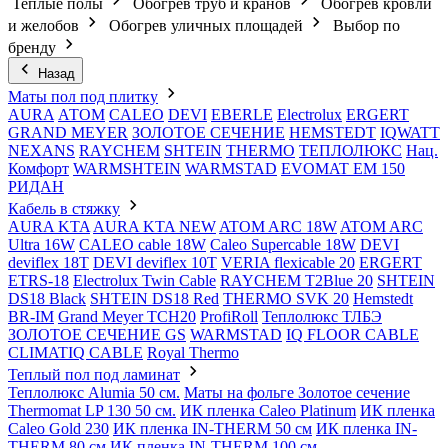
Теплые полы
Обогрев труб и кранов
Обогрев кровли
и желобов
Обогрев уличных площадей
Выбор по
бренду
Назад
Маты пол под плитку
AURA
АТОМ
CALEO
DEVI
EBERLE
Electrolux
ERGERT
GRAND MEYER
ЗОЛОТОЕ СЕЧЕНИЕ
HEMSTEDT
IQWATT
NEXANS
RAYCHEM
SHTEIN
THERMO
ТЕПЛОЛЮКС
Нац.
Комфорт
WARMSHTEIN
WARMSTAD
EVOMAT EM 150
РИДАН
Кабель в стяжку
AURA KTA
AURA KTA NEW
ATOM ARC 18W
ATOM ARC
Ultra 16W
CALEO cable 18W
Caleo Supercable 18W
DEVI
deviflex 18T
DEVI deviflex 10T
VERIA flexicable 20
ERGERT
ETRS-18
Electrolux Twin Cable
RAYCHEM T2Blue 20
SHTEIN
DS18 Black
SHTEIN DS18 Red
THERMO SVK 20
Hemstedt
BR-IM
Grand Meyer TCH20
ProfiRoll
Теплолюкс ТЛБЭ
ЗОЛОТОЕ СЕЧЕНИЕ GS
WARMSTAD
IQ FLOOR CABLE
CLIMATIQ CABLE
Royal Thermo
Теплый пол под ламинат
Теплолюкс Alumia 50 см.
Маты на фольге Золотое сечение
Thermomat LP 130 50 cм.
ИК пленка Caleo Platinum
ИК пленка
Caleo Gold 230
ИК пленка IN-THERM 50 см
ИК пленка IN-
THERM 80 см
ИК пленка IN-THERM 100 см