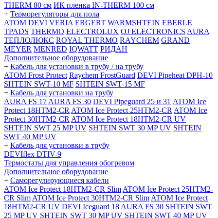
THERM 80 см
ИК пленка IN-THERM 100 см
+
Терморегуляторы для пола
ATOM
DEVI
VERIA
ERGERT
WARMSHTEIN
EBERLE
TPADS
THERMO
ELECTROLUX
OJ ELECTRONICS
AURA
ТЕПЛОЛЮКС
ROYAL THERMO
RAYCHEM
GRAND
MEYER
MENRED
IQWATT
РИДАН
Дополнительное оборудование
+
Кабель для установки в трубу / на трубу
ATOM Frost Protect
Raychem FrostGuard
DEVI Pipeheat DPH-10
SHTEIN SWT-10 MF
SHTEIN SWT-15 MF
+
Кабель для установки на трубу
AURA FS 17
AURA FS 30
DEVI Pipeguard 25 и 31
ATOM Ice
Protect 18HTM2-CR
ATOM Ice Protect 25HTM2-CR
ATOM Ice
Protect 30HTM2-CR
ATOM Ice Protect 18HTM2-CR UV
SHTEIN SWT 25 MP UV
SHTEIN SWT 30 MP UV
SHTEIN
SWT 40 MP UV
+
Кабель для установки в трубу
DEVIflex DTIV-9
Термостаты для управления обогревом
Дополнительное оборудование
+
Саморегулирующиеся кабели
ATOM Ice Protect 18HTM2-CR Slim
ATOM Ice Protect 25HTM2-
CR Slim
ATOM Ice Protect 30HTM2-CR Slim
ATOM Ice Protect
18HTM2-CR UV
DEVI Iceguard 18
AURA FS 30
SHTEIN SWT
25 MP UV
SHTEIN SWT 30 MP UV
SHTEIN SWT 40 MP UV