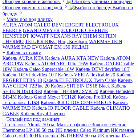
Обогрев кровли и желобов
Обогрев уличных площадей
Выбор по
бренду
+
Маты пол под плитку
AURA
АТОМ
CALEO
DEVI
ERGERT
ELECTROLUX
EBERLE
GRAND MEYER
ЗОЛОТОЕ СЕЧЕНИЕ
HEMSTEDT
IQWATT
NEXANS
RAYCHEM
SHTEIN
THERMO
ТЕПЛОЛЮКС
Нац. Комфорт
WARMSHTEIN
WARMSTAD
EVOMAT EM 150
РИДАН
+
Кабель в стяжку
Кабель AURA KTA
Кабель AURA KTA NEW
Кабель ATOM
ARC 18W
Кабель ATOM ARC Ultra 16W
Кабель CALEO cable
18W
Кабель Caleo Supercable 18W
Кабель DEVI deviflex 18T
Кабель DEVI deviflex 10T
Кабель VERIA flexicable 20
Кабель
ERGERT ETRS-18
Кабель ELECTROLUX Twin Cable
Кабель
RAYCHEM T2Blue 20
Кабель SHTEIN DS18 Black
Кабель
SHTEIN DS18 Red
Кабель THERMO SVK 20
Кабель Hemstedt
BR-IM
Кабель Grand Meyer TCH20
Кабель ProfiRoll
Кабель
Теплолюкс ТЛБЭ
Кабель ЗОЛОТОЕ СЕЧЕНИЕ GS
Кабель
WARMSTAD
Кабель IQ FLOOR CABLE
Кабель CLIMATIQ
CABLE
Кабель Royal Thermo
+
Теплый пол под ламинат
Теплолюкс Alumia 50 см.
Маты на фольге Золотое сечение
Thermomat LP 130 50 cм.
ИК пленка Caleo Platinum
ИК пленка
Caleo Gold 230
ИК пленка IN-THERM 50 см
ИК пленка IN-