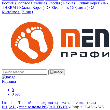
Россия )
Золотое Сечение ( Россия )
Rexva ( Южная Корея )
IN-
THERM ( Южная Корея )
DS Electronics ( Украина )
OJ
Microline ( Дания )
Корзина
0
0
руб.
Главная
-
Теплый пол под плитку - маты
-
Теплые полы
РИДАН
-
теплые полы РИДАН TF-150
-
Ридан TF-150 - 525