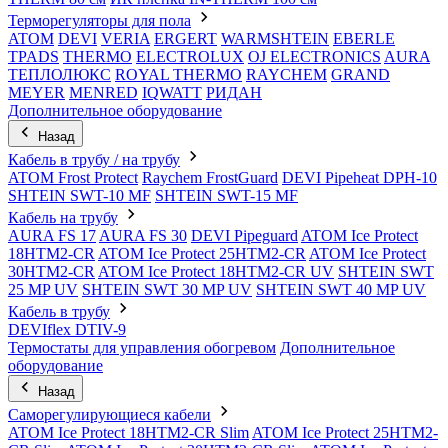
Терморегуляторы для пола
ATOM
DEVI
VERIA
ERGERT
WARMSHTEIN
EBERLE
TPADS
THERMO
ELECTROLUX
OJ ELECTRONICS
AURA
ТЕПЛОЛЮКС
ROYAL THERMO
RAYCHEM
GRAND
MEYER
MENRED
IQWATT
РИДАН
Дополнительное оборудование
Назад
Кабель в трубу / на трубу
ATOM Frost Protect
Raychem FrostGuard
DEVI Pipeheat DPH-10
SHTEIN SWT-10 MF
SHTEIN SWT-15 MF
Кабель на трубу
AURA FS 17
AURA FS 30
DEVI Pipeguard
ATOM Ice Protect
18HTM2-CR
ATOM Ice Protect 25HTM2-CR
ATOM Ice Protect
30HTM2-CR
ATOM Ice Protect 18HTM2-CR UV
SHTEIN SWT
25 MP UV
SHTEIN SWT 30 MP UV
SHTEIN SWT 40 MP UV
Кабель в трубу
DEVIflex DTIV-9
Термостаты для управления обогревом
Дополнительное
оборудование
Назад
Саморегулирующиеся кабели
ATOM Ice Protect 18HTM2-CR Slim
ATOM Ice Protect 25HTM2-