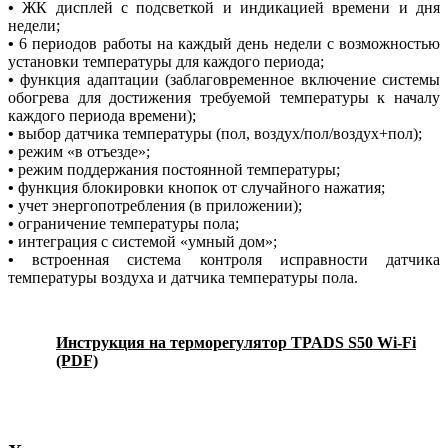
•
ЖК дисплей с подсветкой и индикацией времени и дня
недели;
•
6 периодов работы на каждый день недели с возможностью
установки температуры для каждого периода;
•
функция адаптации (заблаговременное включение системы
обогрева для достижения требуемой температуры к началу
каждого периода времени);
•
выбор датчика температуры (пол, воздух/пол/воздух+пол);
•
режим «в отъезде»;
•
режим поддержания постоянной температуры;
•
функция блокировки кнопок от случайного нажатия;
•
учет энергопотребления (в приложении);
•
ограничение температуры пола;
•
интеграция с системой «умный дом»;
•
встроенная система контроля исправности датчика
температуры воздуха и датчика температуры пола.
Инструкция на терморегулятор TPADS S50 Wi-Fi
(PDF)