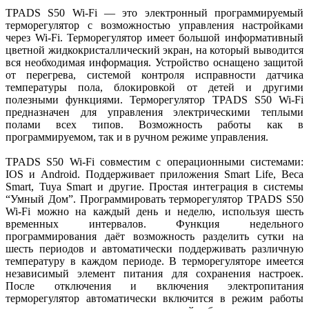
TPADS S50 Wi-Fi — это электронный программируемый
терморегулятор с возможностью управления настройками
через Wi-Fi. Терморегулятор имеет большой информативный
цветной жидкокристаллический экран, на который выводится
вся необходимая информация. Устройство оснащено защитой
от перегрева, системой контроля исправности датчика
температуры пола, блокировкой от детей и другими
полезными функциями. Терморегулятор TPADS S50 Wi-Fi
предназначен для управления электрическими теплыми
полами всех типов. Возможность работы как в
программируемом, так и в ручном режиме управления.
TPADS S50 Wi-Fi совместим с операционными системами:
IOS и Android. Поддерживает приложения Smart Life, Beca
Smart, Tuya Smart и другие. Простая интеграция в системы
“Умный Дом”. Программировать терморегулятор TPADS S50
Wi-Fi можно на каждый день и неделю, используя шесть
временных интервалов. Функция недельного
программирования даёт возможность разделить сутки на
шесть периодов и автоматически поддерживать различную
температуру в каждом периоде. В терморегуляторе имеется
независимый элемент питания для сохранения настроек.
После отключения и включения электропитания
терморегулятор автоматически включится в режим работы