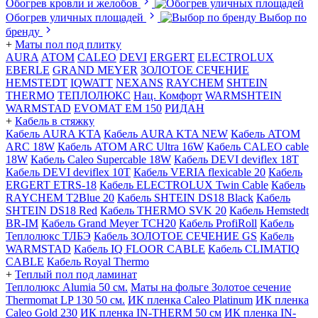
Обогрев кровли и желобов
Обогрев уличных площадей
Выбор по
бренду
+
Маты пол под плитку
AURA
АТОМ
CALEO
DEVI
ERGERT
ELECTROLUX
EBERLE
GRAND MEYER
ЗОЛОТОЕ СЕЧЕНИЕ
HEMSTEDT
IQWATT
NEXANS
RAYCHEM
SHTEIN
THERMO
ТЕПЛОЛЮКС
Нац. Комфорт
WARMSHTEIN
WARMSTAD
EVOMAT EM 150
РИДАН
+
Кабель в стяжку
Кабель AURA KTA
Кабель AURA KTA NEW
Кабель ATOM
ARC 18W
Кабель ATOM ARC Ultra 16W
Кабель CALEO cable
18W
Кабель Caleo Supercable 18W
Кабель DEVI deviflex 18T
Кабель DEVI deviflex 10T
Кабель VERIA flexicable 20
Кабель
ERGERT ETRS-18
Кабель ELECTROLUX Twin Cable
Кабель
RAYCHEM T2Blue 20
Кабель SHTEIN DS18 Black
Кабель
SHTEIN DS18 Red
Кабель THERMO SVK 20
Кабель Hemstedt
BR-IM
Кабель Grand Meyer TCH20
Кабель ProfiRoll
Кабель
Теплолюкс ТЛБЭ
Кабель ЗОЛОТОЕ СЕЧЕНИЕ GS
Кабель
WARMSTAD
Кабель IQ FLOOR CABLE
Кабель CLIMATIQ
CABLE
Кабель Royal Thermo
+
Теплый пол под ламинат
Теплолюкс Alumia 50 см.
Маты на фольге Золотое сечение
Thermomat LP 130 50 cм.
ИК пленка Caleo Platinum
ИК пленка
Caleo Gold 230
ИК пленка IN-THERM 50 см
ИК пленка IN-