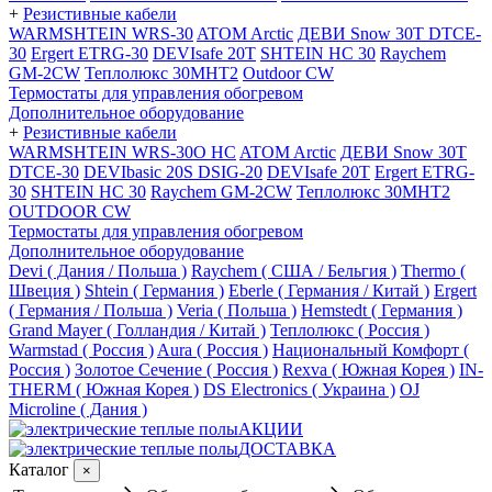
+
Резистивные кабели
WARMSHTEIN WRS-30
ATOM Arctic
ДЕВИ Snow 30T DTCE-
30
Ergert ETRG-30
DEVIsafe 20T
SHTEIN HC 30
Raychem
GM-2CW
Теплолюкс 30МНТ2
Outdoor CW
Термостаты для управления обогревом
Дополнительное оборудование
+
Резистивные кабели
WARMSHTEIN WRS-30O HC
ATOM Arctic
ДЕВИ Snow 30T
DTCE-30
DEVIbasic 20S DSIG-20
DEVIsafe 20T
Ergert ETRG-
30
SHTEIN HC 30
Raychem GM-2CW
Теплолюкс 30МНТ2
OUTDOOR CW
Термостаты для управления обогревом
Дополнительное оборудование
Devi ( Дания / Польша )
Raychem ( США / Бельгия )
Thermo (
Швеция )
Shtein ( Германия )
Eberle ( Германия / Китай )
Ergert
( Германия / Польша )
Veria ( Польша )
Hemstedt ( Германия )
Grand Mayer ( Голландия / Китай )
Теплолюкс ( Россия )
Warmstad ( Россия )
Aura ( Россия )
Национальный Комфорт (
Россия )
Золотое Сечение ( Россия )
Rexva ( Южная Корея )
IN-
THERM ( Южная Корея )
DS Electronics ( Украина )
OJ
Microline ( Дания )
АКЦИИ
ДОСТАВКА
Каталог
×