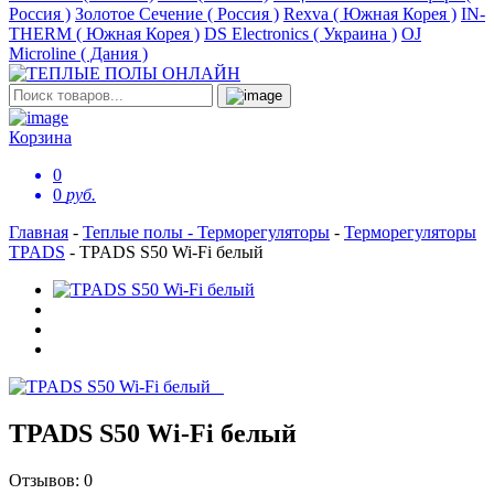
Россия )
Золотое Сечение ( Россия )
Rexva ( Южная Корея )
IN-
THERM ( Южная Корея )
DS Electronics ( Украина )
OJ
Microline ( Дания )
Корзина
0
0
руб.
Главная
-
Теплые полы - Терморегуляторы
-
Терморегуляторы
TPADS
-
TPADS S50 Wi-Fi белый
TPADS S50 Wi-Fi белый
Отзывов:
0