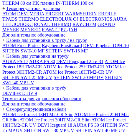
THERM 80 см
ИК пленка IN-THERM 100 см
+
Терморегуляторы для пола
ATOM
DEVI
VERIA
ERGERT
WARMSHTEIN
EBERLE
TPADS
THERMO
ELECTROLUX
OJ ELECTRONICS
AURA
ТЕПЛОЛЮКС
ROYAL THERMO
RAYCHEM
GRAND
MEYER
MENRED
IQWATT
РИДАН
Дополнительное оборудование
+
Кабель для установки в трубу / на трубу
ATOM Frost Protect
Raychem FrostGuard
DEVI Pipeheat DPH-10
SHTEIN SWT-10 MF
SHTEIN SWT-15 MF
+
Кабель для установки на трубу
AURA FS 17
AURA FS 30
DEVI Pipeguard 25 и 31
ATOM Ice
Protect 18HTM2-CR
ATOM Ice Protect 25HTM2-CR
ATOM Ice
Protect 30HTM2-CR
ATOM Ice Protect 18HTM2-CR UV
SHTEIN SWT 25 MP UV
SHTEIN SWT 30 MP UV
SHTEIN
SWT 40 MP UV
+
Кабель для установки в трубу
DEVIflex DTIV-9
Термостаты для управления обогревом
Дополнительное оборудование
+
Саморегулирующиеся кабели
ATOM Ice Protect 18HTM2-CR Slim
ATOM Ice Protect 25HTM2-
CR Slim
ATOM Ice Protect 30HTM2-CR Slim
ATOM Ice Protect
18HTM2-CR UV
DEVI Iceguard 18
AURA FS 30
SHTEIN SWT
25 MP UV
SHTEIN SWT 30 MP UV
SHTEIN SWT 40 MP UV