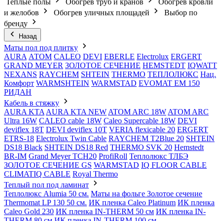
Теплые полы
Обогрев труб и кранов
Обогрев кровли
и желобов
Обогрев уличных площадей
Выбор по
бренду
Назад
Маты пол под плитку
AURA
АТОМ
CALEO
DEVI
EBERLE
Electrolux
ERGERT
GRAND MEYER
ЗОЛОТОЕ СЕЧЕНИЕ
HEMSTEDT
IQWATT
NEXANS
RAYCHEM
SHTEIN
THERMO
ТЕПЛОЛЮКС
Нац.
Комфорт
WARMSHTEIN
WARMSTAD
EVOMAT EM 150
РИДАН
Кабель в стяжку
AURA KTA
AURA KTA NEW
ATOM ARC 18W
ATOM ARC
Ultra 16W
CALEO cable 18W
Caleo Supercable 18W
DEVI
deviflex 18T
DEVI deviflex 10T
VERIA flexicable 20
ERGERT
ETRS-18
Electrolux Twin Cable
RAYCHEM T2Blue 20
SHTEIN
DS18 Black
SHTEIN DS18 Red
THERMO SVK 20
Hemstedt
BR-IM
Grand Meyer TCH20
ProfiRoll
Теплолюкс ТЛБЭ
ЗОЛОТОЕ СЕЧЕНИЕ GS
WARMSTAD
IQ FLOOR CABLE
CLIMATIQ CABLE
Royal Thermo
Теплый пол под ламинат
Теплолюкс Alumia 50 см.
Маты на фольге Золотое сечение
Thermomat LP 130 50 cм.
ИК пленка Caleo Platinum
ИК пленка
Caleo Gold 230
ИК пленка IN-THERM 50 см
ИК пленка IN-
THERM 80 см
ИК пленка IN-THERM 100 см