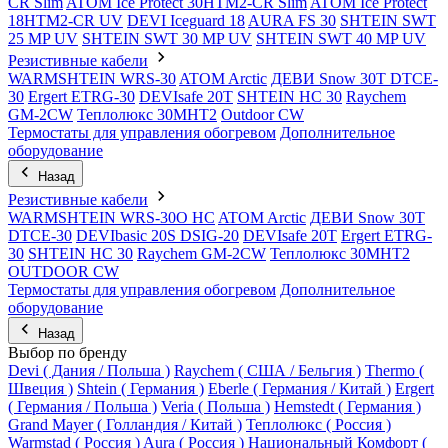
CR Slim
ATOM Ice Protect 30HTM2-CR Slim
ATOM Ice Protect
18HTM2-CR UV
DEVI Iceguard 18
AURA FS 30
SHTEIN SWT
25 MP UV
SHTEIN SWT 30 MP UV
SHTEIN SWT 40 MP UV
Резистивные кабели
WARMSHTEIN WRS-30
ATOM Arctic
ДЕВИ Snow 30T DTCE-
30
Ergert ETRG-30
DEVIsafe 20T
SHTEIN HC 30
Raychem
GM-2CW
Теплолюкс 30МНТ2
Outdoor CW
Термостаты для управления обогревом
Дополнительное
оборудование
Назад
Резистивные кабели
WARMSHTEIN WRS-30O HC
ATOM Arctic
ДЕВИ Snow 30T
DTCE-30
DEVIbasic 20S DSIG-20
DEVIsafe 20T
Ergert ETRG-
30
SHTEIN HC 30
Raychem GM-2CW
Теплолюкс 30МНТ2
OUTDOOR CW
Термостаты для управления обогревом
Дополнительное
оборудование
Назад
Выбор по бренду
Devi ( Дания / Польша )
Raychem ( США / Бельгия )
Thermo (
Швеция )
Shtein ( Германия )
Eberle ( Германия / Китай )
Ergert
( Германия / Польша )
Veria ( Польша )
Hemstedt ( Германия )
Grand Mayer ( Голландия / Китай )
Теплолюкс ( Россия )
Warmstad ( Россия )
Aura ( Россия )
Национальный Комфорт (