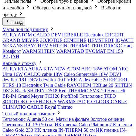
Теплые полы
Обогрев труб и кранов
Обогрев кровли
и желобов
Обогрев уличных площадей
Выбор по
бренду
Назад
Маты пол под плитку
AURA
АТОМ
CALEO
DEVI
EBERLE
Electrolux
ERGERT
GRAND MEYER
ЗОЛОТОЕ СЕЧЕНИЕ
HEMSTEDT
IQWATT
NEXANS
RAYCHEM
SHTEIN
THERMO
ТЕПЛОЛЮКС
Нац.
Комфорт
WARMSHTEIN
WARMSTAD
EVOMAT EM 150
РИДАН
Кабель в стяжку
AURA KTA
AURA KTA NEW
ATOM ARC 18W
ATOM ARC
Ultra 16W
CALEO cable 18W
Caleo Supercable 18W
DEVI
deviflex 18T
DEVI deviflex 10T
VERIA flexicable 20
ERGERT
ETRS-18
Electrolux Twin Cable
RAYCHEM T2Blue 20
SHTEIN
DS18 Black
SHTEIN DS18 Red
THERMO SVK 20
Hemstedt
BR-IM
Grand Meyer TCH20
ProfiRoll
Теплолюкс ТЛБЭ
ЗОЛОТОЕ СЕЧЕНИЕ GS
WARMSTAD
IQ FLOOR CABLE
CLIMATIQ CABLE
Royal Thermo
Теплый пол под ламинат
Теплолюкс Alumia 50 см.
Маты на фольге Золотое сечение
Thermomat LP 130 50 cм.
ИК пленка Caleo Platinum
ИК пленка
Caleo Gold 230
ИК пленка IN-THERM 50 см
ИК пленка IN-
THERM 80 см
ИК пленка IN-THERM 100 см