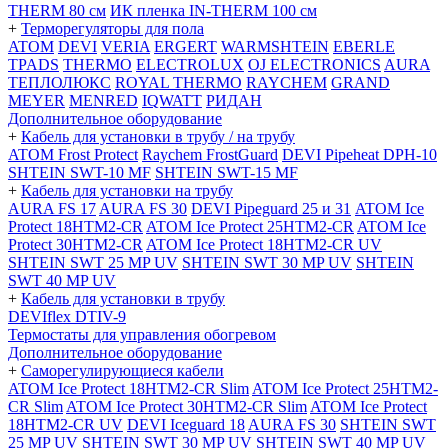
THERM 80 см
ИК пленка IN-THERM 100 см
+
Терморегуляторы для пола
ATOM
DEVI
VERIA
ERGERT
WARMSHTEIN
EBERLE
TPADS
THERMO
ELECTROLUX
OJ ELECTRONICS
AURA
ТЕПЛОЛЮКС
ROYAL THERMO
RAYCHEM
GRAND
MEYER
MENRED
IQWATT
РИДАН
Дополнительное оборудование
+
Кабель для установки в трубу / на трубу
ATOM Frost Protect
Raychem FrostGuard
DEVI Pipeheat DPH-10
SHTEIN SWT-10 MF
SHTEIN SWT-15 MF
+
Кабель для установки на трубу
AURA FS 17
AURA FS 30
DEVI Pipeguard 25 и 31
ATOM Ice
Protect 18HTM2-CR
ATOM Ice Protect 25HTM2-CR
ATOM Ice
Protect 30HTM2-CR
ATOM Ice Protect 18HTM2-CR UV
SHTEIN SWT 25 MP UV
SHTEIN SWT 30 MP UV
SHTEIN
SWT 40 MP UV
+
Кабель для установки в трубу
DEVIflex DTIV-9
Термостаты для управления обогревом
Дополнительное оборудование
+
Саморегулирующиеся кабели
ATOM Ice Protect 18HTM2-CR Slim
ATOM Ice Protect 25HTM2-
CR Slim
ATOM Ice Protect 30HTM2-CR Slim
ATOM Ice Protect
18HTM2-CR UV
DEVI Iceguard 18
AURA FS 30
SHTEIN SWT
25 MP UV
SHTEIN SWT 30 MP UV
SHTEIN SWT 40 MP UV