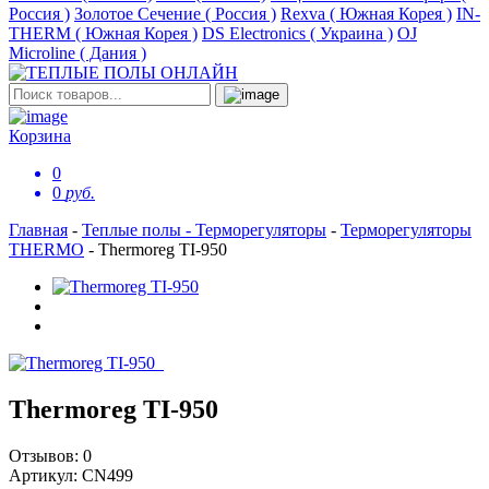
Россия )
Золотое Сечение ( Россия )
Rexva ( Южная Корея )
IN-
THERM ( Южная Корея )
DS Electronics ( Украина )
OJ
Microline ( Дания )
Корзина
0
0
руб.
Главная
-
Теплые полы - Терморегуляторы
-
Терморегуляторы
THERMO
-
Thermoreg TI-950
Thermoreg TI-950
Отзывов:
0
Артикул:
CN499