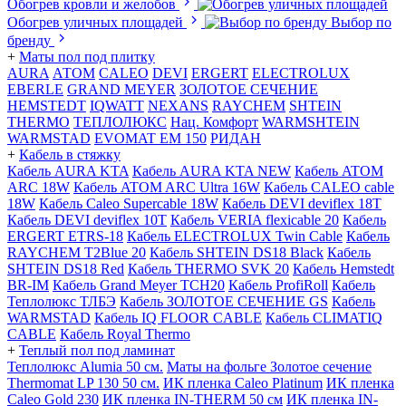
Обогрев кровли и желобов
Обогрев уличных площадей
Выбор по
бренду
+
Маты пол под плитку
AURA
АТОМ
CALEO
DEVI
ERGERT
ELECTROLUX
EBERLE
GRAND MEYER
ЗОЛОТОЕ СЕЧЕНИЕ
HEMSTEDT
IQWATT
NEXANS
RAYCHEM
SHTEIN
THERMO
ТЕПЛОЛЮКС
Нац. Комфорт
WARMSHTEIN
WARMSTAD
EVOMAT EM 150
РИДАН
+
Кабель в стяжку
Кабель AURA KTA
Кабель AURA KTA NEW
Кабель ATOM
ARC 18W
Кабель ATOM ARC Ultra 16W
Кабель CALEO cable
18W
Кабель Caleo Supercable 18W
Кабель DEVI deviflex 18T
Кабель DEVI deviflex 10T
Кабель VERIA flexicable 20
Кабель
ERGERT ETRS-18
Кабель ELECTROLUX Twin Cable
Кабель
RAYCHEM T2Blue 20
Кабель SHTEIN DS18 Black
Кабель
SHTEIN DS18 Red
Кабель THERMO SVK 20
Кабель Hemstedt
BR-IM
Кабель Grand Meyer TCH20
Кабель ProfiRoll
Кабель
Теплолюкс ТЛБЭ
Кабель ЗОЛОТОЕ СЕЧЕНИЕ GS
Кабель
WARMSTAD
Кабель IQ FLOOR CABLE
Кабель CLIMATIQ
CABLE
Кабель Royal Thermo
+
Теплый пол под ламинат
Теплолюкс Alumia 50 см.
Маты на фольге Золотое сечение
Thermomat LP 130 50 cм.
ИК пленка Caleo Platinum
ИК пленка
Caleo Gold 230
ИК пленка IN-THERM 50 см
ИК пленка IN-