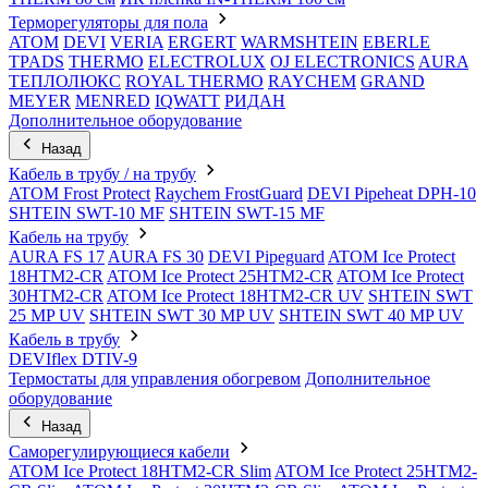
Терморегуляторы для пола
ATOM
DEVI
VERIA
ERGERT
WARMSHTEIN
EBERLE
TPADS
THERMO
ELECTROLUX
OJ ELECTRONICS
AURA
ТЕПЛОЛЮКС
ROYAL THERMO
RAYCHEM
GRAND
MEYER
MENRED
IQWATT
РИДАН
Дополнительное оборудование
Назад
Кабель в трубу / на трубу
ATOM Frost Protect
Raychem FrostGuard
DEVI Pipeheat DPH-10
SHTEIN SWT-10 MF
SHTEIN SWT-15 MF
Кабель на трубу
AURA FS 17
AURA FS 30
DEVI Pipeguard
ATOM Ice Protect
18HTM2-CR
ATOM Ice Protect 25HTM2-CR
ATOM Ice Protect
30HTM2-CR
ATOM Ice Protect 18HTM2-CR UV
SHTEIN SWT
25 MP UV
SHTEIN SWT 30 MP UV
SHTEIN SWT 40 MP UV
Кабель в трубу
DEVIflex DTIV-9
Термостаты для управления обогревом
Дополнительное
оборудование
Назад
Саморегулирующиеся кабели
ATOM Ice Protect 18HTM2-CR Slim
ATOM Ice Protect 25HTM2-