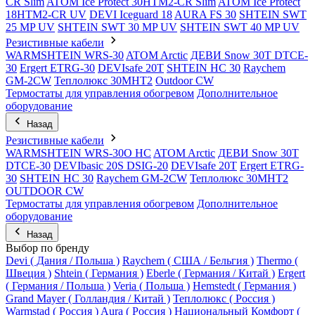
CR Slim
ATOM Ice Protect 30HTM2-CR Slim
ATOM Ice Protect
18HTM2-CR UV
DEVI Iceguard 18
AURA FS 30
SHTEIN SWT
25 MP UV
SHTEIN SWT 30 MP UV
SHTEIN SWT 40 MP UV
Резистивные кабели
WARMSHTEIN WRS-30
ATOM Arctic
ДЕВИ Snow 30T DTCE-
30
Ergert ETRG-30
DEVIsafe 20T
SHTEIN HC 30
Raychem
GM-2CW
Теплолюкс 30МНТ2
Outdoor CW
Термостаты для управления обогревом
Дополнительное
оборудование
Назад
Резистивные кабели
WARMSHTEIN WRS-30O HC
ATOM Arctic
ДЕВИ Snow 30T
DTCE-30
DEVIbasic 20S DSIG-20
DEVIsafe 20T
Ergert ETRG-
30
SHTEIN HC 30
Raychem GM-2CW
Теплолюкс 30МНТ2
OUTDOOR CW
Термостаты для управления обогревом
Дополнительное
оборудование
Назад
Выбор по бренду
Devi ( Дания / Польша )
Raychem ( США / Бельгия )
Thermo (
Швеция )
Shtein ( Германия )
Eberle ( Германия / Китай )
Ergert
( Германия / Польша )
Veria ( Польша )
Hemstedt ( Германия )
Grand Mayer ( Голландия / Китай )
Теплолюкс ( Россия )
Warmstad ( Россия )
Aura ( Россия )
Национальный Комфорт (