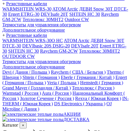
+
Резистивные кабели
WARMSHTEIN WRS-30
ATOM Arctic
ДЕВИ Snow 30T DTCE-
30
Ergert ETRG-30
DEVIsafe 20T
SHTEIN HC 30
Raychem
GM-2CW
Теплолюкс 30МНТ2
Outdoor CW
Термостаты для управления обогревом
Дополнительное оборудование
+
Резистивные кабели
WARMSHTEIN WRS-30O HC
ATOM Arctic
ДЕВИ Snow 30T
DTCE-30
DEVIbasic 20S DSIG-20
DEVIsafe 20T
Ergert ETRG-
30
SHTEIN HC 30
Raychem GM-2CW
Теплолюкс 30МНТ2
OUTDOOR CW
Термостаты для управления обогревом
Дополнительное оборудование
Devi ( Дания / Польша )
Raychem ( США / Бельгия )
Thermo (
Швеция )
Shtein ( Германия )
Eberle ( Германия / Китай )
Ergert
( Германия / Польша )
Veria ( Польша )
Hemstedt ( Германия )
Grand Mayer ( Голландия / Китай )
Теплолюкс ( Россия )
Warmstad ( Россия )
Aura ( Россия )
Национальный Комфорт (
Россия )
Золотое Сечение ( Россия )
Rexva ( Южная Корея )
IN-
THERM ( Южная Корея )
DS Electronics ( Украина )
OJ
Microline ( Дания )
АКЦИИ
ДОСТАВКА
Каталог
×