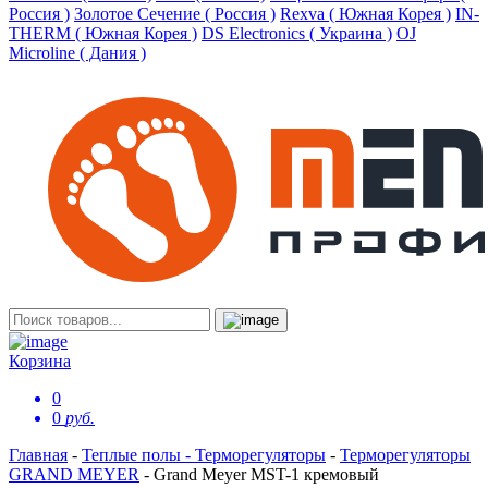
Россия )
Золотое Сечение ( Россия )
Rexva ( Южная Корея )
IN-
THERM ( Южная Корея )
DS Electronics ( Украина )
OJ
Microline ( Дания )
Корзина
0
0
руб.
Главная
-
Теплые полы - Терморегуляторы
-
Терморегуляторы
GRAND MEYER
-
Grand Meyer MST-1 кремовый