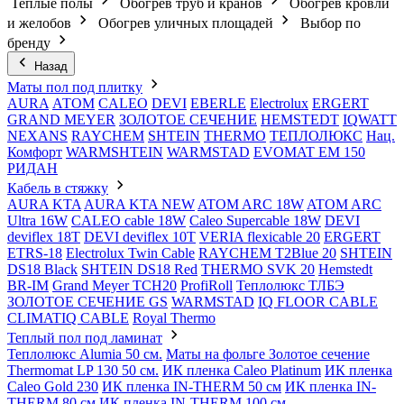
Теплые полы
Обогрев труб и кранов
Обогрев кровли
и желобов
Обогрев уличных площадей
Выбор по
бренду
Назад
Маты пол под плитку
AURA
АТОМ
CALEO
DEVI
EBERLE
Electrolux
ERGERT
GRAND MEYER
ЗОЛОТОЕ СЕЧЕНИЕ
HEMSTEDT
IQWATT
NEXANS
RAYCHEM
SHTEIN
THERMO
ТЕПЛОЛЮКС
Нац.
Комфорт
WARMSHTEIN
WARMSTAD
EVOMAT EM 150
РИДАН
Кабель в стяжку
AURA KTA
AURA KTA NEW
ATOM ARC 18W
ATOM ARC
Ultra 16W
CALEO cable 18W
Caleo Supercable 18W
DEVI
deviflex 18T
DEVI deviflex 10T
VERIA flexicable 20
ERGERT
ETRS-18
Electrolux Twin Cable
RAYCHEM T2Blue 20
SHTEIN
DS18 Black
SHTEIN DS18 Red
THERMO SVK 20
Hemstedt
BR-IM
Grand Meyer TCH20
ProfiRoll
Теплолюкс ТЛБЭ
ЗОЛОТОЕ СЕЧЕНИЕ GS
WARMSTAD
IQ FLOOR CABLE
CLIMATIQ CABLE
Royal Thermo
Теплый пол под ламинат
Теплолюкс Alumia 50 см.
Маты на фольге Золотое сечение
Thermomat LP 130 50 cм.
ИК пленка Caleo Platinum
ИК пленка
Caleo Gold 230
ИК пленка IN-THERM 50 см
ИК пленка IN-
THERM 80 см
ИК пленка IN-THERM 100 см