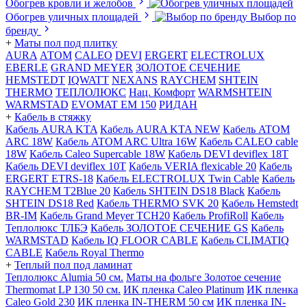
Обогрев кровли и желобов
Обогрев уличных площадей
Выбор по
бренду
+
Маты пол под плитку
AURA
АТОМ
CALEO
DEVI
ERGERT
ELECTROLUX
EBERLE
GRAND MEYER
ЗОЛОТОЕ СЕЧЕНИЕ
HEMSTEDT
IQWATT
NEXANS
RAYCHEM
SHTEIN
THERMO
ТЕПЛОЛЮКС
Нац. Комфорт
WARMSHTEIN
WARMSTAD
EVOMAT EM 150
РИДАН
+
Кабель в стяжку
Кабель AURA KTA
Кабель AURA KTA NEW
Кабель ATOM
ARC 18W
Кабель ATOM ARC Ultra 16W
Кабель CALEO cable
18W
Кабель Caleo Supercable 18W
Кабель DEVI deviflex 18T
Кабель DEVI deviflex 10T
Кабель VERIA flexicable 20
Кабель
ERGERT ETRS-18
Кабель ELECTROLUX Twin Cable
Кабель
RAYCHEM T2Blue 20
Кабель SHTEIN DS18 Black
Кабель
SHTEIN DS18 Red
Кабель THERMO SVK 20
Кабель Hemstedt
BR-IM
Кабель Grand Meyer TCH20
Кабель ProfiRoll
Кабель
Теплолюкс ТЛБЭ
Кабель ЗОЛОТОЕ СЕЧЕНИЕ GS
Кабель
WARMSTAD
Кабель IQ FLOOR CABLE
Кабель CLIMATIQ
CABLE
Кабель Royal Thermo
+
Теплый пол под ламинат
Теплолюкс Alumia 50 см.
Маты на фольге Золотое сечение
Thermomat LP 130 50 cм.
ИК пленка Caleo Platinum
ИК пленка
Caleo Gold 230
ИК пленка IN-THERM 50 см
ИК пленка IN-