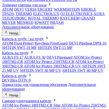
Терморегуляторы для пола
ATOM
DEVI
VERIA
ERGERT
WARMSHTEIN
EBERLE
TPADS
THERMO
ELECTROLUX
OJ ELECTRONICS
AURA
ТЕПЛОЛЮКС
ROYAL THERMO
RAYCHEM
GRAND
MEYER
MENRED
IQWATT
РИДАН
Дополнительное оборудование
Назад
Кабель в трубу / на трубу
ATOM Frost Protect
Raychem FrostGuard
DEVI Pipeheat DPH-10
SHTEIN SWT-10 MF
SHTEIN SWT-15 MF
Кабель на трубу
AURA FS 17
AURA FS 30
DEVI Pipeguard
ATOM Ice Protect
18HTM2-CR
ATOM Ice Protect 25HTM2-CR
ATOM Ice Protect
30HTM2-CR
ATOM Ice Protect 18HTM2-CR UV
SHTEIN SWT
25 MP UV
SHTEIN SWT 30 MP UV
SHTEIN SWT 40 MP UV
Кабель в трубу
DEVIflex DTIV-9
Термостаты для управления обогревом
Дополнительное
оборудование
Назад
Саморегулирующиеся кабели
ATOM Ice Protect 18HTM2-CR Slim
ATOM Ice Protect 25HTM2-