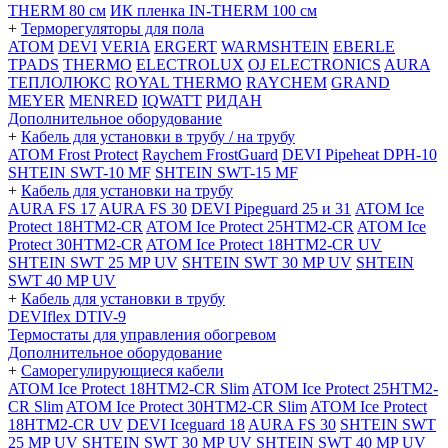
THERM 80 см
ИК пленка IN-THERM 100 см
+
Терморегуляторы для пола
ATOM
DEVI
VERIA
ERGERT
WARMSHTEIN
EBERLE
TPADS
THERMO
ELECTROLUX
OJ ELECTRONICS
AURA
ТЕПЛОЛЮКС
ROYAL THERMO
RAYCHEM
GRAND
MEYER
MENRED
IQWATT
РИДАН
Дополнительное оборудование
+
Кабель для установки в трубу / на трубу
ATOM Frost Protect
Raychem FrostGuard
DEVI Pipeheat DPH-10
SHTEIN SWT-10 MF
SHTEIN SWT-15 MF
+
Кабель для установки на трубу
AURA FS 17
AURA FS 30
DEVI Pipeguard 25 и 31
ATOM Ice
Protect 18HTM2-CR
ATOM Ice Protect 25HTM2-CR
ATOM Ice
Protect 30HTM2-CR
ATOM Ice Protect 18HTM2-CR UV
SHTEIN SWT 25 MP UV
SHTEIN SWT 30 MP UV
SHTEIN
SWT 40 MP UV
+
Кабель для установки в трубу
DEVIflex DTIV-9
Термостаты для управления обогревом
Дополнительное оборудование
+
Саморегулирующиеся кабели
ATOM Ice Protect 18HTM2-CR Slim
ATOM Ice Protect 25HTM2-
CR Slim
ATOM Ice Protect 30HTM2-CR Slim
ATOM Ice Protect
18HTM2-CR UV
DEVI Iceguard 18
AURA FS 30
SHTEIN SWT
25 MP UV
SHTEIN SWT 30 MP UV
SHTEIN SWT 40 MP UV