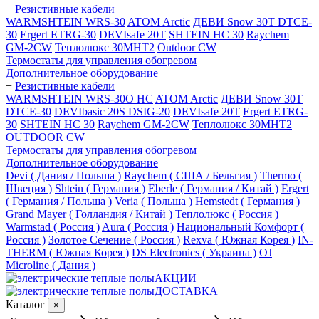
+
Резистивные кабели
WARMSHTEIN WRS-30
ATOM Arctic
ДЕВИ Snow 30T DTCE-
30
Ergert ETRG-30
DEVIsafe 20T
SHTEIN HC 30
Raychem
GM-2CW
Теплолюкс 30МНТ2
Outdoor CW
Термостаты для управления обогревом
Дополнительное оборудование
+
Резистивные кабели
WARMSHTEIN WRS-30O HC
ATOM Arctic
ДЕВИ Snow 30T
DTCE-30
DEVIbasic 20S DSIG-20
DEVIsafe 20T
Ergert ETRG-
30
SHTEIN HC 30
Raychem GM-2CW
Теплолюкс 30МНТ2
OUTDOOR CW
Термостаты для управления обогревом
Дополнительное оборудование
Devi ( Дания / Польша )
Raychem ( США / Бельгия )
Thermo (
Швеция )
Shtein ( Германия )
Eberle ( Германия / Китай )
Ergert
( Германия / Польша )
Veria ( Польша )
Hemstedt ( Германия )
Grand Mayer ( Голландия / Китай )
Теплолюкс ( Россия )
Warmstad ( Россия )
Aura ( Россия )
Национальный Комфорт (
Россия )
Золотое Сечение ( Россия )
Rexva ( Южная Корея )
IN-
THERM ( Южная Корея )
DS Electronics ( Украина )
OJ
Microline ( Дания )
АКЦИИ
ДОСТАВКА
Каталог
×