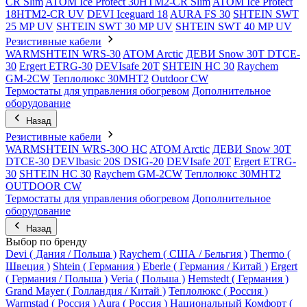
CR Slim
ATOM Ice Protect 30HTM2-CR Slim
ATOM Ice Protect
18HTM2-CR UV
DEVI Iceguard 18
AURA FS 30
SHTEIN SWT
25 MP UV
SHTEIN SWT 30 MP UV
SHTEIN SWT 40 MP UV
Резистивные кабели
WARMSHTEIN WRS-30
ATOM Arctic
ДЕВИ Snow 30T DTCE-
30
Ergert ETRG-30
DEVIsafe 20T
SHTEIN HC 30
Raychem
GM-2CW
Теплолюкс 30МНТ2
Outdoor CW
Термостаты для управления обогревом
Дополнительное
оборудование
Назад
Резистивные кабели
WARMSHTEIN WRS-30O HC
ATOM Arctic
ДЕВИ Snow 30T
DTCE-30
DEVIbasic 20S DSIG-20
DEVIsafe 20T
Ergert ETRG-
30
SHTEIN HC 30
Raychem GM-2CW
Теплолюкс 30МНТ2
OUTDOOR CW
Термостаты для управления обогревом
Дополнительное
оборудование
Назад
Выбор по бренду
Devi ( Дания / Польша )
Raychem ( США / Бельгия )
Thermo (
Швеция )
Shtein ( Германия )
Eberle ( Германия / Китай )
Ergert
( Германия / Польша )
Veria ( Польша )
Hemstedt ( Германия )
Grand Mayer ( Голландия / Китай )
Теплолюкс ( Россия )
Warmstad ( Россия )
Aura ( Россия )
Национальный Комфорт (