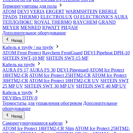
Терморегуляторы для пола
ATOM
DEVI
VERIA
ERGERT
WARMSHTEIN
EBERLE
TPADS
THERMO
ELECTROLUX
OJ ELECTRONICS
AURA
ТЕПЛОЛЮКС
ROYAL THERMO
RAYCHEM
GRAND
MEYER
MENRED
IQWATT
РИДАН
Дополнительное оборудование
Назад
Кабель в трубу / на трубу
ATOM Frost Protect
Raychem FrostGuard
DEVI Pipeheat DPH-10
SHTEIN SWT-10 MF
SHTEIN SWT-15 MF
Кабель на трубу
AURA FS 17
AURA FS 30
DEVI Pipeguard
ATOM Ice Protect
18HTM2-CR
ATOM Ice Protect 25HTM2-CR
ATOM Ice Protect
30HTM2-CR
ATOM Ice Protect 18HTM2-CR UV
SHTEIN SWT
25 MP UV
SHTEIN SWT 30 MP UV
SHTEIN SWT 40 MP UV
Кабель в трубу
DEVIflex DTIV-9
Термостаты для управления обогревом
Дополнительное
оборудование
Назад
Саморегулирующиеся кабели
ATOM Ice Protect 18HTM2-CR Slim
ATOM Ice Protect 25HTM2-