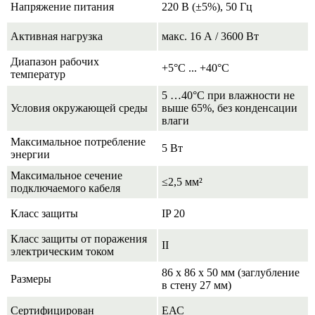
Напряжение питания
220 В (±5%), 50 Гц
Активная нагрузка
макс. 16 А / 3600 Вт
Диапазон рабочих
+5°C ... +40°C
температур
5 …40°С при влажности не
Условия окружающей среды
выше 65%, без конденсации
влаги
Максимальное потребление
5 Вт
энергии
Максимальное сечение
≤2,5 мм²
подключаемого кабеля
Класс защиты
IP 20
Класс защиты от поражения
II
электрическим током
86 х 86 х 50 мм (заглубление
Размеры
в стену 27 мм)
Сертифицирован
ЕАС