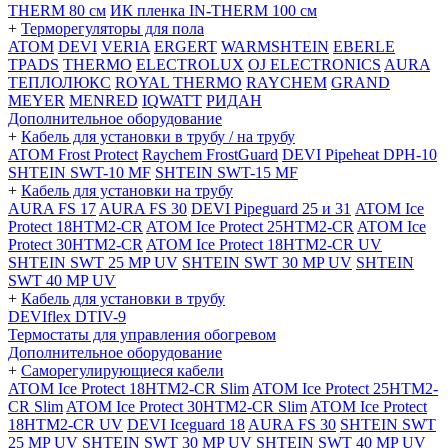
THERM 80 см
ИК пленка IN-THERM 100 см
+
Терморегуляторы для пола
ATOM
DEVI
VERIA
ERGERT
WARMSHTEIN
EBERLE
TPADS
THERMO
ELECTROLUX
OJ ELECTRONICS
AURA
ТЕПЛОЛЮКС
ROYAL THERMO
RAYCHEM
GRAND
MEYER
MENRED
IQWATT
РИДАН
Дополнительное оборудование
+
Кабель для установки в трубу / на трубу
ATOM Frost Protect
Raychem FrostGuard
DEVI Pipeheat DPH-10
SHTEIN SWT-10 MF
SHTEIN SWT-15 MF
+
Кабель для установки на трубу
AURA FS 17
AURA FS 30
DEVI Pipeguard 25 и 31
ATOM Ice
Protect 18HTM2-CR
ATOM Ice Protect 25HTM2-CR
ATOM Ice
Protect 30HTM2-CR
ATOM Ice Protect 18HTM2-CR UV
SHTEIN SWT 25 MP UV
SHTEIN SWT 30 MP UV
SHTEIN
SWT 40 MP UV
+
Кабель для установки в трубу
DEVIflex DTIV-9
Термостаты для управления обогревом
Дополнительное оборудование
+
Саморегулирующиеся кабели
ATOM Ice Protect 18HTM2-CR Slim
ATOM Ice Protect 25HTM2-
CR Slim
ATOM Ice Protect 30HTM2-CR Slim
ATOM Ice Protect
18HTM2-CR UV
DEVI Iceguard 18
AURA FS 30
SHTEIN SWT
25 MP UV
SHTEIN SWT 30 MP UV
SHTEIN SWT 40 MP UV