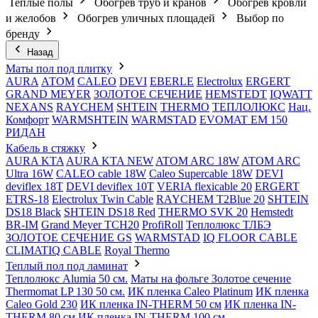
Теплые полы
Обогрев труб и кранов
Обогрев кровли
и желобов
Обогрев уличных площадей
Выбор по
бренду
Назад
Маты пол под плитку
AURA
АТОМ
CALEO
DEVI
EBERLE
Electrolux
ERGERT
GRAND MEYER
ЗОЛОТОЕ СЕЧЕНИЕ
HEMSTEDT
IQWATT
NEXANS
RAYCHEM
SHTEIN
THERMO
ТЕПЛОЛЮКС
Нац.
Комфорт
WARMSHTEIN
WARMSTAD
EVOMAT EM 150
РИДАН
Кабель в стяжку
AURA KTA
AURA KTA NEW
ATOM ARC 18W
ATOM ARC
Ultra 16W
CALEO cable 18W
Caleo Supercable 18W
DEVI
deviflex 18T
DEVI deviflex 10T
VERIA flexicable 20
ERGERT
ETRS-18
Electrolux Twin Cable
RAYCHEM T2Blue 20
SHTEIN
DS18 Black
SHTEIN DS18 Red
THERMO SVK 20
Hemstedt
BR-IM
Grand Meyer TCH20
ProfiRoll
Теплолюкс ТЛБЭ
ЗОЛОТОЕ СЕЧЕНИЕ GS
WARMSTAD
IQ FLOOR CABLE
CLIMATIQ CABLE
Royal Thermo
Теплый пол под ламинат
Теплолюкс Alumia 50 см.
Маты на фольге Золотое сечение
Thermomat LP 130 50 cм.
ИК пленка Caleo Platinum
ИК пленка
Caleo Gold 230
ИК пленка IN-THERM 50 см
ИК пленка IN-
THERM 80 см
ИК пленка IN-THERM 100 см