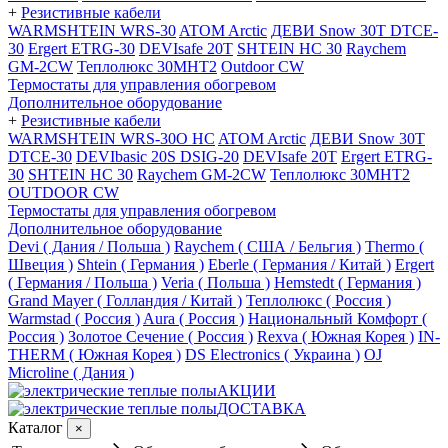
+
Резистивные кабели
WARMSHTEIN WRS-30
ATOM Arctic
ДЕВИ Snow 30T DTCE-
30
Ergert ETRG-30
DEVIsafe 20T
SHTEIN HC 30
Raychem
GM-2CW
Теплолюкс 30МНТ2
Outdoor CW
Термостаты для управления обогревом
Дополнительное оборудование
+
Резистивные кабели
WARMSHTEIN WRS-30O HC
ATOM Arctic
ДЕВИ Snow 30T
DTCE-30
DEVIbasic 20S DSIG-20
DEVIsafe 20T
Ergert ETRG-
30
SHTEIN HC 30
Raychem GM-2CW
Теплолюкс 30МНТ2
OUTDOOR CW
Термостаты для управления обогревом
Дополнительное оборудование
Devi ( Дания / Польша )
Raychem ( США / Бельгия )
Thermo (
Швеция )
Shtein ( Германия )
Eberle ( Германия / Китай )
Ergert
( Германия / Польша )
Veria ( Польша )
Hemstedt ( Германия )
Grand Mayer ( Голландия / Китай )
Теплолюкс ( Россия )
Warmstad ( Россия )
Aura ( Россия )
Национальный Комфорт (
Россия )
Золотое Сечение ( Россия )
Rexva ( Южная Корея )
IN-
THERM ( Южная Корея )
DS Electronics ( Украина )
OJ
Microline ( Дания )
АКЦИИ
ДОСТАВКА
Каталог
×