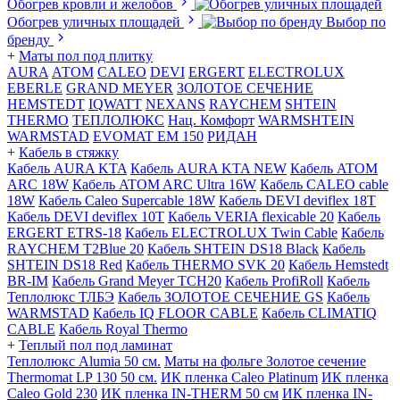
Обогрев кровли и желобов
Обогрев уличных площадей
Выбор по
бренду
+
Маты пол под плитку
AURA
АТОМ
CALEO
DEVI
ERGERT
ELECTROLUX
EBERLE
GRAND MEYER
ЗОЛОТОЕ СЕЧЕНИЕ
HEMSTEDT
IQWATT
NEXANS
RAYCHEM
SHTEIN
THERMO
ТЕПЛОЛЮКС
Нац. Комфорт
WARMSHTEIN
WARMSTAD
EVOMAT EM 150
РИДАН
+
Кабель в стяжку
Кабель AURA KTA
Кабель AURA KTA NEW
Кабель ATOM
ARC 18W
Кабель ATOM ARC Ultra 16W
Кабель CALEO cable
18W
Кабель Caleo Supercable 18W
Кабель DEVI deviflex 18T
Кабель DEVI deviflex 10T
Кабель VERIA flexicable 20
Кабель
ERGERT ETRS-18
Кабель ELECTROLUX Twin Cable
Кабель
RAYCHEM T2Blue 20
Кабель SHTEIN DS18 Black
Кабель
SHTEIN DS18 Red
Кабель THERMO SVK 20
Кабель Hemstedt
BR-IM
Кабель Grand Meyer TCH20
Кабель ProfiRoll
Кабель
Теплолюкс ТЛБЭ
Кабель ЗОЛОТОЕ СЕЧЕНИЕ GS
Кабель
WARMSTAD
Кабель IQ FLOOR CABLE
Кабель CLIMATIQ
CABLE
Кабель Royal Thermo
+
Теплый пол под ламинат
Теплолюкс Alumia 50 см.
Маты на фольге Золотое сечение
Thermomat LP 130 50 cм.
ИК пленка Caleo Platinum
ИК пленка
Caleo Gold 230
ИК пленка IN-THERM 50 см
ИК пленка IN-