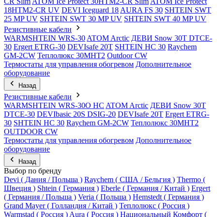
CR Slim
ATOM Ice Protect 30HTM2-CR Slim
ATOM Ice Protect
18HTM2-CR UV
DEVI Iceguard 18
AURA FS 30
SHTEIN SWT
25 MP UV
SHTEIN SWT 30 MP UV
SHTEIN SWT 40 MP UV
Резистивные кабели
WARMSHTEIN WRS-30
ATOM Arctic
ДЕВИ Snow 30T DTCE-
30
Ergert ETRG-30
DEVIsafe 20T
SHTEIN HC 30
Raychem
GM-2CW
Теплолюкс 30МНТ2
Outdoor CW
Термостаты для управления обогревом
Дополнительное
оборудование
Назад
Резистивные кабели
WARMSHTEIN WRS-30O HC
ATOM Arctic
ДЕВИ Snow 30T
DTCE-30
DEVIbasic 20S DSIG-20
DEVIsafe 20T
Ergert ETRG-
30
SHTEIN HC 30
Raychem GM-2CW
Теплолюкс 30МНТ2
OUTDOOR CW
Термостаты для управления обогревом
Дополнительное
оборудование
Назад
Выбор по бренду
Devi ( Дания / Польша )
Raychem ( США / Бельгия )
Thermo (
Швеция )
Shtein ( Германия )
Eberle ( Германия / Китай )
Ergert
( Германия / Польша )
Veria ( Польша )
Hemstedt ( Германия )
Grand Mayer ( Голландия / Китай )
Теплолюкс ( Россия )
Warmstad ( Россия )
Aura ( Россия )
Национальный Комфорт (