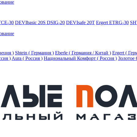
ование
TCE-30
DEVIbasic 20S DSIG-20
DEVIsafe 20T
Ergert ETRG-30
SH
ование
еция )
Shtein ( Германия )
Eberle ( Германия / Китай )
Ergert ( Ге
ссия )
Aura ( Россия )
Национальный Комфорт ( Россия )
Золотое 