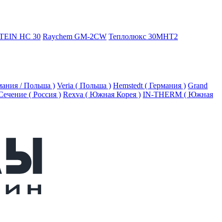
TEIN HC 30
Raychem GM-2CW
Теплолюкс 30МНТ2
рмания / Польша )
Veria ( Польша )
Hemstedt ( Германия )
Grand
Сечение ( Россия )
Rexva ( Южная Корея )
IN-THERM ( Южная