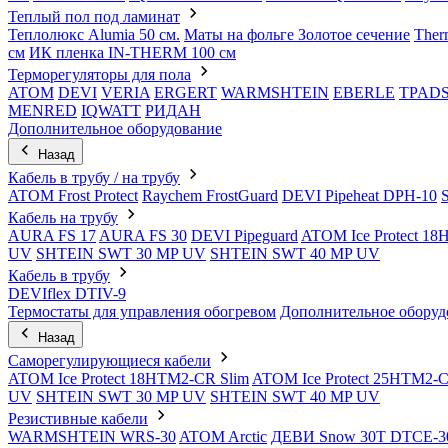
Теплый пол под ламинат
Теплолюкс Alumia 50 см.
Маты на фольге Золотое сечение
Ther
см
ИК пленка IN-THERM 100 см
Терморегуляторы для пола
ATOM
DEVI
VERIA
ERGERT
WARMSHTEIN
EBERLE
TPAD
MENRED
IQWATT
РИДАН
Дополнительное оборудование
Назад
Кабель в трубу / на трубу
ATOM Frost Protect
Raychem FrostGuard
DEVI Pipeheat DPH-10
Кабель на трубу
AURA FS 17
AURA FS 30
DEVI Pipeguard
ATOM Ice Protect 1
UV
SHTEIN SWT 30 MP UV
SHTEIN SWT 40 MP UV
Кабель в трубу
DEVIflex DTIV-9
Термостаты для управления обогревом
Дополнительное оборуд
Назад
Саморегулирующиеся кабели
ATOM Ice Protect 18HTM2-CR Slim
ATOM Ice Protect 25HTM2-C
UV
SHTEIN SWT 30 MP UV
SHTEIN SWT 40 MP UV
Резистивные кабели
WARMSHTEIN WRS-30
ATOM Arctic
ДЕВИ Snow 30T DTCE-3