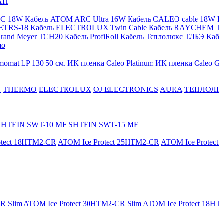
АН
RC 18W
Кабель ATOM ARC Ultra 16W
Кабель CALEO cable 18W
ETRS-18
Кабель ELECTROLUX Twin Cable
Кабель RAYCHEM T
Grand Meyer TCH20
Кабель ProfiRoll
Кабель Теплолюкс ТЛБЭ
Ка
mo
momat LP 130 50 cм.
ИК пленка Caleo Platinum
ИК пленка Caleo G
S
THERMO
ELECTROLUX
OJ ELECTRONICS
AURA
ТЕПЛОЛ
SHTEIN SWT-10 MF
SHTEIN SWT-15 MF
otect 18HTM2-CR
ATOM Ice Protect 25HTM2-CR
ATOM Ice Prote
R Slim
ATOM Ice Protect 30HTM2-CR Slim
ATOM Ice Protect 18