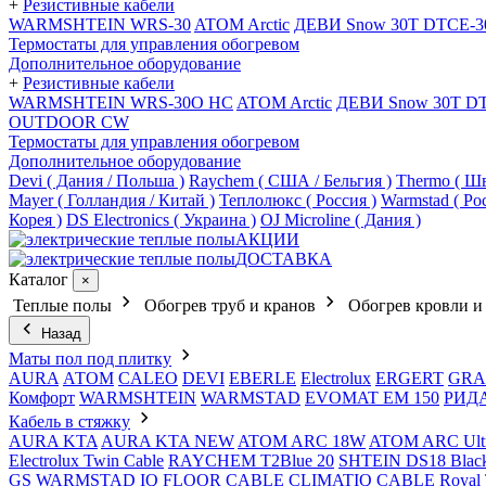
+
Резистивные кабели
WARMSHTEIN WRS-30
ATOM Arctic
ДЕВИ Snow 30T DTCE-3
Термостаты для управления обогревом
Дополнительное оборудование
+
Резистивные кабели
WARMSHTEIN WRS-30O HC
ATOM Arctic
ДЕВИ Snow 30T D
OUTDOOR CW
Термостаты для управления обогревом
Дополнительное оборудование
Devi ( Дания / Польша )
Raychem ( США / Бельгия )
Thermo ( Шв
Mayer ( Голландия / Китай )
Теплолюкс ( Россия )
Warmstad ( Ро
Корея )
DS Electronics ( Украина )
OJ Microline ( Дания )
АКЦИИ
ДОСТАВКА
Каталог
×
Теплые полы
Обогрев труб и кранов
Обогрев кровли и
Назад
Маты пол под плитку
AURA
АТОМ
CALEO
DEVI
EBERLE
Electrolux
ERGERT
GRA
Комфорт
WARMSHTEIN
WARMSTAD
EVOMAT EM 150
РИД
Кабель в стяжку
AURA KTA
AURA KTA NEW
ATOM ARC 18W
ATOM ARC Ult
Electrolux Twin Cable
RAYCHEM T2Blue 20
SHTEIN DS18 Blac
GS
WARMSTAD
IQ FLOOR CABLE
CLIMATIQ CABLE
Royal