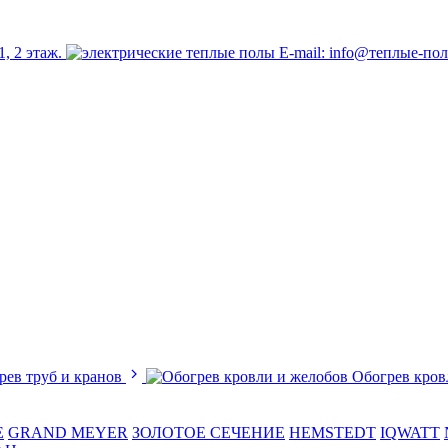
1, 2 этаж.
E-mail: info@теплые-по
рев труб и кранов
Обогрев кров
E
GRAND MEYER
ЗОЛОТОЕ СЕЧЕНИЕ
HEMSTEDT
IQWATT