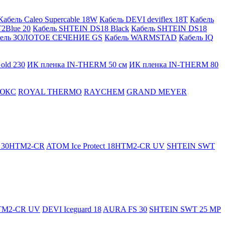
Кабель Caleo Supercable 18W
Кабель DEVI deviflex 18T
Кабель
2Blue 20
Кабель SHTEIN DS18 Black
Кабель SHTEIN DS18
бель ЗОЛОТОЕ СЕЧЕНИЕ GS
Кабель WARMSTAD
Кабель IQ
old 230
ИК пленка IN-THERM 50 см
ИК пленка IN-THERM 80
ЮКС
ROYAL THERMO
RAYCHEM
GRAND MEYER
ct 30HTM2-CR
ATOM Ice Protect 18HTM2-CR UV
SHTEIN SWT
HTM2-CR UV
DEVI Iceguard 18
AURA FS 30
SHTEIN SWT 25 MP