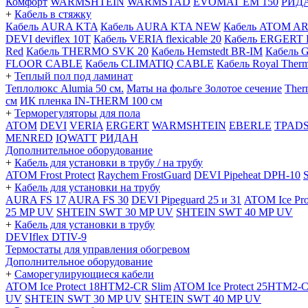
Комфорт
WARMSHTEIN
WARMSTAD
EVOMAT EM 150
РИД
+
Кабель в стяжку
Кабель AURA KTA
Кабель AURA KTA NEW
Кабель ATOM A
DEVI deviflex 10T
Кабель VERIA flexicable 20
Кабель ERGERT 
Red
Кабель THERMO SVK 20
Кабель Hemstedt BR-IM
Кабель 
FLOOR CABLE
Кабель CLIMATIQ CABLE
Кабель Royal Ther
+
Теплый пол под ламинат
Теплолюкс Alumia 50 см.
Маты на фольге Золотое сечение
Ther
см
ИК пленка IN-THERM 100 см
+
Терморегуляторы для пола
ATOM
DEVI
VERIA
ERGERT
WARMSHTEIN
EBERLE
TPAD
MENRED
IQWATT
РИДАН
Дополнительное оборудование
+
Кабель для установки в трубу / на трубу
ATOM Frost Protect
Raychem FrostGuard
DEVI Pipeheat DPH-10
+
Кабель для установки на трубу
AURA FS 17
AURA FS 30
DEVI Pipeguard 25 и 31
ATOM Ice Pr
25 MP UV
SHTEIN SWT 30 MP UV
SHTEIN SWT 40 MP UV
+
Кабель для установки в трубу
DEVIflex DTIV-9
Термостаты для управления обогревом
Дополнительное оборудование
+
Саморегулирующиеся кабели
ATOM Ice Protect 18HTM2-CR Slim
ATOM Ice Protect 25HTM2-C
UV
SHTEIN SWT 30 MP UV
SHTEIN SWT 40 MP UV