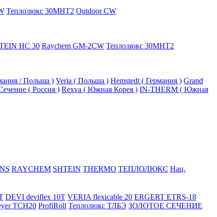
W
Теплолюкс 30МНТ2
Outdoor CW
TEIN HC 30
Raychem GM-2CW
Теплолюкс 30МНТ2
рмания / Польша )
Veria ( Польша )
Hemstedt ( Германия )
Grand
Сечение ( Россия )
Rexva ( Южная Корея )
IN-THERM ( Южная
NS
RAYCHEM
SHTEIN
THERMO
ТЕПЛОЛЮКС
Нац.
T
DEVI deviflex 10T
VERIA flexicable 20
ERGERT ETRS-18
eyer TCH20
ProfiRoll
Теплолюкс ТЛБЭ
ЗОЛОТОЕ СЕЧЕНИЕ