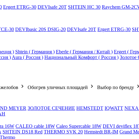
0
Ergert ETRG-30
DEVIsafe 20T
SHTEIN HC 30
Raychem GM-2C
TCE-30
DEVIbasic 20S DSIG-20
DEVIsafe 20T
Ergert ETRG-30
SH
еция )
Shtein ( Германия )
Eberle ( Германия / Китай )
Ergert ( Ге
ссия )
Aura ( Россия )
Национальный Комфорт ( Россия )
Золотое 
 желобов
Обогрев уличных площадей
Выбор по бренду
ND MEYER
ЗОЛОТОЕ СЕЧЕНИЕ
HEMSTEDT
IQWATT
NEXA
АН
ra 16W
CALEO cable 18W
Caleo Supercable 18W
DEVI deviflex 18
k
SHTEIN DS18 Red
THERMO SVK 20
Hemstedt BR-IM
Grand M
 Thermo