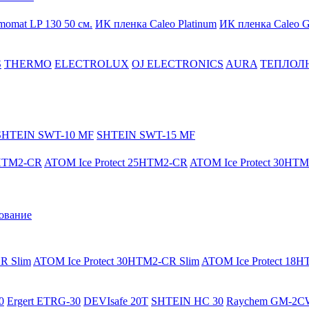
momat LP 130 50 cм.
ИК пленка Caleo Platinum
ИК пленка Caleo G
S
THERMO
ELECTROLUX
OJ ELECTRONICS
AURA
ТЕПЛОЛ
SHTEIN SWT-10 MF
SHTEIN SWT-15 MF
8HTM2-CR
ATOM Ice Protect 25HTM2-CR
ATOM Ice Protect 30HT
ование
R Slim
ATOM Ice Protect 30HTM2-CR Slim
ATOM Ice Protect 18
0
Ergert ETRG-30
DEVIsafe 20T
SHTEIN HC 30
Raychem GM-2C