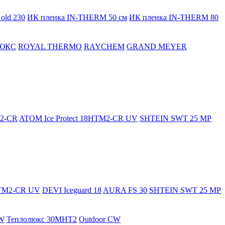
old 230
ИК пленка IN-THERM 50 см
ИК пленка IN-THERM 80
ЮКС
ROYAL THERMO
RAYCHEM
GRAND MEYER
M2-CR
ATOM Ice Protect 18HTM2-CR UV
SHTEIN SWT 25 MP
HTM2-CR UV
DEVI Iceguard 18
AURA FS 30
SHTEIN SWT 25 MP
W
Теплолюкс 30МНТ2
Outdoor CW