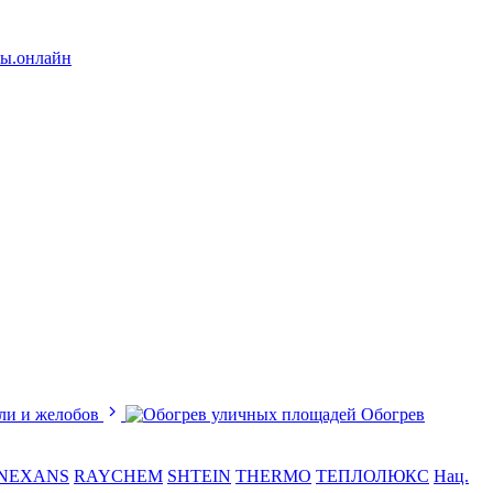
лы.онлайн
ли и желобов
Обогрев
NEXANS
RAYCHEM
SHTEIN
THERMO
ТЕПЛОЛЮКС
Нац.