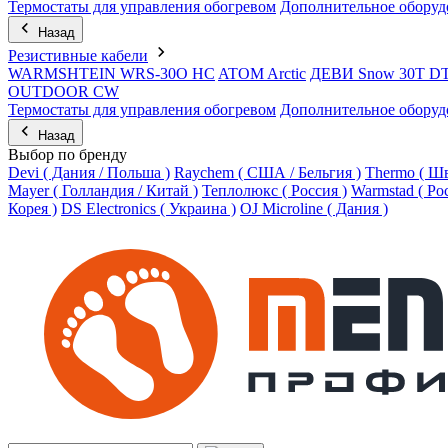
Термостаты для управления обогревом
Дополнительное оборуд
Назад
Резистивные кабели
WARMSHTEIN WRS-30O HC
ATOM Arctic
ДЕВИ Snow 30T D
OUTDOOR CW
Термостаты для управления обогревом
Дополнительное оборуд
Назад
Выбор по бренду
Devi ( Дания / Польша )
Raychem ( США / Бельгия )
Thermo ( Шв
Mayer ( Голландия / Китай )
Теплолюкс ( Россия )
Warmstad ( Ро
Корея )
DS Electronics ( Украина )
OJ Microline ( Дания )