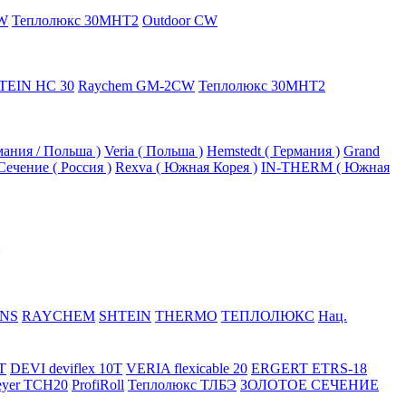
W
Теплолюкс 30МНТ2
Outdoor CW
TEIN HC 30
Raychem GM-2CW
Теплолюкс 30МНТ2
рмания / Польша )
Veria ( Польша )
Hemstedt ( Германия )
Grand
Сечение ( Россия )
Rexva ( Южная Корея )
IN-THERM ( Южная
NS
RAYCHEM
SHTEIN
THERMO
ТЕПЛОЛЮКС
Нац.
T
DEVI deviflex 10T
VERIA flexicable 20
ERGERT ETRS-18
eyer TCH20
ProfiRoll
Теплолюкс ТЛБЭ
ЗОЛОТОЕ СЕЧЕНИЕ