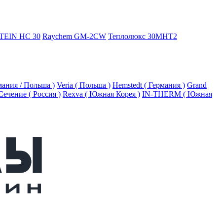
TEIN HC 30
Raychem GM-2CW
Теплолюкс 30МНТ2
рмания / Польша )
Veria ( Польша )
Hemstedt ( Германия )
Grand
Сечение ( Россия )
Rexva ( Южная Корея )
IN-THERM ( Южная