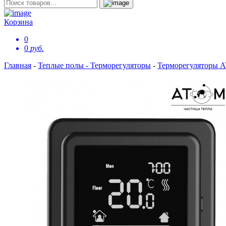
Корзина
0
0
руб.
Главная
-
Теплые полы - Терморегуляторы
-
Терморегуляторы 