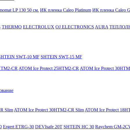
momat LP 130 50 cм.
ИК пленка Caleo Platinum
ИК пленка Caleo G
S
THERMO
ELECTROLUX
OJ ELECTRONICS
AURA
ТЕПЛОЛ
SHTEIN SWT-10 MF
SHTEIN SWT-15 MF
8HTM2-CR
ATOM Ice Protect 25HTM2-CR
ATOM Ice Protect 30HT
ование
R Slim
ATOM Ice Protect 30HTM2-CR Slim
ATOM Ice Protect 18
0
Ergert ETRG-30
DEVIsafe 20T
SHTEIN HC 30
Raychem GM-2C