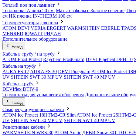
Теплый пол под ламинат
Теплолюкс Alumia 50 см.
Маты на фольге Золотое сечение
Ther
см
ИК пленка IN-THERM 100 см
Терморегуляторы для пола
ATOM
DEVI
VERIA
ERGERT
WARMSHTEIN
EBERLE
TPAD
MENRED
IQWATT
РИДАН
Дополнительное оборудование
Назад
Кабель в трубу / на трубу
ATOM Frost Protect
Raychem FrostGuard
DEVI Pipeheat DPH-10
Кабель на трубу
AURA FS 17
AURA FS 30
DEVI Pipeguard
ATOM Ice Protect 1
UV
SHTEIN SWT 30 MP UV
SHTEIN SWT 40 MP UV
Кабель в трубу
DEVIflex DTIV-9
Термостаты для управления обогревом
Дополнительное оборуд
Назад
Саморегулирующиеся кабели
ATOM Ice Protect 18HTM2-CR Slim
ATOM Ice Protect 25HTM2-C
UV
SHTEIN SWT 30 MP UV
SHTEIN SWT 40 MP UV
Резистивные кабели
WARMSHTEIN WRS-30
ATOM Arctic
ДЕВИ Snow 30T DTCE-3