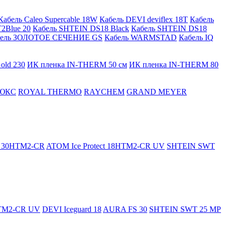
Кабель Caleo Supercable 18W
Кабель DEVI deviflex 18T
Кабель
2Blue 20
Кабель SHTEIN DS18 Black
Кабель SHTEIN DS18
бель ЗОЛОТОЕ СЕЧЕНИЕ GS
Кабель WARMSTAD
Кабель IQ
old 230
ИК пленка IN-THERM 50 см
ИК пленка IN-THERM 80
ЮКС
ROYAL THERMO
RAYCHEM
GRAND MEYER
ct 30HTM2-CR
ATOM Ice Protect 18HTM2-CR UV
SHTEIN SWT
HTM2-CR UV
DEVI Iceguard 18
AURA FS 30
SHTEIN SWT 25 MP