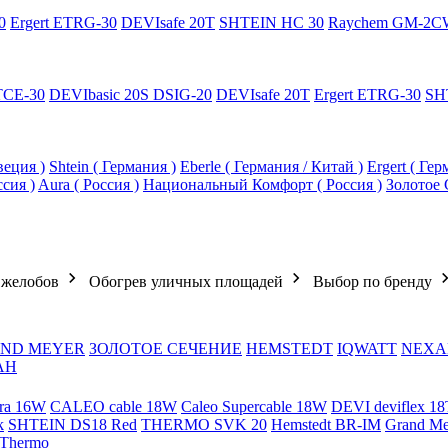
0
Ergert ETRG-30
DEVIsafe 20T
SHTEIN HC 30
Raychem GM-2C
TCE-30
DEVIbasic 20S DSIG-20
DEVIsafe 20T
Ergert ETRG-30
SH
еция )
Shtein ( Германия )
Eberle ( Германия / Китай )
Ergert ( Ге
ссия )
Aura ( Россия )
Национальный Комфорт ( Россия )
Золотое 
 желобов
Обогрев уличных площадей
Выбор по бренду
ND MEYER
ЗОЛОТОЕ СЕЧЕНИЕ
HEMSTEDT
IQWATT
NEXA
АН
ra 16W
CALEO cable 18W
Caleo Supercable 18W
DEVI deviflex 18
k
SHTEIN DS18 Red
THERMO SVK 20
Hemstedt BR-IM
Grand M
 Thermo