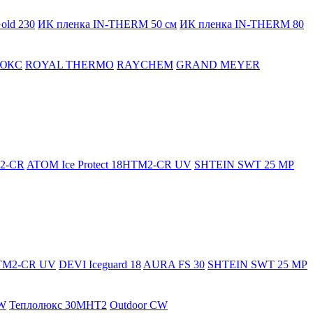
old 230
ИК пленка IN-THERM 50 см
ИК пленка IN-THERM 80
ЮКС
ROYAL THERMO
RAYCHEM
GRAND MEYER
M2-CR
ATOM Ice Protect 18HTM2-CR UV
SHTEIN SWT 25 MP
HTM2-CR UV
DEVI Iceguard 18
AURA FS 30
SHTEIN SWT 25 MP
W
Теплолюкс 30МНТ2
Outdoor CW