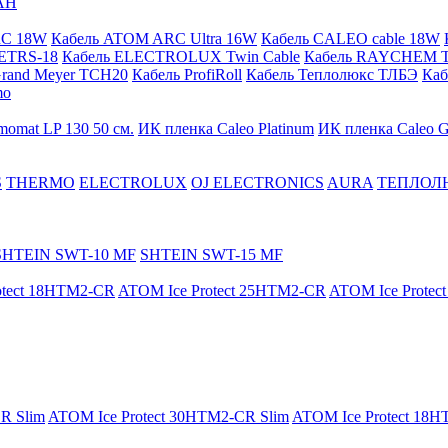
АН
RC 18W
Кабель ATOM ARC Ultra 16W
Кабель CALEO cable 18W
ETRS-18
Кабель ELECTROLUX Twin Cable
Кабель RAYCHEM T
Grand Meyer TCH20
Кабель ProfiRoll
Кабель Теплолюкс ТЛБЭ
Ка
mo
momat LP 130 50 cм.
ИК пленка Caleo Platinum
ИК пленка Caleo G
S
THERMO
ELECTROLUX
OJ ELECTRONICS
AURA
ТЕПЛОЛ
SHTEIN SWT-10 MF
SHTEIN SWT-15 MF
otect 18HTM2-CR
ATOM Ice Protect 25HTM2-CR
ATOM Ice Prote
R Slim
ATOM Ice Protect 30HTM2-CR Slim
ATOM Ice Protect 18