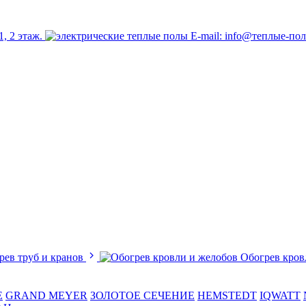
1, 2 этаж.
E-mail: info@теплые-по
рев труб и кранов
Обогрев кров
E
GRAND MEYER
ЗОЛОТОЕ СЕЧЕНИЕ
HEMSTEDT
IQWATT