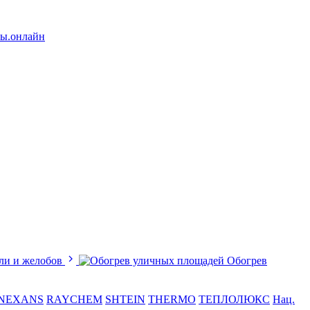
лы.онлайн
ли и желобов
Обогрев
NEXANS
RAYCHEM
SHTEIN
THERMO
ТЕПЛОЛЮКС
Нац.