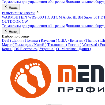
Термостаты для управления обогревом
Дополнительное оборуд
Назад
Резистивные кабели
WARMSHTEIN WRS-30O HC
ATOM Arctic
ДЕВИ Snow 30T D
OUTDOOR CW
Термостаты для управления обогревом
Дополнительное оборуд
Назад
Выбор по бренду
Devi ( Дания / Польша )
Raychem ( США / Бельгия )
Thermo ( Шв
Mayer ( Голландия / Китай )
Теплолюкс ( Россия )
Warmstad ( Ро
Корея )
DS Electronics ( Украина )
OJ Microline ( Дания )