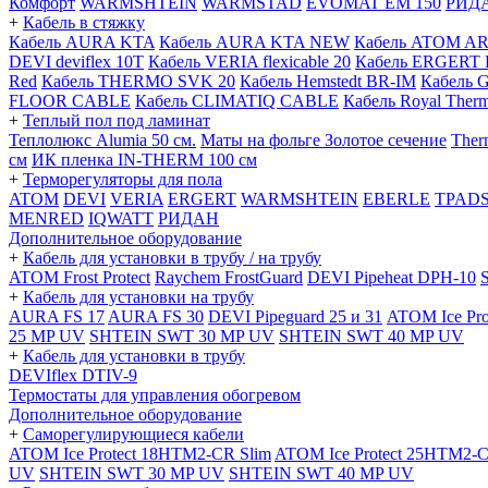
Комфорт
WARMSHTEIN
WARMSTAD
EVOMAT EM 150
РИД
+
Кабель в стяжку
Кабель AURA KTA
Кабель AURA KTA NEW
Кабель ATOM A
DEVI deviflex 10T
Кабель VERIA flexicable 20
Кабель ERGERT 
Red
Кабель THERMO SVK 20
Кабель Hemstedt BR-IM
Кабель 
FLOOR CABLE
Кабель CLIMATIQ CABLE
Кабель Royal Ther
+
Теплый пол под ламинат
Теплолюкс Alumia 50 см.
Маты на фольге Золотое сечение
Ther
см
ИК пленка IN-THERM 100 см
+
Терморегуляторы для пола
ATOM
DEVI
VERIA
ERGERT
WARMSHTEIN
EBERLE
TPAD
MENRED
IQWATT
РИДАН
Дополнительное оборудование
+
Кабель для установки в трубу / на трубу
ATOM Frost Protect
Raychem FrostGuard
DEVI Pipeheat DPH-10
+
Кабель для установки на трубу
AURA FS 17
AURA FS 30
DEVI Pipeguard 25 и 31
ATOM Ice Pr
25 MP UV
SHTEIN SWT 30 MP UV
SHTEIN SWT 40 MP UV
+
Кабель для установки в трубу
DEVIflex DTIV-9
Термостаты для управления обогревом
Дополнительное оборудование
+
Саморегулирующиеся кабели
ATOM Ice Protect 18HTM2-CR Slim
ATOM Ice Protect 25HTM2-C
UV
SHTEIN SWT 30 MP UV
SHTEIN SWT 40 MP UV