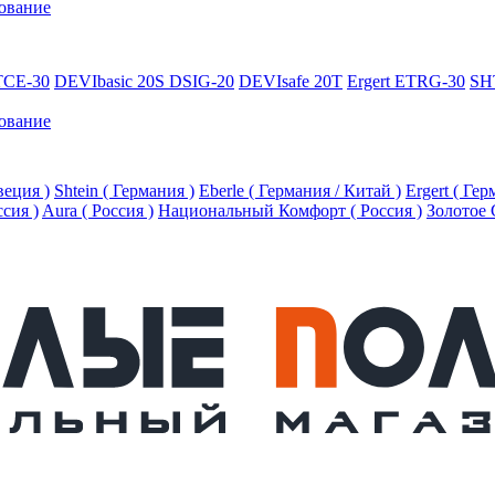
ование
TCE-30
DEVIbasic 20S DSIG-20
DEVIsafe 20T
Ergert ETRG-30
SH
ование
еция )
Shtein ( Германия )
Eberle ( Германия / Китай )
Ergert ( Ге
ссия )
Aura ( Россия )
Национальный Комфорт ( Россия )
Золотое 