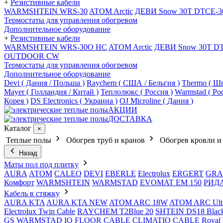
+
Резистивные кабели
WARMSHTEIN WRS-30
ATOM Arctic
ДЕВИ Snow 30T DTCE-3
Термостаты для управления обогревом
Дополнительное оборудование
+
Резистивные кабели
WARMSHTEIN WRS-30O HC
ATOM Arctic
ДЕВИ Snow 30T D
OUTDOOR CW
Термостаты для управления обогревом
Дополнительное оборудование
Devi ( Дания / Польша )
Raychem ( США / Бельгия )
Thermo ( Шв
Mayer ( Голландия / Китай )
Теплолюкс ( Россия )
Warmstad ( Ро
Корея )
DS Electronics ( Украина )
OJ Microline ( Дания )
АКЦИИ
ДОСТАВКА
Каталог
×
Теплые полы
Обогрев труб и кранов
Обогрев кровли и
Назад
Маты пол под плитку
AURA
АТОМ
CALEO
DEVI
EBERLE
Electrolux
ERGERT
GRA
Комфорт
WARMSHTEIN
WARMSTAD
EVOMAT EM 150
РИД
Кабель в стяжку
AURA KTA
AURA KTA NEW
ATOM ARC 18W
ATOM ARC Ult
Electrolux Twin Cable
RAYCHEM T2Blue 20
SHTEIN DS18 Blac
GS
WARMSTAD
IQ FLOOR CABLE
CLIMATIQ CABLE
Royal