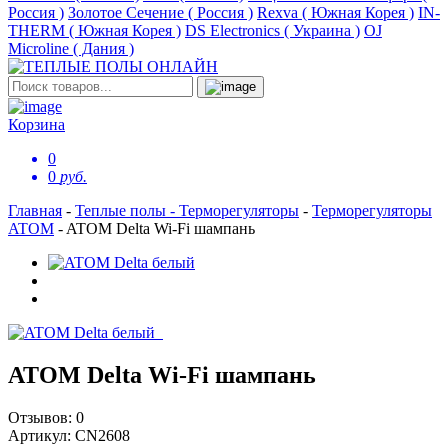
Россия )
Золотое Сечение ( Россия )
Rexva ( Южная Корея )
IN-
THERM ( Южная Корея )
DS Electronics ( Украина )
OJ
Microline ( Дания )
Корзина
0
0
руб.
Главная
-
Теплые полы - Терморегуляторы
-
Терморегуляторы
ATOM
-
ATOM Delta Wi-Fi шампань
ATOM Delta Wi-Fi шампань
Отзывов:
0
Артикул:
CN2608