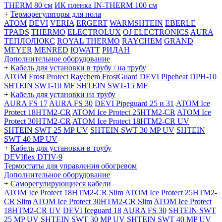
THERM 80 см
ИК пленка IN-THERM 100 см
+
Терморегуляторы для пола
ATOM
DEVI
VERIA
ERGERT
WARMSHTEIN
EBERLE
TPADS
THERMO
ELECTROLUX
OJ ELECTRONICS
AURA
ТЕПЛОЛЮКС
ROYAL THERMO
RAYCHEM
GRAND
MEYER
MENRED
IQWATT
РИДАН
Дополнительное оборудование
+
Кабель для установки в трубу / на трубу
ATOM Frost Protect
Raychem FrostGuard
DEVI Pipeheat DPH-10
SHTEIN SWT-10 MF
SHTEIN SWT-15 MF
+
Кабель для установки на трубу
AURA FS 17
AURA FS 30
DEVI Pipeguard 25 и 31
ATOM Ice
Protect 18HTM2-CR
ATOM Ice Protect 25HTM2-CR
ATOM Ice
Protect 30HTM2-CR
ATOM Ice Protect 18HTM2-CR UV
SHTEIN SWT 25 MP UV
SHTEIN SWT 30 MP UV
SHTEIN
SWT 40 MP UV
+
Кабель для установки в трубу
DEVIflex DTIV-9
Термостаты для управления обогревом
Дополнительное оборудование
+
Саморегулирующиеся кабели
ATOM Ice Protect 18HTM2-CR Slim
ATOM Ice Protect 25HTM2-
CR Slim
ATOM Ice Protect 30HTM2-CR Slim
ATOM Ice Protect
18HTM2-CR UV
DEVI Iceguard 18
AURA FS 30
SHTEIN SWT
25 MP UV
SHTEIN SWT 30 MP UV
SHTEIN SWT 40 MP UV