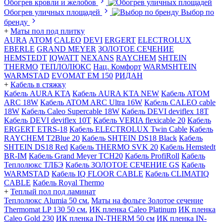
Обогрев кровли и желобов
Обогрев уличных площадей
Выбор по
бренду
+
Маты пол под плитку
AURA
АТОМ
CALEO
DEVI
ERGERT
ELECTROLUX
EBERLE
GRAND MEYER
ЗОЛОТОЕ СЕЧЕНИЕ
HEMSTEDT
IQWATT
NEXANS
RAYCHEM
SHTEIN
THERMO
ТЕПЛОЛЮКС
Нац. Комфорт
WARMSHTEIN
WARMSTAD
EVOMAT EM 150
РИДАН
+
Кабель в стяжку
Кабель AURA KTA
Кабель AURA KTA NEW
Кабель ATOM
ARC 18W
Кабель ATOM ARC Ultra 16W
Кабель CALEO cable
18W
Кабель Caleo Supercable 18W
Кабель DEVI deviflex 18T
Кабель DEVI deviflex 10T
Кабель VERIA flexicable 20
Кабель
ERGERT ETRS-18
Кабель ELECTROLUX Twin Cable
Кабель
RAYCHEM T2Blue 20
Кабель SHTEIN DS18 Black
Кабель
SHTEIN DS18 Red
Кабель THERMO SVK 20
Кабель Hemstedt
BR-IM
Кабель Grand Meyer TCH20
Кабель ProfiRoll
Кабель
Теплолюкс ТЛБЭ
Кабель ЗОЛОТОЕ СЕЧЕНИЕ GS
Кабель
WARMSTAD
Кабель IQ FLOOR CABLE
Кабель CLIMATIQ
CABLE
Кабель Royal Thermo
+
Теплый пол под ламинат
Теплолюкс Alumia 50 см.
Маты на фольге Золотое сечение
Thermomat LP 130 50 cм.
ИК пленка Caleo Platinum
ИК пленка
Caleo Gold 230
ИК пленка IN-THERM 50 см
ИК пленка IN-