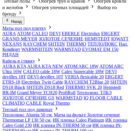
Теплые полы
Обогрев труб и кранов
Обогрев кровли
и желобов
Обогрев уличных площадей
Выбор по
бренду
Назад
Маты пол под плитку
AURA
АТОМ
CALEO
DEVI
EBERLE
Electrolux
ERGERT
GRAND MEYER
ЗОЛОТОЕ СЕЧЕНИЕ
HEMSTEDT
IQWATT
NEXANS
RAYCHEM
SHTEIN
THERMO
ТЕПЛОЛЮКС
Нац.
Комфорт
WARMSHTEIN
WARMSTAD
EVOMAT EM 150
РИДАН
Кабель в стяжку
AURA KTA
AURA KTA NEW
ATOM ARC 18W
ATOM ARC
Ultra 16W
CALEO cable 18W
Caleo Supercable 18W
DEVI
deviflex 18T
DEVI deviflex 10T
VERIA flexicable 20
ERGERT
ETRS-18
Electrolux Twin Cable
RAYCHEM T2Blue 20
SHTEIN
DS18 Black
SHTEIN DS18 Red
THERMO SVK 20
Hemstedt
BR-IM
Grand Meyer TCH20
ProfiRoll
Теплолюкс ТЛБЭ
ЗОЛОТОЕ СЕЧЕНИЕ GS
WARMSTAD
IQ FLOOR CABLE
CLIMATIQ CABLE
Royal Thermo
Теплый пол под ламинат
Теплолюкс Alumia 50 см.
Маты на фольге Золотое сечение
Thermomat LP 130 50 cм.
ИК пленка Caleo Platinum
ИК пленка
Caleo Gold 230
ИК пленка IN-THERM 50 см
ИК пленка IN-
THERM 80 см
ИК пленка IN-THERM 100 см