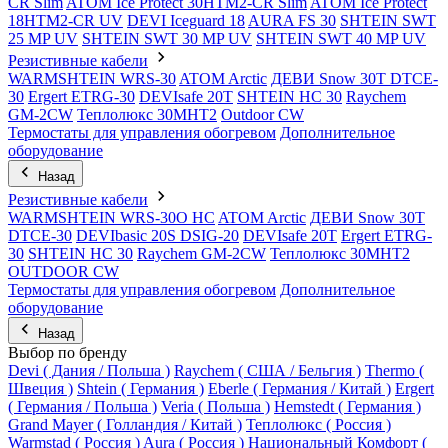
CR Slim
ATOM Ice Protect 30HTM2-CR Slim
ATOM Ice Protect
18HTM2-CR UV
DEVI Iceguard 18
AURA FS 30
SHTEIN SWT
25 MP UV
SHTEIN SWT 30 MP UV
SHTEIN SWT 40 MP UV
Резистивные кабели
WARMSHTEIN WRS-30
ATOM Arctic
ДЕВИ Snow 30T DTCE-
30
Ergert ETRG-30
DEVIsafe 20T
SHTEIN HC 30
Raychem
GM-2CW
Теплолюкс 30МНТ2
Outdoor CW
Термостаты для управления обогревом
Дополнительное
оборудование
Назад
Резистивные кабели
WARMSHTEIN WRS-30O HC
ATOM Arctic
ДЕВИ Snow 30T
DTCE-30
DEVIbasic 20S DSIG-20
DEVIsafe 20T
Ergert ETRG-
30
SHTEIN HC 30
Raychem GM-2CW
Теплолюкс 30МНТ2
OUTDOOR CW
Термостаты для управления обогревом
Дополнительное
оборудование
Назад
Выбор по бренду
Devi ( Дания / Польша )
Raychem ( США / Бельгия )
Thermo (
Швеция )
Shtein ( Германия )
Eberle ( Германия / Китай )
Ergert
( Германия / Польша )
Veria ( Польша )
Hemstedt ( Германия )
Grand Mayer ( Голландия / Китай )
Теплолюкс ( Россия )
Warmstad ( Россия )
Aura ( Россия )
Национальный Комфорт (