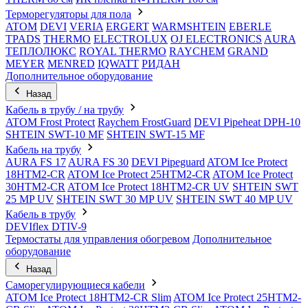
Терморегуляторы для пола
ATOM
DEVI
VERIA
ERGERT
WARMSHTEIN
EBERLE
TPADS
THERMO
ELECTROLUX
OJ ELECTRONICS
AURA
ТЕПЛОЛЮКС
ROYAL THERMO
RAYCHEM
GRAND
MEYER
MENRED
IQWATT
РИДАН
Дополнительное оборудование
Назад
Кабель в трубу / на трубу
ATOM Frost Protect
Raychem FrostGuard
DEVI Pipeheat DPH-10
SHTEIN SWT-10 MF
SHTEIN SWT-15 MF
Кабель на трубу
AURA FS 17
AURA FS 30
DEVI Pipeguard
ATOM Ice Protect
18HTM2-CR
ATOM Ice Protect 25HTM2-CR
ATOM Ice Protect
30HTM2-CR
ATOM Ice Protect 18HTM2-CR UV
SHTEIN SWT
25 MP UV
SHTEIN SWT 30 MP UV
SHTEIN SWT 40 MP UV
Кабель в трубу
DEVIflex DTIV-9
Термостаты для управления обогревом
Дополнительное
оборудование
Назад
Саморегулирующиеся кабели
ATOM Ice Protect 18HTM2-CR Slim
ATOM Ice Protect 25HTM2-