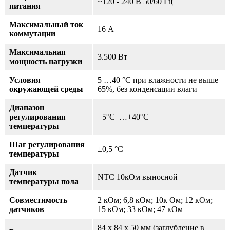
~120 - 240 В 50/60 Гц
питания
Максимальный ток
16 А
коммутации
Максимальная
3.500 Вт
мощность нагрузки
Условия
5 …40 °С при влажности не выше
окружающей среды
65%, без конденсации влаги
Диапазон
регулирования
+5°С …+40°С
температуры
Шаг регулирования
±0,5 °С
температуры
Датчик
NTC 10кОм выносной
температуры пола
Совместимость
2 кОм; 6,8 кОм; 10к Ом; 12 кОм;
датчиков
15 кОм; 33 кОм; 47 кОм
84 х 84 х 50 мм (заглубление в