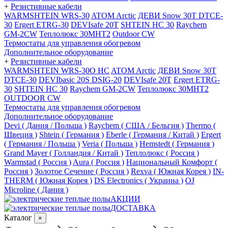
+
Резистивные кабели
WARMSHTEIN WRS-30
ATOM Arctic
ДЕВИ Snow 30T DTCE-
30
Ergert ETRG-30
DEVIsafe 20T
SHTEIN HC 30
Raychem
GM-2CW
Теплолюкс 30МНТ2
Outdoor CW
Термостаты для управления обогревом
Дополнительное оборудование
+
Резистивные кабели
WARMSHTEIN WRS-30O HC
ATOM Arctic
ДЕВИ Snow 30T
DTCE-30
DEVIbasic 20S DSIG-20
DEVIsafe 20T
Ergert ETRG-
30
SHTEIN HC 30
Raychem GM-2CW
Теплолюкс 30МНТ2
OUTDOOR CW
Термостаты для управления обогревом
Дополнительное оборудование
Devi ( Дания / Польша )
Raychem ( США / Бельгия )
Thermo (
Швеция )
Shtein ( Германия )
Eberle ( Германия / Китай )
Ergert
( Германия / Польша )
Veria ( Польша )
Hemstedt ( Германия )
Grand Mayer ( Голландия / Китай )
Теплолюкс ( Россия )
Warmstad ( Россия )
Aura ( Россия )
Национальный Комфорт (
Россия )
Золотое Сечение ( Россия )
Rexva ( Южная Корея )
IN-
THERM ( Южная Корея )
DS Electronics ( Украина )
OJ
Microline ( Дания )
АКЦИИ
ДОСТАВКА
Каталог
×