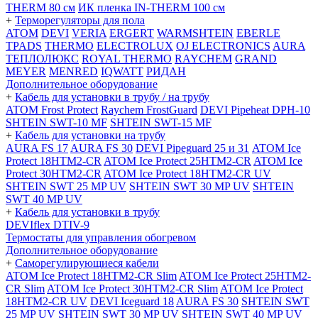
THERM 80 см
ИК пленка IN-THERM 100 см
+
Терморегуляторы для пола
ATOM
DEVI
VERIA
ERGERT
WARMSHTEIN
EBERLE
TPADS
THERMO
ELECTROLUX
OJ ELECTRONICS
AURA
ТЕПЛОЛЮКС
ROYAL THERMO
RAYCHEM
GRAND
MEYER
MENRED
IQWATT
РИДАН
Дополнительное оборудование
+
Кабель для установки в трубу / на трубу
ATOM Frost Protect
Raychem FrostGuard
DEVI Pipeheat DPH-10
SHTEIN SWT-10 MF
SHTEIN SWT-15 MF
+
Кабель для установки на трубу
AURA FS 17
AURA FS 30
DEVI Pipeguard 25 и 31
ATOM Ice
Protect 18HTM2-CR
ATOM Ice Protect 25HTM2-CR
ATOM Ice
Protect 30HTM2-CR
ATOM Ice Protect 18HTM2-CR UV
SHTEIN SWT 25 MP UV
SHTEIN SWT 30 MP UV
SHTEIN
SWT 40 MP UV
+
Кабель для установки в трубу
DEVIflex DTIV-9
Термостаты для управления обогревом
Дополнительное оборудование
+
Саморегулирующиеся кабели
ATOM Ice Protect 18HTM2-CR Slim
ATOM Ice Protect 25HTM2-
CR Slim
ATOM Ice Protect 30HTM2-CR Slim
ATOM Ice Protect
18HTM2-CR UV
DEVI Iceguard 18
AURA FS 30
SHTEIN SWT
25 MP UV
SHTEIN SWT 30 MP UV
SHTEIN SWT 40 MP UV