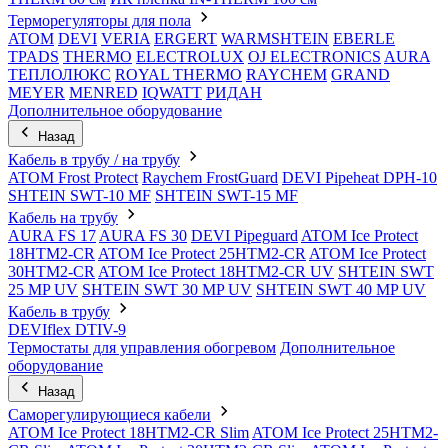
Терморегуляторы для пола
ATOM
DEVI
VERIA
ERGERT
WARMSHTEIN
EBERLE
TPADS
THERMO
ELECTROLUX
OJ ELECTRONICS
AURA
ТЕПЛОЛЮКС
ROYAL THERMO
RAYCHEM
GRAND
MEYER
MENRED
IQWATT
РИДАН
Дополнительное оборудование
Назад
Кабель в трубу / на трубу
ATOM Frost Protect
Raychem FrostGuard
DEVI Pipeheat DPH-10
SHTEIN SWT-10 MF
SHTEIN SWT-15 MF
Кабель на трубу
AURA FS 17
AURA FS 30
DEVI Pipeguard
ATOM Ice Protect
18HTM2-CR
ATOM Ice Protect 25HTM2-CR
ATOM Ice Protect
30HTM2-CR
ATOM Ice Protect 18HTM2-CR UV
SHTEIN SWT
25 MP UV
SHTEIN SWT 30 MP UV
SHTEIN SWT 40 MP UV
Кабель в трубу
DEVIflex DTIV-9
Термостаты для управления обогревом
Дополнительное
оборудование
Назад
Саморегулирующиеся кабели
ATOM Ice Protect 18HTM2-CR Slim
ATOM Ice Protect 25HTM2-