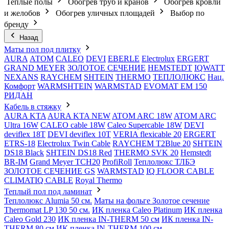
Теплые полы
Обогрев труб и кранов
Обогрев кровли
и желобов
Обогрев уличных площадей
Выбор по
бренду
Назад
Маты пол под плитку
AURA
АТОМ
CALEO
DEVI
EBERLE
Electrolux
ERGERT
GRAND MEYER
ЗОЛОТОЕ СЕЧЕНИЕ
HEMSTEDT
IQWATT
NEXANS
RAYCHEM
SHTEIN
THERMO
ТЕПЛОЛЮКС
Нац.
Комфорт
WARMSHTEIN
WARMSTAD
EVOMAT EM 150
РИДАН
Кабель в стяжку
AURA KTA
AURA KTA NEW
ATOM ARC 18W
ATOM ARC
Ultra 16W
CALEO cable 18W
Caleo Supercable 18W
DEVI
deviflex 18T
DEVI deviflex 10T
VERIA flexicable 20
ERGERT
ETRS-18
Electrolux Twin Cable
RAYCHEM T2Blue 20
SHTEIN
DS18 Black
SHTEIN DS18 Red
THERMO SVK 20
Hemstedt
BR-IM
Grand Meyer TCH20
ProfiRoll
Теплолюкс ТЛБЭ
ЗОЛОТОЕ СЕЧЕНИЕ GS
WARMSTAD
IQ FLOOR CABLE
CLIMATIQ CABLE
Royal Thermo
Теплый пол под ламинат
Теплолюкс Alumia 50 см.
Маты на фольге Золотое сечение
Thermomat LP 130 50 cм.
ИК пленка Caleo Platinum
ИК пленка
Caleo Gold 230
ИК пленка IN-THERM 50 см
ИК пленка IN-
THERM 80 см
ИК пленка IN-THERM 100 см