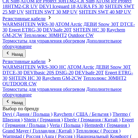
CR Slim
ATOM Ice Protect 30HTM2-CR Slim
ATOM Ice Protect
18HTM2-CR UV
DEVI Iceguard 18
AURA FS 30
SHTEIN SWT
25 MP UV
SHTEIN SWT 30 MP UV
SHTEIN SWT 40 MP UV
Резистивные кабели
WARMSHTEIN WRS-30
ATOM Arctic
ДЕВИ Snow 30T DTCE-
30
Ergert ETRG-30
DEVIsafe 20T
SHTEIN HC 30
Raychem
GM-2CW
Теплолюкс 30МНТ2
Outdoor CW
Термостаты для управления обогревом
Дополнительное
оборудование
Назад
Резистивные кабели
WARMSHTEIN WRS-30O HC
ATOM Arctic
ДЕВИ Snow 30T
DTCE-30
DEVIbasic 20S DSIG-20
DEVIsafe 20T
Ergert ETRG-
30
SHTEIN HC 30
Raychem GM-2CW
Теплолюкс 30МНТ2
OUTDOOR CW
Термостаты для управления обогревом
Дополнительное
оборудование
Назад
Выбор по бренду
Devi ( Дания / Польша )
Raychem ( США / Бельгия )
Thermo (
Швеция )
Shtein ( Германия )
Eberle ( Германия / Китай )
Ergert
( Германия / Польша )
Veria ( Польша )
Hemstedt ( Германия )
Grand Mayer ( Голландия / Китай )
Теплолюкс ( Россия )
Warmstad ( Россия )
Aura ( Россия )
Национальный Комфорт (