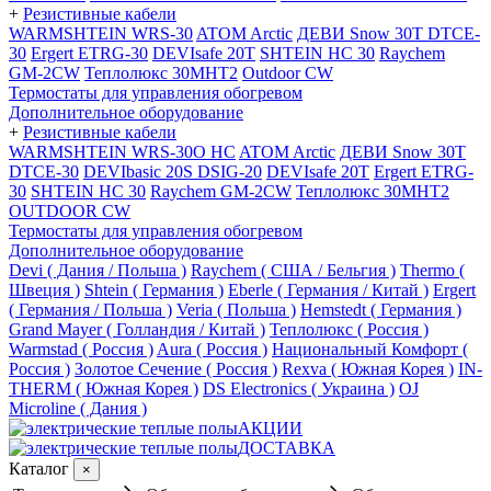
+
Резистивные кабели
WARMSHTEIN WRS-30
ATOM Arctic
ДЕВИ Snow 30T DTCE-
30
Ergert ETRG-30
DEVIsafe 20T
SHTEIN HC 30
Raychem
GM-2CW
Теплолюкс 30МНТ2
Outdoor CW
Термостаты для управления обогревом
Дополнительное оборудование
+
Резистивные кабели
WARMSHTEIN WRS-30O HC
ATOM Arctic
ДЕВИ Snow 30T
DTCE-30
DEVIbasic 20S DSIG-20
DEVIsafe 20T
Ergert ETRG-
30
SHTEIN HC 30
Raychem GM-2CW
Теплолюкс 30МНТ2
OUTDOOR CW
Термостаты для управления обогревом
Дополнительное оборудование
Devi ( Дания / Польша )
Raychem ( США / Бельгия )
Thermo (
Швеция )
Shtein ( Германия )
Eberle ( Германия / Китай )
Ergert
( Германия / Польша )
Veria ( Польша )
Hemstedt ( Германия )
Grand Mayer ( Голландия / Китай )
Теплолюкс ( Россия )
Warmstad ( Россия )
Aura ( Россия )
Национальный Комфорт (
Россия )
Золотое Сечение ( Россия )
Rexva ( Южная Корея )
IN-
THERM ( Южная Корея )
DS Electronics ( Украина )
OJ
Microline ( Дания )
АКЦИИ
ДОСТАВКА
Каталог
×