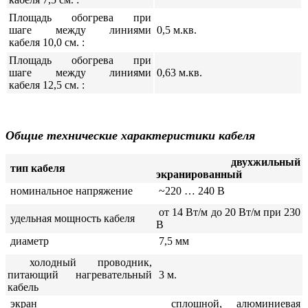
Площадь обогрева при
шаге между линиями
0,5 м.кв.
кабеля 10,0 см. :
Площадь обогрева при
шаге между линиями
0,63 м.кв.
кабеля 12,5 см. :
Общие технические характеристики кабеля
двухжильный
тип кабеля
экранированный
номинальное напряжение
~220 … 240 В
от
14 Вт/м до 20 Вт/м при 230
удельная мощность кабеля
В
диаметр
7,5 мм
холодный проводник,
питающий нагревательный
3
м.
кабель
экран
сплошной, алюминиевая