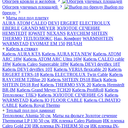
Обогрев кровли и желобов
Обогрев уличных площадей
Выбор по
бренду
+
Маты пол под плитку
AURA
АТОМ
CALEO
DEVI
ERGERT
ELECTROLUX
EBERLE
GRAND MEYER
ЗОЛОТОЕ СЕЧЕНИЕ
HEMSTEDT
IQWATT
NEXANS
RAYCHEM
SHTEIN
THERMO
ТЕПЛОЛЮКС
Нац. Комфорт
WARMSHTEIN
WARMSTAD
EVOMAT EM 150
РИДАН
+
Кабель в стяжку
Кабель AURA KTA
Кабель AURA KTA NEW
Кабель ATOM
ARC 18W
Кабель ATOM ARC Ultra 16W
Кабель CALEO cable
18W
Кабель Caleo Supercable 18W
Кабель DEVI deviflex 18T
Кабель DEVI deviflex 10T
Кабель VERIA flexicable 20
Кабель
ERGERT ETRS-18
Кабель ELECTROLUX Twin Cable
Кабель
RAYCHEM T2Blue 20
Кабель SHTEIN DS18 Black
Кабель
SHTEIN DS18 Red
Кабель THERMO SVK 20
Кабель Hemstedt
BR-IM
Кабель Grand Meyer TCH20
Кабель ProfiRoll
Кабель
Теплолюкс ТЛБЭ
Кабель ЗОЛОТОЕ СЕЧЕНИЕ GS
Кабель
WARMSTAD
Кабель IQ FLOOR CABLE
Кабель CLIMATIQ
CABLE
Кабель Royal Thermo
+
Теплый пол под ламинат
Теплолюкс Alumia 50 см.
Маты на фольге Золотое сечение
Thermomat LP 130 50 cм.
ИК пленка Caleo Platinum
ИК пленка
Caleo Gold 230
ИК пленка IN-THERM 50 см
ИК пленка IN-