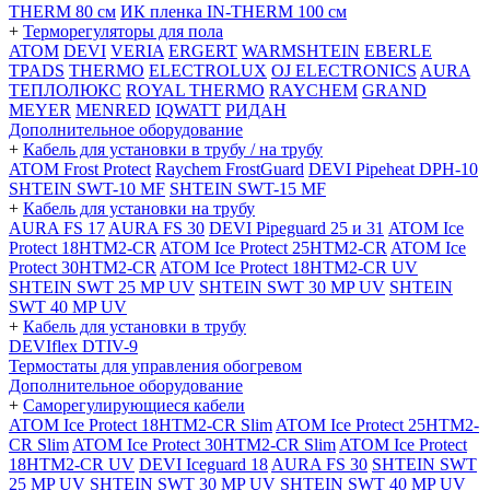
THERM 80 см
ИК пленка IN-THERM 100 см
+
Терморегуляторы для пола
ATOM
DEVI
VERIA
ERGERT
WARMSHTEIN
EBERLE
TPADS
THERMO
ELECTROLUX
OJ ELECTRONICS
AURA
ТЕПЛОЛЮКС
ROYAL THERMO
RAYCHEM
GRAND
MEYER
MENRED
IQWATT
РИДАН
Дополнительное оборудование
+
Кабель для установки в трубу / на трубу
ATOM Frost Protect
Raychem FrostGuard
DEVI Pipeheat DPH-10
SHTEIN SWT-10 MF
SHTEIN SWT-15 MF
+
Кабель для установки на трубу
AURA FS 17
AURA FS 30
DEVI Pipeguard 25 и 31
ATOM Ice
Protect 18HTM2-CR
ATOM Ice Protect 25HTM2-CR
ATOM Ice
Protect 30HTM2-CR
ATOM Ice Protect 18HTM2-CR UV
SHTEIN SWT 25 MP UV
SHTEIN SWT 30 MP UV
SHTEIN
SWT 40 MP UV
+
Кабель для установки в трубу
DEVIflex DTIV-9
Термостаты для управления обогревом
Дополнительное оборудование
+
Саморегулирующиеся кабели
ATOM Ice Protect 18HTM2-CR Slim
ATOM Ice Protect 25HTM2-
CR Slim
ATOM Ice Protect 30HTM2-CR Slim
ATOM Ice Protect
18HTM2-CR UV
DEVI Iceguard 18
AURA FS 30
SHTEIN SWT
25 MP UV
SHTEIN SWT 30 MP UV
SHTEIN SWT 40 MP UV