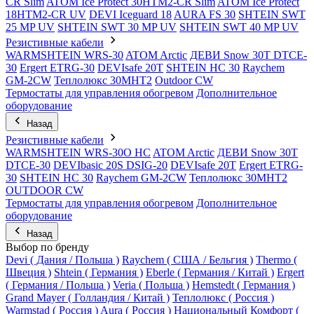
CR Slim
ATOM Ice Protect 30HTM2-CR Slim
ATOM Ice Protect
18HTM2-CR UV
DEVI Iceguard 18
AURA FS 30
SHTEIN SWT
25 MP UV
SHTEIN SWT 30 MP UV
SHTEIN SWT 40 MP UV
Резистивные кабели
WARMSHTEIN WRS-30
ATOM Arctic
ДЕВИ Snow 30T DTCE-
30
Ergert ETRG-30
DEVIsafe 20T
SHTEIN HC 30
Raychem
GM-2CW
Теплолюкс 30МНТ2
Outdoor CW
Термостаты для управления обогревом
Дополнительное
оборудование
Назад
Резистивные кабели
WARMSHTEIN WRS-30O HC
ATOM Arctic
ДЕВИ Snow 30T
DTCE-30
DEVIbasic 20S DSIG-20
DEVIsafe 20T
Ergert ETRG-
30
SHTEIN HC 30
Raychem GM-2CW
Теплолюкс 30МНТ2
OUTDOOR CW
Термостаты для управления обогревом
Дополнительное
оборудование
Назад
Выбор по бренду
Devi ( Дания / Польша )
Raychem ( США / Бельгия )
Thermo (
Швеция )
Shtein ( Германия )
Eberle ( Германия / Китай )
Ergert
( Германия / Польша )
Veria ( Польша )
Hemstedt ( Германия )
Grand Mayer ( Голландия / Китай )
Теплолюкс ( Россия )
Warmstad ( Россия )
Aura ( Россия )
Национальный Комфорт (