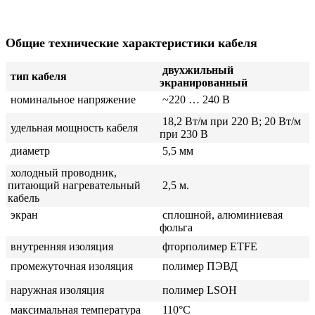
Общие технические характеристики кабеля
двухжильный
тип кабеля
экранированный
номинальное напряжение
~220 … 240 В
18,2 Вт/м при 220 В; 20 Вт/м
удельная мощность кабеля
при 230 В
диаметр
5,5 мм
холодный проводник,
питающий нагревательный
2,5
м. ­
кабель
экран
сплошной, алюминиевая
фольга
внутренняя изоляция
фторполимер ETFE
промежуточная изоляция
полимер ПЭВД
наружная изоляция
полимер LSOH
максимальная температура
110°C