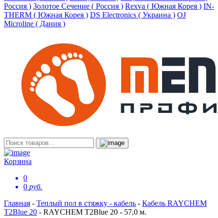
Россия )
Золотое Сечение ( Россия )
Rexva ( Южная Корея )
IN-
THERM ( Южная Корея )
DS Electronics ( Украина )
OJ
Microline ( Дания )
Корзина
0
0
руб.
Главная
-
Теплый пол в стяжку - кабель
-
Кабель RAYCHEM
T2Blue 20
-
RAYCHEM T2Blue 20 - 57,0 м.