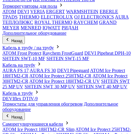
Терморегуляторы для пола
ATOM
DEVI
VERIA
ERGERT
WARMSHTEIN
EBERLE
TPADS
THERMO
ELECTROLUX
OJ ELECTRONICS
AURA
ТЕПЛОЛЮКС
ROYAL THERMO
RAYCHEM
GRAND
MEYER
MENRED
IQWATT
РИДАН
Дополнительное оборудование
Назад
Кабель в трубу / на трубу
ATOM Frost Protect
Raychem FrostGuard
DEVI Pipeheat DPH-10
SHTEIN SWT-10 MF
SHTEIN SWT-15 MF
Кабель на трубу
AURA FS 17
AURA FS 30
DEVI Pipeguard
ATOM Ice Protect
18HTM2-CR
ATOM Ice Protect 25HTM2-CR
ATOM Ice Protect
30HTM2-CR
ATOM Ice Protect 18HTM2-CR UV
SHTEIN SWT
25 MP UV
SHTEIN SWT 30 MP UV
SHTEIN SWT 40 MP UV
Кабель в трубу
DEVIflex DTIV-9
Термостаты для управления обогревом
Дополнительное
оборудование
Назад
Саморегулирующиеся кабели
ATOM Ice Protect 18HTM2-CR Slim
ATOM Ice Protect 25HTM2-