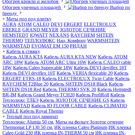
Обогрев кровли и желобов
Обогрев уличных площадей
Выбор по
бренду
+
Маты пол под плитку
AURA
АТОМ
CALEO
DEVI
ERGERT
ELECTROLUX
EBERLE
GRAND MEYER
ЗОЛОТОЕ СЕЧЕНИЕ
HEMSTEDT
IQWATT
NEXANS
RAYCHEM
SHTEIN
THERMO
ТЕПЛОЛЮКС
Нац. Комфорт
WARMSHTEIN
WARMSTAD
EVOMAT EM 150
РИДАН
+
Кабель в стяжку
Кабель AURA KTA
Кабель AURA KTA NEW
Кабель ATOM
ARC 18W
Кабель ATOM ARC Ultra 16W
Кабель CALEO cable
18W
Кабель Caleo Supercable 18W
Кабель DEVI deviflex 18T
Кабель DEVI deviflex 10T
Кабель VERIA flexicable 20
Кабель
ERGERT ETRS-18
Кабель ELECTROLUX Twin Cable
Кабель
RAYCHEM T2Blue 20
Кабель SHTEIN DS18 Black
Кабель
SHTEIN DS18 Red
Кабель THERMO SVK 20
Кабель Hemstedt
BR-IM
Кабель Grand Meyer TCH20
Кабель ProfiRoll
Кабель
Теплолюкс ТЛБЭ
Кабель ЗОЛОТОЕ СЕЧЕНИЕ GS
Кабель
WARMSTAD
Кабель IQ FLOOR CABLE
Кабель CLIMATIQ
CABLE
Кабель Royal Thermo
+
Теплый пол под ламинат
Теплолюкс Alumia 50 см.
Маты на фольге Золотое сечение
Thermomat LP 130 50 cм.
ИК пленка Caleo Platinum
ИК пленка
Caleo Gold 230
ИК пленка IN-THERM 50 см
ИК пленка IN-