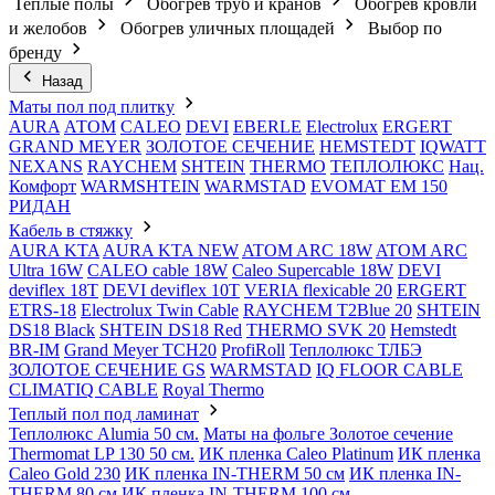
Теплые полы
Обогрев труб и кранов
Обогрев кровли
и желобов
Обогрев уличных площадей
Выбор по
бренду
Назад
Маты пол под плитку
AURA
АТОМ
CALEO
DEVI
EBERLE
Electrolux
ERGERT
GRAND MEYER
ЗОЛОТОЕ СЕЧЕНИЕ
HEMSTEDT
IQWATT
NEXANS
RAYCHEM
SHTEIN
THERMO
ТЕПЛОЛЮКС
Нац.
Комфорт
WARMSHTEIN
WARMSTAD
EVOMAT EM 150
РИДАН
Кабель в стяжку
AURA KTA
AURA KTA NEW
ATOM ARC 18W
ATOM ARC
Ultra 16W
CALEO cable 18W
Caleo Supercable 18W
DEVI
deviflex 18T
DEVI deviflex 10T
VERIA flexicable 20
ERGERT
ETRS-18
Electrolux Twin Cable
RAYCHEM T2Blue 20
SHTEIN
DS18 Black
SHTEIN DS18 Red
THERMO SVK 20
Hemstedt
BR-IM
Grand Meyer TCH20
ProfiRoll
Теплолюкс ТЛБЭ
ЗОЛОТОЕ СЕЧЕНИЕ GS
WARMSTAD
IQ FLOOR CABLE
CLIMATIQ CABLE
Royal Thermo
Теплый пол под ламинат
Теплолюкс Alumia 50 см.
Маты на фольге Золотое сечение
Thermomat LP 130 50 cм.
ИК пленка Caleo Platinum
ИК пленка
Caleo Gold 230
ИК пленка IN-THERM 50 см
ИК пленка IN-
THERM 80 см
ИК пленка IN-THERM 100 см