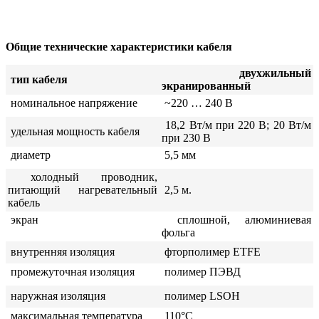
Общие технические характеристики кабеля
двухжильный
тип кабеля
экранированный
номинальное напряжение
~220 … 240 В
18,2 Вт/м при 220 В; 20 Вт/м
удельная мощность кабеля
при 230 В
диаметр
5,5 мм
холодный проводник,
питающий нагревательный
2,5
м. ­
кабель
экран
сплошной, алюминиевая
фольга
внутренняя изоляция
фторполимер ETFE
промежуточная изоляция
полимер ПЭВД
наружная изоляция
полимер LSOH
максимальная температура
110°C