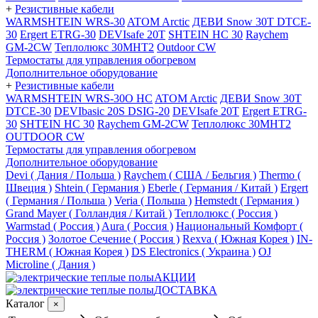
+
Резистивные кабели
WARMSHTEIN WRS-30
ATOM Arctic
ДЕВИ Snow 30T DTCE-
30
Ergert ETRG-30
DEVIsafe 20T
SHTEIN HC 30
Raychem
GM-2CW
Теплолюкс 30МНТ2
Outdoor CW
Термостаты для управления обогревом
Дополнительное оборудование
+
Резистивные кабели
WARMSHTEIN WRS-30O HC
ATOM Arctic
ДЕВИ Snow 30T
DTCE-30
DEVIbasic 20S DSIG-20
DEVIsafe 20T
Ergert ETRG-
30
SHTEIN HC 30
Raychem GM-2CW
Теплолюкс 30МНТ2
OUTDOOR CW
Термостаты для управления обогревом
Дополнительное оборудование
Devi ( Дания / Польша )
Raychem ( США / Бельгия )
Thermo (
Швеция )
Shtein ( Германия )
Eberle ( Германия / Китай )
Ergert
( Германия / Польша )
Veria ( Польша )
Hemstedt ( Германия )
Grand Mayer ( Голландия / Китай )
Теплолюкс ( Россия )
Warmstad ( Россия )
Aura ( Россия )
Национальный Комфорт (
Россия )
Золотое Сечение ( Россия )
Rexva ( Южная Корея )
IN-
THERM ( Южная Корея )
DS Electronics ( Украина )
OJ
Microline ( Дания )
АКЦИИ
ДОСТАВКА
Каталог
×