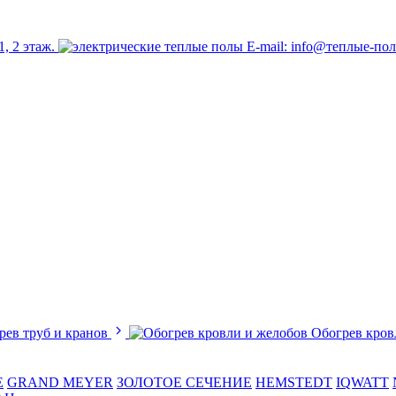
1, 2 этаж.
E-mail: info@теплые-по
рев труб и кранов
Обогрев кров
E
GRAND MEYER
ЗОЛОТОЕ СЕЧЕНИЕ
HEMSTEDT
IQWATT