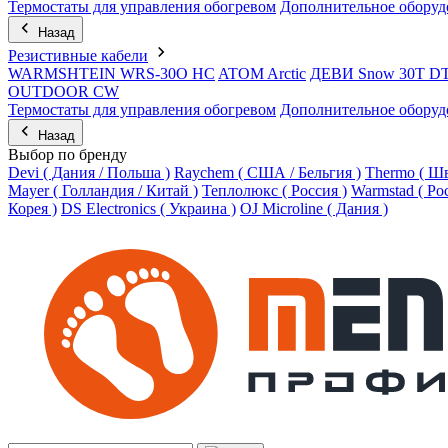
Термостаты для управления обогревом
Дополнительное оборуд
Назад
Резистивные кабели
WARMSHTEIN WRS-30O HC
ATOM Arctic
ДЕВИ Snow 30T D
OUTDOOR CW
Термостаты для управления обогревом
Дополнительное оборуд
Назад
Выбор по бренду
Devi ( Дания / Польша )
Raychem ( США / Бельгия )
Thermo ( Шв
Mayer ( Голландия / Китай )
Теплолюкс ( Россия )
Warmstad ( Ро
Корея )
DS Electronics ( Украина )
OJ Microline ( Дания )