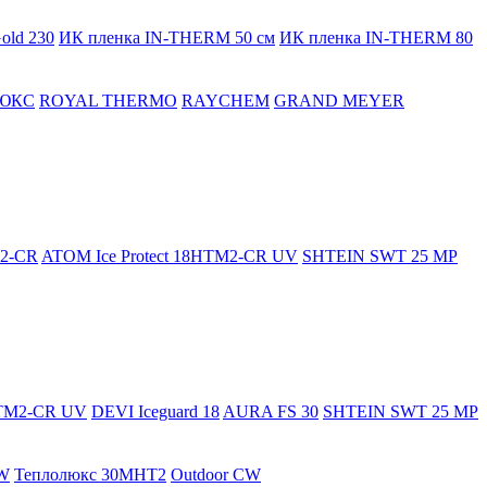
old 230
ИК пленка IN-THERM 50 см
ИК пленка IN-THERM 80
ЮКС
ROYAL THERMO
RAYCHEM
GRAND MEYER
M2-CR
ATOM Ice Protect 18HTM2-CR UV
SHTEIN SWT 25 MP
HTM2-CR UV
DEVI Iceguard 18
AURA FS 30
SHTEIN SWT 25 MP
W
Теплолюкс 30МНТ2
Outdoor CW