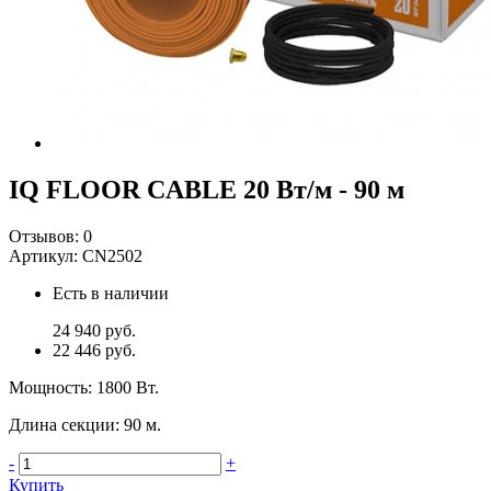
IQ FLOOR CABLE 20 Вт/м - 90 м
Отзывов:
0
Артикул:
CN2502
Есть в наличии
24 940 руб.
22 446 руб.
Мощность
:
1800 Вт.
Длина секции
:
90 м.
-
+
Купить