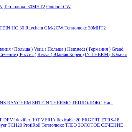
W
Теплолюкс 30МНТ2
Outdoor CW
TEIN HC 30
Raychem GM-2CW
Теплолюкс 30МНТ2
рмания / Польша )
Veria ( Польша )
Hemstedt ( Германия )
Grand
Сечение ( Россия )
Rexva ( Южная Корея )
IN-THERM ( Южная
NS
RAYCHEM
SHTEIN
THERMO
ТЕПЛОЛЮКС
Нац.
T
DEVI deviflex 10T
VERIA flexicable 20
ERGERT ETRS-18
eyer TCH20
ProfiRoll
Теплолюкс ТЛБЭ
ЗОЛОТОЕ СЕЧЕНИЕ