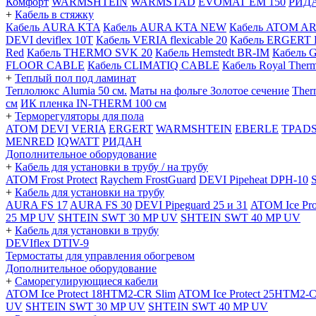
Комфорт
WARMSHTEIN
WARMSTAD
EVOMAT EM 150
РИД
+
Кабель в стяжку
Кабель AURA KTA
Кабель AURA KTA NEW
Кабель ATOM A
DEVI deviflex 10T
Кабель VERIA flexicable 20
Кабель ERGERT 
Red
Кабель THERMO SVK 20
Кабель Hemstedt BR-IM
Кабель 
FLOOR CABLE
Кабель CLIMATIQ CABLE
Кабель Royal Ther
+
Теплый пол под ламинат
Теплолюкс Alumia 50 см.
Маты на фольге Золотое сечение
Ther
см
ИК пленка IN-THERM 100 см
+
Терморегуляторы для пола
ATOM
DEVI
VERIA
ERGERT
WARMSHTEIN
EBERLE
TPAD
MENRED
IQWATT
РИДАН
Дополнительное оборудование
+
Кабель для установки в трубу / на трубу
ATOM Frost Protect
Raychem FrostGuard
DEVI Pipeheat DPH-10
+
Кабель для установки на трубу
AURA FS 17
AURA FS 30
DEVI Pipeguard 25 и 31
ATOM Ice Pr
25 MP UV
SHTEIN SWT 30 MP UV
SHTEIN SWT 40 MP UV
+
Кабель для установки в трубу
DEVIflex DTIV-9
Термостаты для управления обогревом
Дополнительное оборудование
+
Саморегулирующиеся кабели
ATOM Ice Protect 18HTM2-CR Slim
ATOM Ice Protect 25HTM2-C
UV
SHTEIN SWT 30 MP UV
SHTEIN SWT 40 MP UV