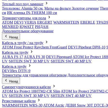
Теплый пол под ламинат
Теплолюкс Alumia 50 см.
Маты на фольге Золотое сечение
Ther
см
ИК пленка IN-THERM 100 см
Терморегуляторы для пола
ATOM
DEVI
VERIA
ERGERT
WARMSHTEIN
EBERLE
TPAD
MENRED
IQWATT
РИДАН
Дополнительное оборудование
Назад
Кабель в трубу / на трубу
ATOM Frost Protect
Raychem FrostGuard
DEVI Pipeheat DPH-10
Кабель на трубу
AURA FS 17
AURA FS 30
DEVI Pipeguard
ATOM Ice Protect 1
UV
SHTEIN SWT 30 MP UV
SHTEIN SWT 40 MP UV
Кабель в трубу
DEVIflex DTIV-9
Термостаты для управления обогревом
Дополнительное оборуд
Назад
Саморегулирующиеся кабели
ATOM Ice Protect 18HTM2-CR Slim
ATOM Ice Protect 25HTM2-C
UV
SHTEIN SWT 30 MP UV
SHTEIN SWT 40 MP UV
Резистивные кабели
WARMSHTEIN WRS-30
ATOM Arctic
ДЕВИ Snow 30T DTCE-3