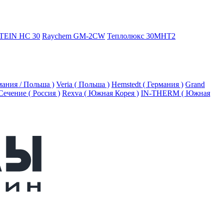
TEIN HC 30
Raychem GM-2CW
Теплолюкс 30МНТ2
рмания / Польша )
Veria ( Польша )
Hemstedt ( Германия )
Grand
Сечение ( Россия )
Rexva ( Южная Корея )
IN-THERM ( Южная