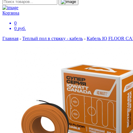
Корзина
0
0
руб.
Главная
-
Теплый пол в стяжку - кабель
-
Кабель IQ FLOOR C