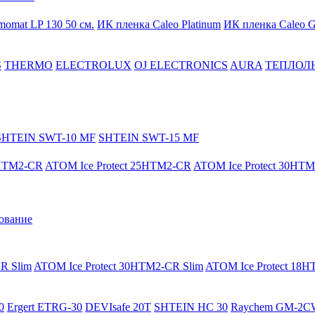
momat LP 130 50 cм.
ИК пленка Caleo Platinum
ИК пленка Caleo G
S
THERMO
ELECTROLUX
OJ ELECTRONICS
AURA
ТЕПЛОЛ
SHTEIN SWT-10 MF
SHTEIN SWT-15 MF
8HTM2-CR
ATOM Ice Protect 25HTM2-CR
ATOM Ice Protect 30HT
ование
R Slim
ATOM Ice Protect 30HTM2-CR Slim
ATOM Ice Protect 18
0
Ergert ETRG-30
DEVIsafe 20T
SHTEIN HC 30
Raychem GM-2C