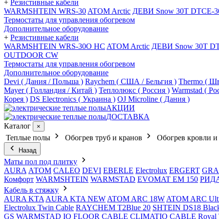
+
Резистивные кабели
WARMSHTEIN WRS-30
ATOM Arctic
ДЕВИ Snow 30T DTCE-3
Термостаты для управления обогревом
Дополнительное оборудование
+
Резистивные кабели
WARMSHTEIN WRS-30O HC
ATOM Arctic
ДЕВИ Snow 30T D
OUTDOOR CW
Термостаты для управления обогревом
Дополнительное оборудование
Devi ( Дания / Польша )
Raychem ( США / Бельгия )
Thermo ( Шв
Mayer ( Голландия / Китай )
Теплолюкс ( Россия )
Warmstad ( Ро
Корея )
DS Electronics ( Украина )
OJ Microline ( Дания )
АКЦИИ
ДОСТАВКА
Каталог
×
Теплые полы
Обогрев труб и кранов
Обогрев кровли и
Назад
Маты пол под плитку
AURA
АТОМ
CALEO
DEVI
EBERLE
Electrolux
ERGERT
GRA
Комфорт
WARMSHTEIN
WARMSTAD
EVOMAT EM 150
РИД
Кабель в стяжку
AURA KTA
AURA KTA NEW
ATOM ARC 18W
ATOM ARC Ult
Electrolux Twin Cable
RAYCHEM T2Blue 20
SHTEIN DS18 Blac
GS
WARMSTAD
IQ FLOOR CABLE
CLIMATIQ CABLE
Royal