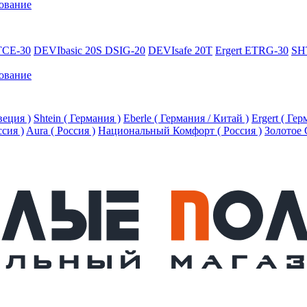
ование
TCE-30
DEVIbasic 20S DSIG-20
DEVIsafe 20T
Ergert ETRG-30
SH
ование
еция )
Shtein ( Германия )
Eberle ( Германия / Китай )
Ergert ( Ге
ссия )
Aura ( Россия )
Национальный Комфорт ( Россия )
Золотое 