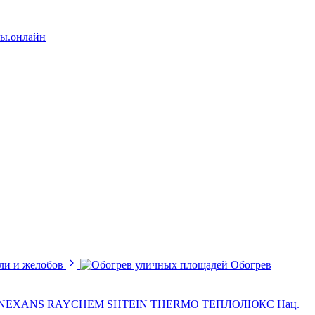
лы.онлайн
ли и желобов
Обогрев
NEXANS
RAYCHEM
SHTEIN
THERMO
ТЕПЛОЛЮКС
Нац.