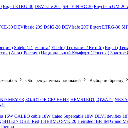
0
Ergert ETRG-30
DEVIsafe 20T
SHTEIN HC 30
Raychem GM-2C
TCE-30
DEVIbasic 20S DSIG-20
DEVIsafe 20T
Ergert ETRG-30
SH
еция )
Shtein ( Германия )
Eberle ( Германия / Китай )
Ergert ( Ге
ссия )
Aura ( Россия )
Национальный Комфорт ( Россия )
Золотое 
 желобов
Обогрев уличных площадей
Выбор по бренду
ND MEYER
ЗОЛОТОЕ СЕЧЕНИЕ
HEMSTEDT
IQWATT
NEXA
АН
ra 16W
CALEO cable 18W
Caleo Supercable 18W
DEVI deviflex 18
k
SHTEIN DS18 Red
THERMO SVK 20
Hemstedt BR-IM
Grand M
 Thermo