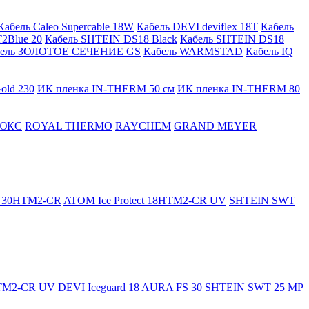
Кабель Caleo Supercable 18W
Кабель DEVI deviflex 18T
Кабель
2Blue 20
Кабель SHTEIN DS18 Black
Кабель SHTEIN DS18
бель ЗОЛОТОЕ СЕЧЕНИЕ GS
Кабель WARMSTAD
Кабель IQ
old 230
ИК пленка IN-THERM 50 см
ИК пленка IN-THERM 80
ЮКС
ROYAL THERMO
RAYCHEM
GRAND MEYER
ct 30HTM2-CR
ATOM Ice Protect 18HTM2-CR UV
SHTEIN SWT
HTM2-CR UV
DEVI Iceguard 18
AURA FS 30
SHTEIN SWT 25 MP