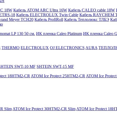
АН
RC 18W
Кабель ATOM ARC Ultra 16W
Кабель CALEO cable 18W
ETRS-18
Кабель ELECTROLUX Twin Cable
Кабель RAYCHEM T
Grand Meyer TCH20
Кабель ProfiRoll
Кабель Теплолюкс ТЛБЭ
Ка
mo
momat LP 130 50 cм.
ИК пленка Caleo Platinum
ИК пленка Caleo G
S
THERMO
ELECTROLUX
OJ ELECTRONICS
AURA
ТЕПЛОЛ
SHTEIN SWT-10 MF
SHTEIN SWT-15 MF
otect 18HTM2-CR
ATOM Ice Protect 25HTM2-CR
ATOM Ice Prote
R Slim
ATOM Ice Protect 30HTM2-CR Slim
ATOM Ice Protect 18