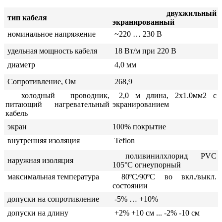
двухжильный
тип кабеля
экранированный
номинальное напряжение
~220 … 230 В
удельная мощность кабеля
18 Вт/м при 220 В
диаметр
4,0 мм
Сопротивление, Ом
268,9
холодный проводник,
2,0 м длина, 2x1.0мм2 с
питающий нагревательный
экранированием
кабель
экран
100% покрытие
внутренняя изоляция
Teflon
поливинилхлорид PVC
наружная изоляция
105°C огнеупорный
максимальная температура
80ºС/90ºС во вкл./выкл.
состоянии
допуски на сопротивление
-5% … +10%
допуски на длину
+2% +10 см ... -2% -10 см