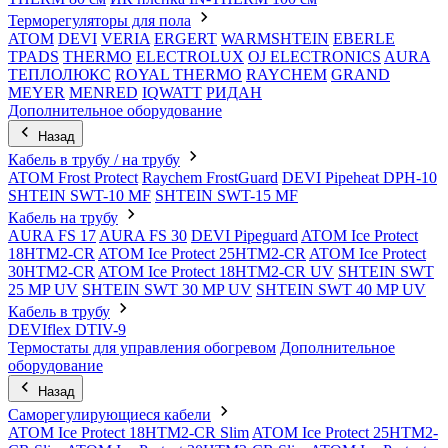
Терморегуляторы для пола
ATOM
DEVI
VERIA
ERGERT
WARMSHTEIN
EBERLE
TPADS
THERMO
ELECTROLUX
OJ ELECTRONICS
AURA
ТЕПЛОЛЮКС
ROYAL THERMO
RAYCHEM
GRAND
MEYER
MENRED
IQWATT
РИДАН
Дополнительное оборудование
Назад
Кабель в трубу / на трубу
ATOM Frost Protect
Raychem FrostGuard
DEVI Pipeheat DPH-10
SHTEIN SWT-10 MF
SHTEIN SWT-15 MF
Кабель на трубу
AURA FS 17
AURA FS 30
DEVI Pipeguard
ATOM Ice Protect
18HTM2-CR
ATOM Ice Protect 25HTM2-CR
ATOM Ice Protect
30HTM2-CR
ATOM Ice Protect 18HTM2-CR UV
SHTEIN SWT
25 MP UV
SHTEIN SWT 30 MP UV
SHTEIN SWT 40 MP UV
Кабель в трубу
DEVIflex DTIV-9
Термостаты для управления обогревом
Дополнительное
оборудование
Назад
Саморегулирующиеся кабели
ATOM Ice Protect 18HTM2-CR Slim
ATOM Ice Protect 25HTM2-