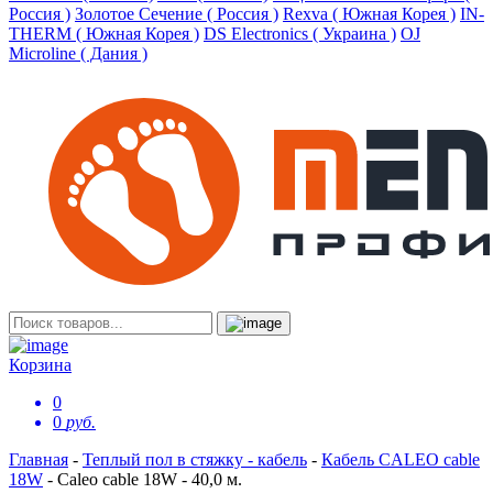
Россия )
Золотое Сечение ( Россия )
Rexva ( Южная Корея )
IN-
THERM ( Южная Корея )
DS Electronics ( Украина )
OJ
Microline ( Дания )
Корзина
0
0
руб.
Главная
-
Теплый пол в стяжку - кабель
-
Кабель CALEO cable
18W
-
Caleo cable 18W - 40,0 м.