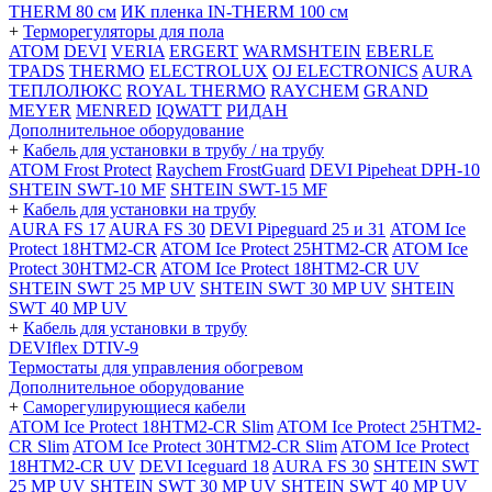
THERM 80 см
ИК пленка IN-THERM 100 см
+
Терморегуляторы для пола
ATOM
DEVI
VERIA
ERGERT
WARMSHTEIN
EBERLE
TPADS
THERMO
ELECTROLUX
OJ ELECTRONICS
AURA
ТЕПЛОЛЮКС
ROYAL THERMO
RAYCHEM
GRAND
MEYER
MENRED
IQWATT
РИДАН
Дополнительное оборудование
+
Кабель для установки в трубу / на трубу
ATOM Frost Protect
Raychem FrostGuard
DEVI Pipeheat DPH-10
SHTEIN SWT-10 MF
SHTEIN SWT-15 MF
+
Кабель для установки на трубу
AURA FS 17
AURA FS 30
DEVI Pipeguard 25 и 31
ATOM Ice
Protect 18HTM2-CR
ATOM Ice Protect 25HTM2-CR
ATOM Ice
Protect 30HTM2-CR
ATOM Ice Protect 18HTM2-CR UV
SHTEIN SWT 25 MP UV
SHTEIN SWT 30 MP UV
SHTEIN
SWT 40 MP UV
+
Кабель для установки в трубу
DEVIflex DTIV-9
Термостаты для управления обогревом
Дополнительное оборудование
+
Саморегулирующиеся кабели
ATOM Ice Protect 18HTM2-CR Slim
ATOM Ice Protect 25HTM2-
CR Slim
ATOM Ice Protect 30HTM2-CR Slim
ATOM Ice Protect
18HTM2-CR UV
DEVI Iceguard 18
AURA FS 30
SHTEIN SWT
25 MP UV
SHTEIN SWT 30 MP UV
SHTEIN SWT 40 MP UV