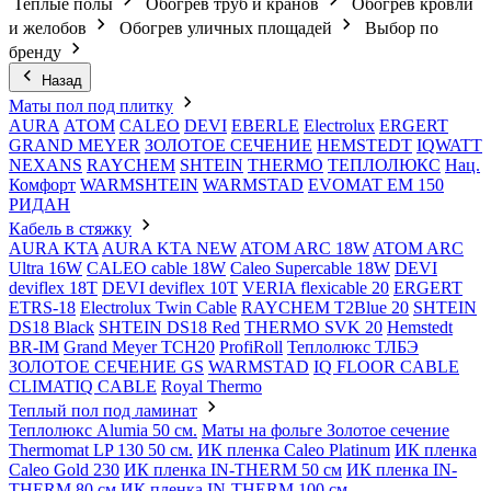
Теплые полы
Обогрев труб и кранов
Обогрев кровли
и желобов
Обогрев уличных площадей
Выбор по
бренду
Назад
Маты пол под плитку
AURA
АТОМ
CALEO
DEVI
EBERLE
Electrolux
ERGERT
GRAND MEYER
ЗОЛОТОЕ СЕЧЕНИЕ
HEMSTEDT
IQWATT
NEXANS
RAYCHEM
SHTEIN
THERMO
ТЕПЛОЛЮКС
Нац.
Комфорт
WARMSHTEIN
WARMSTAD
EVOMAT EM 150
РИДАН
Кабель в стяжку
AURA KTA
AURA KTA NEW
ATOM ARC 18W
ATOM ARC
Ultra 16W
CALEO cable 18W
Caleo Supercable 18W
DEVI
deviflex 18T
DEVI deviflex 10T
VERIA flexicable 20
ERGERT
ETRS-18
Electrolux Twin Cable
RAYCHEM T2Blue 20
SHTEIN
DS18 Black
SHTEIN DS18 Red
THERMO SVK 20
Hemstedt
BR-IM
Grand Meyer TCH20
ProfiRoll
Теплолюкс ТЛБЭ
ЗОЛОТОЕ СЕЧЕНИЕ GS
WARMSTAD
IQ FLOOR CABLE
CLIMATIQ CABLE
Royal Thermo
Теплый пол под ламинат
Теплолюкс Alumia 50 см.
Маты на фольге Золотое сечение
Thermomat LP 130 50 cм.
ИК пленка Caleo Platinum
ИК пленка
Caleo Gold 230
ИК пленка IN-THERM 50 см
ИК пленка IN-
THERM 80 см
ИК пленка IN-THERM 100 см