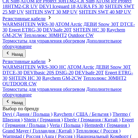
CR Slim
ATOM Ice Protect 30HTM2-CR Slim
ATOM Ice Protect
18HTM2-CR UV
DEVI Iceguard 18
AURA FS 30
SHTEIN SWT
25 MP UV
SHTEIN SWT 30 MP UV
SHTEIN SWT 40 MP UV
Резистивные кабели
WARMSHTEIN WRS-30
ATOM Arctic
ДЕВИ Snow 30T DTCE-
30
Ergert ETRG-30
DEVIsafe 20T
SHTEIN HC 30
Raychem
GM-2CW
Теплолюкс 30МНТ2
Outdoor CW
Термостаты для управления обогревом
Дополнительное
оборудование
Назад
Резистивные кабели
WARMSHTEIN WRS-30O HC
ATOM Arctic
ДЕВИ Snow 30T
DTCE-30
DEVIbasic 20S DSIG-20
DEVIsafe 20T
Ergert ETRG-
30
SHTEIN HC 30
Raychem GM-2CW
Теплолюкс 30МНТ2
OUTDOOR CW
Термостаты для управления обогревом
Дополнительное
оборудование
Назад
Выбор по бренду
Devi ( Дания / Польша )
Raychem ( США / Бельгия )
Thermo (
Швеция )
Shtein ( Германия )
Eberle ( Германия / Китай )
Ergert
( Германия / Польша )
Veria ( Польша )
Hemstedt ( Германия )
Grand Mayer ( Голландия / Китай )
Теплолюкс ( Россия )
Warmstad ( Россия )
Aura ( Россия )
Национальный Комфорт (