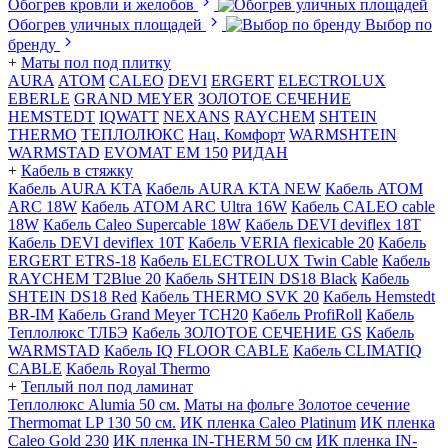
Обогрев кровли и желобов
Обогрев уличных площадей
Выбор по
бренду
+
Маты пол под плитку
AURA
АТОМ
CALEO
DEVI
ERGERT
ELECTROLUX
EBERLE
GRAND MEYER
ЗОЛОТОЕ СЕЧЕНИЕ
HEMSTEDT
IQWATT
NEXANS
RAYCHEM
SHTEIN
THERMO
ТЕПЛОЛЮКС
Нац. Комфорт
WARMSHTEIN
WARMSTAD
EVOMAT EM 150
РИДАН
+
Кабель в стяжку
Кабель AURA KTA
Кабель AURA KTA NEW
Кабель ATOM
ARC 18W
Кабель ATOM ARC Ultra 16W
Кабель CALEO cable
18W
Кабель Caleo Supercable 18W
Кабель DEVI deviflex 18T
Кабель DEVI deviflex 10T
Кабель VERIA flexicable 20
Кабель
ERGERT ETRS-18
Кабель ELECTROLUX Twin Cable
Кабель
RAYCHEM T2Blue 20
Кабель SHTEIN DS18 Black
Кабель
SHTEIN DS18 Red
Кабель THERMO SVK 20
Кабель Hemstedt
BR-IM
Кабель Grand Meyer TCH20
Кабель ProfiRoll
Кабель
Теплолюкс ТЛБЭ
Кабель ЗОЛОТОЕ СЕЧЕНИЕ GS
Кабель
WARMSTAD
Кабель IQ FLOOR CABLE
Кабель CLIMATIQ
CABLE
Кабель Royal Thermo
+
Теплый пол под ламинат
Теплолюкс Alumia 50 см.
Маты на фольге Золотое сечение
Thermomat LP 130 50 cм.
ИК пленка Caleo Platinum
ИК пленка
Caleo Gold 230
ИК пленка IN-THERM 50 см
ИК пленка IN-