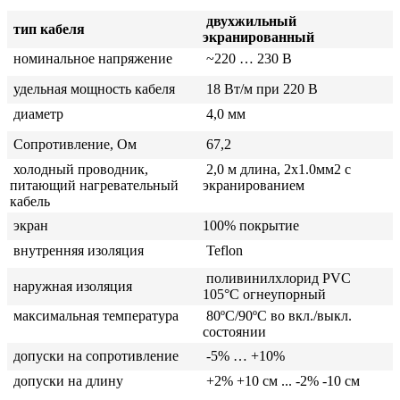
двухжильный
тип кабеля
экранированный
номинальное напряжение
~220 … 230 В
удельная мощность кабеля
18 Вт/м при 220 В
диаметр
4,0 мм
Сопротивление, Ом
67,2
холодный проводник,
2,0 м длина, 2x1.0мм2 с
питающий нагревательный
экранированием
кабель
экран
100% покрытие
внутренняя изоляция
Teflon
поливинилхлорид PVC
наружная изоляция
105°C огнеупорный
максимальная температура
80ºС/90ºС во вкл./выкл.
состоянии
допуски на сопротивление
-5% … +10%
допуски на длину
+2% +10 см ... -2% -10 см