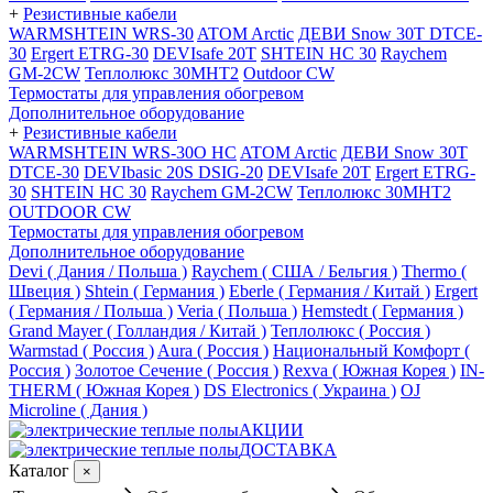
+
Резистивные кабели
WARMSHTEIN WRS-30
ATOM Arctic
ДЕВИ Snow 30T DTCE-
30
Ergert ETRG-30
DEVIsafe 20T
SHTEIN HC 30
Raychem
GM-2CW
Теплолюкс 30МНТ2
Outdoor CW
Термостаты для управления обогревом
Дополнительное оборудование
+
Резистивные кабели
WARMSHTEIN WRS-30O HC
ATOM Arctic
ДЕВИ Snow 30T
DTCE-30
DEVIbasic 20S DSIG-20
DEVIsafe 20T
Ergert ETRG-
30
SHTEIN HC 30
Raychem GM-2CW
Теплолюкс 30МНТ2
OUTDOOR CW
Термостаты для управления обогревом
Дополнительное оборудование
Devi ( Дания / Польша )
Raychem ( США / Бельгия )
Thermo (
Швеция )
Shtein ( Германия )
Eberle ( Германия / Китай )
Ergert
( Германия / Польша )
Veria ( Польша )
Hemstedt ( Германия )
Grand Mayer ( Голландия / Китай )
Теплолюкс ( Россия )
Warmstad ( Россия )
Aura ( Россия )
Национальный Комфорт (
Россия )
Золотое Сечение ( Россия )
Rexva ( Южная Корея )
IN-
THERM ( Южная Корея )
DS Electronics ( Украина )
OJ
Microline ( Дания )
АКЦИИ
ДОСТАВКА
Каталог
×