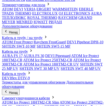
Терморегуляторы для пола
ATOM
DEVI
VERIA
ERGERT
WARMSHTEIN
EBERLE
TPADS
THERMO
ELECTROLUX
OJ ELECTRONICS
AURA
ТЕПЛОЛЮКС
ROYAL THERMO
RAYCHEM
GRAND
MEYER
MENRED
IQWATT
РИДАН
Дополнительное оборудование
Назад
Кабель в трубу / на трубу
ATOM Frost Protect
Raychem FrostGuard
DEVI Pipeheat DPH-10
SHTEIN SWT-10 MF
SHTEIN SWT-15 MF
Кабель на трубу
AURA FS 17
AURA FS 30
DEVI Pipeguard
ATOM Ice Protect
18HTM2-CR
ATOM Ice Protect 25HTM2-CR
ATOM Ice Protect
30HTM2-CR
ATOM Ice Protect 18HTM2-CR UV
SHTEIN SWT
25 MP UV
SHTEIN SWT 30 MP UV
SHTEIN SWT 40 MP UV
Кабель в трубу
DEVIflex DTIV-9
Термостаты для управления обогревом
Дополнительное
оборудование
Назад
Саморегулирующиеся кабели
ATOM Ice Protect 18HTM2-CR Slim
ATOM Ice Protect 25HTM2-