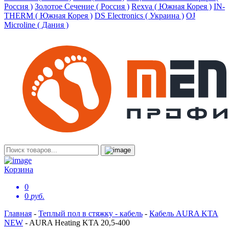
Россия )
Золотое Сечение ( Россия )
Rexva ( Южная Корея )
IN-
THERM ( Южная Корея )
DS Electronics ( Украина )
OJ
Microline ( Дания )
Корзина
0
0
руб.
Главная
-
Теплый пол в стяжку - кабель
-
Кабель AURA KTA
NEW
-
AURA Heating KTA 20,5-400