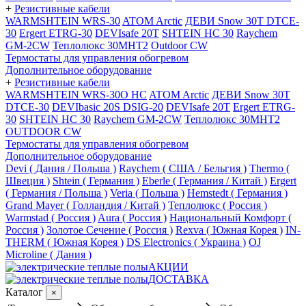
+
Резистивные кабели
WARMSHTEIN WRS-30
ATOM Arctic
ДЕВИ Snow 30T DTCE-
30
Ergert ETRG-30
DEVIsafe 20T
SHTEIN HC 30
Raychem
GM-2CW
Теплолюкс 30МНТ2
Outdoor CW
Термостаты для управления обогревом
Дополнительное оборудование
+
Резистивные кабели
WARMSHTEIN WRS-30O HC
ATOM Arctic
ДЕВИ Snow 30T
DTCE-30
DEVIbasic 20S DSIG-20
DEVIsafe 20T
Ergert ETRG-
30
SHTEIN HC 30
Raychem GM-2CW
Теплолюкс 30МНТ2
OUTDOOR CW
Термостаты для управления обогревом
Дополнительное оборудование
Devi ( Дания / Польша )
Raychem ( США / Бельгия )
Thermo (
Швеция )
Shtein ( Германия )
Eberle ( Германия / Китай )
Ergert
( Германия / Польша )
Veria ( Польша )
Hemstedt ( Германия )
Grand Mayer ( Голландия / Китай )
Теплолюкс ( Россия )
Warmstad ( Россия )
Aura ( Россия )
Национальный Комфорт (
Россия )
Золотое Сечение ( Россия )
Rexva ( Южная Корея )
IN-
THERM ( Южная Корея )
DS Electronics ( Украина )
OJ
Microline ( Дания )
АКЦИИ
ДОСТАВКА
Каталог
×