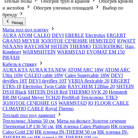
Теплые полы
Обогрев труб и кранов
Обогрев кровли
и желобов
Обогрев уличных площадей
Выбор по
бренду
Назад
Маты пол под плитку
AURA
АТОМ
CALEO
DEVI
EBERLE
Electrolux
ERGERT
GRAND MEYER
ЗОЛОТОЕ СЕЧЕНИЕ
HEMSTEDT
IQWATT
NEXANS
RAYCHEM
SHTEIN
THERMO
ТЕПЛОЛЮКС
Нац.
Комфорт
WARMSHTEIN
WARMSTAD
EVOMAT EM 150
РИДАН
Кабель в стяжку
AURA KTA
AURA KTA NEW
ATOM ARC 18W
ATOM ARC
Ultra 16W
CALEO cable 18W
Caleo Supercable 18W
DEVI
deviflex 18T
DEVI deviflex 10T
VERIA flexicable 20
ERGERT
ETRS-18
Electrolux Twin Cable
RAYCHEM T2Blue 20
SHTEIN
DS18 Black
SHTEIN DS18 Red
THERMO SVK 20
Hemstedt
BR-IM
Grand Meyer TCH20
ProfiRoll
Теплолюкс ТЛБЭ
ЗОЛОТОЕ СЕЧЕНИЕ GS
WARMSTAD
IQ FLOOR CABLE
CLIMATIQ CABLE
Royal Thermo
Теплый пол под ламинат
Теплолюкс Alumia 50 см.
Маты на фольге Золотое сечение
Thermomat LP 130 50 cм.
ИК пленка Caleo Platinum
ИК пленка
Caleo Gold 230
ИК пленка IN-THERM 50 см
ИК пленка IN-
THERM 80 см
ИК пленка IN-THERM 100 см