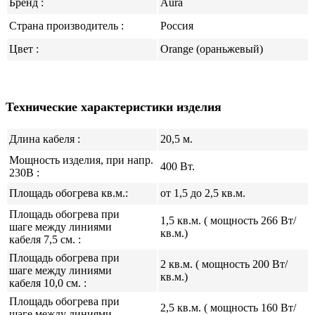
Бренд :
Aura
Страна производитель :
Россия
Цвет :
Оrange (ораньжевый)
Технические характеристики изделия
Длина кабеля :
20,5 м.
Мощность изделия, при напр.
400 Вт.
230В :
Площадь обогрева кв.м.:
от 1
,5
до 2
,5
кв.м.
Площадь обогрева при
1,5
кв.м.
( мощность 266 Вт/
шаге между линиями
кв.м.
)
кабеля 7,5 см. :
Площадь обогрева при
2
кв.м.
( мощность 200 Вт/
шаге между линиями
кв.м.
)
кабеля 10,0 см. :
Площадь обогрева при
2,5
кв.м.
( мощность 160 Вт/
шаге между линиями