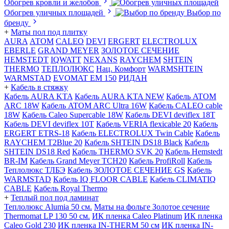
Обогрев кровли и желобов
Обогрев уличных площадей
Выбор по
бренду
+
Маты пол под плитку
AURA
АТОМ
CALEO
DEVI
ERGERT
ELECTROLUX
EBERLE
GRAND MEYER
ЗОЛОТОЕ СЕЧЕНИЕ
HEMSTEDT
IQWATT
NEXANS
RAYCHEM
SHTEIN
THERMO
ТЕПЛОЛЮКС
Нац. Комфорт
WARMSHTEIN
WARMSTAD
EVOMAT EM 150
РИДАН
+
Кабель в стяжку
Кабель AURA KTA
Кабель AURA KTA NEW
Кабель ATOM
ARC 18W
Кабель ATOM ARC Ultra 16W
Кабель CALEO cable
18W
Кабель Caleo Supercable 18W
Кабель DEVI deviflex 18T
Кабель DEVI deviflex 10T
Кабель VERIA flexicable 20
Кабель
ERGERT ETRS-18
Кабель ELECTROLUX Twin Cable
Кабель
RAYCHEM T2Blue 20
Кабель SHTEIN DS18 Black
Кабель
SHTEIN DS18 Red
Кабель THERMO SVK 20
Кабель Hemstedt
BR-IM
Кабель Grand Meyer TCH20
Кабель ProfiRoll
Кабель
Теплолюкс ТЛБЭ
Кабель ЗОЛОТОЕ СЕЧЕНИЕ GS
Кабель
WARMSTAD
Кабель IQ FLOOR CABLE
Кабель CLIMATIQ
CABLE
Кабель Royal Thermo
+
Теплый пол под ламинат
Теплолюкс Alumia 50 см.
Маты на фольге Золотое сечение
Thermomat LP 130 50 cм.
ИК пленка Caleo Platinum
ИК пленка
Caleo Gold 230
ИК пленка IN-THERM 50 см
ИК пленка IN-