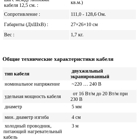
кв.м.
)
кабеля 12,5 см. :
Сопротивление :
111,0 - 128,6
Ом.
Габариты (ДхШхВ) :
27×26×10 см
Вес :
1,7 кг.
Общие технические характеристики кабеля
двухжильный
тип кабеля
экранированный
номинальное напряжение
~220 … 240 В
от
16 Вт/м до 20 Вт/м при
удельная мощность кабеля
230 В
диаметр
5 мм
мин. диаметр изгиба
4 см
холодный проводник,
3 м
питающий нагревательный
кабель