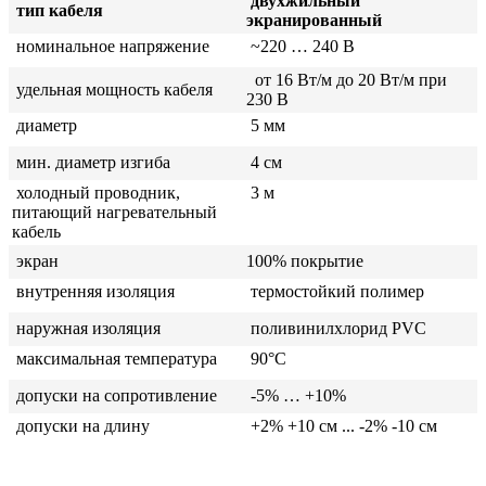
двухжильный
тип кабеля
экранированный
номинальное напряжение
~220 … 240 В
от
16 Вт/м до 20 Вт/м при
удельная мощность кабеля
230 В
диаметр
5 мм
мин. диаметр изгиба
4 см
холодный проводник,
3 м
питающий нагревательный
кабель
экран
100% покрытие
внутренняя изоляция
термостойкий полимер
наружная изоляция
поливинилхлорид PVC
максимальная температура
90°C
допуски на сопротивление
-5% … +10%
допуски на длину
+2% +10 см ... -2% -10 см