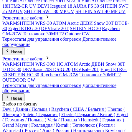
CR Slim
ATOM Ice Protect 30HTM2-CR Slim
ATOM Ice Protect
18HTM2-CR UV
DEVI Iceguard 18
AURA FS 30
SHTEIN SWT
25 MP UV
SHTEIN SWT 30 MP UV
SHTEIN SWT 40 MP UV
Резистивные кабели
WARMSHTEIN WRS-30
ATOM Arctic
ДЕВИ Snow 30T DTCE-
30
Ergert ETRG-30
DEVIsafe 20T
SHTEIN HC 30
Raychem
GM-2CW
Теплолюкс 30МНТ2
Outdoor CW
Термостаты для управления обогревом
Дополнительное
оборудование
Назад
Резистивные кабели
WARMSHTEIN WRS-30O HC
ATOM Arctic
ДЕВИ Snow 30T
DTCE-30
DEVIbasic 20S DSIG-20
DEVIsafe 20T
Ergert ETRG-
30
SHTEIN HC 30
Raychem GM-2CW
Теплолюкс 30МНТ2
OUTDOOR CW
Термостаты для управления обогревом
Дополнительное
оборудование
Назад
Выбор по бренду
Devi ( Дания / Польша )
Raychem ( США / Бельгия )
Thermo (
Швеция )
Shtein ( Германия )
Eberle ( Германия / Китай )
Ergert
( Германия / Польша )
Veria ( Польша )
Hemstedt ( Германия )
Grand Mayer ( Голландия / Китай )
Теплолюкс ( Россия )
Warmstad ( Россия )
Aura ( Россия )
Национальный Комфорт (