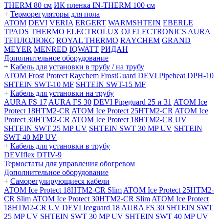
THERM 80 см
ИК пленка IN-THERM 100 см
+
Терморегуляторы для пола
ATOM
DEVI
VERIA
ERGERT
WARMSHTEIN
EBERLE
TPADS
THERMO
ELECTROLUX
OJ ELECTRONICS
AURA
ТЕПЛОЛЮКС
ROYAL THERMO
RAYCHEM
GRAND
MEYER
MENRED
IQWATT
РИДАН
Дополнительное оборудование
+
Кабель для установки в трубу / на трубу
ATOM Frost Protect
Raychem FrostGuard
DEVI Pipeheat DPH-10
SHTEIN SWT-10 MF
SHTEIN SWT-15 MF
+
Кабель для установки на трубу
AURA FS 17
AURA FS 30
DEVI Pipeguard 25 и 31
ATOM Ice
Protect 18HTM2-CR
ATOM Ice Protect 25HTM2-CR
ATOM Ice
Protect 30HTM2-CR
ATOM Ice Protect 18HTM2-CR UV
SHTEIN SWT 25 MP UV
SHTEIN SWT 30 MP UV
SHTEIN
SWT 40 MP UV
+
Кабель для установки в трубу
DEVIflex DTIV-9
Термостаты для управления обогревом
Дополнительное оборудование
+
Саморегулирующиеся кабели
ATOM Ice Protect 18HTM2-CR Slim
ATOM Ice Protect 25HTM2-
CR Slim
ATOM Ice Protect 30HTM2-CR Slim
ATOM Ice Protect
18HTM2-CR UV
DEVI Iceguard 18
AURA FS 30
SHTEIN SWT
25 MP UV
SHTEIN SWT 30 MP UV
SHTEIN SWT 40 MP UV