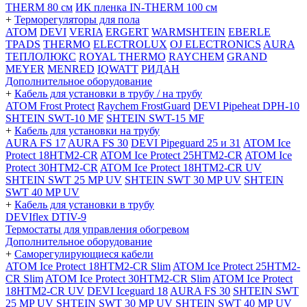
THERM 80 см
ИК пленка IN-THERM 100 см
+
Терморегуляторы для пола
ATOM
DEVI
VERIA
ERGERT
WARMSHTEIN
EBERLE
TPADS
THERMO
ELECTROLUX
OJ ELECTRONICS
AURA
ТЕПЛОЛЮКС
ROYAL THERMO
RAYCHEM
GRAND
MEYER
MENRED
IQWATT
РИДАН
Дополнительное оборудование
+
Кабель для установки в трубу / на трубу
ATOM Frost Protect
Raychem FrostGuard
DEVI Pipeheat DPH-10
SHTEIN SWT-10 MF
SHTEIN SWT-15 MF
+
Кабель для установки на трубу
AURA FS 17
AURA FS 30
DEVI Pipeguard 25 и 31
ATOM Ice
Protect 18HTM2-CR
ATOM Ice Protect 25HTM2-CR
ATOM Ice
Protect 30HTM2-CR
ATOM Ice Protect 18HTM2-CR UV
SHTEIN SWT 25 MP UV
SHTEIN SWT 30 MP UV
SHTEIN
SWT 40 MP UV
+
Кабель для установки в трубу
DEVIflex DTIV-9
Термостаты для управления обогревом
Дополнительное оборудование
+
Саморегулирующиеся кабели
ATOM Ice Protect 18HTM2-CR Slim
ATOM Ice Protect 25HTM2-
CR Slim
ATOM Ice Protect 30HTM2-CR Slim
ATOM Ice Protect
18HTM2-CR UV
DEVI Iceguard 18
AURA FS 30
SHTEIN SWT
25 MP UV
SHTEIN SWT 30 MP UV
SHTEIN SWT 40 MP UV