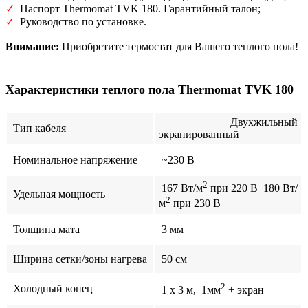
✓
Паспорт Thermomat TVK 180. Гарантийный талон;
✓
Руководство по установке.
Внимание:
Приобретите термостат для Вашего теплого пола!
Характеристики теплого пола Thermomat TVK 180
Двухжильный
Тип кабеля
экранированный
Номинальное напряжение
~230 В
2
167 Вт/м
при 220 В 180 Вт/
Удельная мощность
2
м
при 230 В
Толщина мата
3 мм
Ширина сетки/зоны нагрева
50 см
2
Холодный конец
1 x 3 м, 1мм
+ экран