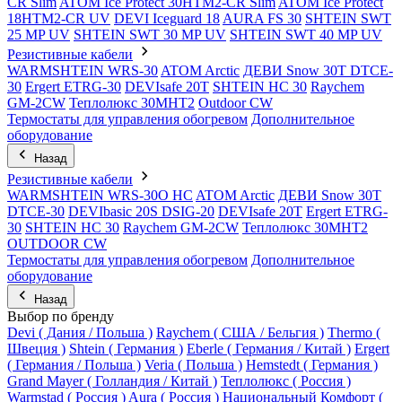
CR Slim
ATOM Ice Protect 30HTM2-CR Slim
ATOM Ice Protect
18HTM2-CR UV
DEVI Iceguard 18
AURA FS 30
SHTEIN SWT
25 MP UV
SHTEIN SWT 30 MP UV
SHTEIN SWT 40 MP UV
Резистивные кабели
WARMSHTEIN WRS-30
ATOM Arctic
ДЕВИ Snow 30T DTCE-
30
Ergert ETRG-30
DEVIsafe 20T
SHTEIN HC 30
Raychem
GM-2CW
Теплолюкс 30МНТ2
Outdoor CW
Термостаты для управления обогревом
Дополнительное
оборудование
Назад
Резистивные кабели
WARMSHTEIN WRS-30O HC
ATOM Arctic
ДЕВИ Snow 30T
DTCE-30
DEVIbasic 20S DSIG-20
DEVIsafe 20T
Ergert ETRG-
30
SHTEIN HC 30
Raychem GM-2CW
Теплолюкс 30МНТ2
OUTDOOR CW
Термостаты для управления обогревом
Дополнительное
оборудование
Назад
Выбор по бренду
Devi ( Дания / Польша )
Raychem ( США / Бельгия )
Thermo (
Швеция )
Shtein ( Германия )
Eberle ( Германия / Китай )
Ergert
( Германия / Польша )
Veria ( Польша )
Hemstedt ( Германия )
Grand Mayer ( Голландия / Китай )
Теплолюкс ( Россия )
Warmstad ( Россия )
Aura ( Россия )
Национальный Комфорт (