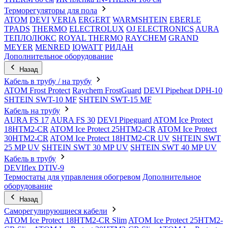
Терморегуляторы для пола
ATOM
DEVI
VERIA
ERGERT
WARMSHTEIN
EBERLE
TPADS
THERMO
ELECTROLUX
OJ ELECTRONICS
AURA
ТЕПЛОЛЮКС
ROYAL THERMO
RAYCHEM
GRAND
MEYER
MENRED
IQWATT
РИДАН
Дополнительное оборудование
Назад
Кабель в трубу / на трубу
ATOM Frost Protect
Raychem FrostGuard
DEVI Pipeheat DPH-10
SHTEIN SWT-10 MF
SHTEIN SWT-15 MF
Кабель на трубу
AURA FS 17
AURA FS 30
DEVI Pipeguard
ATOM Ice Protect
18HTM2-CR
ATOM Ice Protect 25HTM2-CR
ATOM Ice Protect
30HTM2-CR
ATOM Ice Protect 18HTM2-CR UV
SHTEIN SWT
25 MP UV
SHTEIN SWT 30 MP UV
SHTEIN SWT 40 MP UV
Кабель в трубу
DEVIflex DTIV-9
Термостаты для управления обогревом
Дополнительное
оборудование
Назад
Саморегулирующиеся кабели
ATOM Ice Protect 18HTM2-CR Slim
ATOM Ice Protect 25HTM2-