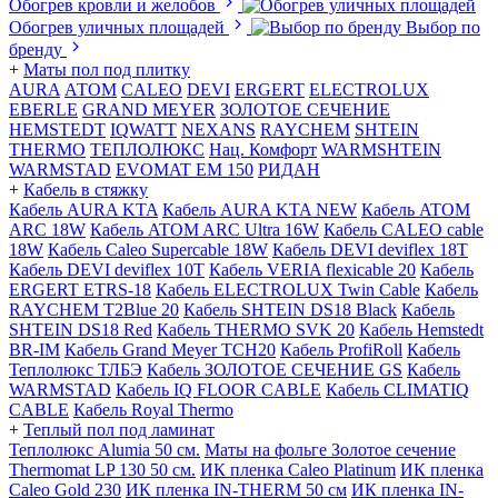
Обогрев кровли и желобов
Обогрев уличных площадей
Выбор по
бренду
+
Маты пол под плитку
AURA
АТОМ
CALEO
DEVI
ERGERT
ELECTROLUX
EBERLE
GRAND MEYER
ЗОЛОТОЕ СЕЧЕНИЕ
HEMSTEDT
IQWATT
NEXANS
RAYCHEM
SHTEIN
THERMO
ТЕПЛОЛЮКС
Нац. Комфорт
WARMSHTEIN
WARMSTAD
EVOMAT EM 150
РИДАН
+
Кабель в стяжку
Кабель AURA KTA
Кабель AURA KTA NEW
Кабель ATOM
ARC 18W
Кабель ATOM ARC Ultra 16W
Кабель CALEO cable
18W
Кабель Caleo Supercable 18W
Кабель DEVI deviflex 18T
Кабель DEVI deviflex 10T
Кабель VERIA flexicable 20
Кабель
ERGERT ETRS-18
Кабель ELECTROLUX Twin Cable
Кабель
RAYCHEM T2Blue 20
Кабель SHTEIN DS18 Black
Кабель
SHTEIN DS18 Red
Кабель THERMO SVK 20
Кабель Hemstedt
BR-IM
Кабель Grand Meyer TCH20
Кабель ProfiRoll
Кабель
Теплолюкс ТЛБЭ
Кабель ЗОЛОТОЕ СЕЧЕНИЕ GS
Кабель
WARMSTAD
Кабель IQ FLOOR CABLE
Кабель CLIMATIQ
CABLE
Кабель Royal Thermo
+
Теплый пол под ламинат
Теплолюкс Alumia 50 см.
Маты на фольге Золотое сечение
Thermomat LP 130 50 cм.
ИК пленка Caleo Platinum
ИК пленка
Caleo Gold 230
ИК пленка IN-THERM 50 см
ИК пленка IN-