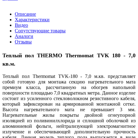
Описание
Характеристики
Видео
Сопутствующие товары
Аналоги
Отзывы
Теплый пол
THERMO
Thermomat
TVK
180 - 7,0
кв.м.
Теплый пол Thermomat TVK-180 - 7,0 м.кв. представляет
собой готовую для монтажа секцию нагревательного мата
премиум класса, рассчитанную на обогрев напольной
поверхности площадью 7,0 квадратных метра. Данное изделие
состоит из усиленного стекловолокном резистивного кабеля,
который зафиксирован на армированной монтажной сетке.
Высота нагревательного мата не превышает 3 мм.
Нагревательные жилы покрыты двойной огнеупорной
изоляцией из поливинилхлорида и сплошной оболочкой из
алюминиевой фольги, нейтрализующей электромагнитное
излучение и обеспечивающей дополнительную прочность
кабеля. Данная модель теплого пола выпускается в виде