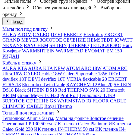
Теплые полы
Обогрев труб и кранов
Обогрев кровли
и желобов
Обогрев уличных площадей
Выбор по
бренду
Назад
Маты пол под плитку
AURA
АТОМ
CALEO
DEVI
EBERLE
Electrolux
ERGERT
GRAND MEYER
ЗОЛОТОЕ СЕЧЕНИЕ
HEMSTEDT
IQWATT
NEXANS
RAYCHEM
SHTEIN
THERMO
ТЕПЛОЛЮКС
Нац.
Комфорт
WARMSHTEIN
WARMSTAD
EVOMAT EM 150
РИДАН
Кабель в стяжку
AURA KTA
AURA KTA NEW
ATOM ARC 18W
ATOM ARC
Ultra 16W
CALEO cable 18W
Caleo Supercable 18W
DEVI
deviflex 18T
DEVI deviflex 10T
VERIA flexicable 20
ERGERT
ETRS-18
Electrolux Twin Cable
RAYCHEM T2Blue 20
SHTEIN
DS18 Black
SHTEIN DS18 Red
THERMO SVK 20
Hemstedt
BR-IM
Grand Meyer TCH20
ProfiRoll
Теплолюкс ТЛБЭ
ЗОЛОТОЕ СЕЧЕНИЕ GS
WARMSTAD
IQ FLOOR CABLE
CLIMATIQ CABLE
Royal Thermo
Теплый пол под ламинат
Теплолюкс Alumia 50 см.
Маты на фольге Золотое сечение
Thermomat LP 130 50 cм.
ИК пленка Caleo Platinum
ИК пленка
Caleo Gold 230
ИК пленка IN-THERM 50 см
ИК пленка IN-
THERM 80 см
ИК пленка IN-THERM 100 см