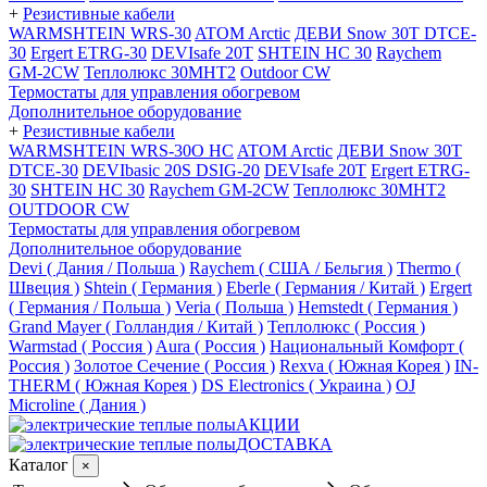
+
Резистивные кабели
WARMSHTEIN WRS-30
ATOM Arctic
ДЕВИ Snow 30T DTCE-
30
Ergert ETRG-30
DEVIsafe 20T
SHTEIN HC 30
Raychem
GM-2CW
Теплолюкс 30МНТ2
Outdoor CW
Термостаты для управления обогревом
Дополнительное оборудование
+
Резистивные кабели
WARMSHTEIN WRS-30O HC
ATOM Arctic
ДЕВИ Snow 30T
DTCE-30
DEVIbasic 20S DSIG-20
DEVIsafe 20T
Ergert ETRG-
30
SHTEIN HC 30
Raychem GM-2CW
Теплолюкс 30МНТ2
OUTDOOR CW
Термостаты для управления обогревом
Дополнительное оборудование
Devi ( Дания / Польша )
Raychem ( США / Бельгия )
Thermo (
Швеция )
Shtein ( Германия )
Eberle ( Германия / Китай )
Ergert
( Германия / Польша )
Veria ( Польша )
Hemstedt ( Германия )
Grand Mayer ( Голландия / Китай )
Теплолюкс ( Россия )
Warmstad ( Россия )
Aura ( Россия )
Национальный Комфорт (
Россия )
Золотое Сечение ( Россия )
Rexva ( Южная Корея )
IN-
THERM ( Южная Корея )
DS Electronics ( Украина )
OJ
Microline ( Дания )
АКЦИИ
ДОСТАВКА
Каталог
×