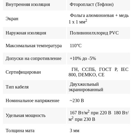
Внутренняя изоляция
Фторопласт (Тефлон)
Фольга алюминиевая + медь
Экран
2
1 x 1 мм
Наружная изоляция
Поливинилхлорид PVС
Максимальная температура
110°C
Допуски на сопротивление
+10% до -5%
ГН, ССПБ, ГОСТ Р, IEC
Сертифицирован
800, DEMKO, CE
Двухжильный
Тип кабеля
экранированный
Номинальное напряжение
~230 В
2
167 Вт/м
при 220 В 180 Вт/
Удельная мощность
2
м
при 230 В
Толщина мата
3 мм