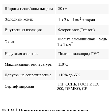
Ширина сетки/зоны нагрева
50 см
2
Холодный конец
1 x 3 м, 1мм
+ экран
Внутренняя изоляция
Фторопласт (Тефлон)
Фольга алюминиевая + медь
Экран
2
1 x 1 мм
Наружная изоляция
Поливинилхлорид PVС
Максимальная температура
110°C
Допуски на сопротивление
+10% до -5%
ГН, ССПБ, ГОСТ Р, IEC
Сертифицирован
800, DEMKO, CE
© ТМ | Презинтация нагревательного