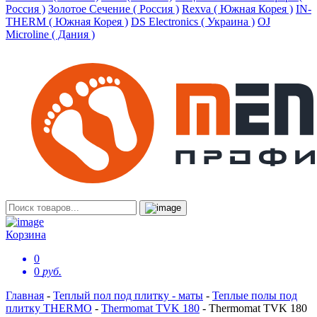
Россия )
Золотое Сечение ( Россия )
Rexva ( Южная Корея )
IN-
THERM ( Южная Корея )
DS Electronics ( Украина )
OJ
Microline ( Дания )
Корзина
0
0
руб.
Главная
-
Теплый пол под плитку - маты
-
Теплые полы под
плитку THERMO
-
Thermomat TVK 180
-
Thermomat TVK 180