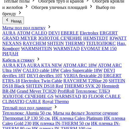
Теплые полы
Обогрев труб и кранов
Обогрев кровли
и желобов
Обогрев уличных площадей
Выбор по
бренду
Назад
Маты пол под плитку
AURA
АТОМ
CALEO
DEVI
EBERLE
Electrolux
ERGERT
GRAND MEYER
ЗОЛОТОЕ СЕЧЕНИЕ
HEMSTEDT
IQWATT
NEXANS
RAYCHEM
SHTEIN
THERMO
ТЕПЛОЛЮКС
Нац.
Комфорт
WARMSHTEIN
WARMSTAD
EVOMAT EM 150
РИДАН
Кабель в стяжку
AURA KTA
AURA KTA NEW
ATOM ARC 18W
ATOM ARC
Ultra 16W
CALEO cable 18W
Caleo Supercable 18W
DEVI
deviflex 18T
DEVI deviflex 10T
VERIA flexicable 20
ERGERT
ETRS-18
Electrolux Twin Cable
RAYCHEM T2Blue 20
SHTEIN
DS18 Black
SHTEIN DS18 Red
THERMO SVK 20
Hemstedt
BR-IM
Grand Meyer TCH20
ProfiRoll
Теплолюкс ТЛБЭ
ЗОЛОТОЕ СЕЧЕНИЕ GS
WARMSTAD
IQ FLOOR CABLE
CLIMATIQ CABLE
Royal Thermo
Теплый пол под ламинат
Теплолюкс Alumia 50 см.
Маты на фольге Золотое сечение
Thermomat LP 130 50 cм.
ИК пленка Caleo Platinum
ИК пленка
Caleo Gold 230
ИК пленка IN-THERM 50 см
ИК пленка IN-
THERM 80 см
ИК пленка IN-THERM 100 см