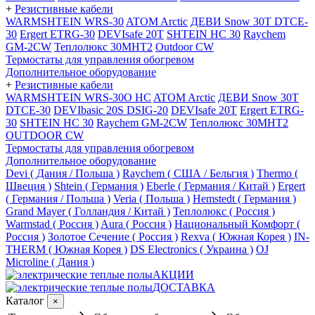
+
Резистивные кабели
WARMSHTEIN WRS-30
ATOM Arctic
ДЕВИ Snow 30T DTCE-
30
Ergert ETRG-30
DEVIsafe 20T
SHTEIN HC 30
Raychem
GM-2CW
Теплолюкс 30МНТ2
Outdoor CW
Термостаты для управления обогревом
Дополнительное оборудование
+
Резистивные кабели
WARMSHTEIN WRS-30O HC
ATOM Arctic
ДЕВИ Snow 30T
DTCE-30
DEVIbasic 20S DSIG-20
DEVIsafe 20T
Ergert ETRG-
30
SHTEIN HC 30
Raychem GM-2CW
Теплолюкс 30МНТ2
OUTDOOR CW
Термостаты для управления обогревом
Дополнительное оборудование
Devi ( Дания / Польша )
Raychem ( США / Бельгия )
Thermo (
Швеция )
Shtein ( Германия )
Eberle ( Германия / Китай )
Ergert
( Германия / Польша )
Veria ( Польша )
Hemstedt ( Германия )
Grand Mayer ( Голландия / Китай )
Теплолюкс ( Россия )
Warmstad ( Россия )
Aura ( Россия )
Национальный Комфорт (
Россия )
Золотое Сечение ( Россия )
Rexva ( Южная Корея )
IN-
THERM ( Южная Корея )
DS Electronics ( Украина )
OJ
Microline ( Дания )
АКЦИИ
ДОСТАВКА
Каталог
×