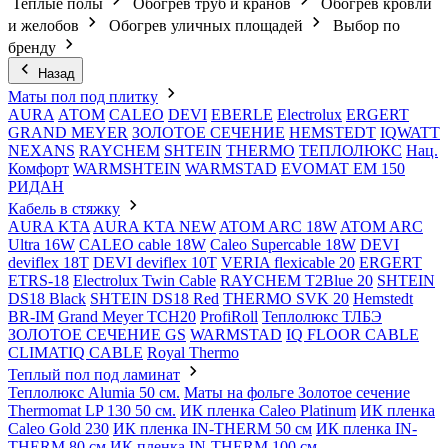
Теплые полы
Обогрев труб и кранов
Обогрев кровли
и желобов
Обогрев уличных площадей
Выбор по
бренду
Назад
Маты пол под плитку
AURA
АТОМ
CALEO
DEVI
EBERLE
Electrolux
ERGERT
GRAND MEYER
ЗОЛОТОЕ СЕЧЕНИЕ
HEMSTEDT
IQWATT
NEXANS
RAYCHEM
SHTEIN
THERMO
ТЕПЛОЛЮКС
Нац.
Комфорт
WARMSHTEIN
WARMSTAD
EVOMAT EM 150
РИДАН
Кабель в стяжку
AURA KTA
AURA KTA NEW
ATOM ARC 18W
ATOM ARC
Ultra 16W
CALEO cable 18W
Caleo Supercable 18W
DEVI
deviflex 18T
DEVI deviflex 10T
VERIA flexicable 20
ERGERT
ETRS-18
Electrolux Twin Cable
RAYCHEM T2Blue 20
SHTEIN
DS18 Black
SHTEIN DS18 Red
THERMO SVK 20
Hemstedt
BR-IM
Grand Meyer TCH20
ProfiRoll
Теплолюкс ТЛБЭ
ЗОЛОТОЕ СЕЧЕНИЕ GS
WARMSTAD
IQ FLOOR CABLE
CLIMATIQ CABLE
Royal Thermo
Теплый пол под ламинат
Теплолюкс Alumia 50 см.
Маты на фольге Золотое сечение
Thermomat LP 130 50 cм.
ИК пленка Caleo Platinum
ИК пленка
Caleo Gold 230
ИК пленка IN-THERM 50 см
ИК пленка IN-
THERM 80 см
ИК пленка IN-THERM 100 см