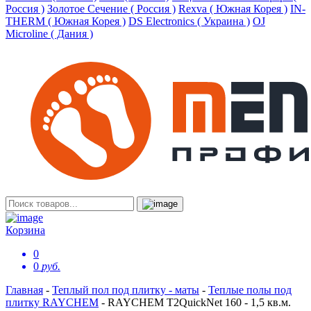
Россия )
Золотое Сечение ( Россия )
Rexva ( Южная Корея )
IN-
THERM ( Южная Корея )
DS Electronics ( Украина )
OJ
Microline ( Дания )
Корзина
0
0
руб.
Главная
-
Теплый пол под плитку - маты
-
Теплые полы под
плитку RAYCHEM
-
RAYCHEM T2QuickNet 160 - 1,5 кв.м.