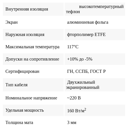
высокотемпературный
Внутренняя изоляция
тефлон
Экран
алюминиевая фольга
Наружная изоляция
фторполимер ETFE
Максимальная температура
117°C
Допуски на сопротивление
+10% до -5%
Сертифицирован
ГН, ССПБ, ГОСТ Р
Двухжильный
Тип кабеля
экранированный
Номинальное напряжение
~220 В
2
Удельная мощность
160 Вт/м
Толщина мата
3 мм