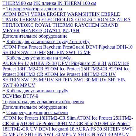
THERM 80 см
ИК пленка IN-THERM 100 см
+
Терморегуляторы для пола
ATOM
DEVI
VERIA
ERGERT
WARMSHTEIN
EBERLE
TPADS
THERMO
ELECTROLUX
OJ ELECTRONICS
AURA
ТЕПЛОЛЮКС
ROYAL THERMO
RAYCHEM
GRAND
MEYER
MENRED
IQWATT
РИДАН
Дополнительное оборудование
+
Кабель для установки в трубу / на трубу
ATOM Frost Protect
Raychem FrostGuard
DEVI Pipeheat DPH-10
SHTEIN SWT-10 MF
SHTEIN SWT-15 MF
+
Кабель для установки на трубу
AURA FS 17
AURA FS 30
DEVI Pipeguard 25 и 31
ATOM Ice
Protect 18HTM2-CR
ATOM Ice Protect 25HTM2-CR
ATOM Ice
Protect 30HTM2-CR
ATOM Ice Protect 18HTM2-CR UV
SHTEIN SWT 25 MP UV
SHTEIN SWT 30 MP UV
SHTEIN
SWT 40 MP UV
+
Кабель для установки в трубу
DEVIflex DTIV-9
Термостаты для управления обогревом
Дополнительное оборудование
+
Саморегулирующиеся кабели
ATOM Ice Protect 18HTM2-CR Slim
ATOM Ice Protect 25HTM2-
CR Slim
ATOM Ice Protect 30HTM2-CR Slim
ATOM Ice Protect
18HTM2-CR UV
DEVI Iceguard 18
AURA FS 30
SHTEIN SWT
25 MP UV
SHTEIN SWT 30 MP UV
SHTEIN SWT 40 MP UV