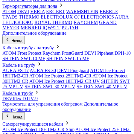
Терморегуляторы для пола
ATOM
DEVI
VERIA
ERGERT
WARMSHTEIN
EBERLE
TPADS
THERMO
ELECTROLUX
OJ ELECTRONICS
AURA
ТЕПЛОЛЮКС
ROYAL THERMO
RAYCHEM
GRAND
MEYER
MENRED
IQWATT
РИДАН
Дополнительное оборудование
Назад
Кабель в трубу / на трубу
ATOM Frost Protect
Raychem FrostGuard
DEVI Pipeheat DPH-10
SHTEIN SWT-10 MF
SHTEIN SWT-15 MF
Кабель на трубу
AURA FS 17
AURA FS 30
DEVI Pipeguard
ATOM Ice Protect
18HTM2-CR
ATOM Ice Protect 25HTM2-CR
ATOM Ice Protect
30HTM2-CR
ATOM Ice Protect 18HTM2-CR UV
SHTEIN SWT
25 MP UV
SHTEIN SWT 30 MP UV
SHTEIN SWT 40 MP UV
Кабель в трубу
DEVIflex DTIV-9
Термостаты для управления обогревом
Дополнительное
оборудование
Назад
Саморегулирующиеся кабели
ATOM Ice Protect 18HTM2-CR Slim
ATOM Ice Protect 25HTM2-