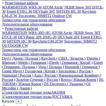
+
Резистивные кабели
WARMSHTEIN WRS-30
ATOM Arctic
ДЕВИ Snow 30T DTCE-
30
Ergert ETRG-30
DEVIsafe 20T
SHTEIN HC 30
Raychem
GM-2CW
Теплолюкс 30МНТ2
Outdoor CW
Термостаты для управления обогревом
Дополнительное оборудование
+
Резистивные кабели
WARMSHTEIN WRS-30O HC
ATOM Arctic
ДЕВИ Snow 30T
DTCE-30
DEVIbasic 20S DSIG-20
DEVIsafe 20T
Ergert ETRG-
30
SHTEIN HC 30
Raychem GM-2CW
Теплолюкс 30МНТ2
OUTDOOR CW
Термостаты для управления обогревом
Дополнительное оборудование
Devi ( Дания / Польша )
Raychem ( США / Бельгия )
Thermo (
Швеция )
Shtein ( Германия )
Eberle ( Германия / Китай )
Ergert
( Германия / Польша )
Veria ( Польша )
Hemstedt ( Германия )
Grand Mayer ( Голландия / Китай )
Теплолюкс ( Россия )
Warmstad ( Россия )
Aura ( Россия )
Национальный Комфорт (
Россия )
Золотое Сечение ( Россия )
Rexva ( Южная Корея )
IN-
THERM ( Южная Корея )
DS Electronics ( Украина )
OJ
Microline ( Дания )
АКЦИИ
ДОСТАВКА
Каталог
×