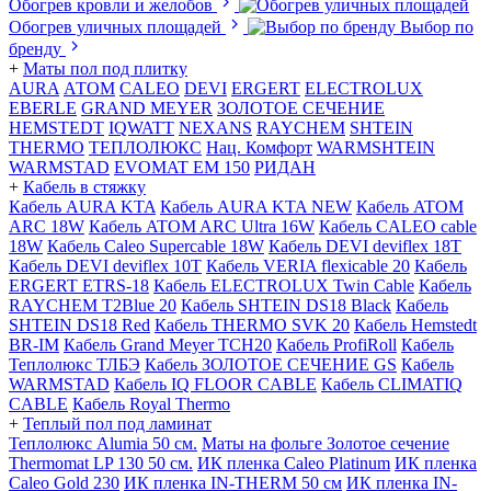
Обогрев кровли и желобов
Обогрев уличных площадей
Выбор по
бренду
+
Маты пол под плитку
AURA
АТОМ
CALEO
DEVI
ERGERT
ELECTROLUX
EBERLE
GRAND MEYER
ЗОЛОТОЕ СЕЧЕНИЕ
HEMSTEDT
IQWATT
NEXANS
RAYCHEM
SHTEIN
THERMO
ТЕПЛОЛЮКС
Нац. Комфорт
WARMSHTEIN
WARMSTAD
EVOMAT EM 150
РИДАН
+
Кабель в стяжку
Кабель AURA KTA
Кабель AURA KTA NEW
Кабель ATOM
ARC 18W
Кабель ATOM ARC Ultra 16W
Кабель CALEO cable
18W
Кабель Caleo Supercable 18W
Кабель DEVI deviflex 18T
Кабель DEVI deviflex 10T
Кабель VERIA flexicable 20
Кабель
ERGERT ETRS-18
Кабель ELECTROLUX Twin Cable
Кабель
RAYCHEM T2Blue 20
Кабель SHTEIN DS18 Black
Кабель
SHTEIN DS18 Red
Кабель THERMO SVK 20
Кабель Hemstedt
BR-IM
Кабель Grand Meyer TCH20
Кабель ProfiRoll
Кабель
Теплолюкс ТЛБЭ
Кабель ЗОЛОТОЕ СЕЧЕНИЕ GS
Кабель
WARMSTAD
Кабель IQ FLOOR CABLE
Кабель CLIMATIQ
CABLE
Кабель Royal Thermo
+
Теплый пол под ламинат
Теплолюкс Alumia 50 см.
Маты на фольге Золотое сечение
Thermomat LP 130 50 cм.
ИК пленка Caleo Platinum
ИК пленка
Caleo Gold 230
ИК пленка IN-THERM 50 см
ИК пленка IN-