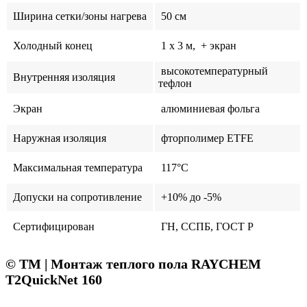
Ширина сетки/зоны нагрева
50 см
Холодный конец
1 x 3 м, + экран
высокотемпературный
Внутренняя изоляция
тефлон
Экран
алюминиевая фольга
Наружная изоляция
фторполимер ETFE
Максимальная температура
117°C
Допуски на сопротивление
+10% до -5%
Сертифицирован
ГН, ССПБ, ГОСТ Р
© ТМ | Монтаж теплого пола RAYCHEM
T2QuickNet 160