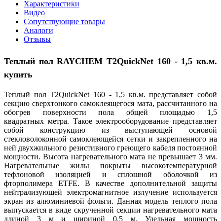
Характеристики
Видео
Сопутствующие товары
Аналоги
Отзывы
Теплый пол
RAYCHEM T2QuickNet 160 - 1,5 кв.м.
купить
Теплый пол T2QuickNet 160 - 1,5 кв.м. представляет собой
секцию сверхтонкого самоклеящегося мата, рассчитанного на
обогрев поверхности пола общей площадью 1,5
квадратных метра. Такое электрооборудование представляет
собой конструкцию из выступающей основой
стекловолоконной самоклеющейся сетки и закрепленного на
ней двухжильного резистивного греющего кабеля постоянной
мощности. Высота нагревательного мата не превышает 3 мм.
Нагревательные жилы покрыты высокотемпературной
тефлоновой изоляцией и сплошной оболочкой из
фторполимера ETFE. В качестве дополнительной защиты
нейтрализующей электромагнитное излучение используется
экран из алюминиевой фольги. Данная модель теплого пола
выпускается в виде скрученной секции нагревательного мата
длиной 3 м и шириной 0,5 м. Удельная мощность