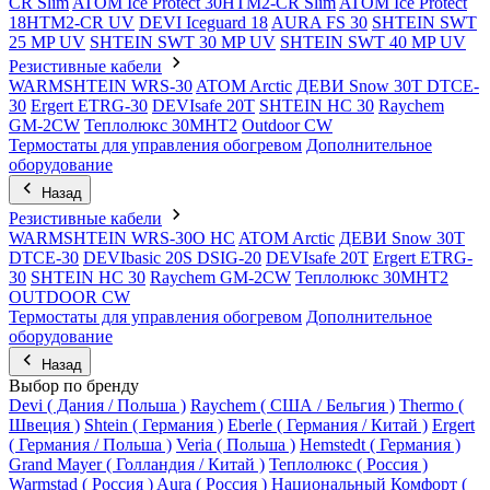
CR Slim
ATOM Ice Protect 30HTM2-CR Slim
ATOM Ice Protect
18HTM2-CR UV
DEVI Iceguard 18
AURA FS 30
SHTEIN SWT
25 MP UV
SHTEIN SWT 30 MP UV
SHTEIN SWT 40 MP UV
Резистивные кабели
WARMSHTEIN WRS-30
ATOM Arctic
ДЕВИ Snow 30T DTCE-
30
Ergert ETRG-30
DEVIsafe 20T
SHTEIN HC 30
Raychem
GM-2CW
Теплолюкс 30МНТ2
Outdoor CW
Термостаты для управления обогревом
Дополнительное
оборудование
Назад
Резистивные кабели
WARMSHTEIN WRS-30O HC
ATOM Arctic
ДЕВИ Snow 30T
DTCE-30
DEVIbasic 20S DSIG-20
DEVIsafe 20T
Ergert ETRG-
30
SHTEIN HC 30
Raychem GM-2CW
Теплолюкс 30МНТ2
OUTDOOR CW
Термостаты для управления обогревом
Дополнительное
оборудование
Назад
Выбор по бренду
Devi ( Дания / Польша )
Raychem ( США / Бельгия )
Thermo (
Швеция )
Shtein ( Германия )
Eberle ( Германия / Китай )
Ergert
( Германия / Польша )
Veria ( Польша )
Hemstedt ( Германия )
Grand Mayer ( Голландия / Китай )
Теплолюкс ( Россия )
Warmstad ( Россия )
Aura ( Россия )
Национальный Комфорт (