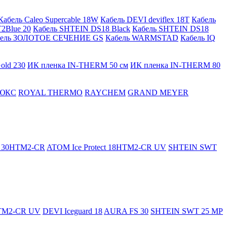
Кабель Caleo Supercable 18W
Кабель DEVI deviflex 18T
Кабель
2Blue 20
Кабель SHTEIN DS18 Black
Кабель SHTEIN DS18
бель ЗОЛОТОЕ СЕЧЕНИЕ GS
Кабель WARMSTAD
Кабель IQ
old 230
ИК пленка IN-THERM 50 см
ИК пленка IN-THERM 80
ЮКС
ROYAL THERMO
RAYCHEM
GRAND MEYER
ct 30HTM2-CR
ATOM Ice Protect 18HTM2-CR UV
SHTEIN SWT
HTM2-CR UV
DEVI Iceguard 18
AURA FS 30
SHTEIN SWT 25 MP