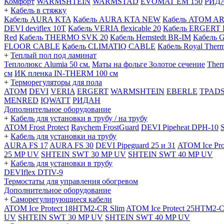
Комфорт
WARMSHTEIN
WARMSTAD
EVOMAT EM 150
РИД
+
Кабель в стяжку
Кабель AURA KTA
Кабель AURA KTA NEW
Кабель ATOM A
DEVI deviflex 10T
Кабель VERIA flexicable 20
Кабель ERGERT 
Red
Кабель THERMO SVK 20
Кабель Hemstedt BR-IM
Кабель 
FLOOR CABLE
Кабель CLIMATIQ CABLE
Кабель Royal Ther
+
Теплый пол под ламинат
Теплолюкс Alumia 50 см.
Маты на фольге Золотое сечение
Ther
см
ИК пленка IN-THERM 100 см
+
Терморегуляторы для пола
ATOM
DEVI
VERIA
ERGERT
WARMSHTEIN
EBERLE
TPAD
MENRED
IQWATT
РИДАН
Дополнительное оборудование
+
Кабель для установки в трубу / на трубу
ATOM Frost Protect
Raychem FrostGuard
DEVI Pipeheat DPH-10
+
Кабель для установки на трубу
AURA FS 17
AURA FS 30
DEVI Pipeguard 25 и 31
ATOM Ice Pr
25 MP UV
SHTEIN SWT 30 MP UV
SHTEIN SWT 40 MP UV
+
Кабель для установки в трубу
DEVIflex DTIV-9
Термостаты для управления обогревом
Дополнительное оборудование
+
Саморегулирующиеся кабели
ATOM Ice Protect 18HTM2-CR Slim
ATOM Ice Protect 25HTM2-C
UV
SHTEIN SWT 30 MP UV
SHTEIN SWT 40 MP UV