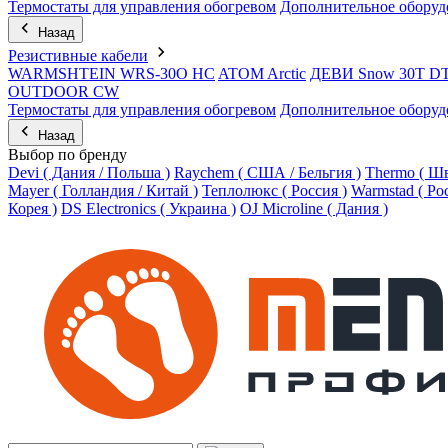
Термостаты для управления обогревом
Дополнительное оборуд
Назад
Резистивные кабели
WARMSHTEIN WRS-30O HC
ATOM Arctic
ДЕВИ Snow 30T D
OUTDOOR CW
Термостаты для управления обогревом
Дополнительное оборуд
Назад
Выбор по бренду
Devi ( Дания / Польша )
Raychem ( США / Бельгия )
Thermo ( Шв
Mayer ( Голландия / Китай )
Теплолюкс ( Россия )
Warmstad ( Ро
Корея )
DS Electronics ( Украина )
OJ Microline ( Дания )