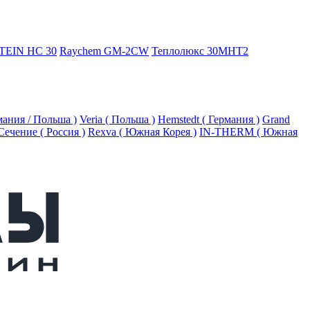
TEIN HC 30
Raychem GM-2CW
Теплолюкс 30МНТ2
рмания / Польша )
Veria ( Польша )
Hemstedt ( Германия )
Grand
Сечение ( Россия )
Rexva ( Южная Корея )
IN-THERM ( Южная