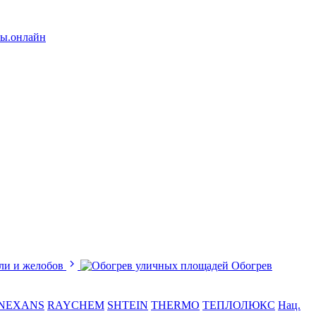
лы.онлайн
ли и желобов
Обогрев
NEXANS
RAYCHEM
SHTEIN
THERMO
ТЕПЛОЛЮКС
Нац.