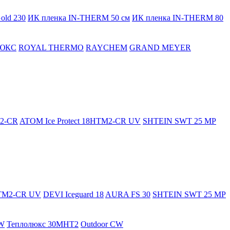
old 230
ИК пленка IN-THERM 50 см
ИК пленка IN-THERM 80
ЮКС
ROYAL THERMO
RAYCHEM
GRAND MEYER
M2-CR
ATOM Ice Protect 18HTM2-CR UV
SHTEIN SWT 25 MP
HTM2-CR UV
DEVI Iceguard 18
AURA FS 30
SHTEIN SWT 25 MP
W
Теплолюкс 30МНТ2
Outdoor CW