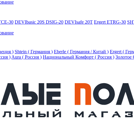
ование
TCE-30
DEVIbasic 20S DSIG-20
DEVIsafe 20T
Ergert ETRG-30
SH
ование
еция )
Shtein ( Германия )
Eberle ( Германия / Китай )
Ergert ( Ге
ссия )
Aura ( Россия )
Национальный Комфорт ( Россия )
Золотое 