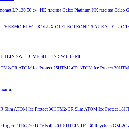
momat LP 130 50 cм.
ИК пленка Caleo Platinum
ИК пленка Caleo G
S
THERMO
ELECTROLUX
OJ ELECTRONICS
AURA
ТЕПЛОЛ
SHTEIN SWT-10 MF
SHTEIN SWT-15 MF
8HTM2-CR
ATOM Ice Protect 25HTM2-CR
ATOM Ice Protect 30HT
ование
R Slim
ATOM Ice Protect 30HTM2-CR Slim
ATOM Ice Protect 18
0
Ergert ETRG-30
DEVIsafe 20T
SHTEIN HC 30
Raychem GM-2C