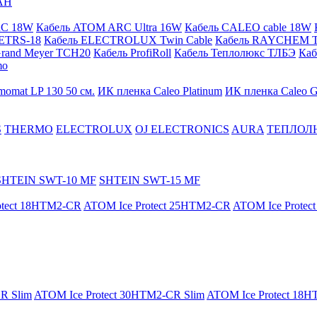
АН
RC 18W
Кабель ATOM ARC Ultra 16W
Кабель CALEO cable 18W
ETRS-18
Кабель ELECTROLUX Twin Cable
Кабель RAYCHEM T
Grand Meyer TCH20
Кабель ProfiRoll
Кабель Теплолюкс ТЛБЭ
Ка
mo
momat LP 130 50 cм.
ИК пленка Caleo Platinum
ИК пленка Caleo G
S
THERMO
ELECTROLUX
OJ ELECTRONICS
AURA
ТЕПЛОЛ
SHTEIN SWT-10 MF
SHTEIN SWT-15 MF
otect 18HTM2-CR
ATOM Ice Protect 25HTM2-CR
ATOM Ice Prote
R Slim
ATOM Ice Protect 30HTM2-CR Slim
ATOM Ice Protect 18