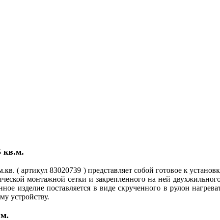
 кв.м.
м.кв. ( артикул 83020739 ) представляет собой готовое к устан
ической монтажной сетки и закрепленного на ней двухжильного 
ое изделие поставляется в виде скрученного в рулон нагреват
у устройству.
.м.