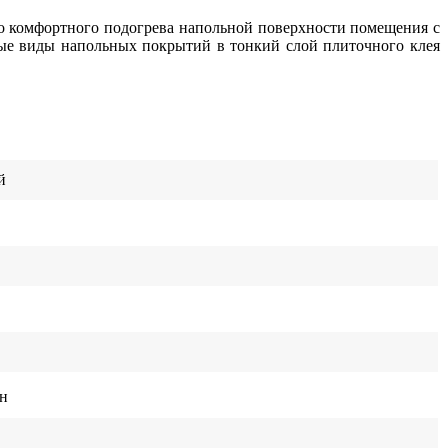
о комфортного подогрева напольной поверхности помещения c
ые виды напольных покрытий в тонкий слой плиточного клея
й
н