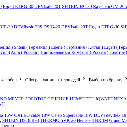
0
Ergert ETRG-30
DEVIsafe 20T
SHTEIN HC 30
Raychem GM-2C
TCE-30
DEVIbasic 20S DSIG-20
DEVIsafe 20T
Ergert ETRG-30
SH
еция )
Shtein ( Германия )
Eberle ( Германия / Китай )
Ergert ( Ге
ссия )
Aura ( Россия )
Национальный Комфорт ( Россия )
Золотое 
 желобов
Обогрев уличных площадей
Выбор по бренду
ND MEYER
ЗОЛОТОЕ СЕЧЕНИЕ
HEMSTEDT
IQWATT
NEXA
АН
ra 16W
CALEO cable 18W
Caleo Supercable 18W
DEVI deviflex 18
k
SHTEIN DS18 Red
THERMO SVK 20
Hemstedt BR-IM
Grand M
 Thermo