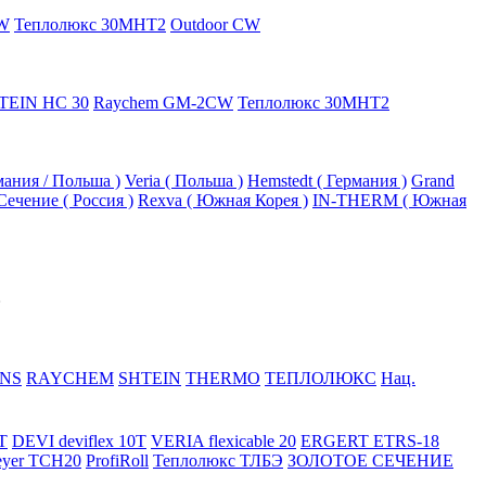
W
Теплолюкс 30МНТ2
Outdoor CW
TEIN HC 30
Raychem GM-2CW
Теплолюкс 30МНТ2
рмания / Польша )
Veria ( Польша )
Hemstedt ( Германия )
Grand
Сечение ( Россия )
Rexva ( Южная Корея )
IN-THERM ( Южная
NS
RAYCHEM
SHTEIN
THERMO
ТЕПЛОЛЮКС
Нац.
T
DEVI deviflex 10T
VERIA flexicable 20
ERGERT ETRS-18
eyer TCH20
ProfiRoll
Теплолюкс ТЛБЭ
ЗОЛОТОЕ СЕЧЕНИЕ