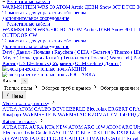
+
Резистивные кабели
WARMSHTEIN WRS-30
ATOM Arctic
ДЕВИ Snow 30T DTCE-3
Термостаты для управления обогревом
Дополнительное оборудование
+
Резистивные кабели
WARMSHTEIN WRS-30O HC
ATOM Arctic
ДЕВИ Snow 30T D
OUTDOOR CW
Термостаты для управления обогревом
Дополнительное оборудование
Devi ( Дания / Польша )
Raychem ( США / Бельгия )
Thermo ( Шв
Mayer ( Голландия / Китай )
Теплолюкс ( Россия )
Warmstad ( Ро
Корея )
DS Electronics ( Украина )
OJ Microline ( Дания )
АКЦИИ
ДОСТАВКА
Каталог
×
Теплые полы
Обогрев труб и кранов
Обогрев кровли и
Назад
Маты пол под плитку
AURA
АТОМ
CALEO
DEVI
EBERLE
Electrolux
ERGERT
GRA
Комфорт
WARMSHTEIN
WARMSTAD
EVOMAT EM 150
РИД
Кабель в стяжку
AURA KTA
AURA KTA NEW
ATOM ARC 18W
ATOM ARC Ult
Electrolux Twin Cable
RAYCHEM T2Blue 20
SHTEIN DS18 Blac
GS
WARMSTAD
IQ FLOOR CABLE
CLIMATIQ CABLE
Royal