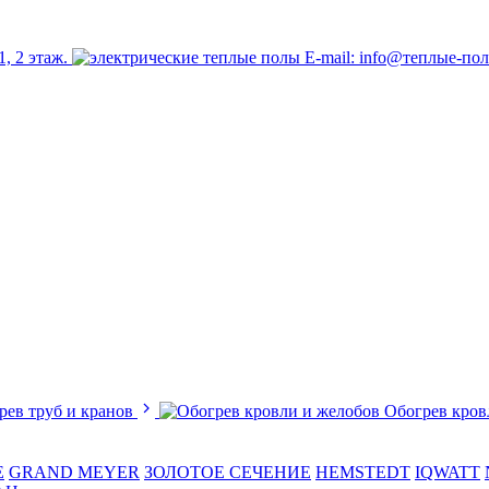
1, 2 этаж.
E-mail: info@теплые-по
рев труб и кранов
Обогрев кров
E
GRAND MEYER
ЗОЛОТОЕ СЕЧЕНИЕ
HEMSTEDT
IQWATT