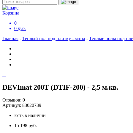
Корзина
0
0
руб.
Главная
-
Теплый пол под плитку - маты
-
Теплые полы под пл
DEVImat 200T (DTIF-200) - 2,5 м.кв.
Отзывов:
0
Артикул:
83020739
Есть в наличии
15 198 руб.