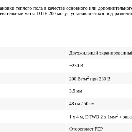
ановки теплого пола в качестве основного или дополнительног
вательные маты DTIF-200 могут устанавливаться под различн
Двухжильный экранированны
~230 В
2
200 Вт/м
при 230 В
3,5 мм
48 см / 50 см
2
1 x 4 м, DTWB 2 x 1мм
+ экра
Фторопласт FEP