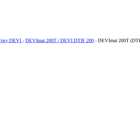
итку DEVI
-
DEVImat 200T / DEVI DTIF 200
-
DEVImat 200T (DTIF