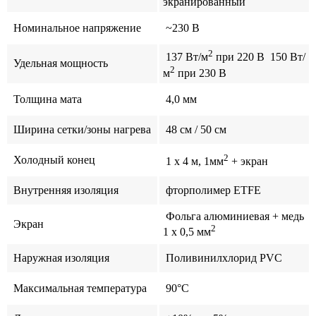
экранированный
Номинальное напряжение
~230 В
2
137 Вт/м
при 220 В 150 Вт/
Удельная мощность
2
м
при 230 В
Толщина мата
4,0 мм
Ширина сетки/зоны нагрева
48 см / 50 см
2
Холодный конец
1 x 4 м, 1мм
+ экран
Внутренняя изоляция
фторполимер ETFE
Фольга алюминиевая + медь
Экран
2
1 x 0,5 мм
Наружная изоляция
Поливинилхлорид PVC
Максимальная температура
90°C