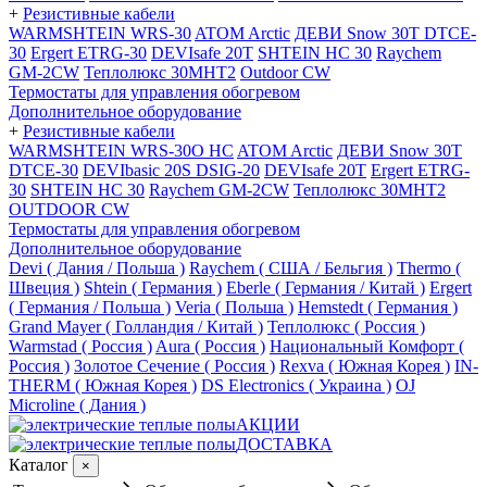
+
Резистивные кабели
WARMSHTEIN WRS-30
ATOM Arctic
ДЕВИ Snow 30T DTCE-
30
Ergert ETRG-30
DEVIsafe 20T
SHTEIN HC 30
Raychem
GM-2CW
Теплолюкс 30МНТ2
Outdoor CW
Термостаты для управления обогревом
Дополнительное оборудование
+
Резистивные кабели
WARMSHTEIN WRS-30O HC
ATOM Arctic
ДЕВИ Snow 30T
DTCE-30
DEVIbasic 20S DSIG-20
DEVIsafe 20T
Ergert ETRG-
30
SHTEIN HC 30
Raychem GM-2CW
Теплолюкс 30МНТ2
OUTDOOR CW
Термостаты для управления обогревом
Дополнительное оборудование
Devi ( Дания / Польша )
Raychem ( США / Бельгия )
Thermo (
Швеция )
Shtein ( Германия )
Eberle ( Германия / Китай )
Ergert
( Германия / Польша )
Veria ( Польша )
Hemstedt ( Германия )
Grand Mayer ( Голландия / Китай )
Теплолюкс ( Россия )
Warmstad ( Россия )
Aura ( Россия )
Национальный Комфорт (
Россия )
Золотое Сечение ( Россия )
Rexva ( Южная Корея )
IN-
THERM ( Южная Корея )
DS Electronics ( Украина )
OJ
Microline ( Дания )
АКЦИИ
ДОСТАВКА
Каталог
×