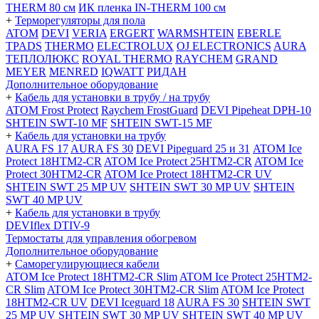
THERM 80 см
ИК пленка IN-THERM 100 см
+
Терморегуляторы для пола
ATOM
DEVI
VERIA
ERGERT
WARMSHTEIN
EBERLE
TPADS
THERMO
ELECTROLUX
OJ ELECTRONICS
AURA
ТЕПЛОЛЮКС
ROYAL THERMO
RAYCHEM
GRAND
MEYER
MENRED
IQWATT
РИДАН
Дополнительное оборудование
+
Кабель для установки в трубу / на трубу
ATOM Frost Protect
Raychem FrostGuard
DEVI Pipeheat DPH-10
SHTEIN SWT-10 MF
SHTEIN SWT-15 MF
+
Кабель для установки на трубу
AURA FS 17
AURA FS 30
DEVI Pipeguard 25 и 31
ATOM Ice
Protect 18HTM2-CR
ATOM Ice Protect 25HTM2-CR
ATOM Ice
Protect 30HTM2-CR
ATOM Ice Protect 18HTM2-CR UV
SHTEIN SWT 25 MP UV
SHTEIN SWT 30 MP UV
SHTEIN
SWT 40 MP UV
+
Кабель для установки в трубу
DEVIflex DTIV-9
Термостаты для управления обогревом
Дополнительное оборудование
+
Саморегулирующиеся кабели
ATOM Ice Protect 18HTM2-CR Slim
ATOM Ice Protect 25HTM2-
CR Slim
ATOM Ice Protect 30HTM2-CR Slim
ATOM Ice Protect
18HTM2-CR UV
DEVI Iceguard 18
AURA FS 30
SHTEIN SWT
25 MP UV
SHTEIN SWT 30 MP UV
SHTEIN SWT 40 MP UV