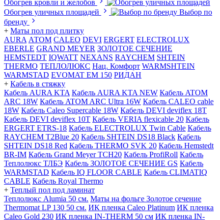
Обогрев кровли и желобов
Обогрев уличных площадей
Выбор по
бренду
+
Маты пол под плитку
AURA
АТОМ
CALEO
DEVI
ERGERT
ELECTROLUX
EBERLE
GRAND MEYER
ЗОЛОТОЕ СЕЧЕНИЕ
HEMSTEDT
IQWATT
NEXANS
RAYCHEM
SHTEIN
THERMO
ТЕПЛОЛЮКС
Нац. Комфорт
WARMSHTEIN
WARMSTAD
EVOMAT EM 150
РИДАН
+
Кабель в стяжку
Кабель AURA KTA
Кабель AURA KTA NEW
Кабель ATOM
ARC 18W
Кабель ATOM ARC Ultra 16W
Кабель CALEO cable
18W
Кабель Caleo Supercable 18W
Кабель DEVI deviflex 18T
Кабель DEVI deviflex 10T
Кабель VERIA flexicable 20
Кабель
ERGERT ETRS-18
Кабель ELECTROLUX Twin Cable
Кабель
RAYCHEM T2Blue 20
Кабель SHTEIN DS18 Black
Кабель
SHTEIN DS18 Red
Кабель THERMO SVK 20
Кабель Hemstedt
BR-IM
Кабель Grand Meyer TCH20
Кабель ProfiRoll
Кабель
Теплолюкс ТЛБЭ
Кабель ЗОЛОТОЕ СЕЧЕНИЕ GS
Кабель
WARMSTAD
Кабель IQ FLOOR CABLE
Кабель CLIMATIQ
CABLE
Кабель Royal Thermo
+
Теплый пол под ламинат
Теплолюкс Alumia 50 см.
Маты на фольге Золотое сечение
Thermomat LP 130 50 cм.
ИК пленка Caleo Platinum
ИК пленка
Caleo Gold 230
ИК пленка IN-THERM 50 см
ИК пленка IN-