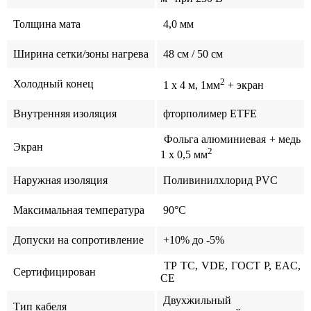
Толщина мата
4,0 мм
Ширина сетки/зоны нагрева
48 см / 50 см
2
Холодный конец
1 x 4 м, 1мм
+ экран
Внутренняя изоляция
фторполимер ETFE
Фольга алюминиевая + медь
Экран
2
1 x 0,5 мм
Наружная изоляция
Поливинилхлорид PVC
Максимальная температура
90°C
Допуски на сопротивление
+10% до -5%
ТР ТС, VDE, ГОСТ Р, EAC,
Сертифицирован
CE
Двухжильный
Тип кабеля