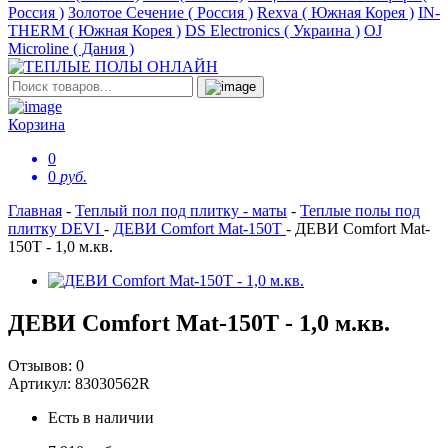
Россия )
Золотое Сечение ( Россия )
Rexva ( Южная Корея )
IN-
THERM ( Южная Корея )
DS Electronics ( Украина )
OJ
Microline ( Дания )
Корзина
0
0
руб.
Главная
-
Теплый пол под плитку - маты
-
Теплые полы под
плитку DEVI
-
ДЕВИ Comfort Mat-150T
-
ДЕВИ Comfort Mat-
150T - 1,0 м.кв.
ДЕВИ Comfort Mat-150T - 1,0 м.кв.
Отзывов:
0
Артикул:
83030562R
Есть в наличии