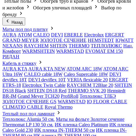
Теплые полы
Обогрев труб и кранов
Обогрев кровли
и желобов
Обогрев уличных площадей
Выбор по
бренду
Назад
Маты пол под плитку
AURA
АТОМ
CALEO
DEVI
EBERLE
Electrolux
ERGERT
GRAND MEYER
ЗОЛОТОЕ СЕЧЕНИЕ
HEMSTEDT
IQWATT
NEXANS
RAYCHEM
SHTEIN
THERMO
ТЕПЛОЛЮКС
Нац.
Комфорт
WARMSHTEIN
WARMSTAD
EVOMAT EM 150
РИДАН
Кабель в стяжку
AURA KTA
AURA KTA NEW
ATOM ARC 18W
ATOM ARC
Ultra 16W
CALEO cable 18W
Caleo Supercable 18W
DEVI
deviflex 18T
DEVI deviflex 10T
VERIA flexicable 20
ERGERT
ETRS-18
Electrolux Twin Cable
RAYCHEM T2Blue 20
SHTEIN
DS18 Black
SHTEIN DS18 Red
THERMO SVK 20
Hemstedt
BR-IM
Grand Meyer TCH20
ProfiRoll
Теплолюкс ТЛБЭ
ЗОЛОТОЕ СЕЧЕНИЕ GS
WARMSTAD
IQ FLOOR CABLE
CLIMATIQ CABLE
Royal Thermo
Теплый пол под ламинат
Теплолюкс Alumia 50 см.
Маты на фольге Золотое сечение
Thermomat LP 130 50 cм.
ИК пленка Caleo Platinum
ИК пленка
Caleo Gold 230
ИК пленка IN-THERM 50 см
ИК пленка IN-
THERM 80 см
ИК пленка IN-THERM 100 см