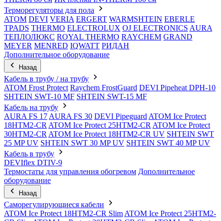
Терморегуляторы для пола
ATOM
DEVI
VERIA
ERGERT
WARMSHTEIN
EBERLE
TPADS
THERMO
ELECTROLUX
OJ ELECTRONICS
AURA
ТЕПЛОЛЮКС
ROYAL THERMO
RAYCHEM
GRAND
MEYER
MENRED
IQWATT
РИДАН
Дополнительное оборудование
Назад
Кабель в трубу / на трубу
ATOM Frost Protect
Raychem FrostGuard
DEVI Pipeheat DPH-10
SHTEIN SWT-10 MF
SHTEIN SWT-15 MF
Кабель на трубу
AURA FS 17
AURA FS 30
DEVI Pipeguard
ATOM Ice Protect
18HTM2-CR
ATOM Ice Protect 25HTM2-CR
ATOM Ice Protect
30HTM2-CR
ATOM Ice Protect 18HTM2-CR UV
SHTEIN SWT
25 MP UV
SHTEIN SWT 30 MP UV
SHTEIN SWT 40 MP UV
Кабель в трубу
DEVIflex DTIV-9
Термостаты для управления обогревом
Дополнительное
оборудование
Назад
Саморегулирующиеся кабели
ATOM Ice Protect 18HTM2-CR Slim
ATOM Ice Protect 25HTM2-