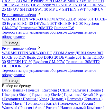
CR Slim
ATOM Ice Protect 30HTM2-CR Slim
ATOM Ice Protect
18HTM2-CR UV
DEVI Iceguard 18
AURA FS 30
SHTEIN SWT
25 MP UV
SHTEIN SWT 30 MP UV
SHTEIN SWT 40 MP UV
Резистивные кабели
WARMSHTEIN WRS-30
ATOM Arctic
ДЕВИ Snow 30T DTCE-
30
Ergert ETRG-30
DEVIsafe 20T
SHTEIN HC 30
Raychem
GM-2CW
Теплолюкс 30МНТ2
Outdoor CW
Термостаты для управления обогревом
Дополнительное
оборудование
Назад
Резистивные кабели
WARMSHTEIN WRS-30O HC
ATOM Arctic
ДЕВИ Snow 30T
DTCE-30
DEVIbasic 20S DSIG-20
DEVIsafe 20T
Ergert ETRG-
30
SHTEIN HC 30
Raychem GM-2CW
Теплолюкс 30МНТ2
OUTDOOR CW
Термостаты для управления обогревом
Дополнительное
оборудование
Назад
Выбор по бренду
Devi ( Дания / Польша )
Raychem ( США / Бельгия )
Thermo (
Швеция )
Shtein ( Германия )
Eberle ( Германия / Китай )
Ergert
( Германия / Польша )
Veria ( Польша )
Hemstedt ( Германия )
Grand Mayer ( Голландия / Китай )
Теплолюкс ( Россия )
Warmstad ( Россия )
Aura ( Россия )
Национальный Комфорт (