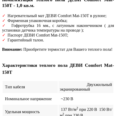
150T - 1,0 кв.м.
✓
Нагревательный мат ДЕВИ Comfort Mat-150T в рулоне;
✓
Фирменная упаковочная коробка;
✓
Гофротрубка 16 мм., c латунным наконечником ( для
установки датчика температуры на проводе );
✓
Паспорт ДЕВИ Comfort Mat-150T;
✓
Гарантийный талон.
Внимание:
Приобретите термостат для Вашего теплого пола!
Характеристики теплого пола ДЕВИ Comfort Mat-
150T
Двухжильный
Тип кабеля
экранированный
Номинальное напряжение
~230 В
2
137 Вт/м
при 220 В 150 Вт/
Удельная мощность
2
м
при 230 В