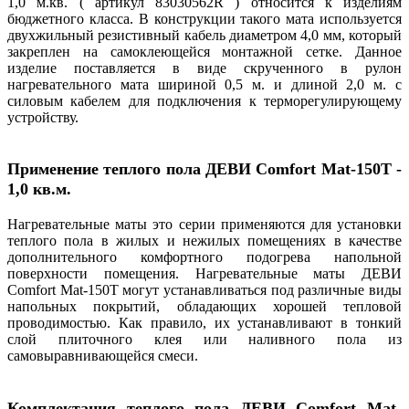
1,0 м.кв. ( артикул 83030562R ) относится к изделиям
бюджетного класса. В конструкции такого мата используется
двухжильный резистивный кабель диаметром 4,0 мм, который
закреплен на самоклеющейся монтажной сетке. Данное
изделие поставляется в виде скрученного в рулон
нагревательного мата шириной 0,5 м. и длиной 2,0 м. с
силовым кабелем для подключения к терморегулирующему
устройству.
Применение теплого пола ДЕВИ Comfort Mat-150T
-
1,0 кв.м.
Нагревательные маты это серии применяются для установки
теплого пола в жилых и нежилых помещениях в качестве
дополнительного комфортного подогрева напольной
поверхности помещения. Нагревательные маты ДЕВИ
Comfort Mat-150T могут устанавливаться под различные виды
напольных покрытий, обладающих хорошей тепловой
проводимостью. Как правило, их устанавливают в тонкий
слой плиточного клея или наливного пола из
самовыравнивающейся смеси.
Комплектация теплого пола ДЕВИ Comfort Mat-