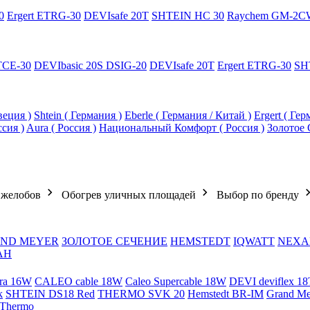
0
Ergert ETRG-30
DEVIsafe 20T
SHTEIN HC 30
Raychem GM-2C
TCE-30
DEVIbasic 20S DSIG-20
DEVIsafe 20T
Ergert ETRG-30
SH
еция )
Shtein ( Германия )
Eberle ( Германия / Китай )
Ergert ( Ге
ссия )
Aura ( Россия )
Национальный Комфорт ( Россия )
Золотое 
 желобов
Обогрев уличных площадей
Выбор по бренду
ND MEYER
ЗОЛОТОЕ СЕЧЕНИЕ
HEMSTEDT
IQWATT
NEXA
АН
ra 16W
CALEO cable 18W
Caleo Supercable 18W
DEVI deviflex 18
k
SHTEIN DS18 Red
THERMO SVK 20
Hemstedt BR-IM
Grand M
 Thermo