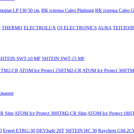
momat LP 130 50 cм.
ИК пленка Caleo Platinum
ИК пленка Caleo G
S
THERMO
ELECTROLUX
OJ ELECTRONICS
AURA
ТЕПЛОЛ
SHTEIN SWT-10 MF
SHTEIN SWT-15 MF
8HTM2-CR
ATOM Ice Protect 25HTM2-CR
ATOM Ice Protect 30HT
ование
R Slim
ATOM Ice Protect 30HTM2-CR Slim
ATOM Ice Protect 18
0
Ergert ETRG-30
DEVIsafe 20T
SHTEIN HC 30
Raychem GM-2C