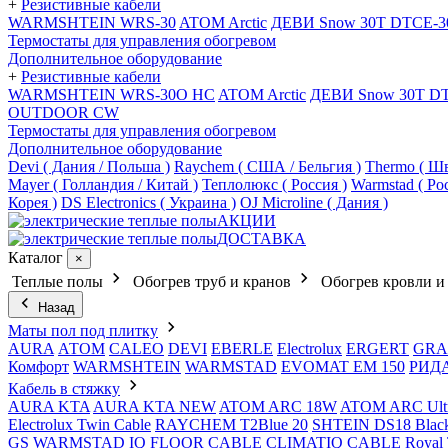
+
Резистивные кабели
WARMSHTEIN WRS-30
ATOM Arctic
ДЕВИ Snow 30T DTCE-3
Термостаты для управления обогревом
Дополнительное оборудование
+
Резистивные кабели
WARMSHTEIN WRS-30O HC
ATOM Arctic
ДЕВИ Snow 30T D
OUTDOOR CW
Термостаты для управления обогревом
Дополнительное оборудование
Devi ( Дания / Польша )
Raychem ( США / Бельгия )
Thermo ( Шв
Mayer ( Голландия / Китай )
Теплолюкс ( Россия )
Warmstad ( Ро
Корея )
DS Electronics ( Украина )
OJ Microline ( Дания )
АКЦИИ
ДОСТАВКА
Каталог
×
Теплые полы
Обогрев труб и кранов
Обогрев кровли и
Назад
Маты пол под плитку
AURA
АТОМ
CALEO
DEVI
EBERLE
Electrolux
ERGERT
GRA
Комфорт
WARMSHTEIN
WARMSTAD
EVOMAT EM 150
РИД
Кабель в стяжку
AURA KTA
AURA KTA NEW
ATOM ARC 18W
ATOM ARC Ult
Electrolux Twin Cable
RAYCHEM T2Blue 20
SHTEIN DS18 Blac
GS
WARMSTAD
IQ FLOOR CABLE
CLIMATIQ CABLE
Royal