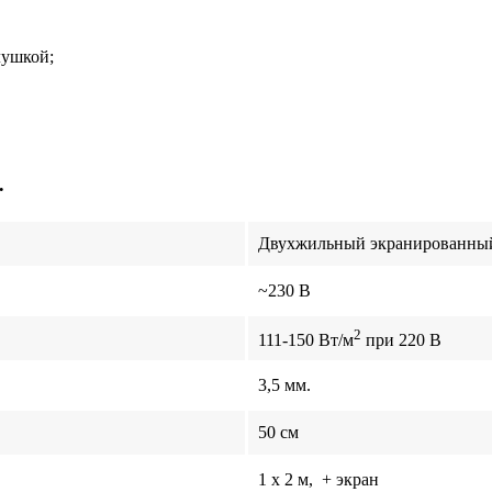
лушкой;
.
Двухжильный экранированны
~230 В
2
111-150 Вт/м
при 220 В
3,5 мм.
50 см
1 x 2 м, + экран