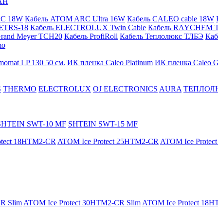
АН
RC 18W
Кабель ATOM ARC Ultra 16W
Кабель CALEO cable 18W
ETRS-18
Кабель ELECTROLUX Twin Cable
Кабель RAYCHEM T
Grand Meyer TCH20
Кабель ProfiRoll
Кабель Теплолюкс ТЛБЭ
Ка
mo
momat LP 130 50 cм.
ИК пленка Caleo Platinum
ИК пленка Caleo G
S
THERMO
ELECTROLUX
OJ ELECTRONICS
AURA
ТЕПЛОЛ
SHTEIN SWT-10 MF
SHTEIN SWT-15 MF
otect 18HTM2-CR
ATOM Ice Protect 25HTM2-CR
ATOM Ice Prote
R Slim
ATOM Ice Protect 30HTM2-CR Slim
ATOM Ice Protect 18