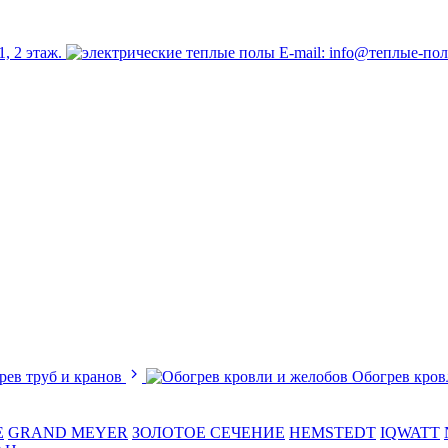
1, 2 этаж.
E-mail: info@теплые-по
рев труб и кранов
Обогрев кров
E
GRAND MEYER
ЗОЛОТОЕ СЕЧЕНИЕ
HEMSTEDT
IQWATT