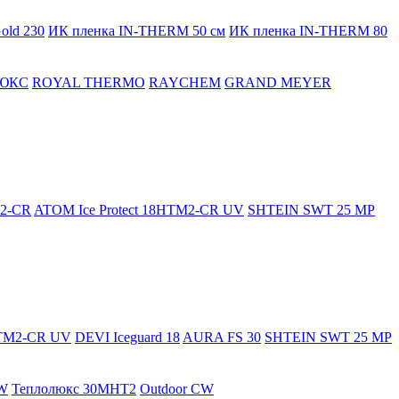
old 230
ИК пленка IN-THERM 50 см
ИК пленка IN-THERM 80
ЮКС
ROYAL THERMO
RAYCHEM
GRAND MEYER
M2-CR
ATOM Ice Protect 18HTM2-CR UV
SHTEIN SWT 25 MP
HTM2-CR UV
DEVI Iceguard 18
AURA FS 30
SHTEIN SWT 25 MP
W
Теплолюкс 30МНТ2
Outdoor CW