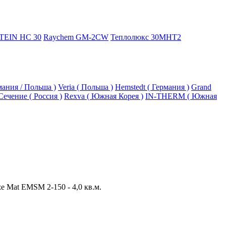
TEIN HC 30
Raychem GM-2CW
Теплолюкс 30МНТ2
рмания / Польша )
Veria ( Польша )
Hemstedt ( Германия )
Grand
Сечение ( Россия )
Rexva ( Южная Корея )
IN-THERM ( Южная
ize Mat EMSM 2-150 - 4,0 кв.м.