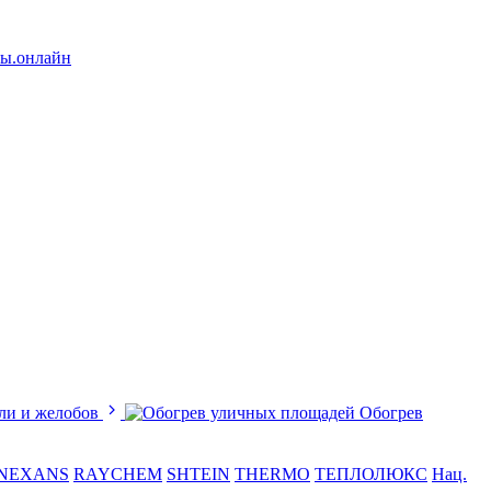
лы.онлайн
ли и желобов
Обогрев
NEXANS
RAYCHEM
SHTEIN
THERMO
ТЕПЛОЛЮКС
Нац.