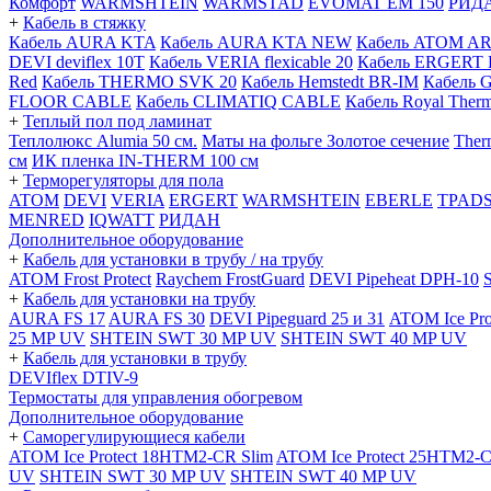
Комфорт
WARMSHTEIN
WARMSTAD
EVOMAT EM 150
РИД
+
Кабель в стяжку
Кабель AURA KTA
Кабель AURA KTA NEW
Кабель ATOM A
DEVI deviflex 10T
Кабель VERIA flexicable 20
Кабель ERGERT 
Red
Кабель THERMO SVK 20
Кабель Hemstedt BR-IM
Кабель 
FLOOR CABLE
Кабель CLIMATIQ CABLE
Кабель Royal Ther
+
Теплый пол под ламинат
Теплолюкс Alumia 50 см.
Маты на фольге Золотое сечение
Ther
см
ИК пленка IN-THERM 100 см
+
Терморегуляторы для пола
ATOM
DEVI
VERIA
ERGERT
WARMSHTEIN
EBERLE
TPAD
MENRED
IQWATT
РИДАН
Дополнительное оборудование
+
Кабель для установки в трубу / на трубу
ATOM Frost Protect
Raychem FrostGuard
DEVI Pipeheat DPH-10
+
Кабель для установки на трубу
AURA FS 17
AURA FS 30
DEVI Pipeguard 25 и 31
ATOM Ice Pr
25 MP UV
SHTEIN SWT 30 MP UV
SHTEIN SWT 40 MP UV
+
Кабель для установки в трубу
DEVIflex DTIV-9
Термостаты для управления обогревом
Дополнительное оборудование
+
Саморегулирующиеся кабели
ATOM Ice Protect 18HTM2-CR Slim
ATOM Ice Protect 25HTM2-C
UV
SHTEIN SWT 30 MP UV
SHTEIN SWT 40 MP UV