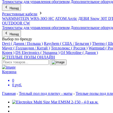
Термостаты для управления обогревом
Дополнительное оборуд
Назад
Резистивные кабели
WARMSHTEIN WRS-30O HC
ATOM Arctic
ДЕВИ Snow 30T D
OUTDOOR CW
Термостаты для управления обогревом
Дополнительное оборуд
Назад
Выбор по бренду
Devi ( Дания / Польша )
Raychem ( США / Бельгия )
Thermo ( Шв
Mayer ( Голландия / Китай )
Теплолюкс ( Россия )
Warmstad ( Ро
Корея )
DS Electronics ( Украина )
OJ Microline ( Дания )
Корзина
0
0
руб.
Главная
-
Теплый пол под плитку - маты
-
Теплые полы под п