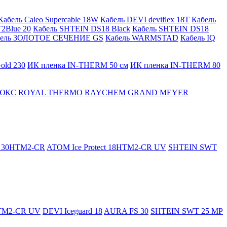
Кабель Caleo Supercable 18W
Кабель DEVI deviflex 18T
Кабель
2Blue 20
Кабель SHTEIN DS18 Black
Кабель SHTEIN DS18
бель ЗОЛОТОЕ СЕЧЕНИЕ GS
Кабель WARMSTAD
Кабель IQ
old 230
ИК пленка IN-THERM 50 см
ИК пленка IN-THERM 80
ЮКС
ROYAL THERMO
RAYCHEM
GRAND MEYER
ct 30HTM2-CR
ATOM Ice Protect 18HTM2-CR UV
SHTEIN SWT
HTM2-CR UV
DEVI Iceguard 18
AURA FS 30
SHTEIN SWT 25 MP