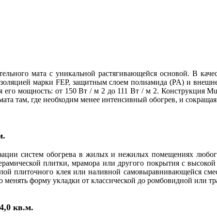
тельного мата c уникальной растягивающейся основой. В каче
изоляцией марки FEP, защитным слоем полиамида (PA) и внешн
его мощность: от 150 Вт / м 2 до 111 Вт / м 2. Конструкция Mul
ата там, где необходим менее интенсивный обогрев, и сокращая 
м
.
изации систем обогрева в жилых и нежилых помещениях любого
ерамической плитки, мрамора или другого покрытия с высокой
лой плиточного клея или наливной самовыравнивающейся смеси
о менять форму укладки от классической до ромбовидной или т
4,0 кв.м.