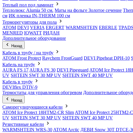
Теплый пол под ламинат
Теплолюкс Alumia 50 см.
Маты на фольге Золотое сечение
Ther
см
ИК пленка IN-THERM 100 см
Терморегуляторы для пола
ATOM
DEVI
VERIA
ERGERT
WARMSHTEIN
EBERLE
TPAD
MENRED
IQWATT
РИДАН
Дополнительное оборудование
Назад
Кабель в трубу / на трубу
ATOM Frost Protect
Raychem FrostGuard
DEVI Pipeheat DPH-10
Кабель на трубу
AURA FS 17
AURA FS 30
DEVI Pipeguard
ATOM Ice Protect 1
UV
SHTEIN SWT 30 MP UV
SHTEIN SWT 40 MP UV
Кабель в трубу
DEVIflex DTIV-9
Термостаты для управления обогревом
Дополнительное оборуд
Назад
Саморегулирующиеся кабели
ATOM Ice Protect 18HTM2-CR Slim
ATOM Ice Protect 25HTM2-C
UV
SHTEIN SWT 30 MP UV
SHTEIN SWT 40 MP UV
Резистивные кабели
WARMSHTEIN WRS-30
ATOM Arctic
ДЕВИ Snow 30T DTCE-3