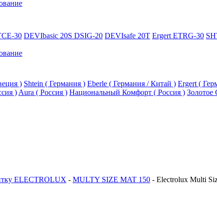
ование
TCE-30
DEVIbasic 20S DSIG-20
DEVIsafe 20T
Ergert ETRG-30
SH
ование
еция )
Shtein ( Германия )
Eberle ( Германия / Китай )
Ergert ( Ге
ссия )
Aura ( Россия )
Национальный Комфорт ( Россия )
Золотое 
литку ELECTROLUX
-
MULTY SIZE MAT 150
-
Electrolux Multi S