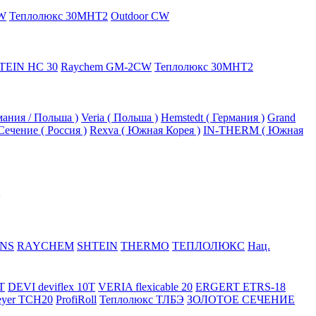
W
Теплолюкс 30МНТ2
Outdoor CW
TEIN HC 30
Raychem GM-2CW
Теплолюкс 30МНТ2
рмания / Польша )
Veria ( Польша )
Hemstedt ( Германия )
Grand
Сечение ( Россия )
Rexva ( Южная Корея )
IN-THERM ( Южная
NS
RAYCHEM
SHTEIN
THERMO
ТЕПЛОЛЮКС
Нац.
T
DEVI deviflex 10T
VERIA flexicable 20
ERGERT ETRS-18
eyer TCH20
ProfiRoll
Теплолюкс ТЛБЭ
ЗОЛОТОЕ СЕЧЕНИЕ