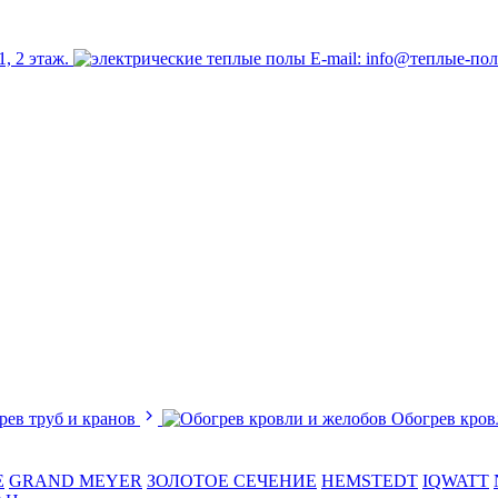
1, 2 этаж.
E-mail: info@теплые-по
рев труб и кранов
Обогрев кров
E
GRAND MEYER
ЗОЛОТОЕ СЕЧЕНИЕ
HEMSTEDT
IQWATT