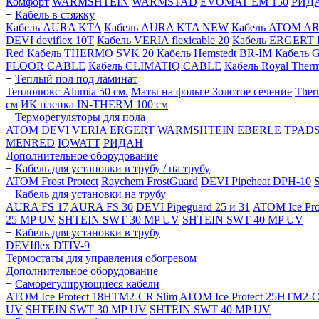
Комфорт
WARMSHTEIN
WARMSTAD
EVOMAT EM 150
РИД
+
Кабель в стяжку
Кабель AURA KTA
Кабель AURA KTA NEW
Кабель ATOM A
DEVI deviflex 10T
Кабель VERIA flexicable 20
Кабель ERGERT 
Red
Кабель THERMO SVK 20
Кабель Hemstedt BR-IM
Кабель 
FLOOR CABLE
Кабель CLIMATIQ CABLE
Кабель Royal Ther
+
Теплый пол под ламинат
Теплолюкс Alumia 50 см.
Маты на фольге Золотое сечение
Ther
см
ИК пленка IN-THERM 100 см
+
Терморегуляторы для пола
ATOM
DEVI
VERIA
ERGERT
WARMSHTEIN
EBERLE
TPAD
MENRED
IQWATT
РИДАН
Дополнительное оборудование
+
Кабель для установки в трубу / на трубу
ATOM Frost Protect
Raychem FrostGuard
DEVI Pipeheat DPH-10
+
Кабель для установки на трубу
AURA FS 17
AURA FS 30
DEVI Pipeguard 25 и 31
ATOM Ice Pr
25 MP UV
SHTEIN SWT 30 MP UV
SHTEIN SWT 40 MP UV
+
Кабель для установки в трубу
DEVIflex DTIV-9
Термостаты для управления обогревом
Дополнительное оборудование
+
Саморегулирующиеся кабели
ATOM Ice Protect 18HTM2-CR Slim
ATOM Ice Protect 25HTM2-C
UV
SHTEIN SWT 30 MP UV
SHTEIN SWT 40 MP UV