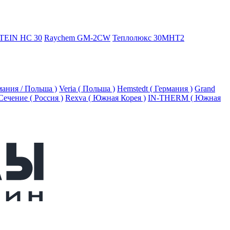
TEIN HC 30
Raychem GM-2CW
Теплолюкс 30МНТ2
рмания / Польша )
Veria ( Польша )
Hemstedt ( Германия )
Grand
Сечение ( Россия )
Rexva ( Южная Корея )
IN-THERM ( Южная