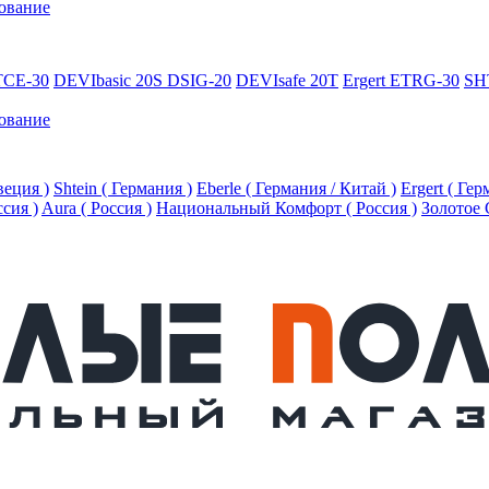
ование
TCE-30
DEVIbasic 20S DSIG-20
DEVIsafe 20T
Ergert ETRG-30
SH
ование
еция )
Shtein ( Германия )
Eberle ( Германия / Китай )
Ergert ( Ге
ссия )
Aura ( Россия )
Национальный Комфорт ( Россия )
Золотое 