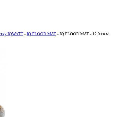
итку IQWATT
-
IQ FLOOR MAT
-
IQ FLOOR MAT - 12,0 кв.м.