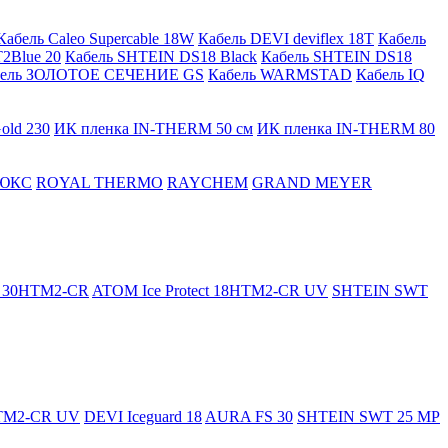
Кабель Caleo Supercable 18W
Кабель DEVI deviflex 18T
Кабель
2Blue 20
Кабель SHTEIN DS18 Black
Кабель SHTEIN DS18
бель ЗОЛОТОЕ СЕЧЕНИЕ GS
Кабель WARMSTAD
Кабель IQ
old 230
ИК пленка IN-THERM 50 см
ИК пленка IN-THERM 80
ЮКС
ROYAL THERMO
RAYCHEM
GRAND MEYER
ct 30HTM2-CR
ATOM Ice Protect 18HTM2-CR UV
SHTEIN SWT
HTM2-CR UV
DEVI Iceguard 18
AURA FS 30
SHTEIN SWT 25 MP