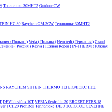
W
Теплолюкс 30МНТ2
Outdoor CW
TEIN HC 30
Raychem GM-2CW
Теплолюкс 30МНТ2
рмания / Польша )
Veria ( Польша )
Hemstedt ( Германия )
Grand
Сечение ( Россия )
Rexva ( Южная Корея )
IN-THERM ( Южная
NS
RAYCHEM
SHTEIN
THERMO
ТЕПЛОЛЮКС
Нац.
T
DEVI deviflex 10T
VERIA flexicable 20
ERGERT ETRS-18
eyer TCH20
ProfiRoll
Теплолюкс ТЛБЭ
ЗОЛОТОЕ СЕЧЕНИЕ