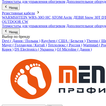
Термостаты для управления обогревом
Дополнительное оборуд
Назад
Резистивные кабели
WARMSHTEIN WRS-30O HC
ATOM Arctic
ДЕВИ Snow 30T D
OUTDOOR CW
Термостаты для управления обогревом
Дополнительное оборуд
Назад
Выбор по бренду
Devi ( Дания / Польша )
Raychem ( США / Бельгия )
Thermo ( Шв
Mayer ( Голландия / Китай )
Теплолюкс ( Россия )
Warmstad ( Ро
Корея )
DS Electronics ( Украина )
OJ Microline ( Дания )