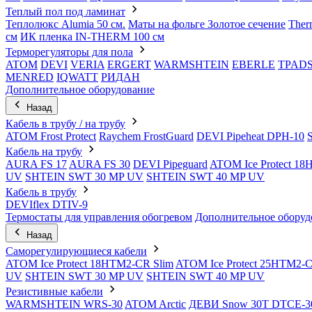
Теплый пол под ламинат
Теплолюкс Alumia 50 см.
Маты на фольге Золотое сечение
Ther
см
ИК пленка IN-THERM 100 см
Терморегуляторы для пола
ATOM
DEVI
VERIA
ERGERT
WARMSHTEIN
EBERLE
TPAD
MENRED
IQWATT
РИДАН
Дополнительное оборудование
Назад
Кабель в трубу / на трубу
ATOM Frost Protect
Raychem FrostGuard
DEVI Pipeheat DPH-10
Кабель на трубу
AURA FS 17
AURA FS 30
DEVI Pipeguard
ATOM Ice Protect 1
UV
SHTEIN SWT 30 MP UV
SHTEIN SWT 40 MP UV
Кабель в трубу
DEVIflex DTIV-9
Термостаты для управления обогревом
Дополнительное оборуд
Назад
Саморегулирующиеся кабели
ATOM Ice Protect 18HTM2-CR Slim
ATOM Ice Protect 25HTM2-C
UV
SHTEIN SWT 30 MP UV
SHTEIN SWT 40 MP UV
Резистивные кабели
WARMSHTEIN WRS-30
ATOM Arctic
ДЕВИ Snow 30T DTCE-3