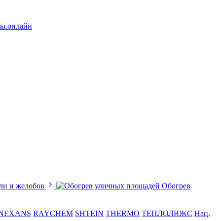
лы.онлайн
ли и желобов
Обогрев
NEXANS
RAYCHEM
SHTEIN
THERMO
ТЕПЛОЛЮКС
Нац.