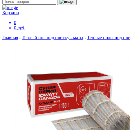
Корзина
0
0
руб.
Главная
-
Теплый пол под плитку - маты
-
Теплые полы под пл