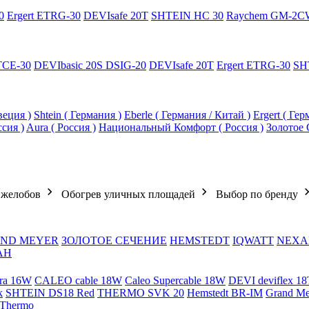
0
Ergert ETRG-30
DEVIsafe 20T
SHTEIN HC 30
Raychem GM-2C
TCE-30
DEVIbasic 20S DSIG-20
DEVIsafe 20T
Ergert ETRG-30
SH
еция )
Shtein ( Германия )
Eberle ( Германия / Китай )
Ergert ( Ге
ссия )
Aura ( Россия )
Национальный Комфорт ( Россия )
Золотое 
 желобов
Обогрев уличных площадей
Выбор по бренду
ND MEYER
ЗОЛОТОЕ СЕЧЕНИЕ
HEMSTEDT
IQWATT
NEXA
АН
ra 16W
CALEO cable 18W
Caleo Supercable 18W
DEVI deviflex 18
k
SHTEIN DS18 Red
THERMO SVK 20
Hemstedt BR-IM
Grand M
 Thermo