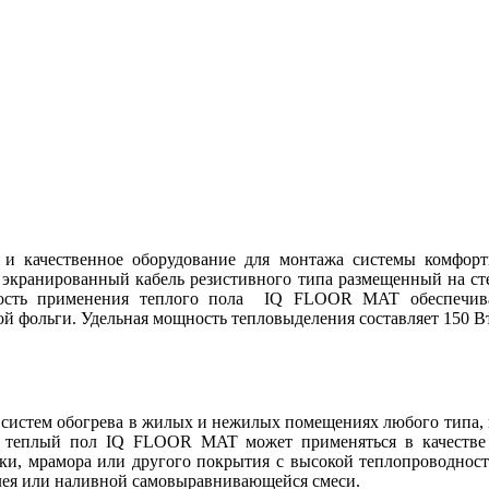
 качественное оборудование для монтажа системы комфорт
экранированный кабель резистивного типа размещенный на с
сность применения теплого пола IQ FLOOR MAT обеспечивае
фольги. Удельная мощность тепловыделения составляет 150 Вт
систем обогрева в жилых и нежилых помещениях любого типа, г
й теплый пол IQ FLOOR MAT может применяться в качестве
тки, мрамора или другого покрытия с высокой теплопроводност
клея или наливной самовыравнивающейся смеси.