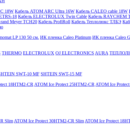
АН
RC 18W
Кабель ATOM ARC Ultra 16W
Кабель CALEO cable 18W
ETRS-18
Кабель ELECTROLUX Twin Cable
Кабель RAYCHEM T
Grand Meyer TCH20
Кабель ProfiRoll
Кабель Теплолюкс ТЛБЭ
Ка
mo
momat LP 130 50 cм.
ИК пленка Caleo Platinum
ИК пленка Caleo G
S
THERMO
ELECTROLUX
OJ ELECTRONICS
AURA
ТЕПЛОЛ
SHTEIN SWT-10 MF
SHTEIN SWT-15 MF
otect 18HTM2-CR
ATOM Ice Protect 25HTM2-CR
ATOM Ice Prote
R Slim
ATOM Ice Protect 30HTM2-CR Slim
ATOM Ice Protect 18