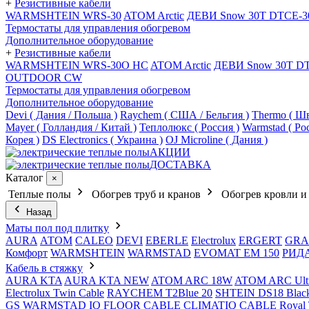
+
Резистивные кабели
WARMSHTEIN WRS-30
ATOM Arctic
ДЕВИ Snow 30T DTCE-3
Термостаты для управления обогревом
Дополнительное оборудование
+
Резистивные кабели
WARMSHTEIN WRS-30O HC
ATOM Arctic
ДЕВИ Snow 30T D
OUTDOOR CW
Термостаты для управления обогревом
Дополнительное оборудование
Devi ( Дания / Польша )
Raychem ( США / Бельгия )
Thermo ( Шв
Mayer ( Голландия / Китай )
Теплолюкс ( Россия )
Warmstad ( Ро
Корея )
DS Electronics ( Украина )
OJ Microline ( Дания )
АКЦИИ
ДОСТАВКА
Каталог
×
Теплые полы
Обогрев труб и кранов
Обогрев кровли и
Назад
Маты пол под плитку
AURA
АТОМ
CALEO
DEVI
EBERLE
Electrolux
ERGERT
GRA
Комфорт
WARMSHTEIN
WARMSTAD
EVOMAT EM 150
РИД
Кабель в стяжку
AURA KTA
AURA KTA NEW
ATOM ARC 18W
ATOM ARC Ult
Electrolux Twin Cable
RAYCHEM T2Blue 20
SHTEIN DS18 Blac
GS
WARMSTAD
IQ FLOOR CABLE
CLIMATIQ CABLE
Royal