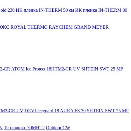
old 230
ИК пленка IN-THERM 50 см
ИК пленка IN-THERM 80
ЮКС
ROYAL THERMO
RAYCHEM
GRAND MEYER
M2-CR
ATOM Ice Protect 18HTM2-CR UV
SHTEIN SWT 25 MP
HTM2-CR UV
DEVI Iceguard 18
AURA FS 30
SHTEIN SWT 25 MP
W
Теплолюкс 30МНТ2
Outdoor CW