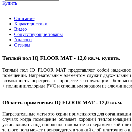
Купить
Описание
Характеристики
Видео
Сопутствующие товары
Аналоги
Отзывы
Теплый пол
IQ FLOOR MAT - 12,0 кв.м. купить.
Теплый пол IQ FLOOR MAT представляет собой надежное и
помещении. Нагревательным элементом служит двухжильный 
возможность перегрева в процессе эксплуатации. Безопа
+ поливинилхлорида PVС и сплошным экраном из алюминиевой 
Область применения
IQ FLOOR MAT - 12,0 кв.м.
Нагревательные маты это серии применяются для организации 
случаях когда помещение обладает хорошей теплоизоляцие
устанавливать под напольное покрытие из керамической пли
теплого пола может производится в тонкий слой плиточного 