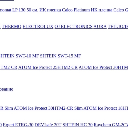
momat LP 130 50 cм.
ИК пленка Caleo Platinum
ИК пленка Caleo G
S
THERMO
ELECTROLUX
OJ ELECTRONICS
AURA
ТЕПЛОЛ
SHTEIN SWT-10 MF
SHTEIN SWT-15 MF
8HTM2-CR
ATOM Ice Protect 25HTM2-CR
ATOM Ice Protect 30HT
ование
R Slim
ATOM Ice Protect 30HTM2-CR Slim
ATOM Ice Protect 18
0
Ergert ETRG-30
DEVIsafe 20T
SHTEIN HC 30
Raychem GM-2C