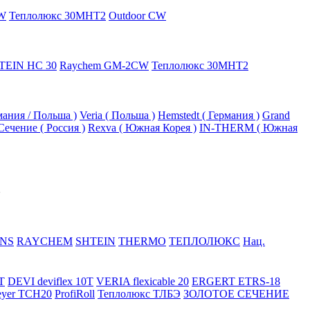
W
Теплолюкс 30МНТ2
Outdoor CW
TEIN HC 30
Raychem GM-2CW
Теплолюкс 30МНТ2
рмания / Польша )
Veria ( Польша )
Hemstedt ( Германия )
Grand
Сечение ( Россия )
Rexva ( Южная Корея )
IN-THERM ( Южная
NS
RAYCHEM
SHTEIN
THERMO
ТЕПЛОЛЮКС
Нац.
T
DEVI deviflex 10T
VERIA flexicable 20
ERGERT ETRS-18
eyer TCH20
ProfiRoll
Теплолюкс ТЛБЭ
ЗОЛОТОЕ СЕЧЕНИЕ