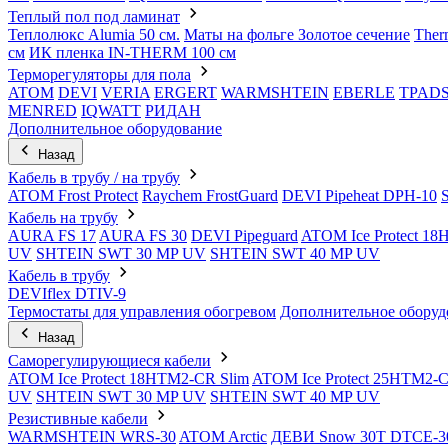
Теплый пол под ламинат
Теплолюкс Alumia 50 см.
Маты на фольге Золотое сечение
Ther
см
ИК пленка IN-THERM 100 см
Терморегуляторы для пола
ATOM
DEVI
VERIA
ERGERT
WARMSHTEIN
EBERLE
TPAD
MENRED
IQWATT
РИДАН
Дополнительное оборудование
Назад
Кабель в трубу / на трубу
ATOM Frost Protect
Raychem FrostGuard
DEVI Pipeheat DPH-10
Кабель на трубу
AURA FS 17
AURA FS 30
DEVI Pipeguard
ATOM Ice Protect 1
UV
SHTEIN SWT 30 MP UV
SHTEIN SWT 40 MP UV
Кабель в трубу
DEVIflex DTIV-9
Термостаты для управления обогревом
Дополнительное оборуд
Назад
Саморегулирующиеся кабели
ATOM Ice Protect 18HTM2-CR Slim
ATOM Ice Protect 25HTM2-C
UV
SHTEIN SWT 30 MP UV
SHTEIN SWT 40 MP UV
Резистивные кабели
WARMSHTEIN WRS-30
ATOM Arctic
ДЕВИ Snow 30T DTCE-3