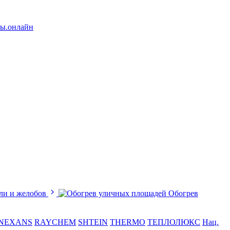
лы.онлайн
ли и желобов
Обогрев
NEXANS
RAYCHEM
SHTEIN
THERMO
ТЕПЛОЛЮКС
Нац.