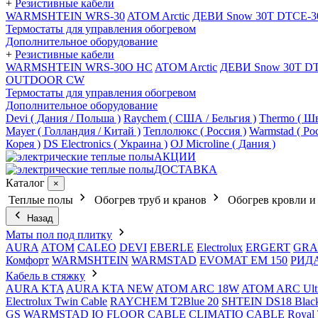
+
Резистивные кабели
WARMSHTEIN WRS-30
ATOM Arctic
ДЕВИ Snow 30T DTCE-3
Термостаты для управления обогревом
Дополнительное оборудование
+
Резистивные кабели
WARMSHTEIN WRS-30O HC
ATOM Arctic
ДЕВИ Snow 30T D
OUTDOOR CW
Термостаты для управления обогревом
Дополнительное оборудование
Devi ( Дания / Польша )
Raychem ( США / Бельгия )
Thermo ( Шв
Mayer ( Голландия / Китай )
Теплолюкс ( Россия )
Warmstad ( Ро
Корея )
DS Electronics ( Украина )
OJ Microline ( Дания )
АКЦИИ
ДОСТАВКА
Каталог
×
Теплые полы
Обогрев труб и кранов
Обогрев кровли и
Назад
Маты пол под плитку
AURA
АТОМ
CALEO
DEVI
EBERLE
Electrolux
ERGERT
GRA
Комфорт
WARMSHTEIN
WARMSTAD
EVOMAT EM 150
РИД
Кабель в стяжку
AURA KTA
AURA KTA NEW
ATOM ARC 18W
ATOM ARC Ult
Electrolux Twin Cable
RAYCHEM T2Blue 20
SHTEIN DS18 Blac
GS
WARMSTAD
IQ FLOOR CABLE
CLIMATIQ CABLE
Royal