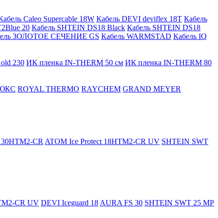
Кабель Caleo Supercable 18W
Кабель DEVI deviflex 18T
Кабель
2Blue 20
Кабель SHTEIN DS18 Black
Кабель SHTEIN DS18
бель ЗОЛОТОЕ СЕЧЕНИЕ GS
Кабель WARMSTAD
Кабель IQ
old 230
ИК пленка IN-THERM 50 см
ИК пленка IN-THERM 80
ЮКС
ROYAL THERMO
RAYCHEM
GRAND MEYER
ct 30HTM2-CR
ATOM Ice Protect 18HTM2-CR UV
SHTEIN SWT
HTM2-CR UV
DEVI Iceguard 18
AURA FS 30
SHTEIN SWT 25 MP