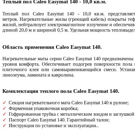
Теплый пол Caleo Easymat 140 - 10,0 кв.м.
Теплый пол Caleo Easymat 140 - 10,0 кв.м. представляе
метров. Нагревательные жилы (греющий кабель) покрыты те
жилой, нейтрализует электромагнитное излучение и обеспечив
длиной 20,0 м и шириной 0,5 м. Удельная мощность тепловыдел
Область применения
Caleo Easymat 140
.
Нагревательные маты серии Caleo Easymat 140 предназначены
уровня комфорта. Обеспечивает подогрев поверхности пола
плиточного клея или самовыравнивающийся смеси. Устанав
линолеума, ламината и кавролина.
Комплектация теплого пола Caleo Easymat 140.
✓
Секция нагревательного мата Caleo Easymat 140 в рулоне;
✓
Фирменная упаковочная коробка;
✓
Г
офрированная трубка с металлическим зондом и заглушкой
✓
Паспорт Caleo Easymat 140. Гарантийный талон;
✓
Инструкция по установке и эксплуатации..