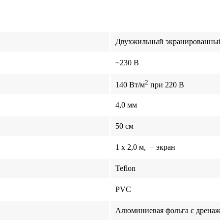
Двухжильный экранированны
~230 В
2
140 Вт/м
при 220 В
4,0 мм
50 см
1 x
2,0
м, + экран
Teflon
PVC
Алюминиевая фольга с дрена