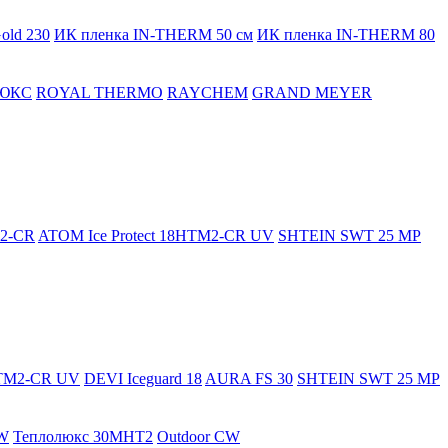
old 230
ИК пленка IN-THERM 50 см
ИК пленка IN-THERM 80
ЮКС
ROYAL THERMO
RAYCHEM
GRAND MEYER
M2-CR
ATOM Ice Protect 18HTM2-CR UV
SHTEIN SWT 25 MP
HTM2-CR UV
DEVI Iceguard 18
AURA FS 30
SHTEIN SWT 25 MP
W
Теплолюкс 30МНТ2
Outdoor CW