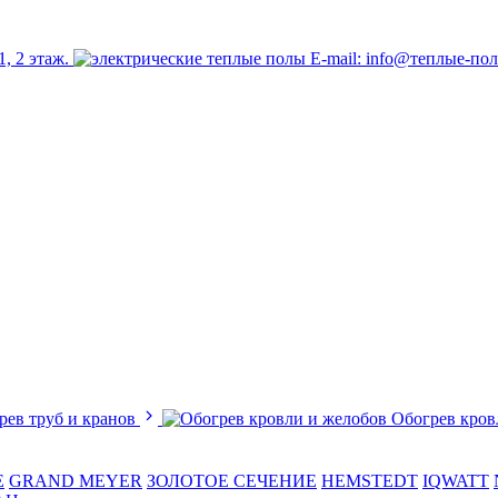
1, 2 этаж.
E-mail: info@теплые-по
рев труб и кранов
Обогрев кров
E
GRAND MEYER
ЗОЛОТОЕ СЕЧЕНИЕ
HEMSTEDT
IQWATT