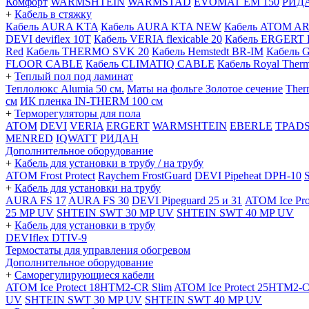
Комфорт
WARMSHTEIN
WARMSTAD
EVOMAT EM 150
РИД
+
Кабель в стяжку
Кабель AURA KTA
Кабель AURA KTA NEW
Кабель ATOM A
DEVI deviflex 10T
Кабель VERIA flexicable 20
Кабель ERGERT 
Red
Кабель THERMO SVK 20
Кабель Hemstedt BR-IM
Кабель 
FLOOR CABLE
Кабель CLIMATIQ CABLE
Кабель Royal Ther
+
Теплый пол под ламинат
Теплолюкс Alumia 50 см.
Маты на фольге Золотое сечение
Ther
см
ИК пленка IN-THERM 100 см
+
Терморегуляторы для пола
ATOM
DEVI
VERIA
ERGERT
WARMSHTEIN
EBERLE
TPAD
MENRED
IQWATT
РИДАН
Дополнительное оборудование
+
Кабель для установки в трубу / на трубу
ATOM Frost Protect
Raychem FrostGuard
DEVI Pipeheat DPH-10
+
Кабель для установки на трубу
AURA FS 17
AURA FS 30
DEVI Pipeguard 25 и 31
ATOM Ice Pr
25 MP UV
SHTEIN SWT 30 MP UV
SHTEIN SWT 40 MP UV
+
Кабель для установки в трубу
DEVIflex DTIV-9
Термостаты для управления обогревом
Дополнительное оборудование
+
Саморегулирующиеся кабели
ATOM Ice Protect 18HTM2-CR Slim
ATOM Ice Protect 25HTM2-C
UV
SHTEIN SWT 30 MP UV
SHTEIN SWT 40 MP UV