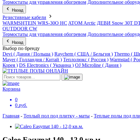
Термостаты для управления обогревом
Дополнительное оборуд
Назад
Резистивные кабели
WARMSHTEIN WRS-30O HC
ATOM Arctic
ДЕВИ Snow 30T D
OUTDOOR CW
Термостаты для управления обогревом
Дополнительное оборуд
Назад
Выбор по бренду
Devi ( Дания / Польша )
Raychem ( США / Бельгия )
Thermo ( Шв
Mayer ( Голландия / Китай )
Теплолюкс ( Россия )
Warmstad ( Ро
Корея )
DS Electronics ( Украина )
OJ Microline ( Дания )
Корзина
0
0
руб.
Главная
-
Теплый пол под плитку - маты
-
Теплые полы под п
Caleo Easymat 140 - 12,0 кв.м.