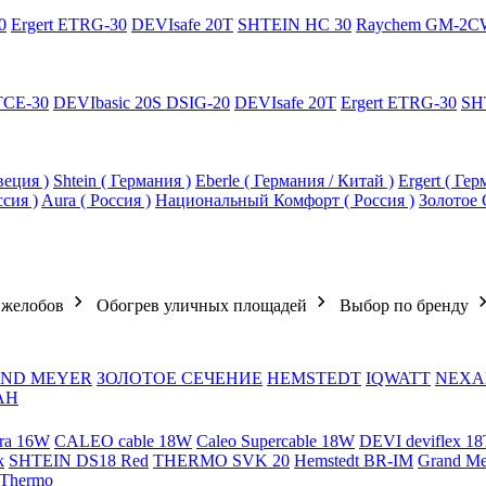
0
Ergert ETRG-30
DEVIsafe 20T
SHTEIN HC 30
Raychem GM-2C
TCE-30
DEVIbasic 20S DSIG-20
DEVIsafe 20T
Ergert ETRG-30
SH
еция )
Shtein ( Германия )
Eberle ( Германия / Китай )
Ergert ( Ге
ссия )
Aura ( Россия )
Национальный Комфорт ( Россия )
Золотое 
 желобов
Обогрев уличных площадей
Выбор по бренду
ND MEYER
ЗОЛОТОЕ СЕЧЕНИЕ
HEMSTEDT
IQWATT
NEXA
АН
ra 16W
CALEO cable 18W
Caleo Supercable 18W
DEVI deviflex 18
k
SHTEIN DS18 Red
THERMO SVK 20
Hemstedt BR-IM
Grand M
 Thermo