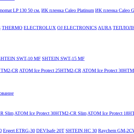
momat LP 130 50 cм.
ИК пленка Caleo Platinum
ИК пленка Caleo G
S
THERMO
ELECTROLUX
OJ ELECTRONICS
AURA
ТЕПЛОЛ
SHTEIN SWT-10 MF
SHTEIN SWT-15 MF
8HTM2-CR
ATOM Ice Protect 25HTM2-CR
ATOM Ice Protect 30HT
ование
R Slim
ATOM Ice Protect 30HTM2-CR Slim
ATOM Ice Protect 18
0
Ergert ETRG-30
DEVIsafe 20T
SHTEIN HC 30
Raychem GM-2C