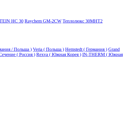
TEIN HC 30
Raychem GM-2CW
Теплолюкс 30МНТ2
рмания / Польша )
Veria ( Польша )
Hemstedt ( Германия )
Grand
Сечение ( Россия )
Rexva ( Южная Корея )
IN-THERM ( Южная