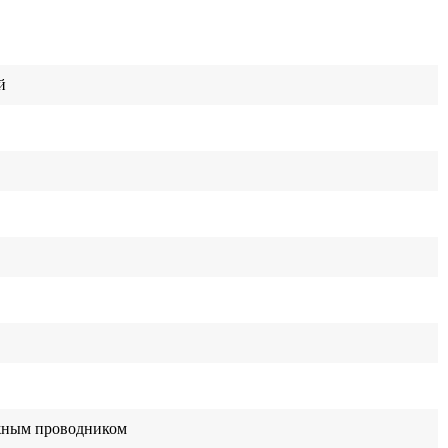
й
жным проводником