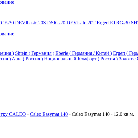
ование
TCE-30
DEVIbasic 20S DSIG-20
DEVIsafe 20T
Ergert ETRG-30
SH
ование
еция )
Shtein ( Германия )
Eberle ( Германия / Китай )
Ergert ( Ге
ссия )
Aura ( Россия )
Национальный Комфорт ( Россия )
Золотое 
литку CALEO
-
Caleo Easymat 140
-
Caleo Easymat 140 - 12,0 кв.м.