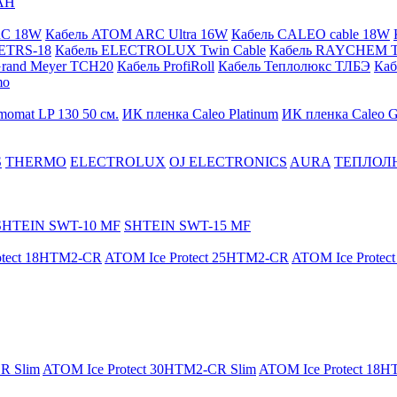
АН
RC 18W
Кабель ATOM ARC Ultra 16W
Кабель CALEO cable 18W
ETRS-18
Кабель ELECTROLUX Twin Cable
Кабель RAYCHEM T
Grand Meyer TCH20
Кабель ProfiRoll
Кабель Теплолюкс ТЛБЭ
Ка
mo
momat LP 130 50 cм.
ИК пленка Caleo Platinum
ИК пленка Caleo G
S
THERMO
ELECTROLUX
OJ ELECTRONICS
AURA
ТЕПЛОЛ
SHTEIN SWT-10 MF
SHTEIN SWT-15 MF
otect 18HTM2-CR
ATOM Ice Protect 25HTM2-CR
ATOM Ice Prote
R Slim
ATOM Ice Protect 30HTM2-CR Slim
ATOM Ice Protect 18