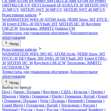
CR Slim
ATOM Ice Protect 30HTM2-CR Slim
ATOM Ice Protect
18HTM2-CR UV
DEVI Iceguard 18
AURA FS 30
SHTEIN SWT
25 MP UV
SHTEIN SWT 30 MP UV
SHTEIN SWT 40 MP UV
Резистивные кабели
WARMSHTEIN WRS-30
ATOM Arctic
ДЕВИ Snow 30T DTCE-
30
Ergert ETRG-30
DEVIsafe 20T
SHTEIN HC 30
Raychem
GM-2CW
Теплолюкс 30МНТ2
Outdoor CW
Термостаты для управления обогревом
Дополнительное
оборудование
Назад
Резистивные кабели
WARMSHTEIN WRS-30O HC
ATOM Arctic
ДЕВИ Snow 30T
DTCE-30
DEVIbasic 20S DSIG-20
DEVIsafe 20T
Ergert ETRG-
30
SHTEIN HC 30
Raychem GM-2CW
Теплолюкс 30МНТ2
OUTDOOR CW
Термостаты для управления обогревом
Дополнительное
оборудование
Назад
Выбор по бренду
Devi ( Дания / Польша )
Raychem ( США / Бельгия )
Thermo (
Швеция )
Shtein ( Германия )
Eberle ( Германия / Китай )
Ergert
( Германия / Польша )
Veria ( Польша )
Hemstedt ( Германия )
Grand Mayer ( Голландия / Китай )
Теплолюкс ( Россия )
Warmstad ( Россия )
Aura ( Россия )
Национальный Комфорт (