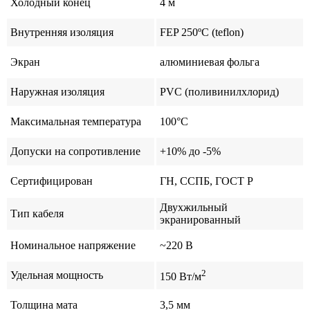
Холодный конец
4 м
Внутренняя изоляция
FEP 250ºС (teflon)
Экран
алюминиевая фольга
Наружная изоляция
PVС (поливинилхлорид)
Максимальная температура
100°C
Допуски на сопротивление
+10% до -5%
Сертифицирован
ГН, ССПБ, ГОСТ Р
Двухжильный
Тип кабеля
экранированный
Номинальное напряжение
~220 В
2
Удельная мощность
150 Вт/м
Толщина мата
3,5 мм