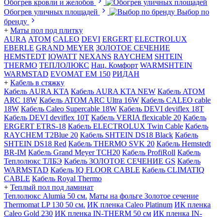
Обогрев кровли и желобов
Обогрев уличных площадей
Выбор по
бренду
+
Маты пол под плитку
AURA
АТОМ
CALEO
DEVI
ERGERT
ELECTROLUX
EBERLE
GRAND MEYER
ЗОЛОТОЕ СЕЧЕНИЕ
HEMSTEDT
IQWATT
NEXANS
RAYCHEM
SHTEIN
THERMO
ТЕПЛОЛЮКС
Нац. Комфорт
WARMSHTEIN
WARMSTAD
EVOMAT EM 150
РИДАН
+
Кабель в стяжку
Кабель AURA KTA
Кабель AURA KTA NEW
Кабель ATOM
ARC 18W
Кабель ATOM ARC Ultra 16W
Кабель CALEO cable
18W
Кабель Caleo Supercable 18W
Кабель DEVI deviflex 18T
Кабель DEVI deviflex 10T
Кабель VERIA flexicable 20
Кабель
ERGERT ETRS-18
Кабель ELECTROLUX Twin Cable
Кабель
RAYCHEM T2Blue 20
Кабель SHTEIN DS18 Black
Кабель
SHTEIN DS18 Red
Кабель THERMO SVK 20
Кабель Hemstedt
BR-IM
Кабель Grand Meyer TCH20
Кабель ProfiRoll
Кабель
Теплолюкс ТЛБЭ
Кабель ЗОЛОТОЕ СЕЧЕНИЕ GS
Кабель
WARMSTAD
Кабель IQ FLOOR CABLE
Кабель CLIMATIQ
CABLE
Кабель Royal Thermo
+
Теплый пол под ламинат
Теплолюкс Alumia 50 см.
Маты на фольге Золотое сечение
Thermomat LP 130 50 cм.
ИК пленка Caleo Platinum
ИК пленка
Caleo Gold 230
ИК пленка IN-THERM 50 см
ИК пленка IN-