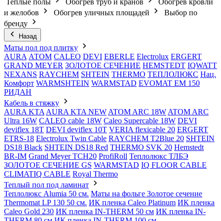
Теплые полы
Обогрев труб и кранов
Обогрев кровли
и желобов
Обогрев уличных площадей
Выбор по
бренду
Назад
Маты пол под плитку
AURA
АТОМ
CALEO
DEVI
EBERLE
Electrolux
ERGERT
GRAND MEYER
ЗОЛОТОЕ СЕЧЕНИЕ
HEMSTEDT
IQWATT
NEXANS
RAYCHEM
SHTEIN
THERMO
ТЕПЛОЛЮКС
Нац.
Комфорт
WARMSHTEIN
WARMSTAD
EVOMAT EM 150
РИДАН
Кабель в стяжку
AURA KTA
AURA KTA NEW
ATOM ARC 18W
ATOM ARC
Ultra 16W
CALEO cable 18W
Caleo Supercable 18W
DEVI
deviflex 18T
DEVI deviflex 10T
VERIA flexicable 20
ERGERT
ETRS-18
Electrolux Twin Cable
RAYCHEM T2Blue 20
SHTEIN
DS18 Black
SHTEIN DS18 Red
THERMO SVK 20
Hemstedt
BR-IM
Grand Meyer TCH20
ProfiRoll
Теплолюкс ТЛБЭ
ЗОЛОТОЕ СЕЧЕНИЕ GS
WARMSTAD
IQ FLOOR CABLE
CLIMATIQ CABLE
Royal Thermo
Теплый пол под ламинат
Теплолюкс Alumia 50 см.
Маты на фольге Золотое сечение
Thermomat LP 130 50 cм.
ИК пленка Caleo Platinum
ИК пленка
Caleo Gold 230
ИК пленка IN-THERM 50 см
ИК пленка IN-
THERM 80 см
ИК пленка IN-THERM 100 см