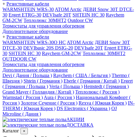
+
Резистивные кабели
WARMSHTEIN WRS-30
ATOM Arctic
ДЕВИ Snow 30T DTCE-
30
Ergert ETRG-30
DEVIsafe 20T
SHTEIN HC 30
Raychem
GM-2CW
Теплолюкс 30МНТ2
Outdoor CW
Термостаты для управления обогревом
Дополнительное оборудование
+
Резистивные кабели
WARMSHTEIN WRS-30O HC
ATOM Arctic
ДЕВИ Snow 30T
DTCE-30
DEVIbasic 20S DSIG-20
DEVIsafe 20T
Ergert ETRG-
30
SHTEIN HC 30
Raychem GM-2CW
Теплолюкс 30МНТ2
OUTDOOR CW
Термостаты для управления обогревом
Дополнительное оборудование
Devi ( Дания / Польша )
Raychem ( США / Бельгия )
Thermo (
Швеция )
Shtein ( Германия )
Eberle ( Германия / Китай )
Ergert
( Германия / Польша )
Veria ( Польша )
Hemstedt ( Германия )
Grand Mayer ( Голландия / Китай )
Теплолюкс ( Россия )
Warmstad ( Россия )
Aura ( Россия )
Национальный Комфорт (
Россия )
Золотое Сечение ( Россия )
Rexva ( Южная Корея )
IN-
THERM ( Южная Корея )
DS Electronics ( Украина )
OJ
Microline ( Дания )
АКЦИИ
ДОСТАВКА
Каталог
×