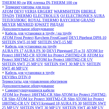
THERM 80 см
ИК пленка IN-THERM 100 см
+
Терморегуляторы для пола
ATOM
DEVI
VERIA
ERGERT
WARMSHTEIN
EBERLE
TPADS
THERMO
ELECTROLUX
OJ ELECTRONICS
AURA
ТЕПЛОЛЮКС
ROYAL THERMO
RAYCHEM
GRAND
MEYER
MENRED
IQWATT
РИДАН
Дополнительное оборудование
+
Кабель для установки в трубу / на трубу
ATOM Frost Protect
Raychem FrostGuard
DEVI Pipeheat DPH-10
SHTEIN SWT-10 MF
SHTEIN SWT-15 MF
+
Кабель для установки на трубу
AURA FS 17
AURA FS 30
DEVI Pipeguard 25 и 31
ATOM Ice
Protect 18HTM2-CR
ATOM Ice Protect 25HTM2-CR
ATOM Ice
Protect 30HTM2-CR
ATOM Ice Protect 18HTM2-CR UV
SHTEIN SWT 25 MP UV
SHTEIN SWT 30 MP UV
SHTEIN
SWT 40 MP UV
+
Кабель для установки в трубу
DEVIflex DTIV-9
Термостаты для управления обогревом
Дополнительное оборудование
+
Саморегулирующиеся кабели
ATOM Ice Protect 18HTM2-CR Slim
ATOM Ice Protect 25HTM2-
CR Slim
ATOM Ice Protect 30HTM2-CR Slim
ATOM Ice Protect
18HTM2-CR UV
DEVI Iceguard 18
AURA FS 30
SHTEIN SWT
25 MP UV
SHTEIN SWT 30 MP UV
SHTEIN SWT 40 MP UV