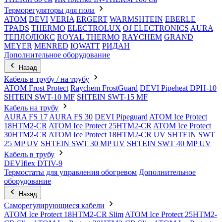
Терморегуляторы для пола
ATOM
DEVI
VERIA
ERGERT
WARMSHTEIN
EBERLE
TPADS
THERMO
ELECTROLUX
OJ ELECTRONICS
AURA
ТЕПЛОЛЮКС
ROYAL THERMO
RAYCHEM
GRAND
MEYER
MENRED
IQWATT
РИДАН
Дополнительное оборудование
Назад
Кабель в трубу / на трубу
ATOM Frost Protect
Raychem FrostGuard
DEVI Pipeheat DPH-10
SHTEIN SWT-10 MF
SHTEIN SWT-15 MF
Кабель на трубу
AURA FS 17
AURA FS 30
DEVI Pipeguard
ATOM Ice Protect
18HTM2-CR
ATOM Ice Protect 25HTM2-CR
ATOM Ice Protect
30HTM2-CR
ATOM Ice Protect 18HTM2-CR UV
SHTEIN SWT
25 MP UV
SHTEIN SWT 30 MP UV
SHTEIN SWT 40 MP UV
Кабель в трубу
DEVIflex DTIV-9
Термостаты для управления обогревом
Дополнительное
оборудование
Назад
Саморегулирующиеся кабели
ATOM Ice Protect 18HTM2-CR Slim
ATOM Ice Protect 25HTM2-