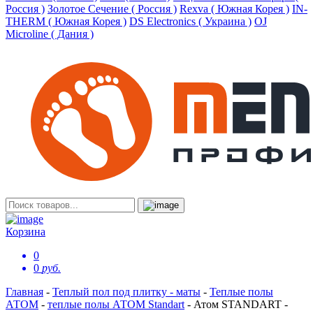
Россия )
Золотое Сечение ( Россия )
Rexva ( Южная Корея )
IN-
THERM ( Южная Корея )
DS Electronics ( Украина )
OJ
Microline ( Дания )
Корзина
0
0
руб.
Главная
-
Теплый пол под плитку - маты
-
Теплые полы
АТОМ
-
теплые полы АТОМ Standart
-
Атом STANDART -