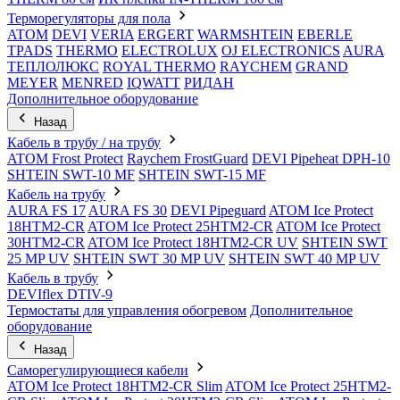
Терморегуляторы для пола
ATOM
DEVI
VERIA
ERGERT
WARMSHTEIN
EBERLE
TPADS
THERMO
ELECTROLUX
OJ ELECTRONICS
AURA
ТЕПЛОЛЮКС
ROYAL THERMO
RAYCHEM
GRAND
MEYER
MENRED
IQWATT
РИДАН
Дополнительное оборудование
Назад
Кабель в трубу / на трубу
ATOM Frost Protect
Raychem FrostGuard
DEVI Pipeheat DPH-10
SHTEIN SWT-10 MF
SHTEIN SWT-15 MF
Кабель на трубу
AURA FS 17
AURA FS 30
DEVI Pipeguard
ATOM Ice Protect
18HTM2-CR
ATOM Ice Protect 25HTM2-CR
ATOM Ice Protect
30HTM2-CR
ATOM Ice Protect 18HTM2-CR UV
SHTEIN SWT
25 MP UV
SHTEIN SWT 30 MP UV
SHTEIN SWT 40 MP UV
Кабель в трубу
DEVIflex DTIV-9
Термостаты для управления обогревом
Дополнительное
оборудование
Назад
Саморегулирующиеся кабели
ATOM Ice Protect 18HTM2-CR Slim
ATOM Ice Protect 25HTM2-