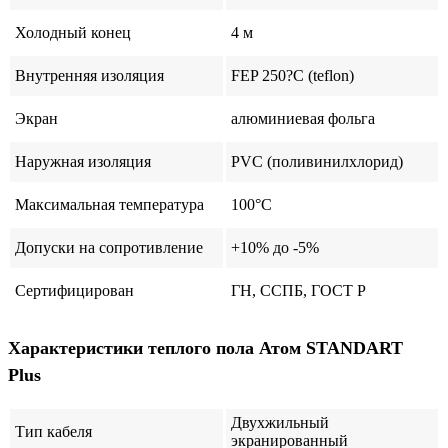
Холодный конец
4 м
Внутренняя изоляция
FEP 250?С (teflon)
Экран
алюминиевая фольга
Наружная изоляция
PVС (поливинилхлорид)
Максимальная температура
100°C
Допуски на сопротивление
+10% до -5%
Сертифицирован
ГН, ССПБ, ГОСТ Р
Характеристики
теплого пола Атом STANDART
Plus
Двухжильный
Тип кабеля
экранированный