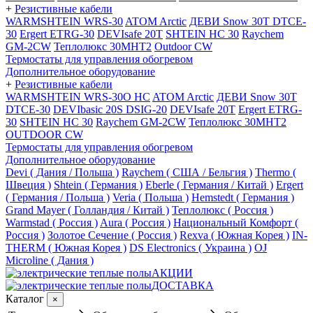
+
Резистивные кабели
WARMSHTEIN WRS-30
ATOM Arctic
ДЕВИ Snow 30T DTCE-
30
Ergert ETRG-30
DEVIsafe 20T
SHTEIN HC 30
Raychem
GM-2CW
Теплолюкс 30МНТ2
Outdoor CW
Термостаты для управления обогревом
Дополнительное оборудование
+
Резистивные кабели
WARMSHTEIN WRS-30O HC
ATOM Arctic
ДЕВИ Snow 30T
DTCE-30
DEVIbasic 20S DSIG-20
DEVIsafe 20T
Ergert ETRG-
30
SHTEIN HC 30
Raychem GM-2CW
Теплолюкс 30МНТ2
OUTDOOR CW
Термостаты для управления обогревом
Дополнительное оборудование
Devi ( Дания / Польша )
Raychem ( США / Бельгия )
Thermo (
Швеция )
Shtein ( Германия )
Eberle ( Германия / Китай )
Ergert
( Германия / Польша )
Veria ( Польша )
Hemstedt ( Германия )
Grand Mayer ( Голландия / Китай )
Теплолюкс ( Россия )
Warmstad ( Россия )
Aura ( Россия )
Национальный Комфорт (
Россия )
Золотое Сечение ( Россия )
Rexva ( Южная Корея )
IN-
THERM ( Южная Корея )
DS Electronics ( Украина )
OJ
Microline ( Дания )
АКЦИИ
ДОСТАВКА
Каталог
×