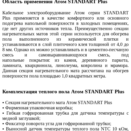
Область применения
Атом STANDART Plus
Кабельное электрооборудование Атом серии STANDART
Plus применяется в качестве комфортного или основного
подогрева напольной поверхности в холодных помещениях,
где нет других источников тепла. Преимущественно секции
нагревательных матов этой серии используется для обогрева
пола выполненного из керамической плитки и
устанавливаются в слой плиточного клея толщиной от 4,0 до
8 мм. Однако их можно устанавливать и в цементно-песчаную
смесь и самовыравнивающуюся смесь, под
напольные покрытия: из камня, деревянного паркета,
ламината, кварцвинила, линолеума, ковролина и мрамора.
Данная секция нагревательного мата рассчитана на обогрев
поверхности пола площадью 1,0 квадратных метра.
Комплектация теплого пола Атом STANDART Plus
•
Секция нагревательного мата Атом STANDART Plus
•
Фирменная упаковочная коробка;
•
Гибкая гофрированная трубка для датчика температуры с
медной заглушкой;
•
Фиксатор поворота угла для гофрированной трубки;
•
Выносной датчик температуры теплого пола NTC 10 кОм,