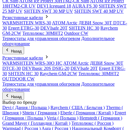
CR Slim
ATOM Ice Protect 30HTM2-CR Slim
ATOM Ice Protect
18HTM2-CR UV
DEVI Iceguard 18
AURA FS 30
SHTEIN SWT
25 MP UV
SHTEIN SWT 30 MP UV
SHTEIN SWT 40 MP UV
Резистивные кабели
WARMSHTEIN WRS-30
ATOM Arctic
ДЕВИ Snow 30T DTCE-
30
Ergert ETRG-30
DEVIsafe 20T
SHTEIN HC 30
Raychem
GM-2CW
Теплолюкс 30МНТ2
Outdoor CW
Термостаты для управления обогревом
Дополнительное
оборудование
Назад
Резистивные кабели
WARMSHTEIN WRS-30O HC
ATOM Arctic
ДЕВИ Snow 30T
DTCE-30
DEVIbasic 20S DSIG-20
DEVIsafe 20T
Ergert ETRG-
30
SHTEIN HC 30
Raychem GM-2CW
Теплолюкс 30МНТ2
OUTDOOR CW
Термостаты для управления обогревом
Дополнительное
оборудование
Назад
Выбор по бренду
Devi ( Дания / Польша )
Raychem ( США / Бельгия )
Thermo (
Швеция )
Shtein ( Германия )
Eberle ( Германия / Китай )
Ergert
( Германия / Польша )
Veria ( Польша )
Hemstedt ( Германия )
Grand Mayer ( Голландия / Китай )
Теплолюкс ( Россия )
Warmstad ( Россия )
Aura ( Россия )
Национальный Комфорт (