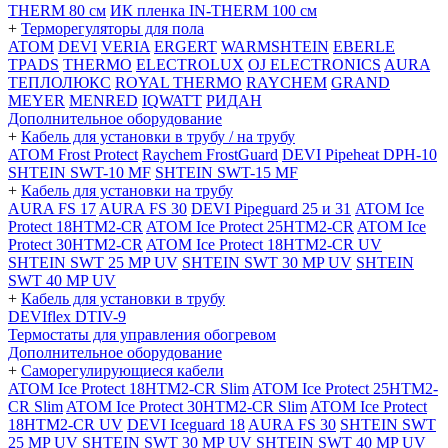
THERM 80 см
ИК пленка IN-THERM 100 см
+
Терморегуляторы для пола
ATOM
DEVI
VERIA
ERGERT
WARMSHTEIN
EBERLE
TPADS
THERMO
ELECTROLUX
OJ ELECTRONICS
AURA
ТЕПЛОЛЮКС
ROYAL THERMO
RAYCHEM
GRAND
MEYER
MENRED
IQWATT
РИДАН
Дополнительное оборудование
+
Кабель для установки в трубу / на трубу
ATOM Frost Protect
Raychem FrostGuard
DEVI Pipeheat DPH-10
SHTEIN SWT-10 MF
SHTEIN SWT-15 MF
+
Кабель для установки на трубу
AURA FS 17
AURA FS 30
DEVI Pipeguard 25 и 31
ATOM Ice
Protect 18HTM2-CR
ATOM Ice Protect 25HTM2-CR
ATOM Ice
Protect 30HTM2-CR
ATOM Ice Protect 18HTM2-CR UV
SHTEIN SWT 25 MP UV
SHTEIN SWT 30 MP UV
SHTEIN
SWT 40 MP UV
+
Кабель для установки в трубу
DEVIflex DTIV-9
Термостаты для управления обогревом
Дополнительное оборудование
+
Саморегулирующиеся кабели
ATOM Ice Protect 18HTM2-CR Slim
ATOM Ice Protect 25HTM2-
CR Slim
ATOM Ice Protect 30HTM2-CR Slim
ATOM Ice Protect
18HTM2-CR UV
DEVI Iceguard 18
AURA FS 30
SHTEIN SWT
25 MP UV
SHTEIN SWT 30 MP UV
SHTEIN SWT 40 MP UV