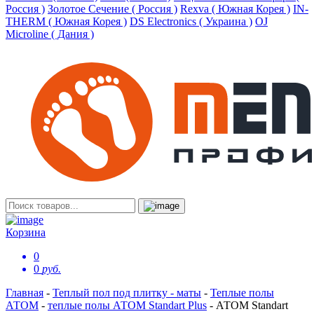
Россия )
Золотое Сечение ( Россия )
Rexva ( Южная Корея )
IN-
THERM ( Южная Корея )
DS Electronics ( Украина )
OJ
Microline ( Дания )
Корзина
0
0
руб.
Главная
-
Теплый пол под плитку - маты
-
Теплые полы
АТОМ
-
теплые полы АТОМ Standart Plus
-
АТОМ Standart