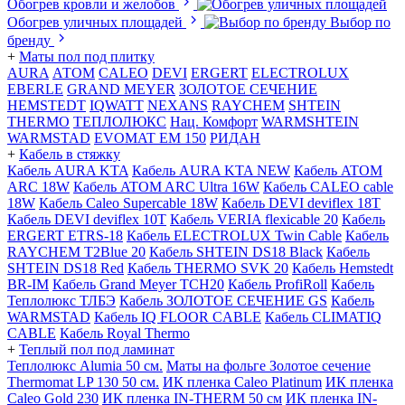
Обогрев кровли и желобов
Обогрев уличных площадей
Выбор по
бренду
+
Маты пол под плитку
AURA
АТОМ
CALEO
DEVI
ERGERT
ELECTROLUX
EBERLE
GRAND MEYER
ЗОЛОТОЕ СЕЧЕНИЕ
HEMSTEDT
IQWATT
NEXANS
RAYCHEM
SHTEIN
THERMO
ТЕПЛОЛЮКС
Нац. Комфорт
WARMSHTEIN
WARMSTAD
EVOMAT EM 150
РИДАН
+
Кабель в стяжку
Кабель AURA KTA
Кабель AURA KTA NEW
Кабель ATOM
ARC 18W
Кабель ATOM ARC Ultra 16W
Кабель CALEO cable
18W
Кабель Caleo Supercable 18W
Кабель DEVI deviflex 18T
Кабель DEVI deviflex 10T
Кабель VERIA flexicable 20
Кабель
ERGERT ETRS-18
Кабель ELECTROLUX Twin Cable
Кабель
RAYCHEM T2Blue 20
Кабель SHTEIN DS18 Black
Кабель
SHTEIN DS18 Red
Кабель THERMO SVK 20
Кабель Hemstedt
BR-IM
Кабель Grand Meyer TCH20
Кабель ProfiRoll
Кабель
Теплолюкс ТЛБЭ
Кабель ЗОЛОТОЕ СЕЧЕНИЕ GS
Кабель
WARMSTAD
Кабель IQ FLOOR CABLE
Кабель CLIMATIQ
CABLE
Кабель Royal Thermo
+
Теплый пол под ламинат
Теплолюкс Alumia 50 см.
Маты на фольге Золотое сечение
Thermomat LP 130 50 cм.
ИК пленка Caleo Platinum
ИК пленка
Caleo Gold 230
ИК пленка IN-THERM 50 см
ИК пленка IN-