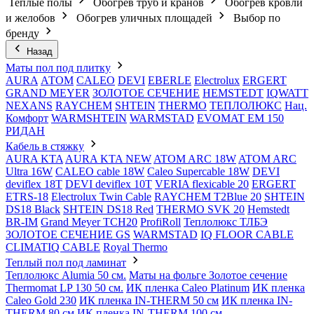
Теплые полы
Обогрев труб и кранов
Обогрев кровли
и желобов
Обогрев уличных площадей
Выбор по
бренду
Назад
Маты пол под плитку
AURA
АТОМ
CALEO
DEVI
EBERLE
Electrolux
ERGERT
GRAND MEYER
ЗОЛОТОЕ СЕЧЕНИЕ
HEMSTEDT
IQWATT
NEXANS
RAYCHEM
SHTEIN
THERMO
ТЕПЛОЛЮКС
Нац.
Комфорт
WARMSHTEIN
WARMSTAD
EVOMAT EM 150
РИДАН
Кабель в стяжку
AURA KTA
AURA KTA NEW
ATOM ARC 18W
ATOM ARC
Ultra 16W
CALEO cable 18W
Caleo Supercable 18W
DEVI
deviflex 18T
DEVI deviflex 10T
VERIA flexicable 20
ERGERT
ETRS-18
Electrolux Twin Cable
RAYCHEM T2Blue 20
SHTEIN
DS18 Black
SHTEIN DS18 Red
THERMO SVK 20
Hemstedt
BR-IM
Grand Meyer TCH20
ProfiRoll
Теплолюкс ТЛБЭ
ЗОЛОТОЕ СЕЧЕНИЕ GS
WARMSTAD
IQ FLOOR CABLE
CLIMATIQ CABLE
Royal Thermo
Теплый пол под ламинат
Теплолюкс Alumia 50 см.
Маты на фольге Золотое сечение
Thermomat LP 130 50 cм.
ИК пленка Caleo Platinum
ИК пленка
Caleo Gold 230
ИК пленка IN-THERM 50 см
ИК пленка IN-
THERM 80 см
ИК пленка IN-THERM 100 см