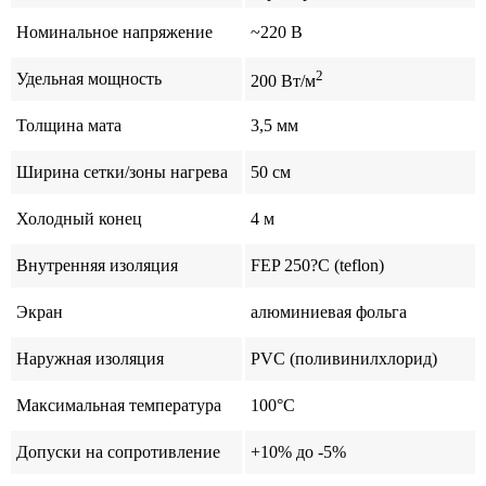
Номинальное напряжение
~220 В
2
Удельная мощность
200 Вт/м
Толщина мата
3,5 мм
Ширина сетки/зоны нагрева
50 см
Холодный конец
4 м
Внутренняя изоляция
FEP 250?С (teflon)
Экран
алюминиевая фольга
Наружная изоляция
PVС (поливинилхлорид)
Максимальная температура
100°C
Допуски на сопротивление
+10% до -5%