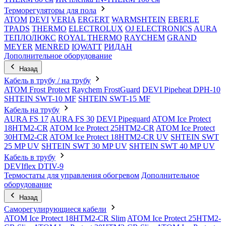
Терморегуляторы для пола
ATOM
DEVI
VERIA
ERGERT
WARMSHTEIN
EBERLE
TPADS
THERMO
ELECTROLUX
OJ ELECTRONICS
AURA
ТЕПЛОЛЮКС
ROYAL THERMO
RAYCHEM
GRAND
MEYER
MENRED
IQWATT
РИДАН
Дополнительное оборудование
Назад
Кабель в трубу / на трубу
ATOM Frost Protect
Raychem FrostGuard
DEVI Pipeheat DPH-10
SHTEIN SWT-10 MF
SHTEIN SWT-15 MF
Кабель на трубу
AURA FS 17
AURA FS 30
DEVI Pipeguard
ATOM Ice Protect
18HTM2-CR
ATOM Ice Protect 25HTM2-CR
ATOM Ice Protect
30HTM2-CR
ATOM Ice Protect 18HTM2-CR UV
SHTEIN SWT
25 MP UV
SHTEIN SWT 30 MP UV
SHTEIN SWT 40 MP UV
Кабель в трубу
DEVIflex DTIV-9
Термостаты для управления обогревом
Дополнительное
оборудование
Назад
Саморегулирующиеся кабели
ATOM Ice Protect 18HTM2-CR Slim
ATOM Ice Protect 25HTM2-