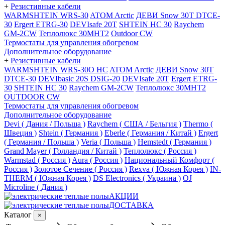
+
Резистивные кабели
WARMSHTEIN WRS-30
ATOM Arctic
ДЕВИ Snow 30T DTCE-
30
Ergert ETRG-30
DEVIsafe 20T
SHTEIN HC 30
Raychem
GM-2CW
Теплолюкс 30МНТ2
Outdoor CW
Термостаты для управления обогревом
Дополнительное оборудование
+
Резистивные кабели
WARMSHTEIN WRS-30O HC
ATOM Arctic
ДЕВИ Snow 30T
DTCE-30
DEVIbasic 20S DSIG-20
DEVIsafe 20T
Ergert ETRG-
30
SHTEIN HC 30
Raychem GM-2CW
Теплолюкс 30МНТ2
OUTDOOR CW
Термостаты для управления обогревом
Дополнительное оборудование
Devi ( Дания / Польша )
Raychem ( США / Бельгия )
Thermo (
Швеция )
Shtein ( Германия )
Eberle ( Германия / Китай )
Ergert
( Германия / Польша )
Veria ( Польша )
Hemstedt ( Германия )
Grand Mayer ( Голландия / Китай )
Теплолюкс ( Россия )
Warmstad ( Россия )
Aura ( Россия )
Национальный Комфорт (
Россия )
Золотое Сечение ( Россия )
Rexva ( Южная Корея )
IN-
THERM ( Южная Корея )
DS Electronics ( Украина )
OJ
Microline ( Дания )
АКЦИИ
ДОСТАВКА
Каталог
×