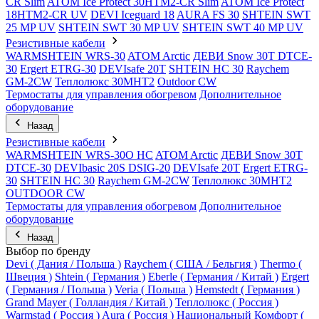
CR Slim
ATOM Ice Protect 30HTM2-CR Slim
ATOM Ice Protect
18HTM2-CR UV
DEVI Iceguard 18
AURA FS 30
SHTEIN SWT
25 MP UV
SHTEIN SWT 30 MP UV
SHTEIN SWT 40 MP UV
Резистивные кабели
WARMSHTEIN WRS-30
ATOM Arctic
ДЕВИ Snow 30T DTCE-
30
Ergert ETRG-30
DEVIsafe 20T
SHTEIN HC 30
Raychem
GM-2CW
Теплолюкс 30МНТ2
Outdoor CW
Термостаты для управления обогревом
Дополнительное
оборудование
Назад
Резистивные кабели
WARMSHTEIN WRS-30O HC
ATOM Arctic
ДЕВИ Snow 30T
DTCE-30
DEVIbasic 20S DSIG-20
DEVIsafe 20T
Ergert ETRG-
30
SHTEIN HC 30
Raychem GM-2CW
Теплолюкс 30МНТ2
OUTDOOR CW
Термостаты для управления обогревом
Дополнительное
оборудование
Назад
Выбор по бренду
Devi ( Дания / Польша )
Raychem ( США / Бельгия )
Thermo (
Швеция )
Shtein ( Германия )
Eberle ( Германия / Китай )
Ergert
( Германия / Польша )
Veria ( Польша )
Hemstedt ( Германия )
Grand Mayer ( Голландия / Китай )
Теплолюкс ( Россия )
Warmstad ( Россия )
Aura ( Россия )
Национальный Комфорт (