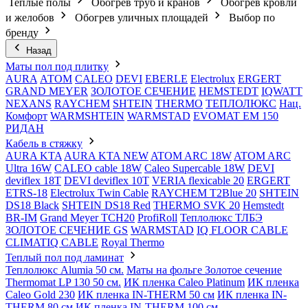
Теплые полы
Обогрев труб и кранов
Обогрев кровли
и желобов
Обогрев уличных площадей
Выбор по
бренду
Назад
Маты пол под плитку
AURA
АТОМ
CALEO
DEVI
EBERLE
Electrolux
ERGERT
GRAND MEYER
ЗОЛОТОЕ СЕЧЕНИЕ
HEMSTEDT
IQWATT
NEXANS
RAYCHEM
SHTEIN
THERMO
ТЕПЛОЛЮКС
Нац.
Комфорт
WARMSHTEIN
WARMSTAD
EVOMAT EM 150
РИДАН
Кабель в стяжку
AURA KTA
AURA KTA NEW
ATOM ARC 18W
ATOM ARC
Ultra 16W
CALEO cable 18W
Caleo Supercable 18W
DEVI
deviflex 18T
DEVI deviflex 10T
VERIA flexicable 20
ERGERT
ETRS-18
Electrolux Twin Cable
RAYCHEM T2Blue 20
SHTEIN
DS18 Black
SHTEIN DS18 Red
THERMO SVK 20
Hemstedt
BR-IM
Grand Meyer TCH20
ProfiRoll
Теплолюкс ТЛБЭ
ЗОЛОТОЕ СЕЧЕНИЕ GS
WARMSTAD
IQ FLOOR CABLE
CLIMATIQ CABLE
Royal Thermo
Теплый пол под ламинат
Теплолюкс Alumia 50 см.
Маты на фольге Золотое сечение
Thermomat LP 130 50 cм.
ИК пленка Caleo Platinum
ИК пленка
Caleo Gold 230
ИК пленка IN-THERM 50 см
ИК пленка IN-
THERM 80 см
ИК пленка IN-THERM 100 см