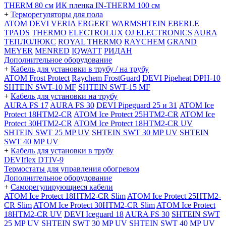
THERM 80 см
ИК пленка IN-THERM 100 см
+
Терморегуляторы для пола
ATOM
DEVI
VERIA
ERGERT
WARMSHTEIN
EBERLE
TPADS
THERMO
ELECTROLUX
OJ ELECTRONICS
AURA
ТЕПЛОЛЮКС
ROYAL THERMO
RAYCHEM
GRAND
MEYER
MENRED
IQWATT
РИДАН
Дополнительное оборудование
+
Кабель для установки в трубу / на трубу
ATOM Frost Protect
Raychem FrostGuard
DEVI Pipeheat DPH-10
SHTEIN SWT-10 MF
SHTEIN SWT-15 MF
+
Кабель для установки на трубу
AURA FS 17
AURA FS 30
DEVI Pipeguard 25 и 31
ATOM Ice
Protect 18HTM2-CR
ATOM Ice Protect 25HTM2-CR
ATOM Ice
Protect 30HTM2-CR
ATOM Ice Protect 18HTM2-CR UV
SHTEIN SWT 25 MP UV
SHTEIN SWT 30 MP UV
SHTEIN
SWT 40 MP UV
+
Кабель для установки в трубу
DEVIflex DTIV-9
Термостаты для управления обогревом
Дополнительное оборудование
+
Саморегулирующиеся кабели
ATOM Ice Protect 18HTM2-CR Slim
ATOM Ice Protect 25HTM2-
CR Slim
ATOM Ice Protect 30HTM2-CR Slim
ATOM Ice Protect
18HTM2-CR UV
DEVI Iceguard 18
AURA FS 30
SHTEIN SWT
25 MP UV
SHTEIN SWT 30 MP UV
SHTEIN SWT 40 MP UV