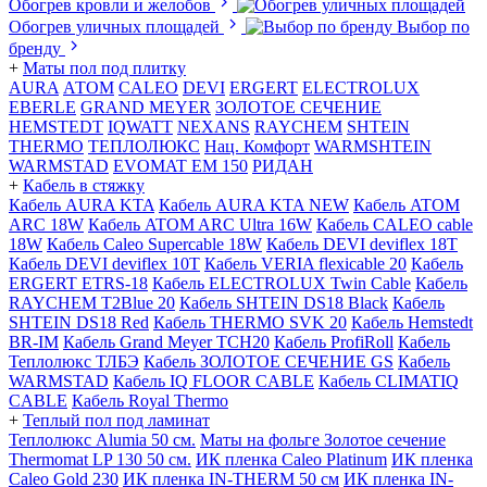
Обогрев кровли и желобов
Обогрев уличных площадей
Выбор по
бренду
+
Маты пол под плитку
AURA
АТОМ
CALEO
DEVI
ERGERT
ELECTROLUX
EBERLE
GRAND MEYER
ЗОЛОТОЕ СЕЧЕНИЕ
HEMSTEDT
IQWATT
NEXANS
RAYCHEM
SHTEIN
THERMO
ТЕПЛОЛЮКС
Нац. Комфорт
WARMSHTEIN
WARMSTAD
EVOMAT EM 150
РИДАН
+
Кабель в стяжку
Кабель AURA KTA
Кабель AURA KTA NEW
Кабель ATOM
ARC 18W
Кабель ATOM ARC Ultra 16W
Кабель CALEO cable
18W
Кабель Caleo Supercable 18W
Кабель DEVI deviflex 18T
Кабель DEVI deviflex 10T
Кабель VERIA flexicable 20
Кабель
ERGERT ETRS-18
Кабель ELECTROLUX Twin Cable
Кабель
RAYCHEM T2Blue 20
Кабель SHTEIN DS18 Black
Кабель
SHTEIN DS18 Red
Кабель THERMO SVK 20
Кабель Hemstedt
BR-IM
Кабель Grand Meyer TCH20
Кабель ProfiRoll
Кабель
Теплолюкс ТЛБЭ
Кабель ЗОЛОТОЕ СЕЧЕНИЕ GS
Кабель
WARMSTAD
Кабель IQ FLOOR CABLE
Кабель CLIMATIQ
CABLE
Кабель Royal Thermo
+
Теплый пол под ламинат
Теплолюкс Alumia 50 см.
Маты на фольге Золотое сечение
Thermomat LP 130 50 cм.
ИК пленка Caleo Platinum
ИК пленка
Caleo Gold 230
ИК пленка IN-THERM 50 см
ИК пленка IN-