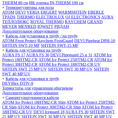
THERM 80 см
ИК пленка IN-THERM 100 см
+
Терморегуляторы для пола
ATOM
DEVI
VERIA
ERGERT
WARMSHTEIN
EBERLE
TPADS
THERMO
ELECTROLUX
OJ ELECTRONICS
AURA
ТЕПЛОЛЮКС
ROYAL THERMO
RAYCHEM
GRAND
MEYER
MENRED
IQWATT
РИДАН
Дополнительное оборудование
+
Кабель для установки в трубу / на трубу
ATOM Frost Protect
Raychem FrostGuard
DEVI Pipeheat DPH-10
SHTEIN SWT-10 MF
SHTEIN SWT-15 MF
+
Кабель для установки на трубу
AURA FS 17
AURA FS 30
DEVI Pipeguard 25 и 31
ATOM Ice
Protect 18HTM2-CR
ATOM Ice Protect 25HTM2-CR
ATOM Ice
Protect 30HTM2-CR
ATOM Ice Protect 18HTM2-CR UV
SHTEIN SWT 25 MP UV
SHTEIN SWT 30 MP UV
SHTEIN
SWT 40 MP UV
+
Кабель для установки в трубу
DEVIflex DTIV-9
Термостаты для управления обогревом
Дополнительное оборудование
+
Саморегулирующиеся кабели
ATOM Ice Protect 18HTM2-CR Slim
ATOM Ice Protect 25HTM2-
CR Slim
ATOM Ice Protect 30HTM2-CR Slim
ATOM Ice Protect
18HTM2-CR UV
DEVI Iceguard 18
AURA FS 30
SHTEIN SWT
25 MP UV
SHTEIN SWT 30 MP UV
SHTEIN SWT 40 MP UV