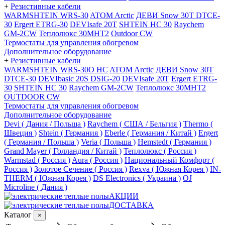
+
Резистивные кабели
WARMSHTEIN WRS-30
ATOM Arctic
ДЕВИ Snow 30T DTCE-
30
Ergert ETRG-30
DEVIsafe 20T
SHTEIN HC 30
Raychem
GM-2CW
Теплолюкс 30МНТ2
Outdoor CW
Термостаты для управления обогревом
Дополнительное оборудование
+
Резистивные кабели
WARMSHTEIN WRS-30O HC
ATOM Arctic
ДЕВИ Snow 30T
DTCE-30
DEVIbasic 20S DSIG-20
DEVIsafe 20T
Ergert ETRG-
30
SHTEIN HC 30
Raychem GM-2CW
Теплолюкс 30МНТ2
OUTDOOR CW
Термостаты для управления обогревом
Дополнительное оборудование
Devi ( Дания / Польша )
Raychem ( США / Бельгия )
Thermo (
Швеция )
Shtein ( Германия )
Eberle ( Германия / Китай )
Ergert
( Германия / Польша )
Veria ( Польша )
Hemstedt ( Германия )
Grand Mayer ( Голландия / Китай )
Теплолюкс ( Россия )
Warmstad ( Россия )
Aura ( Россия )
Национальный Комфорт (
Россия )
Золотое Сечение ( Россия )
Rexva ( Южная Корея )
IN-
THERM ( Южная Корея )
DS Electronics ( Украина )
OJ
Microline ( Дания )
АКЦИИ
ДОСТАВКА
Каталог
×