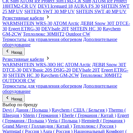
CR Slim
ATOM Ice Protect 30HTM2-CR Slim
ATOM Ice Protect
18HTM2-CR UV
DEVI Iceguard 18
AURA FS 30
SHTEIN SWT
25 MP UV
SHTEIN SWT 30 MP UV
SHTEIN SWT 40 MP UV
Резистивные кабели
WARMSHTEIN WRS-30
ATOM Arctic
ДЕВИ Snow 30T DTCE-
30
Ergert ETRG-30
DEVIsafe 20T
SHTEIN HC 30
Raychem
GM-2CW
Теплолюкс 30МНТ2
Outdoor CW
Термостаты для управления обогревом
Дополнительное
оборудование
Назад
Резистивные кабели
WARMSHTEIN WRS-30O HC
ATOM Arctic
ДЕВИ Snow 30T
DTCE-30
DEVIbasic 20S DSIG-20
DEVIsafe 20T
Ergert ETRG-
30
SHTEIN HC 30
Raychem GM-2CW
Теплолюкс 30МНТ2
OUTDOOR CW
Термостаты для управления обогревом
Дополнительное
оборудование
Назад
Выбор по бренду
Devi ( Дания / Польша )
Raychem ( США / Бельгия )
Thermo (
Швеция )
Shtein ( Германия )
Eberle ( Германия / Китай )
Ergert
( Германия / Польша )
Veria ( Польша )
Hemstedt ( Германия )
Grand Mayer ( Голландия / Китай )
Теплолюкс ( Россия )
Warmstad ( Россия )
Aura ( Россия )
Национальный Комфорт (