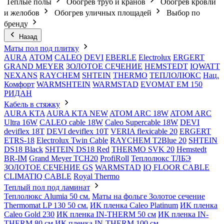
Теплые полы
Обогрев труб и кранов
Обогрев кровли
и желобов
Обогрев уличных площадей
Выбор по
бренду
Назад
Маты пол под плитку
AURA
АТОМ
CALEO
DEVI
EBERLE
Electrolux
ERGERT
GRAND MEYER
ЗОЛОТОЕ СЕЧЕНИЕ
HEMSTEDT
IQWATT
NEXANS
RAYCHEM
SHTEIN
THERMO
ТЕПЛОЛЮКС
Нац.
Комфорт
WARMSHTEIN
WARMSTAD
EVOMAT EM 150
РИДАН
Кабель в стяжку
AURA KTA
AURA KTA NEW
ATOM ARC 18W
ATOM ARC
Ultra 16W
CALEO cable 18W
Caleo Supercable 18W
DEVI
deviflex 18T
DEVI deviflex 10T
VERIA flexicable 20
ERGERT
ETRS-18
Electrolux Twin Cable
RAYCHEM T2Blue 20
SHTEIN
DS18 Black
SHTEIN DS18 Red
THERMO SVK 20
Hemstedt
BR-IM
Grand Meyer TCH20
ProfiRoll
Теплолюкс ТЛБЭ
ЗОЛОТОЕ СЕЧЕНИЕ GS
WARMSTAD
IQ FLOOR CABLE
CLIMATIQ CABLE
Royal Thermo
Теплый пол под ламинат
Теплолюкс Alumia 50 см.
Маты на фольге Золотое сечение
Thermomat LP 130 50 cм.
ИК пленка Caleo Platinum
ИК пленка
Caleo Gold 230
ИК пленка IN-THERM 50 см
ИК пленка IN-
THERM 80 см
ИК пленка IN-THERM 100 см