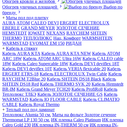
Обогрев кровли и желобов
Обогрев уличных площадей
Выбор по
бренду
+
Маты пол под плитку
AURA
АТОМ
CALEO
DEVI
ERGERT
ELECTROLUX
EBERLE
GRAND MEYER
ЗОЛОТОЕ СЕЧЕНИЕ
HEMSTEDT
IQWATT
NEXANS
RAYCHEM
SHTEIN
THERMO
ТЕПЛОЛЮКС
Нац. Комфорт
WARMSHTEIN
WARMSTAD
EVOMAT EM 150
РИДАН
+
Кабель в стяжку
Кабель AURA KTA
Кабель AURA KTA NEW
Кабель ATOM
ARC 18W
Кабель ATOM ARC Ultra 16W
Кабель CALEO cable
18W
Кабель Caleo Supercable 18W
Кабель DEVI deviflex 18T
Кабель DEVI deviflex 10T
Кабель VERIA flexicable 20
Кабель
ERGERT ETRS-18
Кабель ELECTROLUX Twin Cable
Кабель
RAYCHEM T2Blue 20
Кабель SHTEIN DS18 Black
Кабель
SHTEIN DS18 Red
Кабель THERMO SVK 20
Кабель Hemstedt
BR-IM
Кабель Grand Meyer TCH20
Кабель ProfiRoll
Кабель
Теплолюкс ТЛБЭ
Кабель ЗОЛОТОЕ СЕЧЕНИЕ GS
Кабель
WARMSTAD
Кабель IQ FLOOR CABLE
Кабель CLIMATIQ
CABLE
Кабель Royal Thermo
+
Теплый пол под ламинат
Теплолюкс Alumia 50 см.
Маты на фольге Золотое сечение
Thermomat LP 130 50 cм.
ИК пленка Caleo Platinum
ИК пленка
Caleo Gold 230
ИК пленка IN-THERM 50 см
ИК пленка IN-