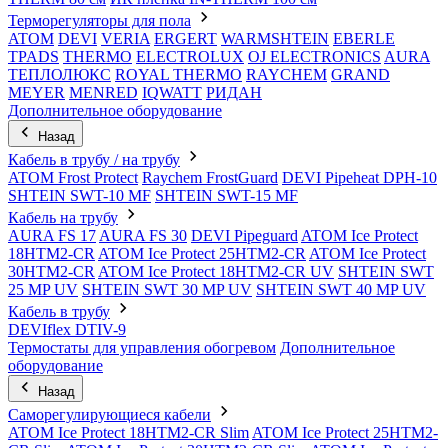
Терморегуляторы для пола
ATOM
DEVI
VERIA
ERGERT
WARMSHTEIN
EBERLE
TPADS
THERMO
ELECTROLUX
OJ ELECTRONICS
AURA
ТЕПЛОЛЮКС
ROYAL THERMO
RAYCHEM
GRAND
MEYER
MENRED
IQWATT
РИДАН
Дополнительное оборудование
Назад
Кабель в трубу / на трубу
ATOM Frost Protect
Raychem FrostGuard
DEVI Pipeheat DPH-10
SHTEIN SWT-10 MF
SHTEIN SWT-15 MF
Кабель на трубу
AURA FS 17
AURA FS 30
DEVI Pipeguard
ATOM Ice Protect
18HTM2-CR
ATOM Ice Protect 25HTM2-CR
ATOM Ice Protect
30HTM2-CR
ATOM Ice Protect 18HTM2-CR UV
SHTEIN SWT
25 MP UV
SHTEIN SWT 30 MP UV
SHTEIN SWT 40 MP UV
Кабель в трубу
DEVIflex DTIV-9
Термостаты для управления обогревом
Дополнительное
оборудование
Назад
Саморегулирующиеся кабели
ATOM Ice Protect 18HTM2-CR Slim
ATOM Ice Protect 25HTM2-