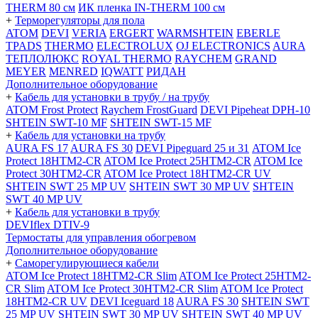
THERM 80 см
ИК пленка IN-THERM 100 см
+
Терморегуляторы для пола
ATOM
DEVI
VERIA
ERGERT
WARMSHTEIN
EBERLE
TPADS
THERMO
ELECTROLUX
OJ ELECTRONICS
AURA
ТЕПЛОЛЮКС
ROYAL THERMO
RAYCHEM
GRAND
MEYER
MENRED
IQWATT
РИДАН
Дополнительное оборудование
+
Кабель для установки в трубу / на трубу
ATOM Frost Protect
Raychem FrostGuard
DEVI Pipeheat DPH-10
SHTEIN SWT-10 MF
SHTEIN SWT-15 MF
+
Кабель для установки на трубу
AURA FS 17
AURA FS 30
DEVI Pipeguard 25 и 31
ATOM Ice
Protect 18HTM2-CR
ATOM Ice Protect 25HTM2-CR
ATOM Ice
Protect 30HTM2-CR
ATOM Ice Protect 18HTM2-CR UV
SHTEIN SWT 25 MP UV
SHTEIN SWT 30 MP UV
SHTEIN
SWT 40 MP UV
+
Кабель для установки в трубу
DEVIflex DTIV-9
Термостаты для управления обогревом
Дополнительное оборудование
+
Саморегулирующиеся кабели
ATOM Ice Protect 18HTM2-CR Slim
ATOM Ice Protect 25HTM2-
CR Slim
ATOM Ice Protect 30HTM2-CR Slim
ATOM Ice Protect
18HTM2-CR UV
DEVI Iceguard 18
AURA FS 30
SHTEIN SWT
25 MP UV
SHTEIN SWT 30 MP UV
SHTEIN SWT 40 MP UV