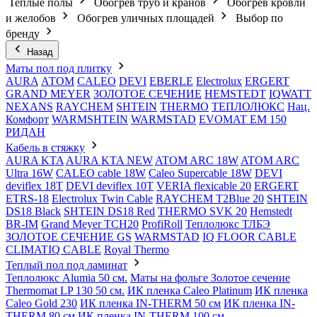
Теплые полы
Обогрев труб и кранов
Обогрев кровли
и желобов
Обогрев уличных площадей
Выбор по
бренду
Назад
Маты пол под плитку
AURA
АТОМ
CALEO
DEVI
EBERLE
Electrolux
ERGERT
GRAND MEYER
ЗОЛОТОЕ СЕЧЕНИЕ
HEMSTEDT
IQWATT
NEXANS
RAYCHEM
SHTEIN
THERMO
ТЕПЛОЛЮКС
Нац.
Комфорт
WARMSHTEIN
WARMSTAD
EVOMAT EM 150
РИДАН
Кабель в стяжку
AURA KTA
AURA KTA NEW
ATOM ARC 18W
ATOM ARC
Ultra 16W
CALEO cable 18W
Caleo Supercable 18W
DEVI
deviflex 18T
DEVI deviflex 10T
VERIA flexicable 20
ERGERT
ETRS-18
Electrolux Twin Cable
RAYCHEM T2Blue 20
SHTEIN
DS18 Black
SHTEIN DS18 Red
THERMO SVK 20
Hemstedt
BR-IM
Grand Meyer TCH20
ProfiRoll
Теплолюкс ТЛБЭ
ЗОЛОТОЕ СЕЧЕНИЕ GS
WARMSTAD
IQ FLOOR CABLE
CLIMATIQ CABLE
Royal Thermo
Теплый пол под ламинат
Теплолюкс Alumia 50 см.
Маты на фольге Золотое сечение
Thermomat LP 130 50 cм.
ИК пленка Caleo Platinum
ИК пленка
Caleo Gold 230
ИК пленка IN-THERM 50 см
ИК пленка IN-
THERM 80 см
ИК пленка IN-THERM 100 см