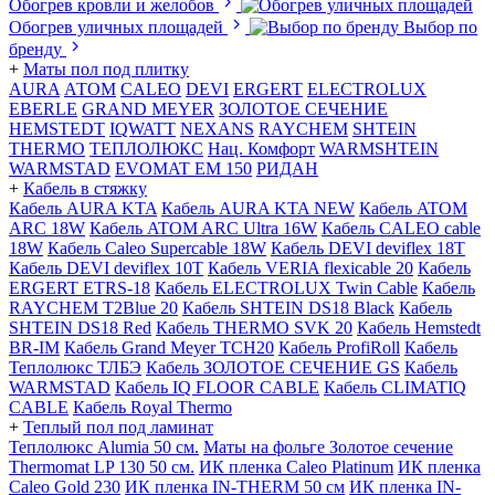
Обогрев кровли и желобов
Обогрев уличных площадей
Выбор по
бренду
+
Маты пол под плитку
AURA
АТОМ
CALEO
DEVI
ERGERT
ELECTROLUX
EBERLE
GRAND MEYER
ЗОЛОТОЕ СЕЧЕНИЕ
HEMSTEDT
IQWATT
NEXANS
RAYCHEM
SHTEIN
THERMO
ТЕПЛОЛЮКС
Нац. Комфорт
WARMSHTEIN
WARMSTAD
EVOMAT EM 150
РИДАН
+
Кабель в стяжку
Кабель AURA KTA
Кабель AURA KTA NEW
Кабель ATOM
ARC 18W
Кабель ATOM ARC Ultra 16W
Кабель CALEO cable
18W
Кабель Caleo Supercable 18W
Кабель DEVI deviflex 18T
Кабель DEVI deviflex 10T
Кабель VERIA flexicable 20
Кабель
ERGERT ETRS-18
Кабель ELECTROLUX Twin Cable
Кабель
RAYCHEM T2Blue 20
Кабель SHTEIN DS18 Black
Кабель
SHTEIN DS18 Red
Кабель THERMO SVK 20
Кабель Hemstedt
BR-IM
Кабель Grand Meyer TCH20
Кабель ProfiRoll
Кабель
Теплолюкс ТЛБЭ
Кабель ЗОЛОТОЕ СЕЧЕНИЕ GS
Кабель
WARMSTAD
Кабель IQ FLOOR CABLE
Кабель CLIMATIQ
CABLE
Кабель Royal Thermo
+
Теплый пол под ламинат
Теплолюкс Alumia 50 см.
Маты на фольге Золотое сечение
Thermomat LP 130 50 cм.
ИК пленка Caleo Platinum
ИК пленка
Caleo Gold 230
ИК пленка IN-THERM 50 см
ИК пленка IN-