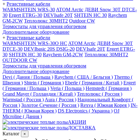
+
Резистивные кабели
WARMSHTEIN WRS-30
ATOM Arctic
ДЕВИ Snow 30T DTCE-
30
Ergert ETRG-30
DEVIsafe 20T
SHTEIN HC 30
Raychem
GM-2CW
Теплолюкс 30МНТ2
Outdoor CW
Термостаты для управления обогревом
Дополнительное оборудование
+
Резистивные кабели
WARMSHTEIN WRS-30O HC
ATOM Arctic
ДЕВИ Snow 30T
DTCE-30
DEVIbasic 20S DSIG-20
DEVIsafe 20T
Ergert ETRG-
30
SHTEIN HC 30
Raychem GM-2CW
Теплолюкс 30МНТ2
OUTDOOR CW
Термостаты для управления обогревом
Дополнительное оборудование
Devi ( Дания / Польша )
Raychem ( США / Бельгия )
Thermo (
Швеция )
Shtein ( Германия )
Eberle ( Германия / Китай )
Ergert
( Германия / Польша )
Veria ( Польша )
Hemstedt ( Германия )
Grand Mayer ( Голландия / Китай )
Теплолюкс ( Россия )
Warmstad ( Россия )
Aura ( Россия )
Национальный Комфорт (
Россия )
Золотое Сечение ( Россия )
Rexva ( Южная Корея )
IN-
THERM ( Южная Корея )
DS Electronics ( Украина )
OJ
Microline ( Дания )
АКЦИИ
ДОСТАВКА
Каталог
×