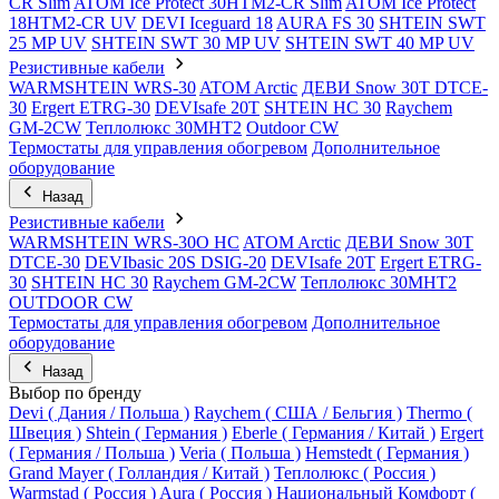
CR Slim
ATOM Ice Protect 30HTM2-CR Slim
ATOM Ice Protect
18HTM2-CR UV
DEVI Iceguard 18
AURA FS 30
SHTEIN SWT
25 MP UV
SHTEIN SWT 30 MP UV
SHTEIN SWT 40 MP UV
Резистивные кабели
WARMSHTEIN WRS-30
ATOM Arctic
ДЕВИ Snow 30T DTCE-
30
Ergert ETRG-30
DEVIsafe 20T
SHTEIN HC 30
Raychem
GM-2CW
Теплолюкс 30МНТ2
Outdoor CW
Термостаты для управления обогревом
Дополнительное
оборудование
Назад
Резистивные кабели
WARMSHTEIN WRS-30O HC
ATOM Arctic
ДЕВИ Snow 30T
DTCE-30
DEVIbasic 20S DSIG-20
DEVIsafe 20T
Ergert ETRG-
30
SHTEIN HC 30
Raychem GM-2CW
Теплолюкс 30МНТ2
OUTDOOR CW
Термостаты для управления обогревом
Дополнительное
оборудование
Назад
Выбор по бренду
Devi ( Дания / Польша )
Raychem ( США / Бельгия )
Thermo (
Швеция )
Shtein ( Германия )
Eberle ( Германия / Китай )
Ergert
( Германия / Польша )
Veria ( Польша )
Hemstedt ( Германия )
Grand Mayer ( Голландия / Китай )
Теплолюкс ( Россия )
Warmstad ( Россия )
Aura ( Россия )
Национальный Комфорт (