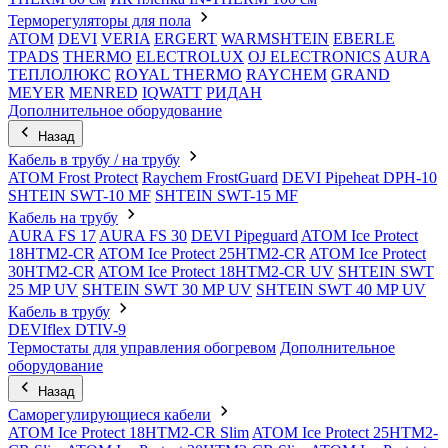
Терморегуляторы для пола
ATOM
DEVI
VERIA
ERGERT
WARMSHTEIN
EBERLE
TPADS
THERMO
ELECTROLUX
OJ ELECTRONICS
AURA
ТЕПЛОЛЮКС
ROYAL THERMO
RAYCHEM
GRAND
MEYER
MENRED
IQWATT
РИДАН
Дополнительное оборудование
Назад
Кабель в трубу / на трубу
ATOM Frost Protect
Raychem FrostGuard
DEVI Pipeheat DPH-10
SHTEIN SWT-10 MF
SHTEIN SWT-15 MF
Кабель на трубу
AURA FS 17
AURA FS 30
DEVI Pipeguard
ATOM Ice Protect
18HTM2-CR
ATOM Ice Protect 25HTM2-CR
ATOM Ice Protect
30HTM2-CR
ATOM Ice Protect 18HTM2-CR UV
SHTEIN SWT
25 MP UV
SHTEIN SWT 30 MP UV
SHTEIN SWT 40 MP UV
Кабель в трубу
DEVIflex DTIV-9
Термостаты для управления обогревом
Дополнительное
оборудование
Назад
Саморегулирующиеся кабели
ATOM Ice Protect 18HTM2-CR Slim
ATOM Ice Protect 25HTM2-