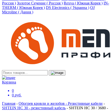
Россия )
Золотое Сечение ( Россия )
Rexva ( Южная Корея )
IN-
THERM ( Южная Корея )
DS Electronics ( Украина )
OJ
Microline ( Дания )
Корзина
0
0
руб.
Главная
-
Обогрев кровли и желобов - Резистивные кабели
-
SHTEIN HC 30 - резистивный кабель
-
SHTEIN HC 30 / 3680 -