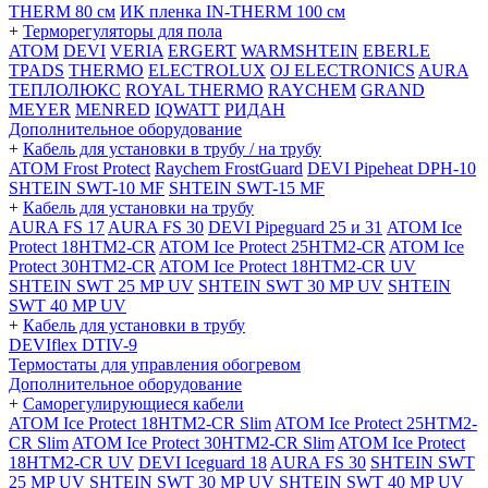
THERM 80 см
ИК пленка IN-THERM 100 см
+
Терморегуляторы для пола
ATOM
DEVI
VERIA
ERGERT
WARMSHTEIN
EBERLE
TPADS
THERMO
ELECTROLUX
OJ ELECTRONICS
AURA
ТЕПЛОЛЮКС
ROYAL THERMO
RAYCHEM
GRAND
MEYER
MENRED
IQWATT
РИДАН
Дополнительное оборудование
+
Кабель для установки в трубу / на трубу
ATOM Frost Protect
Raychem FrostGuard
DEVI Pipeheat DPH-10
SHTEIN SWT-10 MF
SHTEIN SWT-15 MF
+
Кабель для установки на трубу
AURA FS 17
AURA FS 30
DEVI Pipeguard 25 и 31
ATOM Ice
Protect 18HTM2-CR
ATOM Ice Protect 25HTM2-CR
ATOM Ice
Protect 30HTM2-CR
ATOM Ice Protect 18HTM2-CR UV
SHTEIN SWT 25 MP UV
SHTEIN SWT 30 MP UV
SHTEIN
SWT 40 MP UV
+
Кабель для установки в трубу
DEVIflex DTIV-9
Термостаты для управления обогревом
Дополнительное оборудование
+
Саморегулирующиеся кабели
ATOM Ice Protect 18HTM2-CR Slim
ATOM Ice Protect 25HTM2-
CR Slim
ATOM Ice Protect 30HTM2-CR Slim
ATOM Ice Protect
18HTM2-CR UV
DEVI Iceguard 18
AURA FS 30
SHTEIN SWT
25 MP UV
SHTEIN SWT 30 MP UV
SHTEIN SWT 40 MP UV