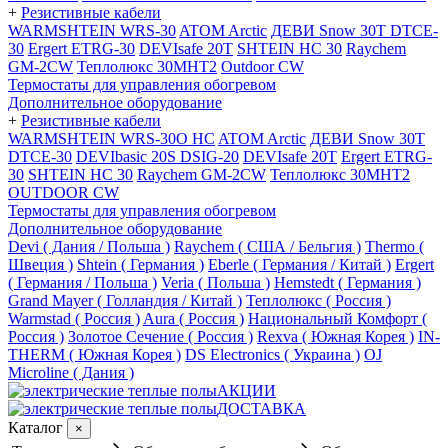
+
Резистивные кабели
WARMSHTEIN WRS-30
ATOM Arctic
ДЕВИ Snow 30T DTCE-
30
Ergert ETRG-30
DEVIsafe 20T
SHTEIN HC 30
Raychem
GM-2CW
Теплолюкс 30МНТ2
Outdoor CW
Термостаты для управления обогревом
Дополнительное оборудование
+
Резистивные кабели
WARMSHTEIN WRS-30O HC
ATOM Arctic
ДЕВИ Snow 30T
DTCE-30
DEVIbasic 20S DSIG-20
DEVIsafe 20T
Ergert ETRG-
30
SHTEIN HC 30
Raychem GM-2CW
Теплолюкс 30МНТ2
OUTDOOR CW
Термостаты для управления обогревом
Дополнительное оборудование
Devi ( Дания / Польша )
Raychem ( США / Бельгия )
Thermo (
Швеция )
Shtein ( Германия )
Eberle ( Германия / Китай )
Ergert
( Германия / Польша )
Veria ( Польша )
Hemstedt ( Германия )
Grand Mayer ( Голландия / Китай )
Теплолюкс ( Россия )
Warmstad ( Россия )
Aura ( Россия )
Национальный Комфорт (
Россия )
Золотое Сечение ( Россия )
Rexva ( Южная Корея )
IN-
THERM ( Южная Корея )
DS Electronics ( Украина )
OJ
Microline ( Дания )
АКЦИИ
ДОСТАВКА
Каталог
×