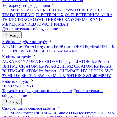
Терморегуляторы для пола
ATOM
DEVI
VERIA
ERGERT
WARMSHTEIN
EBERLE
TPADS
THERMO
ELECTROLUX
OJ ELECTRONICS
AURA
ТЕПЛОЛЮКС
ROYAL THERMO
RAYCHEM
GRAND
MEYER
MENRED
IQWATT
РИДАН
Дополнительное оборудование
Назад
Кабель в трубу / на трубу
ATOM Frost Protect
Raychem FrostGuard
DEVI Pipeheat DPH-10
SHTEIN SWT-10 MF
SHTEIN SWT-15 MF
Кабель на трубу
AURA FS 17
AURA FS 30
DEVI Pipeguard
ATOM Ice Protect
18HTM2-CR
ATOM Ice Protect 25HTM2-CR
ATOM Ice Protect
30HTM2-CR
ATOM Ice Protect 18HTM2-CR UV
SHTEIN SWT
25 MP UV
SHTEIN SWT 30 MP UV
SHTEIN SWT 40 MP UV
Кабель в трубу
DEVIflex DTIV-9
Термостаты для управления обогревом
Дополнительное
оборудование
Назад
Саморегулирующиеся кабели
ATOM Ice Protect 18HTM2-CR Slim
ATOM Ice Protect 25HTM2-