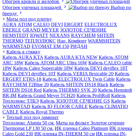
Обогрев кровли и желобов
Обогрев уличных площадей
Выбор по
бренду
+
Маты пол под плитку
AURA
АТОМ
CALEO
DEVI
ERGERT
ELECTROLUX
EBERLE
GRAND MEYER
ЗОЛОТОЕ СЕЧЕНИЕ
HEMSTEDT
IQWATT
NEXANS
RAYCHEM
SHTEIN
THERMO
ТЕПЛОЛЮКС
Нац. Комфорт
WARMSHTEIN
WARMSTAD
EVOMAT EM 150
РИДАН
+
Кабель в стяжку
Кабель AURA KTA
Кабель AURA KTA NEW
Кабель ATOM
ARC 18W
Кабель ATOM ARC Ultra 16W
Кабель CALEO cable
18W
Кабель Caleo Supercable 18W
Кабель DEVI deviflex 18T
Кабель DEVI deviflex 10T
Кабель VERIA flexicable 20
Кабель
ERGERT ETRS-18
Кабель ELECTROLUX Twin Cable
Кабель
RAYCHEM T2Blue 20
Кабель SHTEIN DS18 Black
Кабель
SHTEIN DS18 Red
Кабель THERMO SVK 20
Кабель Hemstedt
BR-IM
Кабель Grand Meyer TCH20
Кабель ProfiRoll
Кабель
Теплолюкс ТЛБЭ
Кабель ЗОЛОТОЕ СЕЧЕНИЕ GS
Кабель
WARMSTAD
Кабель IQ FLOOR CABLE
Кабель CLIMATIQ
CABLE
Кабель Royal Thermo
+
Теплый пол под ламинат
Теплолюкс Alumia 50 см.
Маты на фольге Золотое сечение
Thermomat LP 130 50 cм.
ИК пленка Caleo Platinum
ИК пленка
Caleo Gold 230
ИК пленка IN-THERM 50 см
ИК пленка IN-