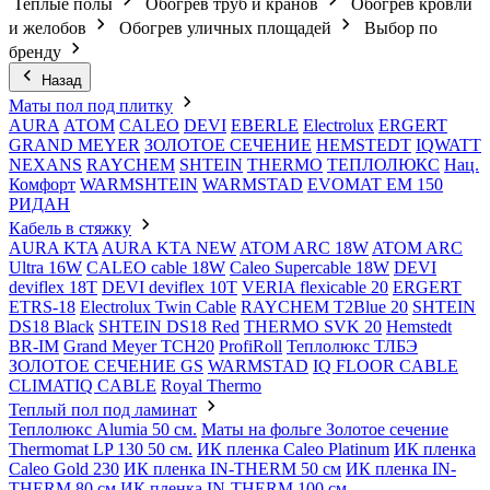
Теплые полы
Обогрев труб и кранов
Обогрев кровли
и желобов
Обогрев уличных площадей
Выбор по
бренду
Назад
Маты пол под плитку
AURA
АТОМ
CALEO
DEVI
EBERLE
Electrolux
ERGERT
GRAND MEYER
ЗОЛОТОЕ СЕЧЕНИЕ
HEMSTEDT
IQWATT
NEXANS
RAYCHEM
SHTEIN
THERMO
ТЕПЛОЛЮКС
Нац.
Комфорт
WARMSHTEIN
WARMSTAD
EVOMAT EM 150
РИДАН
Кабель в стяжку
AURA KTA
AURA KTA NEW
ATOM ARC 18W
ATOM ARC
Ultra 16W
CALEO cable 18W
Caleo Supercable 18W
DEVI
deviflex 18T
DEVI deviflex 10T
VERIA flexicable 20
ERGERT
ETRS-18
Electrolux Twin Cable
RAYCHEM T2Blue 20
SHTEIN
DS18 Black
SHTEIN DS18 Red
THERMO SVK 20
Hemstedt
BR-IM
Grand Meyer TCH20
ProfiRoll
Теплолюкс ТЛБЭ
ЗОЛОТОЕ СЕЧЕНИЕ GS
WARMSTAD
IQ FLOOR CABLE
CLIMATIQ CABLE
Royal Thermo
Теплый пол под ламинат
Теплолюкс Alumia 50 см.
Маты на фольге Золотое сечение
Thermomat LP 130 50 cм.
ИК пленка Caleo Platinum
ИК пленка
Caleo Gold 230
ИК пленка IN-THERM 50 см
ИК пленка IN-
THERM 80 см
ИК пленка IN-THERM 100 см