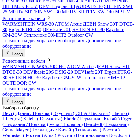
CR Slim
ATOM Ice Protect 30HTM2-CR Slim
ATOM Ice Protect
18HTM2-CR UV
DEVI Iceguard 18
AURA FS 30
SHTEIN SWT
25 MP UV
SHTEIN SWT 30 MP UV
SHTEIN SWT 40 MP UV
Резистивные кабели
WARMSHTEIN WRS-30
ATOM Arctic
ДЕВИ Snow 30T DTCE-
30
Ergert ETRG-30
DEVIsafe 20T
SHTEIN HC 30
Raychem
GM-2CW
Теплолюкс 30МНТ2
Outdoor CW
Термостаты для управления обогревом
Дополнительное
оборудование
Назад
Резистивные кабели
WARMSHTEIN WRS-30O HC
ATOM Arctic
ДЕВИ Snow 30T
DTCE-30
DEVIbasic 20S DSIG-20
DEVIsafe 20T
Ergert ETRG-
30
SHTEIN HC 30
Raychem GM-2CW
Теплолюкс 30МНТ2
OUTDOOR CW
Термостаты для управления обогревом
Дополнительное
оборудование
Назад
Выбор по бренду
Devi ( Дания / Польша )
Raychem ( США / Бельгия )
Thermo (
Швеция )
Shtein ( Германия )
Eberle ( Германия / Китай )
Ergert
( Германия / Польша )
Veria ( Польша )
Hemstedt ( Германия )
Grand Mayer ( Голландия / Китай )
Теплолюкс ( Россия )
Warmstad ( Россия )
Aura ( Россия )
Национальный Комфорт (