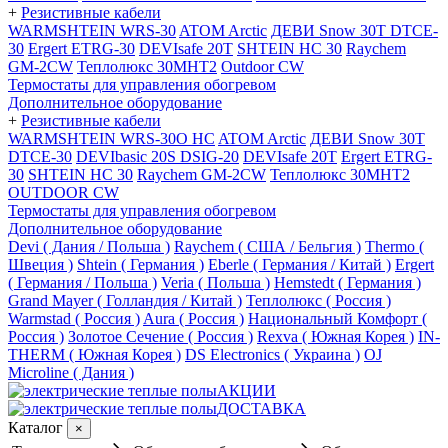
+
Резистивные кабели
WARMSHTEIN WRS-30
ATOM Arctic
ДЕВИ Snow 30T DTCE-
30
Ergert ETRG-30
DEVIsafe 20T
SHTEIN HC 30
Raychem
GM-2CW
Теплолюкс 30МНТ2
Outdoor CW
Термостаты для управления обогревом
Дополнительное оборудование
+
Резистивные кабели
WARMSHTEIN WRS-30O HC
ATOM Arctic
ДЕВИ Snow 30T
DTCE-30
DEVIbasic 20S DSIG-20
DEVIsafe 20T
Ergert ETRG-
30
SHTEIN HC 30
Raychem GM-2CW
Теплолюкс 30МНТ2
OUTDOOR CW
Термостаты для управления обогревом
Дополнительное оборудование
Devi ( Дания / Польша )
Raychem ( США / Бельгия )
Thermo (
Швеция )
Shtein ( Германия )
Eberle ( Германия / Китай )
Ergert
( Германия / Польша )
Veria ( Польша )
Hemstedt ( Германия )
Grand Mayer ( Голландия / Китай )
Теплолюкс ( Россия )
Warmstad ( Россия )
Aura ( Россия )
Национальный Комфорт (
Россия )
Золотое Сечение ( Россия )
Rexva ( Южная Корея )
IN-
THERM ( Южная Корея )
DS Electronics ( Украина )
OJ
Microline ( Дания )
АКЦИИ
ДОСТАВКА
Каталог
×