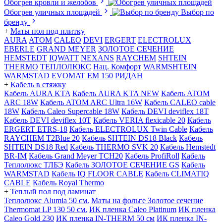
Обогрев кровли и желобов
Обогрев уличных площадей
Выбор по
бренду
+
Маты пол под плитку
AURA
АТОМ
CALEO
DEVI
ERGERT
ELECTROLUX
EBERLE
GRAND MEYER
ЗОЛОТОЕ СЕЧЕНИЕ
HEMSTEDT
IQWATT
NEXANS
RAYCHEM
SHTEIN
THERMO
ТЕПЛОЛЮКС
Нац. Комфорт
WARMSHTEIN
WARMSTAD
EVOMAT EM 150
РИДАН
+
Кабель в стяжку
Кабель AURA KTA
Кабель AURA KTA NEW
Кабель ATOM
ARC 18W
Кабель ATOM ARC Ultra 16W
Кабель CALEO cable
18W
Кабель Caleo Supercable 18W
Кабель DEVI deviflex 18T
Кабель DEVI deviflex 10T
Кабель VERIA flexicable 20
Кабель
ERGERT ETRS-18
Кабель ELECTROLUX Twin Cable
Кабель
RAYCHEM T2Blue 20
Кабель SHTEIN DS18 Black
Кабель
SHTEIN DS18 Red
Кабель THERMO SVK 20
Кабель Hemstedt
BR-IM
Кабель Grand Meyer TCH20
Кабель ProfiRoll
Кабель
Теплолюкс ТЛБЭ
Кабель ЗОЛОТОЕ СЕЧЕНИЕ GS
Кабель
WARMSTAD
Кабель IQ FLOOR CABLE
Кабель CLIMATIQ
CABLE
Кабель Royal Thermo
+
Теплый пол под ламинат
Теплолюкс Alumia 50 см.
Маты на фольге Золотое сечение
Thermomat LP 130 50 cм.
ИК пленка Caleo Platinum
ИК пленка
Caleo Gold 230
ИК пленка IN-THERM 50 см
ИК пленка IN-