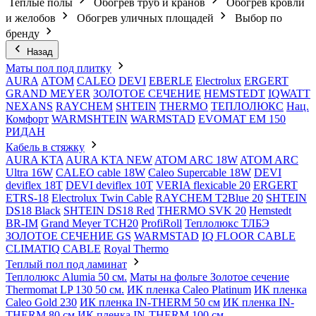
Теплые полы
Обогрев труб и кранов
Обогрев кровли
и желобов
Обогрев уличных площадей
Выбор по
бренду
Назад
Маты пол под плитку
AURA
АТОМ
CALEO
DEVI
EBERLE
Electrolux
ERGERT
GRAND MEYER
ЗОЛОТОЕ СЕЧЕНИЕ
HEMSTEDT
IQWATT
NEXANS
RAYCHEM
SHTEIN
THERMO
ТЕПЛОЛЮКС
Нац.
Комфорт
WARMSHTEIN
WARMSTAD
EVOMAT EM 150
РИДАН
Кабель в стяжку
AURA KTA
AURA KTA NEW
ATOM ARC 18W
ATOM ARC
Ultra 16W
CALEO cable 18W
Caleo Supercable 18W
DEVI
deviflex 18T
DEVI deviflex 10T
VERIA flexicable 20
ERGERT
ETRS-18
Electrolux Twin Cable
RAYCHEM T2Blue 20
SHTEIN
DS18 Black
SHTEIN DS18 Red
THERMO SVK 20
Hemstedt
BR-IM
Grand Meyer TCH20
ProfiRoll
Теплолюкс ТЛБЭ
ЗОЛОТОЕ СЕЧЕНИЕ GS
WARMSTAD
IQ FLOOR CABLE
CLIMATIQ CABLE
Royal Thermo
Теплый пол под ламинат
Теплолюкс Alumia 50 см.
Маты на фольге Золотое сечение
Thermomat LP 130 50 cм.
ИК пленка Caleo Platinum
ИК пленка
Caleo Gold 230
ИК пленка IN-THERM 50 см
ИК пленка IN-
THERM 80 см
ИК пленка IN-THERM 100 см