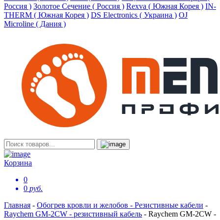
Россия )
Золотое Сечение ( Россия )
Rexva ( Южная Корея )
IN-
THERM ( Южная Корея )
DS Electronics ( Украина )
OJ
Microline ( Дания )
Корзина
0
0
руб.
Главная
-
Обогрев кровли и желобов - Резистивные кабели
-
Raychem GM-2CW - резистивный кабель
-
Raychem GM-2CW -