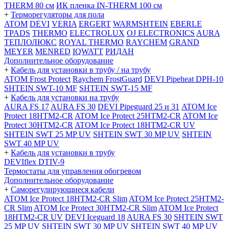
THERM 80 см
ИК пленка IN-THERM 100 см
+
Терморегуляторы для пола
ATOM
DEVI
VERIA
ERGERT
WARMSHTEIN
EBERLE
TPADS
THERMO
ELECTROLUX
OJ ELECTRONICS
AURA
ТЕПЛОЛЮКС
ROYAL THERMO
RAYCHEM
GRAND
MEYER
MENRED
IQWATT
РИДАН
Дополнительное оборудование
+
Кабель для установки в трубу / на трубу
ATOM Frost Protect
Raychem FrostGuard
DEVI Pipeheat DPH-10
SHTEIN SWT-10 MF
SHTEIN SWT-15 MF
+
Кабель для установки на трубу
AURA FS 17
AURA FS 30
DEVI Pipeguard 25 и 31
ATOM Ice
Protect 18HTM2-CR
ATOM Ice Protect 25HTM2-CR
ATOM Ice
Protect 30HTM2-CR
ATOM Ice Protect 18HTM2-CR UV
SHTEIN SWT 25 MP UV
SHTEIN SWT 30 MP UV
SHTEIN
SWT 40 MP UV
+
Кабель для установки в трубу
DEVIflex DTIV-9
Термостаты для управления обогревом
Дополнительное оборудование
+
Саморегулирующиеся кабели
ATOM Ice Protect 18HTM2-CR Slim
ATOM Ice Protect 25HTM2-
CR Slim
ATOM Ice Protect 30HTM2-CR Slim
ATOM Ice Protect
18HTM2-CR UV
DEVI Iceguard 18
AURA FS 30
SHTEIN SWT
25 MP UV
SHTEIN SWT 30 MP UV
SHTEIN SWT 40 MP UV