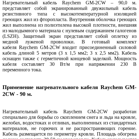
Нагревательный кабель Raychem GM-2CW – 90,0 м.
представляет собой экранированный двужильный кабель
резистивного типа с высокотемпературной изоляцией
греющих жил из фторопласта. Внутренняя оболочка греющих
жил выполнена из полиэтилена высокой плотности, внешняя
из малодымного материала с нулевым содержанием галогенов
(LSZH). Защитный экран представляет собой оплетку из
медной луженой проволоки. В готовый комплект
кабеля Raychem GM-2CW входит присоединенный силовой
кабель длиной 5 метров (3 х 1,5 мм2; 3 х 2,5 мм2). Кабель
оснащен также с герметичной концевой заделкой. Мощность
кабеля составляет 30 Вт/м при напряжении 230 В
переменного тока.
Применение нагревательного кабеля Raychem GM-
2CW
- 90 м.
Нагревательный кабель Raychem GM-2CW разработан
специально для борьбы со скоплением снега и льда на кровле,
желобах, водостоках и отливах, выполненных из стандартных
материалов, не горючих и не распространяющих горение.
Кабель размещается по периметру кровли. Площадь обогрева