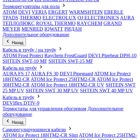
Терморегуляторы для пола
ATOM
DEVI
VERIA
ERGERT
WARMSHTEIN
EBERLE
TPADS
THERMO
ELECTROLUX
OJ ELECTRONICS
AURA
ТЕПЛОЛЮКС
ROYAL THERMO
RAYCHEM
GRAND
MEYER
MENRED
IQWATT
РИДАН
Дополнительное оборудование
Назад
Кабель в трубу / на трубу
ATOM Frost Protect
Raychem FrostGuard
DEVI Pipeheat DPH-10
SHTEIN SWT-10 MF
SHTEIN SWT-15 MF
Кабель на трубу
AURA FS 17
AURA FS 30
DEVI Pipeguard
ATOM Ice Protect
18HTM2-CR
ATOM Ice Protect 25HTM2-CR
ATOM Ice Protect
30HTM2-CR
ATOM Ice Protect 18HTM2-CR UV
SHTEIN SWT
25 MP UV
SHTEIN SWT 30 MP UV
SHTEIN SWT 40 MP UV
Кабель в трубу
DEVIflex DTIV-9
Термостаты для управления обогревом
Дополнительное
оборудование
Назад
Саморегулирующиеся кабели
ATOM Ice Protect 18HTM2-CR Slim
ATOM Ice Protect 25HTM2-