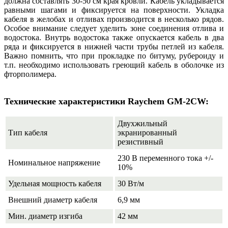
должна составлять 30-50 см края кровли. Кабель укладывается
равными шагами и фиксируется на поверхности. Укладка
кабеля в желобах и отливах производится в несколько рядов.
Особое внимание следует уделить зоне соединения отлива и
водостока. Внутрь водостока также опускается кабель в два
ряда и фиксируется в нижней части трубы петлей из кабеля.
Важно помнить, что при прокладке по битуму, рубероиду и
т.п. необходимо использовать греющий кабель в оболочке из
фторполимера.
Технические характеристики Raychem GM-2CW:
Двухжильный
Тип кабеля
экранированный
резистивный
230 В переменного тока +/-
Номинальное напряжение
10%
Удельная мощность кабеля
30 Вт/м
Внешний диаметр кабеля
6,9 мм
Мин. диаметр изгиба
42 мм