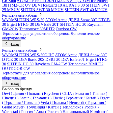
CR Slim
ATOM Ice Protect 30HTM2-CR Slim
ATOM Ice Protect
18HTM2-CR UV
DEVI Iceguard 18
AURA FS 30
SHTEIN SWT
25 MP UV
SHTEIN SWT 30 MP UV
SHTEIN SWT 40 MP UV
Резистивные кабели
WARMSHTEIN WRS-30
ATOM Arctic
ДЕВИ Snow 30T DTCE-
30
Ergert ETRG-30
DEVIsafe 20T
SHTEIN HC 30
Raychem
GM-2CW
Теплолюкс 30МНТ2
Outdoor CW
Термостаты для управления обогревом
Дополнительное
оборудование
Назад
Резистивные кабели
WARMSHTEIN WRS-30O HC
ATOM Arctic
ДЕВИ Snow 30T
DTCE-30
DEVIbasic 20S DSIG-20
DEVIsafe 20T
Ergert ETRG-
30
SHTEIN HC 30
Raychem GM-2CW
Теплолюкс 30МНТ2
OUTDOOR CW
Термостаты для управления обогревом
Дополнительное
оборудование
Назад
Выбор по бренду
Devi ( Дания / Польша )
Raychem ( США / Бельгия )
Thermo (
Швеция )
Shtein ( Германия )
Eberle ( Германия / Китай )
Ergert
( Германия / Польша )
Veria ( Польша )
Hemstedt ( Германия )
Grand Mayer ( Голландия / Китай )
Теплолюкс ( Россия )
Warmstad ( Россия )
Aura ( Россия )
Национальный Комфорт (