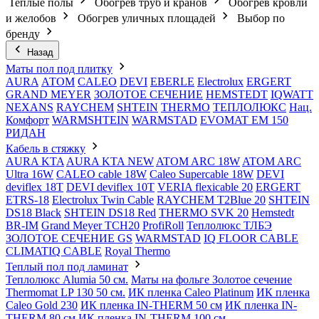
Теплые полы
Обогрев труб и кранов
Обогрев кровли
и желобов
Обогрев уличных площадей
Выбор по
бренду
Назад
Маты пол под плитку
AURA
АТОМ
CALEO
DEVI
EBERLE
Electrolux
ERGERT
GRAND MEYER
ЗОЛОТОЕ СЕЧЕНИЕ
HEMSTEDT
IQWATT
NEXANS
RAYCHEM
SHTEIN
THERMO
ТЕПЛОЛЮКС
Нац.
Комфорт
WARMSHTEIN
WARMSTAD
EVOMAT EM 150
РИДАН
Кабель в стяжку
AURA KTA
AURA KTA NEW
ATOM ARC 18W
ATOM ARC
Ultra 16W
CALEO cable 18W
Caleo Supercable 18W
DEVI
deviflex 18T
DEVI deviflex 10T
VERIA flexicable 20
ERGERT
ETRS-18
Electrolux Twin Cable
RAYCHEM T2Blue 20
SHTEIN
DS18 Black
SHTEIN DS18 Red
THERMO SVK 20
Hemstedt
BR-IM
Grand Meyer TCH20
ProfiRoll
Теплолюкс ТЛБЭ
ЗОЛОТОЕ СЕЧЕНИЕ GS
WARMSTAD
IQ FLOOR CABLE
CLIMATIQ CABLE
Royal Thermo
Теплый пол под ламинат
Теплолюкс Alumia 50 см.
Маты на фольге Золотое сечение
Thermomat LP 130 50 cм.
ИК пленка Caleo Platinum
ИК пленка
Caleo Gold 230
ИК пленка IN-THERM 50 см
ИК пленка IN-
THERM 80 см
ИК пленка IN-THERM 100 см