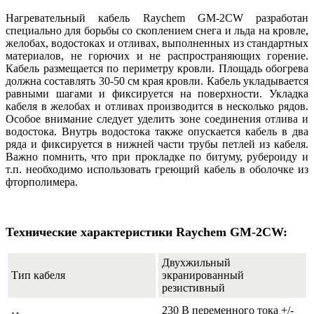
Нагревательный кабель Raychem GM-2CW разработан
специально для борьбы со скоплением снега и льда на кровле,
желобах, водостоках и отливах, выполненных из стандартных
материалов, не горючих и не распространяющих горение.
Кабель размещается по периметру кровли. Площадь обогрева
должна составлять 30-50 см края кровли. Кабель укладывается
равными шагами и фиксируется на поверхности. Укладка
кабеля в желобах и отливах производится в несколько рядов.
Особое внимание следует уделить зоне соединения отлива и
водостока. Внутрь водостока также опускается кабель в два
ряда и фиксируется в нижней части трубы петлей из кабеля.
Важно помнить, что при прокладке по битуму, рубероиду и
т.п. необходимо использовать греющий кабель в оболочке из
фторполимера.
Технические характеристики Raychem GM-2CW:
Двухжильный
Тип кабеля
экранированный
резистивный
230 В переменного тока +/-