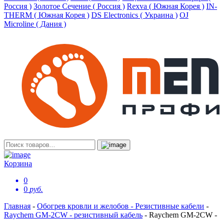
Россия )
Золотое Сечение ( Россия )
Rexva ( Южная Корея )
IN-
THERM ( Южная Корея )
DS Electronics ( Украина )
OJ
Microline ( Дания )
Корзина
0
0
руб.
Главная
-
Обогрев кровли и желобов - Резистивные кабели
-
Raychem GM-2CW - резистивный кабель
-
Raychem GM-2CW -