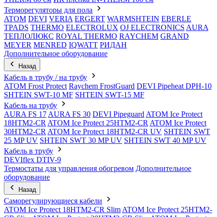
Терморегуляторы для пола
ATOM
DEVI
VERIA
ERGERT
WARMSHTEIN
EBERLE
TPADS
THERMO
ELECTROLUX
OJ ELECTRONICS
AURA
ТЕПЛОЛЮКС
ROYAL THERMO
RAYCHEM
GRAND
MEYER
MENRED
IQWATT
РИДАН
Дополнительное оборудование
Назад
Кабель в трубу / на трубу
ATOM Frost Protect
Raychem FrostGuard
DEVI Pipeheat DPH-10
SHTEIN SWT-10 MF
SHTEIN SWT-15 MF
Кабель на трубу
AURA FS 17
AURA FS 30
DEVI Pipeguard
ATOM Ice Protect
18HTM2-CR
ATOM Ice Protect 25HTM2-CR
ATOM Ice Protect
30HTM2-CR
ATOM Ice Protect 18HTM2-CR UV
SHTEIN SWT
25 MP UV
SHTEIN SWT 30 MP UV
SHTEIN SWT 40 MP UV
Кабель в трубу
DEVIflex DTIV-9
Термостаты для управления обогревом
Дополнительное
оборудование
Назад
Саморегулирующиеся кабели
ATOM Ice Protect 18HTM2-CR Slim
ATOM Ice Protect 25HTM2-