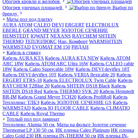
Обогрев кровли и желобов
Обогрев уличных площадей
Выбор по
бренду
+
Маты пол под плитку
AURA
АТОМ
CALEO
DEVI
ERGERT
ELECTROLUX
EBERLE
GRAND MEYER
ЗОЛОТОЕ СЕЧЕНИЕ
HEMSTEDT
IQWATT
NEXANS
RAYCHEM
SHTEIN
THERMO
ТЕПЛОЛЮКС
Нац. Комфорт
WARMSHTEIN
WARMSTAD
EVOMAT EM 150
РИДАН
+
Кабель в стяжку
Кабель AURA KTA
Кабель AURA KTA NEW
Кабель ATOM
ARC 18W
Кабель ATOM ARC Ultra 16W
Кабель CALEO cable
18W
Кабель Caleo Supercable 18W
Кабель DEVI deviflex 18T
Кабель DEVI deviflex 10T
Кабель VERIA flexicable 20
Кабель
ERGERT ETRS-18
Кабель ELECTROLUX Twin Cable
Кабель
RAYCHEM T2Blue 20
Кабель SHTEIN DS18 Black
Кабель
SHTEIN DS18 Red
Кабель THERMO SVK 20
Кабель Hemstedt
BR-IM
Кабель Grand Meyer TCH20
Кабель ProfiRoll
Кабель
Теплолюкс ТЛБЭ
Кабель ЗОЛОТОЕ СЕЧЕНИЕ GS
Кабель
WARMSTAD
Кабель IQ FLOOR CABLE
Кабель CLIMATIQ
CABLE
Кабель Royal Thermo
+
Теплый пол под ламинат
Теплолюкс Alumia 50 см.
Маты на фольге Золотое сечение
Thermomat LP 130 50 cм.
ИК пленка Caleo Platinum
ИК пленка
Caleo Gold 230
ИК пленка IN-THERM 50 см
ИК пленка IN-