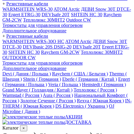
+
Резистивные кабели
WARMSHTEIN WRS-30
ATOM Arctic
ДЕВИ Snow 30T DTCE-
30
Ergert ETRG-30
DEVIsafe 20T
SHTEIN HC 30
Raychem
GM-2CW
Теплолюкс 30МНТ2
Outdoor CW
Термостаты для управления обогревом
Дополнительное оборудование
+
Резистивные кабели
WARMSHTEIN WRS-30O HC
ATOM Arctic
ДЕВИ Snow 30T
DTCE-30
DEVIbasic 20S DSIG-20
DEVIsafe 20T
Ergert ETRG-
30
SHTEIN HC 30
Raychem GM-2CW
Теплолюкс 30МНТ2
OUTDOOR CW
Термостаты для управления обогревом
Дополнительное оборудование
Devi ( Дания / Польша )
Raychem ( США / Бельгия )
Thermo (
Швеция )
Shtein ( Германия )
Eberle ( Германия / Китай )
Ergert
( Германия / Польша )
Veria ( Польша )
Hemstedt ( Германия )
Grand Mayer ( Голландия / Китай )
Теплолюкс ( Россия )
Warmstad ( Россия )
Aura ( Россия )
Национальный Комфорт (
Россия )
Золотое Сечение ( Россия )
Rexva ( Южная Корея )
IN-
THERM ( Южная Корея )
DS Electronics ( Украина )
OJ
Microline ( Дания )
АКЦИИ
ДОСТАВКА
Каталог
×