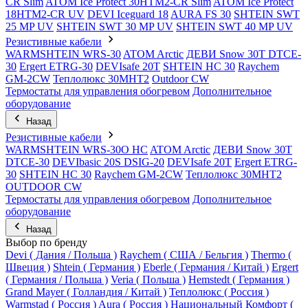
CR Slim
ATOM Ice Protect 30HTM2-CR Slim
ATOM Ice Protect
18HTM2-CR UV
DEVI Iceguard 18
AURA FS 30
SHTEIN SWT
25 MP UV
SHTEIN SWT 30 MP UV
SHTEIN SWT 40 MP UV
Резистивные кабели
WARMSHTEIN WRS-30
ATOM Arctic
ДЕВИ Snow 30T DTCE-
30
Ergert ETRG-30
DEVIsafe 20T
SHTEIN HC 30
Raychem
GM-2CW
Теплолюкс 30МНТ2
Outdoor CW
Термостаты для управления обогревом
Дополнительное
оборудование
Назад
Резистивные кабели
WARMSHTEIN WRS-30O HC
ATOM Arctic
ДЕВИ Snow 30T
DTCE-30
DEVIbasic 20S DSIG-20
DEVIsafe 20T
Ergert ETRG-
30
SHTEIN HC 30
Raychem GM-2CW
Теплолюкс 30МНТ2
OUTDOOR CW
Термостаты для управления обогревом
Дополнительное
оборудование
Назад
Выбор по бренду
Devi ( Дания / Польша )
Raychem ( США / Бельгия )
Thermo (
Швеция )
Shtein ( Германия )
Eberle ( Германия / Китай )
Ergert
( Германия / Польша )
Veria ( Польша )
Hemstedt ( Германия )
Grand Mayer ( Голландия / Китай )
Теплолюкс ( Россия )
Warmstad ( Россия )
Aura ( Россия )
Национальный Комфорт (