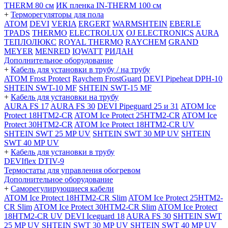
THERM 80 см
ИК пленка IN-THERM 100 см
+
Терморегуляторы для пола
ATOM
DEVI
VERIA
ERGERT
WARMSHTEIN
EBERLE
TPADS
THERMO
ELECTROLUX
OJ ELECTRONICS
AURA
ТЕПЛОЛЮКС
ROYAL THERMO
RAYCHEM
GRAND
MEYER
MENRED
IQWATT
РИДАН
Дополнительное оборудование
+
Кабель для установки в трубу / на трубу
ATOM Frost Protect
Raychem FrostGuard
DEVI Pipeheat DPH-10
SHTEIN SWT-10 MF
SHTEIN SWT-15 MF
+
Кабель для установки на трубу
AURA FS 17
AURA FS 30
DEVI Pipeguard 25 и 31
ATOM Ice
Protect 18HTM2-CR
ATOM Ice Protect 25HTM2-CR
ATOM Ice
Protect 30HTM2-CR
ATOM Ice Protect 18HTM2-CR UV
SHTEIN SWT 25 MP UV
SHTEIN SWT 30 MP UV
SHTEIN
SWT 40 MP UV
+
Кабель для установки в трубу
DEVIflex DTIV-9
Термостаты для управления обогревом
Дополнительное оборудование
+
Саморегулирующиеся кабели
ATOM Ice Protect 18HTM2-CR Slim
ATOM Ice Protect 25HTM2-
CR Slim
ATOM Ice Protect 30HTM2-CR Slim
ATOM Ice Protect
18HTM2-CR UV
DEVI Iceguard 18
AURA FS 30
SHTEIN SWT
25 MP UV
SHTEIN SWT 30 MP UV
SHTEIN SWT 40 MP UV