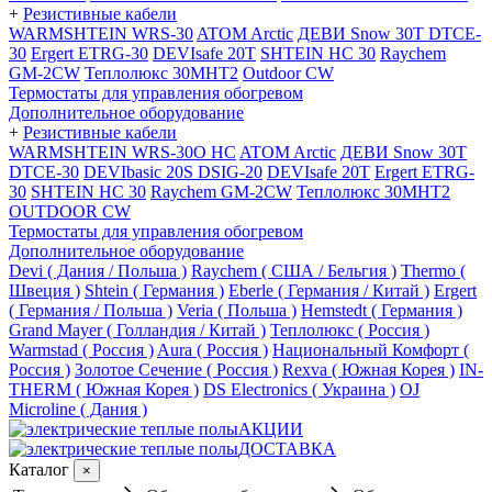
+
Резистивные кабели
WARMSHTEIN WRS-30
ATOM Arctic
ДЕВИ Snow 30T DTCE-
30
Ergert ETRG-30
DEVIsafe 20T
SHTEIN HC 30
Raychem
GM-2CW
Теплолюкс 30МНТ2
Outdoor CW
Термостаты для управления обогревом
Дополнительное оборудование
+
Резистивные кабели
WARMSHTEIN WRS-30O HC
ATOM Arctic
ДЕВИ Snow 30T
DTCE-30
DEVIbasic 20S DSIG-20
DEVIsafe 20T
Ergert ETRG-
30
SHTEIN HC 30
Raychem GM-2CW
Теплолюкс 30МНТ2
OUTDOOR CW
Термостаты для управления обогревом
Дополнительное оборудование
Devi ( Дания / Польша )
Raychem ( США / Бельгия )
Thermo (
Швеция )
Shtein ( Германия )
Eberle ( Германия / Китай )
Ergert
( Германия / Польша )
Veria ( Польша )
Hemstedt ( Германия )
Grand Mayer ( Голландия / Китай )
Теплолюкс ( Россия )
Warmstad ( Россия )
Aura ( Россия )
Национальный Комфорт (
Россия )
Золотое Сечение ( Россия )
Rexva ( Южная Корея )
IN-
THERM ( Южная Корея )
DS Electronics ( Украина )
OJ
Microline ( Дания )
АКЦИИ
ДОСТАВКА
Каталог
×