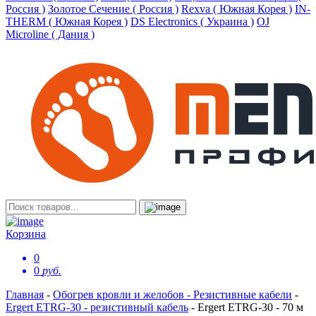
Россия )
Золотое Сечение ( Россия )
Rexva ( Южная Корея )
IN-
THERM ( Южная Корея )
DS Electronics ( Украина )
OJ
Microline ( Дания )
Корзина
0
0
руб.
Главная
-
Обогрев кровли и желобов - Резистивные кабели
-
Ergert ETRG-30 - резистивный кабель
-
Ergert ETRG-30 - 70 м