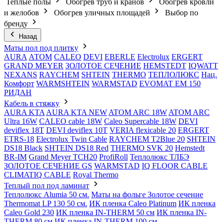
Теплые полы
Обогрев труб и кранов
Обогрев кровли
и желобов
Обогрев уличных площадей
Выбор по
бренду
Назад
Маты пол под плитку
AURA
АТОМ
CALEO
DEVI
EBERLE
Electrolux
ERGERT
GRAND MEYER
ЗОЛОТОЕ СЕЧЕНИЕ
HEMSTEDT
IQWATT
NEXANS
RAYCHEM
SHTEIN
THERMO
ТЕПЛОЛЮКС
Нац.
Комфорт
WARMSHTEIN
WARMSTAD
EVOMAT EM 150
РИДАН
Кабель в стяжку
AURA KTA
AURA KTA NEW
ATOM ARC 18W
ATOM ARC
Ultra 16W
CALEO cable 18W
Caleo Supercable 18W
DEVI
deviflex 18T
DEVI deviflex 10T
VERIA flexicable 20
ERGERT
ETRS-18
Electrolux Twin Cable
RAYCHEM T2Blue 20
SHTEIN
DS18 Black
SHTEIN DS18 Red
THERMO SVK 20
Hemstedt
BR-IM
Grand Meyer TCH20
ProfiRoll
Теплолюкс ТЛБЭ
ЗОЛОТОЕ СЕЧЕНИЕ GS
WARMSTAD
IQ FLOOR CABLE
CLIMATIQ CABLE
Royal Thermo
Теплый пол под ламинат
Теплолюкс Alumia 50 см.
Маты на фольге Золотое сечение
Thermomat LP 130 50 cм.
ИК пленка Caleo Platinum
ИК пленка
Caleo Gold 230
ИК пленка IN-THERM 50 см
ИК пленка IN-
THERM 80 см
ИК пленка IN-THERM 100 см