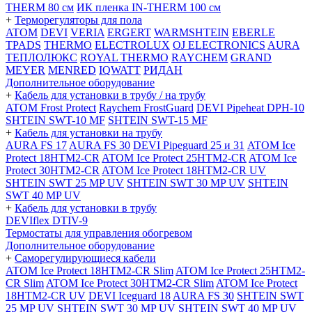
THERM 80 см
ИК пленка IN-THERM 100 см
+
Терморегуляторы для пола
ATOM
DEVI
VERIA
ERGERT
WARMSHTEIN
EBERLE
TPADS
THERMO
ELECTROLUX
OJ ELECTRONICS
AURA
ТЕПЛОЛЮКС
ROYAL THERMO
RAYCHEM
GRAND
MEYER
MENRED
IQWATT
РИДАН
Дополнительное оборудование
+
Кабель для установки в трубу / на трубу
ATOM Frost Protect
Raychem FrostGuard
DEVI Pipeheat DPH-10
SHTEIN SWT-10 MF
SHTEIN SWT-15 MF
+
Кабель для установки на трубу
AURA FS 17
AURA FS 30
DEVI Pipeguard 25 и 31
ATOM Ice
Protect 18HTM2-CR
ATOM Ice Protect 25HTM2-CR
ATOM Ice
Protect 30HTM2-CR
ATOM Ice Protect 18HTM2-CR UV
SHTEIN SWT 25 MP UV
SHTEIN SWT 30 MP UV
SHTEIN
SWT 40 MP UV
+
Кабель для установки в трубу
DEVIflex DTIV-9
Термостаты для управления обогревом
Дополнительное оборудование
+
Саморегулирующиеся кабели
ATOM Ice Protect 18HTM2-CR Slim
ATOM Ice Protect 25HTM2-
CR Slim
ATOM Ice Protect 30HTM2-CR Slim
ATOM Ice Protect
18HTM2-CR UV
DEVI Iceguard 18
AURA FS 30
SHTEIN SWT
25 MP UV
SHTEIN SWT 30 MP UV
SHTEIN SWT 40 MP UV