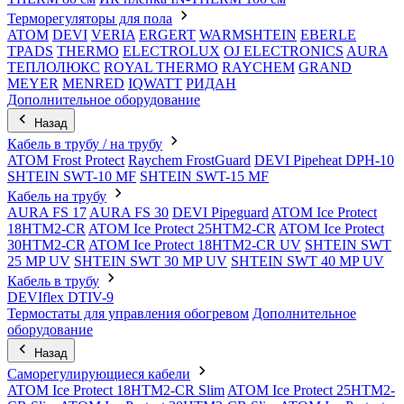
Терморегуляторы для пола
ATOM
DEVI
VERIA
ERGERT
WARMSHTEIN
EBERLE
TPADS
THERMO
ELECTROLUX
OJ ELECTRONICS
AURA
ТЕПЛОЛЮКС
ROYAL THERMO
RAYCHEM
GRAND
MEYER
MENRED
IQWATT
РИДАН
Дополнительное оборудование
Назад
Кабель в трубу / на трубу
ATOM Frost Protect
Raychem FrostGuard
DEVI Pipeheat DPH-10
SHTEIN SWT-10 MF
SHTEIN SWT-15 MF
Кабель на трубу
AURA FS 17
AURA FS 30
DEVI Pipeguard
ATOM Ice Protect
18HTM2-CR
ATOM Ice Protect 25HTM2-CR
ATOM Ice Protect
30HTM2-CR
ATOM Ice Protect 18HTM2-CR UV
SHTEIN SWT
25 MP UV
SHTEIN SWT 30 MP UV
SHTEIN SWT 40 MP UV
Кабель в трубу
DEVIflex DTIV-9
Термостаты для управления обогревом
Дополнительное
оборудование
Назад
Саморегулирующиеся кабели
ATOM Ice Protect 18HTM2-CR Slim
ATOM Ice Protect 25HTM2-