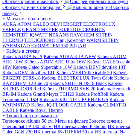
Обогрев кровли и желобов
Обогрев уличных площадей
Выбор по
бренду
+
Маты пол под плитку
AURA
АТОМ
CALEO
DEVI
ERGERT
ELECTROLUX
EBERLE
GRAND MEYER
ЗОЛОТОЕ СЕЧЕНИЕ
HEMSTEDT
IQWATT
NEXANS
RAYCHEM
SHTEIN
THERMO
ТЕПЛОЛЮКС
Нац. Комфорт
WARMSHTEIN
WARMSTAD
EVOMAT EM 150
РИДАН
+
Кабель в стяжку
Кабель AURA KTA
Кабель AURA KTA NEW
Кабель ATOM
ARC 18W
Кабель ATOM ARC Ultra 16W
Кабель CALEO cable
18W
Кабель Caleo Supercable 18W
Кабель DEVI deviflex 18T
Кабель DEVI deviflex 10T
Кабель VERIA flexicable 20
Кабель
ERGERT ETRS-18
Кабель ELECTROLUX Twin Cable
Кабель
RAYCHEM T2Blue 20
Кабель SHTEIN DS18 Black
Кабель
SHTEIN DS18 Red
Кабель THERMO SVK 20
Кабель Hemstedt
BR-IM
Кабель Grand Meyer TCH20
Кабель ProfiRoll
Кабель
Теплолюкс ТЛБЭ
Кабель ЗОЛОТОЕ СЕЧЕНИЕ GS
Кабель
WARMSTAD
Кабель IQ FLOOR CABLE
Кабель CLIMATIQ
CABLE
Кабель Royal Thermo
+
Теплый пол под ламинат
Теплолюкс Alumia 50 см.
Маты на фольге Золотое сечение
Thermomat LP 130 50 cм.
ИК пленка Caleo Platinum
ИК пленка
Caleo Gold 230
ИК пленка IN-THERM 50 см
ИК пленка IN-