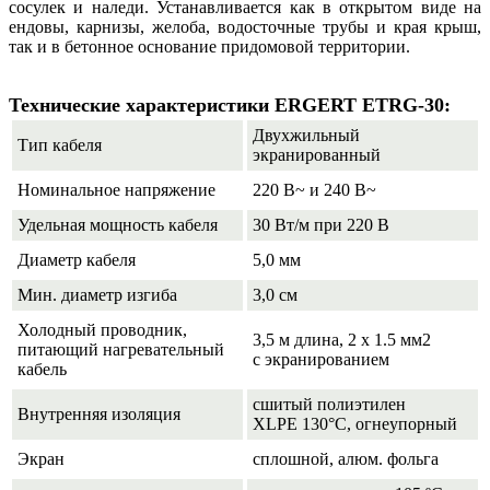
сосулек и наледи. Устанавливается как в открытом виде на
ендовы, карнизы, желоба, водосточные трубы и края крыш,
так и в бетонное основание придомовой территории.
Технические характеристики ERGERT ETRG-30:
Двухжильный
Тип кабеля
экранированный
Номинальное напряжение
220 В~ и 240 В~
Удельная мощность кабеля
30 Вт/м при 220 В
Диаметр кабеля
5,0 мм
Мин. диаметр изгиба
3,0 см
Холодный проводник,
3,5 м длина, 2 x 1.5 мм2
питающий нагревательный
с экранированием
кабель
сшитый полиэтилен
Внутренняя изоляция
XLPE 130°C, огнеупорный
Экран
сплошной, алюм. фольга