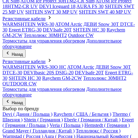
CR Slim
ATOM Ice Protect 30HTM2-CR Slim
ATOM Ice Protect
18HTM2-CR UV
DEVI Iceguard 18
AURA FS 30
SHTEIN SWT
25 MP UV
SHTEIN SWT 30 MP UV
SHTEIN SWT 40 MP UV
Резистивные кабели
WARMSHTEIN WRS-30
ATOM Arctic
ДЕВИ Snow 30T DTCE-
30
Ergert ETRG-30
DEVIsafe 20T
SHTEIN HC 30
Raychem
GM-2CW
Теплолюкс 30МНТ2
Outdoor CW
Термостаты для управления обогревом
Дополнительное
оборудование
Назад
Резистивные кабели
WARMSHTEIN WRS-30O HC
ATOM Arctic
ДЕВИ Snow 30T
DTCE-30
DEVIbasic 20S DSIG-20
DEVIsafe 20T
Ergert ETRG-
30
SHTEIN HC 30
Raychem GM-2CW
Теплолюкс 30МНТ2
OUTDOOR CW
Термостаты для управления обогревом
Дополнительное
оборудование
Назад
Выбор по бренду
Devi ( Дания / Польша )
Raychem ( США / Бельгия )
Thermo (
Швеция )
Shtein ( Германия )
Eberle ( Германия / Китай )
Ergert
( Германия / Польша )
Veria ( Польша )
Hemstedt ( Германия )
Grand Mayer ( Голландия / Китай )
Теплолюкс ( Россия )
Warmstad ( Россия )
Aura ( Россия )
Национальный Комфорт (