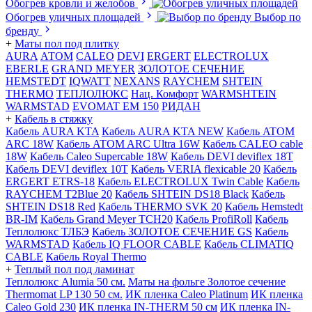
Обогрев кровли и желобов
Обогрев уличных площадей
Выбор по
бренду
+
Маты пол под плитку
AURA
АТОМ
CALEO
DEVI
ERGERT
ELECTROLUX
EBERLE
GRAND MEYER
ЗОЛОТОЕ СЕЧЕНИЕ
HEMSTEDT
IQWATT
NEXANS
RAYCHEM
SHTEIN
THERMO
ТЕПЛОЛЮКС
Нац. Комфорт
WARMSHTEIN
WARMSTAD
EVOMAT EM 150
РИДАН
+
Кабель в стяжку
Кабель AURA KTA
Кабель AURA KTA NEW
Кабель ATOM
ARC 18W
Кабель ATOM ARC Ultra 16W
Кабель CALEO cable
18W
Кабель Caleo Supercable 18W
Кабель DEVI deviflex 18T
Кабель DEVI deviflex 10T
Кабель VERIA flexicable 20
Кабель
ERGERT ETRS-18
Кабель ELECTROLUX Twin Cable
Кабель
RAYCHEM T2Blue 20
Кабель SHTEIN DS18 Black
Кабель
SHTEIN DS18 Red
Кабель THERMO SVK 20
Кабель Hemstedt
BR-IM
Кабель Grand Meyer TCH20
Кабель ProfiRoll
Кабель
Теплолюкс ТЛБЭ
Кабель ЗОЛОТОЕ СЕЧЕНИЕ GS
Кабель
WARMSTAD
Кабель IQ FLOOR CABLE
Кабель CLIMATIQ
CABLE
Кабель Royal Thermo
+
Теплый пол под ламинат
Теплолюкс Alumia 50 см.
Маты на фольге Золотое сечение
Thermomat LP 130 50 cм.
ИК пленка Caleo Platinum
ИК пленка
Caleo Gold 230
ИК пленка IN-THERM 50 см
ИК пленка IN-