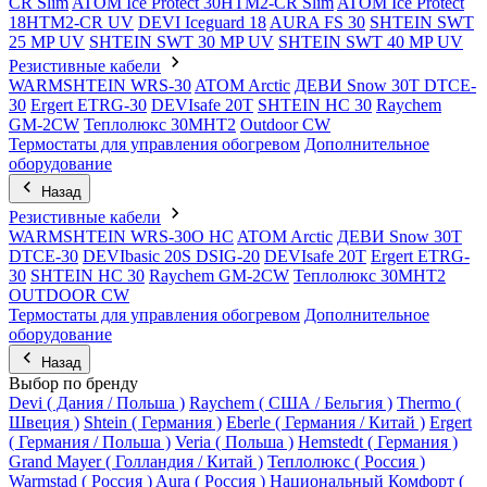
CR Slim
ATOM Ice Protect 30HTM2-CR Slim
ATOM Ice Protect
18HTM2-CR UV
DEVI Iceguard 18
AURA FS 30
SHTEIN SWT
25 MP UV
SHTEIN SWT 30 MP UV
SHTEIN SWT 40 MP UV
Резистивные кабели
WARMSHTEIN WRS-30
ATOM Arctic
ДЕВИ Snow 30T DTCE-
30
Ergert ETRG-30
DEVIsafe 20T
SHTEIN HC 30
Raychem
GM-2CW
Теплолюкс 30МНТ2
Outdoor CW
Термостаты для управления обогревом
Дополнительное
оборудование
Назад
Резистивные кабели
WARMSHTEIN WRS-30O HC
ATOM Arctic
ДЕВИ Snow 30T
DTCE-30
DEVIbasic 20S DSIG-20
DEVIsafe 20T
Ergert ETRG-
30
SHTEIN HC 30
Raychem GM-2CW
Теплолюкс 30МНТ2
OUTDOOR CW
Термостаты для управления обогревом
Дополнительное
оборудование
Назад
Выбор по бренду
Devi ( Дания / Польша )
Raychem ( США / Бельгия )
Thermo (
Швеция )
Shtein ( Германия )
Eberle ( Германия / Китай )
Ergert
( Германия / Польша )
Veria ( Польша )
Hemstedt ( Германия )
Grand Mayer ( Голландия / Китай )
Теплолюкс ( Россия )
Warmstad ( Россия )
Aura ( Россия )
Национальный Комфорт (