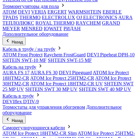
Терморегуляторы для пола
ATOM
DEVI
VERIA
ERGERT
WARMSHTEIN
EBERLE
TPADS
THERMO
ELECTROLUX
OJ ELECTRONICS
AURA
ТЕПЛОЛЮКС
ROYAL THERMO
RAYCHEM
GRAND
MEYER
MENRED
IQWATT
РИДАН
Дополнительное оборудование
Назад
Кабель в трубу / на трубу
ATOM Frost Protect
Raychem FrostGuard
DEVI Pipeheat DPH-10
SHTEIN SWT-10 MF
SHTEIN SWT-15 MF
Кабель на трубу
AURA FS 17
AURA FS 30
DEVI Pipeguard
ATOM Ice Protect
18HTM2-CR
ATOM Ice Protect 25HTM2-CR
ATOM Ice Protect
30HTM2-CR
ATOM Ice Protect 18HTM2-CR UV
SHTEIN SWT
25 MP UV
SHTEIN SWT 30 MP UV
SHTEIN SWT 40 MP UV
Кабель в трубу
DEVIflex DTIV-9
Термостаты для управления обогревом
Дополнительное
оборудование
Назад
Саморегулирующиеся кабели
ATOM Ice Protect 18HTM2-CR Slim
ATOM Ice Protect 25HTM2-