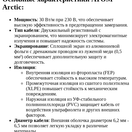
Arctic:
Мощность
: 30 Вт/м при 230 В, что обеспечивает
высокую эффективность в предотвращении замерзания.
Тип кабеля
: Двухжильный резистивный с
экранированием, что минимизирует электромагнитные
излучения и повышает надежность системы.
Экранирование
: Сплошной экран из алюминиевой
фольги с дренажным проводом из луженой меди (0,5
мм²) обеспечивает дополнительную защиту и
долговечность.
Изоляция
:
Внутренняя изоляция из фторопласта (FEP)
обеспечивает стойкость к высоким температурам.
Промежуточная изоляция из сшитого полиэтилена
(XLPE) повышает стойкость к механическим
повреждениям.
Наружная изоляция из УФ-стабильного
поливинилхлорида (PVC) защищает кабель от
воздействия ультрафиолета и других внешних
факторов.
Диаметр кабеля
: Внешняя оболочка диаметром 6,2 мм -
6,5 мм позволяет легкую укладку в различные
материалы.