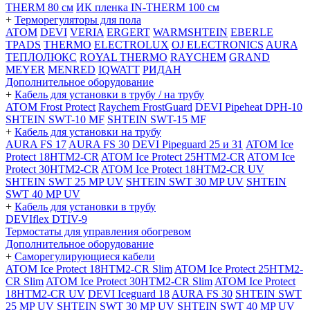
THERM 80 см
ИК пленка IN-THERM 100 см
+
Терморегуляторы для пола
ATOM
DEVI
VERIA
ERGERT
WARMSHTEIN
EBERLE
TPADS
THERMO
ELECTROLUX
OJ ELECTRONICS
AURA
ТЕПЛОЛЮКС
ROYAL THERMO
RAYCHEM
GRAND
MEYER
MENRED
IQWATT
РИДАН
Дополнительное оборудование
+
Кабель для установки в трубу / на трубу
ATOM Frost Protect
Raychem FrostGuard
DEVI Pipeheat DPH-10
SHTEIN SWT-10 MF
SHTEIN SWT-15 MF
+
Кабель для установки на трубу
AURA FS 17
AURA FS 30
DEVI Pipeguard 25 и 31
ATOM Ice
Protect 18HTM2-CR
ATOM Ice Protect 25HTM2-CR
ATOM Ice
Protect 30HTM2-CR
ATOM Ice Protect 18HTM2-CR UV
SHTEIN SWT 25 MP UV
SHTEIN SWT 30 MP UV
SHTEIN
SWT 40 MP UV
+
Кабель для установки в трубу
DEVIflex DTIV-9
Термостаты для управления обогревом
Дополнительное оборудование
+
Саморегулирующиеся кабели
ATOM Ice Protect 18HTM2-CR Slim
ATOM Ice Protect 25HTM2-
CR Slim
ATOM Ice Protect 30HTM2-CR Slim
ATOM Ice Protect
18HTM2-CR UV
DEVI Iceguard 18
AURA FS 30
SHTEIN SWT
25 MP UV
SHTEIN SWT 30 MP UV
SHTEIN SWT 40 MP UV