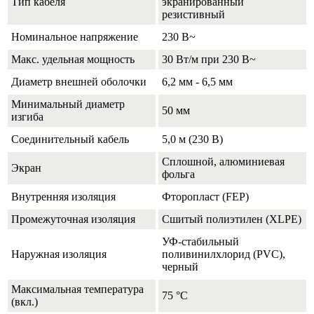
Тип кабеля
экранированный
резистивный
Номинальное напряжение
230 В~
Макс. удельная мощность
30 Вт/м при 230 В~
Диаметр внешней оболочки
6,2 мм - 6,5 мм
Минимальный диаметр
50 мм
изгиба
Соединительный кабель
5,0 м (230 В)
Сплошной, алюминиевая
Экран
фольга
Внутренняя изоляция
Фторопласт (FEP)
Промежуточная изоляция
Сшитый полиэтилен (XLPE)
УФ-стабильный
Наружная изоляция
поливинилхлорид (PVC),
черный
Максимальная температура
75 °С
(вкл.)