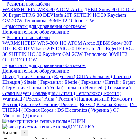
+
Резистивные кабели
WARMSHTEIN WRS-30
ATOM Arctic
ДЕВИ Snow 30T DTCE-
30
Ergert ETRG-30
DEVIsafe 20T
SHTEIN HC 30
Raychem
GM-2CW
Теплолюкс 30МНТ2
Outdoor CW
Термостаты для управления обогревом
Дополнительное оборудование
+
Резистивные кабели
WARMSHTEIN WRS-30O HC
ATOM Arctic
ДЕВИ Snow 30T
DTCE-30
DEVIbasic 20S DSIG-20
DEVIsafe 20T
Ergert ETRG-
30
SHTEIN HC 30
Raychem GM-2CW
Теплолюкс 30МНТ2
OUTDOOR CW
Термостаты для управления обогревом
Дополнительное оборудование
Devi ( Дания / Польша )
Raychem ( США / Бельгия )
Thermo (
Швеция )
Shtein ( Германия )
Eberle ( Германия / Китай )
Ergert
( Германия / Польша )
Veria ( Польша )
Hemstedt ( Германия )
Grand Mayer ( Голландия / Китай )
Теплолюкс ( Россия )
Warmstad ( Россия )
Aura ( Россия )
Национальный Комфорт (
Россия )
Золотое Сечение ( Россия )
Rexva ( Южная Корея )
IN-
THERM ( Южная Корея )
DS Electronics ( Украина )
OJ
Microline ( Дания )
АКЦИИ
ДОСТАВКА
Каталог
×