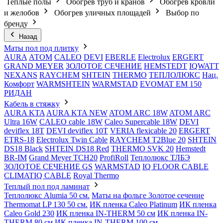
Теплые полы
Обогрев труб и кранов
Обогрев кровли
и желобов
Обогрев уличных площадей
Выбор по
бренду
Назад
Маты пол под плитку
AURA
АТОМ
CALEO
DEVI
EBERLE
Electrolux
ERGERT
GRAND MEYER
ЗОЛОТОЕ СЕЧЕНИЕ
HEMSTEDT
IQWATT
NEXANS
RAYCHEM
SHTEIN
THERMO
ТЕПЛОЛЮКС
Нац.
Комфорт
WARMSHTEIN
WARMSTAD
EVOMAT EM 150
РИДАН
Кабель в стяжку
AURA KTA
AURA KTA NEW
ATOM ARC 18W
ATOM ARC
Ultra 16W
CALEO cable 18W
Caleo Supercable 18W
DEVI
deviflex 18T
DEVI deviflex 10T
VERIA flexicable 20
ERGERT
ETRS-18
Electrolux Twin Cable
RAYCHEM T2Blue 20
SHTEIN
DS18 Black
SHTEIN DS18 Red
THERMO SVK 20
Hemstedt
BR-IM
Grand Meyer TCH20
ProfiRoll
Теплолюкс ТЛБЭ
ЗОЛОТОЕ СЕЧЕНИЕ GS
WARMSTAD
IQ FLOOR CABLE
CLIMATIQ CABLE
Royal Thermo
Теплый пол под ламинат
Теплолюкс Alumia 50 см.
Маты на фольге Золотое сечение
Thermomat LP 130 50 cм.
ИК пленка Caleo Platinum
ИК пленка
Caleo Gold 230
ИК пленка IN-THERM 50 см
ИК пленка IN-
THERM 80 см
ИК пленка IN-THERM 100 см