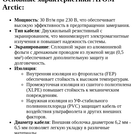
Arctic:
Мощность
: 30 Вт/м при 230 В, что обеспечивает
высокую эффективность в предотвращении замерзания.
Тип кабеля
: Двухжильный резистивный с
экранированием, что минимизирует электромагнитные
излучения и повышает надежность системы.
Экранирование
: Сплошной экран из алюминиевой
фольги с дренажным проводом из луженой меди (0,5
мм²) обеспечивает дополнительную защиту и
долговечность.
Изоляция
:
Внутренняя изоляция из фторопласта (FEP)
обеспечивает стойкость к высоким температурам.
Промежуточная изоляция из сшитого полиэтилена
(XLPE) повышает стойкость к механическим
повреждениям.
Наружная изоляция из УФ-стабильного
поливинилхлорида (PVC) защищает кабель от
воздействия ультрафиолета и других внешних
факторов.
Диаметр кабеля
: Внешняя оболочка диаметром 6,2 мм -
6,5 мм позволяет легкую укладку в различные
материалы.