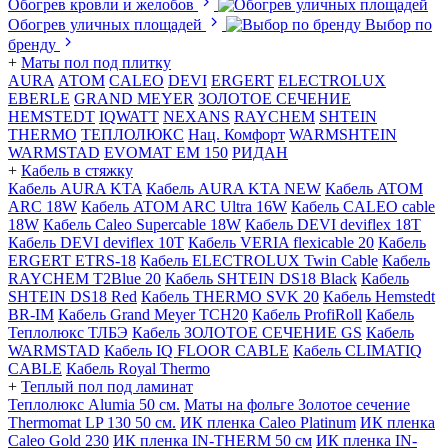
Обогрев кровли и желобов
Обогрев уличных площадей
Выбор по
бренду
+
Маты пол под плитку
AURA
АТОМ
CALEO
DEVI
ERGERT
ELECTROLUX
EBERLE
GRAND MEYER
ЗОЛОТОЕ СЕЧЕНИЕ
HEMSTEDT
IQWATT
NEXANS
RAYCHEM
SHTEIN
THERMO
ТЕПЛОЛЮКС
Нац. Комфорт
WARMSHTEIN
WARMSTAD
EVOMAT EM 150
РИДАН
+
Кабель в стяжку
Кабель AURA KTA
Кабель AURA KTA NEW
Кабель ATOM
ARC 18W
Кабель ATOM ARC Ultra 16W
Кабель CALEO cable
18W
Кабель Caleo Supercable 18W
Кабель DEVI deviflex 18T
Кабель DEVI deviflex 10T
Кабель VERIA flexicable 20
Кабель
ERGERT ETRS-18
Кабель ELECTROLUX Twin Cable
Кабель
RAYCHEM T2Blue 20
Кабель SHTEIN DS18 Black
Кабель
SHTEIN DS18 Red
Кабель THERMO SVK 20
Кабель Hemstedt
BR-IM
Кабель Grand Meyer TCH20
Кабель ProfiRoll
Кабель
Теплолюкс ТЛБЭ
Кабель ЗОЛОТОЕ СЕЧЕНИЕ GS
Кабель
WARMSTAD
Кабель IQ FLOOR CABLE
Кабель CLIMATIQ
CABLE
Кабель Royal Thermo
+
Теплый пол под ламинат
Теплолюкс Alumia 50 см.
Маты на фольге Золотое сечение
Thermomat LP 130 50 cм.
ИК пленка Caleo Platinum
ИК пленка
Caleo Gold 230
ИК пленка IN-THERM 50 см
ИК пленка IN-