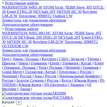
+
Резистивные кабели
WARMSHTEIN WRS-30
ATOM Arctic
ДЕВИ Snow 30T DTCE-
30
Ergert ETRG-30
DEVIsafe 20T
SHTEIN HC 30
Raychem
GM-2CW
Теплолюкс 30МНТ2
Outdoor CW
Термостаты для управления обогревом
Дополнительное оборудование
+
Резистивные кабели
WARMSHTEIN WRS-30O HC
ATOM Arctic
ДЕВИ Snow 30T
DTCE-30
DEVIbasic 20S DSIG-20
DEVIsafe 20T
Ergert ETRG-
30
SHTEIN HC 30
Raychem GM-2CW
Теплолюкс 30МНТ2
OUTDOOR CW
Термостаты для управления обогревом
Дополнительное оборудование
Devi ( Дания / Польша )
Raychem ( США / Бельгия )
Thermo (
Швеция )
Shtein ( Германия )
Eberle ( Германия / Китай )
Ergert
( Германия / Польша )
Veria ( Польша )
Hemstedt ( Германия )
Grand Mayer ( Голландия / Китай )
Теплолюкс ( Россия )
Warmstad ( Россия )
Aura ( Россия )
Национальный Комфорт (
Россия )
Золотое Сечение ( Россия )
Rexva ( Южная Корея )
IN-
THERM ( Южная Корея )
DS Electronics ( Украина )
OJ
Microline ( Дания )
АКЦИИ
ДОСТАВКА
Каталог
×