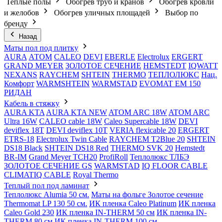
Теплые полы
Обогрев труб и кранов
Обогрев кровли
и желобов
Обогрев уличных площадей
Выбор по
бренду
Назад
Маты пол под плитку
AURA
АТОМ
CALEO
DEVI
EBERLE
Electrolux
ERGERT
GRAND MEYER
ЗОЛОТОЕ СЕЧЕНИЕ
HEMSTEDT
IQWATT
NEXANS
RAYCHEM
SHTEIN
THERMO
ТЕПЛОЛЮКС
Нац.
Комфорт
WARMSHTEIN
WARMSTAD
EVOMAT EM 150
РИДАН
Кабель в стяжку
AURA KTA
AURA KTA NEW
ATOM ARC 18W
ATOM ARC
Ultra 16W
CALEO cable 18W
Caleo Supercable 18W
DEVI
deviflex 18T
DEVI deviflex 10T
VERIA flexicable 20
ERGERT
ETRS-18
Electrolux Twin Cable
RAYCHEM T2Blue 20
SHTEIN
DS18 Black
SHTEIN DS18 Red
THERMO SVK 20
Hemstedt
BR-IM
Grand Meyer TCH20
ProfiRoll
Теплолюкс ТЛБЭ
ЗОЛОТОЕ СЕЧЕНИЕ GS
WARMSTAD
IQ FLOOR CABLE
CLIMATIQ CABLE
Royal Thermo
Теплый пол под ламинат
Теплолюкс Alumia 50 см.
Маты на фольге Золотое сечение
Thermomat LP 130 50 cм.
ИК пленка Caleo Platinum
ИК пленка
Caleo Gold 230
ИК пленка IN-THERM 50 см
ИК пленка IN-
THERM 80 см
ИК пленка IN-THERM 100 см