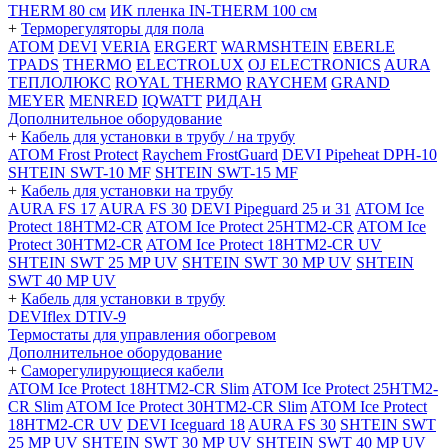
THERM 80 см
ИК пленка IN-THERM 100 см
+
Терморегуляторы для пола
ATOM
DEVI
VERIA
ERGERT
WARMSHTEIN
EBERLE
TPADS
THERMO
ELECTROLUX
OJ ELECTRONICS
AURA
ТЕПЛОЛЮКС
ROYAL THERMO
RAYCHEM
GRAND
MEYER
MENRED
IQWATT
РИДАН
Дополнительное оборудование
+
Кабель для установки в трубу / на трубу
ATOM Frost Protect
Raychem FrostGuard
DEVI Pipeheat DPH-10
SHTEIN SWT-10 MF
SHTEIN SWT-15 MF
+
Кабель для установки на трубу
AURA FS 17
AURA FS 30
DEVI Pipeguard 25 и 31
ATOM Ice
Protect 18HTM2-CR
ATOM Ice Protect 25HTM2-CR
ATOM Ice
Protect 30HTM2-CR
ATOM Ice Protect 18HTM2-CR UV
SHTEIN SWT 25 MP UV
SHTEIN SWT 30 MP UV
SHTEIN
SWT 40 MP UV
+
Кабель для установки в трубу
DEVIflex DTIV-9
Термостаты для управления обогревом
Дополнительное оборудование
+
Саморегулирующиеся кабели
ATOM Ice Protect 18HTM2-CR Slim
ATOM Ice Protect 25HTM2-
CR Slim
ATOM Ice Protect 30HTM2-CR Slim
ATOM Ice Protect
18HTM2-CR UV
DEVI Iceguard 18
AURA FS 30
SHTEIN SWT
25 MP UV
SHTEIN SWT 30 MP UV
SHTEIN SWT 40 MP UV