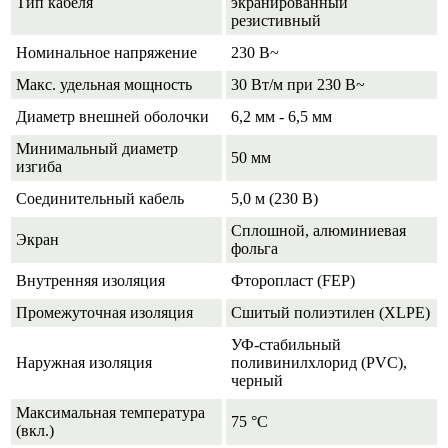
Тип кабеля
экранированный
резистивный
Номинальное напряжение
230 В~
Макс. удельная мощность
30 Вт/м при 230 В~
Диаметр внешней оболочки
6,2 мм - 6,5 мм
Минимальный диаметр
50 мм
изгиба
Соединительный кабель
5,0 м (230 В)
Сплошной, алюминиевая
Экран
фольга
Внутренняя изоляция
Фторопласт (FEP)
Промежуточная изоляция
Сшитый полиэтилен (XLPE)
УФ-стабильный
Наружная изоляция
поливинилхлорид (PVC),
черный
Максимальная температура
75 °С
(вкл.)