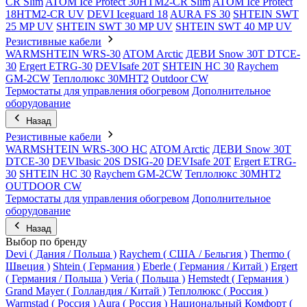
CR Slim
ATOM Ice Protect 30HTM2-CR Slim
ATOM Ice Protect
18HTM2-CR UV
DEVI Iceguard 18
AURA FS 30
SHTEIN SWT
25 MP UV
SHTEIN SWT 30 MP UV
SHTEIN SWT 40 MP UV
Резистивные кабели
WARMSHTEIN WRS-30
ATOM Arctic
ДЕВИ Snow 30T DTCE-
30
Ergert ETRG-30
DEVIsafe 20T
SHTEIN HC 30
Raychem
GM-2CW
Теплолюкс 30МНТ2
Outdoor CW
Термостаты для управления обогревом
Дополнительное
оборудование
Назад
Резистивные кабели
WARMSHTEIN WRS-30O HC
ATOM Arctic
ДЕВИ Snow 30T
DTCE-30
DEVIbasic 20S DSIG-20
DEVIsafe 20T
Ergert ETRG-
30
SHTEIN HC 30
Raychem GM-2CW
Теплолюкс 30МНТ2
OUTDOOR CW
Термостаты для управления обогревом
Дополнительное
оборудование
Назад
Выбор по бренду
Devi ( Дания / Польша )
Raychem ( США / Бельгия )
Thermo (
Швеция )
Shtein ( Германия )
Eberle ( Германия / Китай )
Ergert
( Германия / Польша )
Veria ( Польша )
Hemstedt ( Германия )
Grand Mayer ( Голландия / Китай )
Теплолюкс ( Россия )
Warmstad ( Россия )
Aura ( Россия )
Национальный Комфорт (