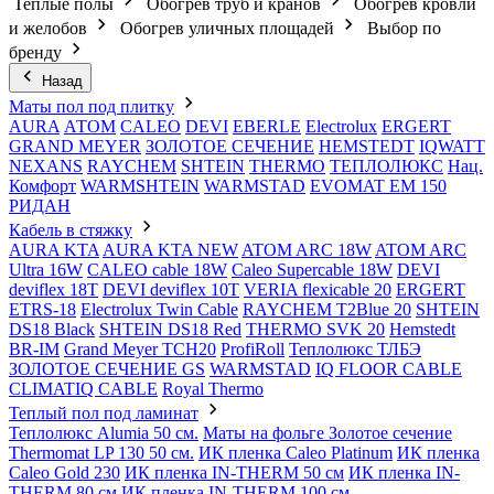
Теплые полы
Обогрев труб и кранов
Обогрев кровли
и желобов
Обогрев уличных площадей
Выбор по
бренду
Назад
Маты пол под плитку
AURA
АТОМ
CALEO
DEVI
EBERLE
Electrolux
ERGERT
GRAND MEYER
ЗОЛОТОЕ СЕЧЕНИЕ
HEMSTEDT
IQWATT
NEXANS
RAYCHEM
SHTEIN
THERMO
ТЕПЛОЛЮКС
Нац.
Комфорт
WARMSHTEIN
WARMSTAD
EVOMAT EM 150
РИДАН
Кабель в стяжку
AURA KTA
AURA KTA NEW
ATOM ARC 18W
ATOM ARC
Ultra 16W
CALEO cable 18W
Caleo Supercable 18W
DEVI
deviflex 18T
DEVI deviflex 10T
VERIA flexicable 20
ERGERT
ETRS-18
Electrolux Twin Cable
RAYCHEM T2Blue 20
SHTEIN
DS18 Black
SHTEIN DS18 Red
THERMO SVK 20
Hemstedt
BR-IM
Grand Meyer TCH20
ProfiRoll
Теплолюкс ТЛБЭ
ЗОЛОТОЕ СЕЧЕНИЕ GS
WARMSTAD
IQ FLOOR CABLE
CLIMATIQ CABLE
Royal Thermo
Теплый пол под ламинат
Теплолюкс Alumia 50 см.
Маты на фольге Золотое сечение
Thermomat LP 130 50 cм.
ИК пленка Caleo Platinum
ИК пленка
Caleo Gold 230
ИК пленка IN-THERM 50 см
ИК пленка IN-
THERM 80 см
ИК пленка IN-THERM 100 см