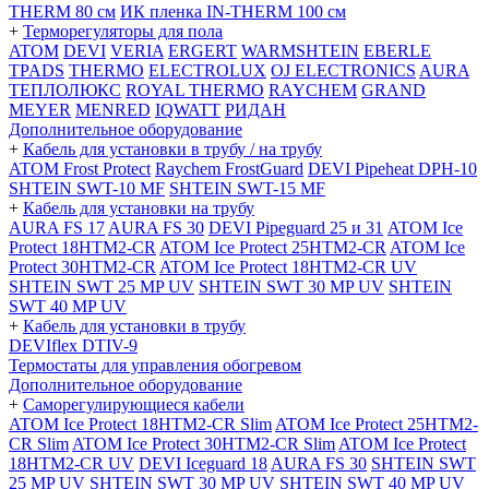
THERM 80 см
ИК пленка IN-THERM 100 см
+
Терморегуляторы для пола
ATOM
DEVI
VERIA
ERGERT
WARMSHTEIN
EBERLE
TPADS
THERMO
ELECTROLUX
OJ ELECTRONICS
AURA
ТЕПЛОЛЮКС
ROYAL THERMO
RAYCHEM
GRAND
MEYER
MENRED
IQWATT
РИДАН
Дополнительное оборудование
+
Кабель для установки в трубу / на трубу
ATOM Frost Protect
Raychem FrostGuard
DEVI Pipeheat DPH-10
SHTEIN SWT-10 MF
SHTEIN SWT-15 MF
+
Кабель для установки на трубу
AURA FS 17
AURA FS 30
DEVI Pipeguard 25 и 31
ATOM Ice
Protect 18HTM2-CR
ATOM Ice Protect 25HTM2-CR
ATOM Ice
Protect 30HTM2-CR
ATOM Ice Protect 18HTM2-CR UV
SHTEIN SWT 25 MP UV
SHTEIN SWT 30 MP UV
SHTEIN
SWT 40 MP UV
+
Кабель для установки в трубу
DEVIflex DTIV-9
Термостаты для управления обогревом
Дополнительное оборудование
+
Саморегулирующиеся кабели
ATOM Ice Protect 18HTM2-CR Slim
ATOM Ice Protect 25HTM2-
CR Slim
ATOM Ice Protect 30HTM2-CR Slim
ATOM Ice Protect
18HTM2-CR UV
DEVI Iceguard 18
AURA FS 30
SHTEIN SWT
25 MP UV
SHTEIN SWT 30 MP UV
SHTEIN SWT 40 MP UV