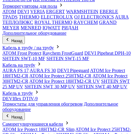
Терморегуляторы для пола
ATOM
DEVI
VERIA
ERGERT
WARMSHTEIN
EBERLE
TPADS
THERMO
ELECTROLUX
OJ ELECTRONICS
AURA
ТЕПЛОЛЮКС
ROYAL THERMO
RAYCHEM
GRAND
MEYER
MENRED
IQWATT
РИДАН
Дополнительное оборудование
Назад
Кабель в трубу / на трубу
ATOM Frost Protect
Raychem FrostGuard
DEVI Pipeheat DPH-10
SHTEIN SWT-10 MF
SHTEIN SWT-15 MF
Кабель на трубу
AURA FS 17
AURA FS 30
DEVI Pipeguard
ATOM Ice Protect
18HTM2-CR
ATOM Ice Protect 25HTM2-CR
ATOM Ice Protect
30HTM2-CR
ATOM Ice Protect 18HTM2-CR UV
SHTEIN SWT
25 MP UV
SHTEIN SWT 30 MP UV
SHTEIN SWT 40 MP UV
Кабель в трубу
DEVIflex DTIV-9
Термостаты для управления обогревом
Дополнительное
оборудование
Назад
Саморегулирующиеся кабели
ATOM Ice Protect 18HTM2-CR Slim
ATOM Ice Protect 25HTM2-