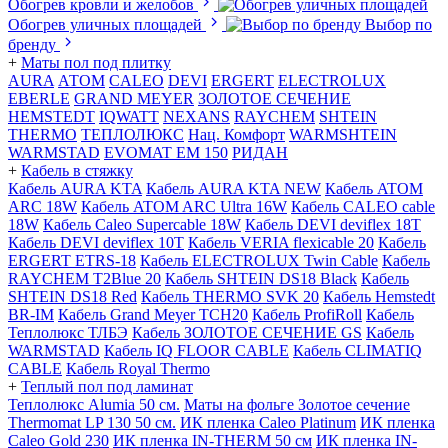
Обогрев кровли и желобов
Обогрев уличных площадей
Выбор по
бренду
+
Маты пол под плитку
AURA
АТОМ
CALEO
DEVI
ERGERT
ELECTROLUX
EBERLE
GRAND MEYER
ЗОЛОТОЕ СЕЧЕНИЕ
HEMSTEDT
IQWATT
NEXANS
RAYCHEM
SHTEIN
THERMO
ТЕПЛОЛЮКС
Нац. Комфорт
WARMSHTEIN
WARMSTAD
EVOMAT EM 150
РИДАН
+
Кабель в стяжку
Кабель AURA KTA
Кабель AURA KTA NEW
Кабель ATOM
ARC 18W
Кабель ATOM ARC Ultra 16W
Кабель CALEO cable
18W
Кабель Caleo Supercable 18W
Кабель DEVI deviflex 18T
Кабель DEVI deviflex 10T
Кабель VERIA flexicable 20
Кабель
ERGERT ETRS-18
Кабель ELECTROLUX Twin Cable
Кабель
RAYCHEM T2Blue 20
Кабель SHTEIN DS18 Black
Кабель
SHTEIN DS18 Red
Кабель THERMO SVK 20
Кабель Hemstedt
BR-IM
Кабель Grand Meyer TCH20
Кабель ProfiRoll
Кабель
Теплолюкс ТЛБЭ
Кабель ЗОЛОТОЕ СЕЧЕНИЕ GS
Кабель
WARMSTAD
Кабель IQ FLOOR CABLE
Кабель CLIMATIQ
CABLE
Кабель Royal Thermo
+
Теплый пол под ламинат
Теплолюкс Alumia 50 см.
Маты на фольге Золотое сечение
Thermomat LP 130 50 cм.
ИК пленка Caleo Platinum
ИК пленка
Caleo Gold 230
ИК пленка IN-THERM 50 см
ИК пленка IN-