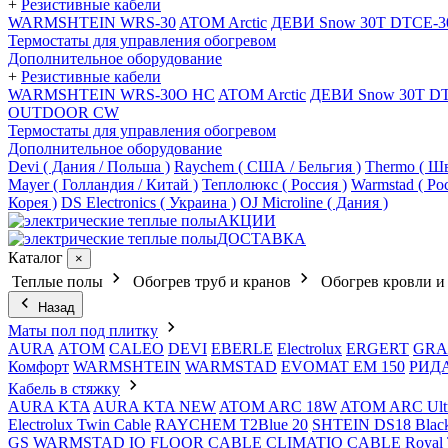
+
Резистивные кабели
WARMSHTEIN WRS-30
ATOM Arctic
ДЕВИ Snow 30T DTCE-3
Термостаты для управления обогревом
Дополнительное оборудование
+
Резистивные кабели
WARMSHTEIN WRS-30O HC
ATOM Arctic
ДЕВИ Snow 30T D
OUTDOOR CW
Термостаты для управления обогревом
Дополнительное оборудование
Devi ( Дания / Польша )
Raychem ( США / Бельгия )
Thermo ( Шв
Mayer ( Голландия / Китай )
Теплолюкс ( Россия )
Warmstad ( Ро
Корея )
DS Electronics ( Украина )
OJ Microline ( Дания )
АКЦИИ
ДОСТАВКА
Каталог
×
Теплые полы
Обогрев труб и кранов
Обогрев кровли и
Назад
Маты пол под плитку
AURA
АТОМ
CALEO
DEVI
EBERLE
Electrolux
ERGERT
GRA
Комфорт
WARMSHTEIN
WARMSTAD
EVOMAT EM 150
РИД
Кабель в стяжку
AURA KTA
AURA KTA NEW
ATOM ARC 18W
ATOM ARC Ult
Electrolux Twin Cable
RAYCHEM T2Blue 20
SHTEIN DS18 Blac
GS
WARMSTAD
IQ FLOOR CABLE
CLIMATIQ CABLE
Royal