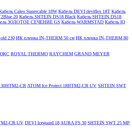
Кабель Caleo Supercable 18W
Кабель DEVI deviflex 18T
Кабель
2Blue 20
Кабель SHTEIN DS18 Black
Кабель SHTEIN DS18
бель ЗОЛОТОЕ СЕЧЕНИЕ GS
Кабель WARMSTAD
Кабель IQ
old 230
ИК пленка IN-THERM 50 см
ИК пленка IN-THERM 80
ЮКС
ROYAL THERMO
RAYCHEM
GRAND MEYER
ct 30HTM2-CR
ATOM Ice Protect 18HTM2-CR UV
SHTEIN SWT
HTM2-CR UV
DEVI Iceguard 18
AURA FS 30
SHTEIN SWT 25 MP