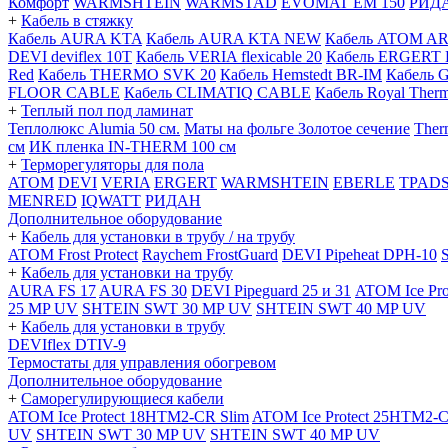
Комфорт
WARMSHTEIN
WARMSTAD
EVOMAT EM 150
РИД
+
Кабель в стяжку
Кабель AURA KTA
Кабель AURA KTA NEW
Кабель ATOM A
DEVI deviflex 10T
Кабель VERIA flexicable 20
Кабель ERGERT 
Red
Кабель THERMO SVK 20
Кабель Hemstedt BR-IM
Кабель 
FLOOR CABLE
Кабель CLIMATIQ CABLE
Кабель Royal Ther
+
Теплый пол под ламинат
Теплолюкс Alumia 50 см.
Маты на фольге Золотое сечение
Ther
см
ИК пленка IN-THERM 100 см
+
Терморегуляторы для пола
ATOM
DEVI
VERIA
ERGERT
WARMSHTEIN
EBERLE
TPAD
MENRED
IQWATT
РИДАН
Дополнительное оборудование
+
Кабель для установки в трубу / на трубу
ATOM Frost Protect
Raychem FrostGuard
DEVI Pipeheat DPH-10
+
Кабель для установки на трубу
AURA FS 17
AURA FS 30
DEVI Pipeguard 25 и 31
ATOM Ice Pr
25 MP UV
SHTEIN SWT 30 MP UV
SHTEIN SWT 40 MP UV
+
Кабель для установки в трубу
DEVIflex DTIV-9
Термостаты для управления обогревом
Дополнительное оборудование
+
Саморегулирующиеся кабели
ATOM Ice Protect 18HTM2-CR Slim
ATOM Ice Protect 25HTM2-C
UV
SHTEIN SWT 30 MP UV
SHTEIN SWT 40 MP UV