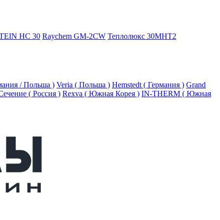
TEIN HC 30
Raychem GM-2CW
Теплолюкс 30МНТ2
рмания / Польша )
Veria ( Польша )
Hemstedt ( Германия )
Grand
Сечение ( Россия )
Rexva ( Южная Корея )
IN-THERM ( Южная