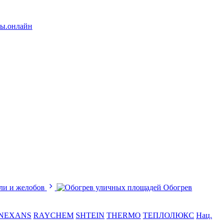
лы.онлайн
ли и желобов
Обогрев
NEXANS
RAYCHEM
SHTEIN
THERMO
ТЕПЛОЛЮКС
Нац.