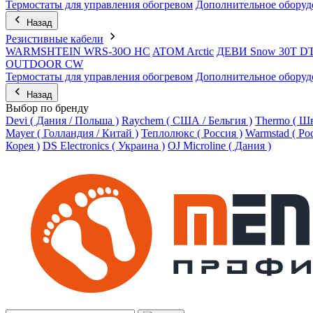
Термостаты для управления обогревом
Дополнительное оборуд
Назад
Резистивные кабели
WARMSHTEIN WRS-30O HC
ATOM Arctic
ДЕВИ Snow 30T D
OUTDOOR CW
Термостаты для управления обогревом
Дополнительное оборуд
Назад
Выбор по бренду
Devi ( Дания / Польша )
Raychem ( США / Бельгия )
Thermo ( Шв
Mayer ( Голландия / Китай )
Теплолюкс ( Россия )
Warmstad ( Ро
Корея )
DS Electronics ( Украина )
OJ Microline ( Дания )