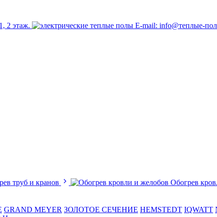
1, 2 этаж.
E-mail: info@теплые-по
рев труб и кранов
Обогрев кров
E
GRAND MEYER
ЗОЛОТОЕ СЕЧЕНИЕ
HEMSTEDT
IQWATT