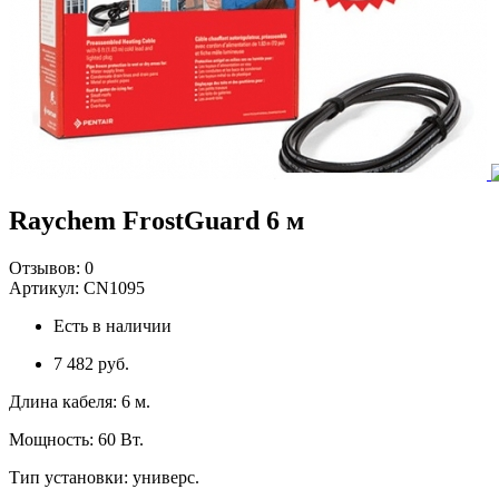
Raychem FrostGuard 6 м
Отзывов:
0
Артикул:
CN1095
Есть в наличии
7 482 руб.
Длина кабеля
:
6 м.
Мощность
:
60 Вт.
Тип установки
:
универс.