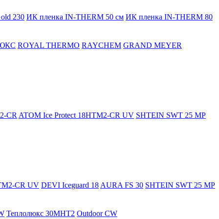
old 230
ИК пленка IN-THERM 50 см
ИК пленка IN-THERM 80
ЮКС
ROYAL THERMO
RAYCHEM
GRAND MEYER
M2-CR
ATOM Ice Protect 18HTM2-CR UV
SHTEIN SWT 25 MP
HTM2-CR UV
DEVI Iceguard 18
AURA FS 30
SHTEIN SWT 25 MP
W
Теплолюкс 30МНТ2
Outdoor CW