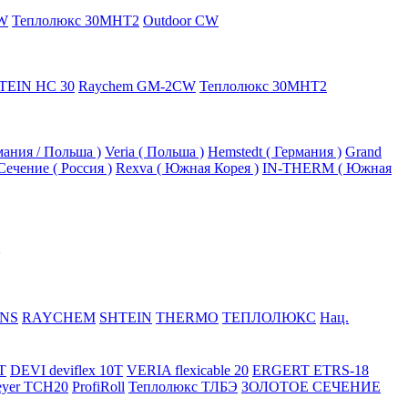
W
Теплолюкс 30МНТ2
Outdoor CW
TEIN HC 30
Raychem GM-2CW
Теплолюкс 30МНТ2
рмания / Польша )
Veria ( Польша )
Hemstedt ( Германия )
Grand
Сечение ( Россия )
Rexva ( Южная Корея )
IN-THERM ( Южная
NS
RAYCHEM
SHTEIN
THERMO
ТЕПЛОЛЮКС
Нац.
T
DEVI deviflex 10T
VERIA flexicable 20
ERGERT ETRS-18
eyer TCH20
ProfiRoll
Теплолюкс ТЛБЭ
ЗОЛОТОЕ СЕЧЕНИЕ