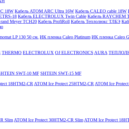
АН
RC 18W
Кабель ATOM ARC Ultra 16W
Кабель CALEO cable 18W
ETRS-18
Кабель ELECTROLUX Twin Cable
Кабель RAYCHEM T
Grand Meyer TCH20
Кабель ProfiRoll
Кабель Теплолюкс ТЛБЭ
Ка
mo
momat LP 130 50 cм.
ИК пленка Caleo Platinum
ИК пленка Caleo G
S
THERMO
ELECTROLUX
OJ ELECTRONICS
AURA
ТЕПЛОЛ
SHTEIN SWT-10 MF
SHTEIN SWT-15 MF
otect 18HTM2-CR
ATOM Ice Protect 25HTM2-CR
ATOM Ice Prote
R Slim
ATOM Ice Protect 30HTM2-CR Slim
ATOM Ice Protect 18