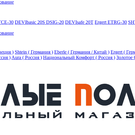
ование
TCE-30
DEVIbasic 20S DSIG-20
DEVIsafe 20T
Ergert ETRG-30
SH
ование
еция )
Shtein ( Германия )
Eberle ( Германия / Китай )
Ergert ( Ге
ссия )
Aura ( Россия )
Национальный Комфорт ( Россия )
Золотое 