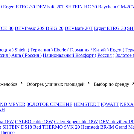
0
Ergert ETRG-30
DEVIsafe 20T
SHTEIN HC 30
Raychem GM-2C
TCE-30
DEVIbasic 20S DSIG-20
DEVIsafe 20T
Ergert ETRG-30
SH
еция )
Shtein ( Германия )
Eberle ( Германия / Китай )
Ergert ( Ге
ссия )
Aura ( Россия )
Национальный Комфорт ( Россия )
Золотое 
 желобов
Обогрев уличных площадей
Выбор по бренду
ND MEYER
ЗОЛОТОЕ СЕЧЕНИЕ
HEMSTEDT
IQWATT
NEXA
АН
ra 16W
CALEO cable 18W
Caleo Supercable 18W
DEVI deviflex 18
k
SHTEIN DS18 Red
THERMO SVK 20
Hemstedt BR-IM
Grand M
 Thermo