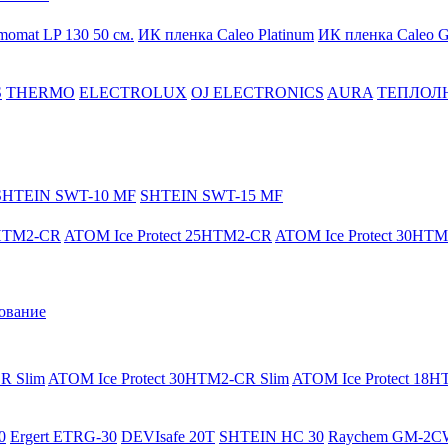
momat LP 130 50 cм.
ИК пленка Caleo Platinum
ИК пленка Caleo G
S
THERMO
ELECTROLUX
OJ ELECTRONICS
AURA
ТЕПЛОЛ
SHTEIN SWT-10 MF
SHTEIN SWT-15 MF
8HTM2-CR
ATOM Ice Protect 25HTM2-CR
ATOM Ice Protect 30HT
ование
R Slim
ATOM Ice Protect 30HTM2-CR Slim
ATOM Ice Protect 18
0
Ergert ETRG-30
DEVIsafe 20T
SHTEIN HC 30
Raychem GM-2C