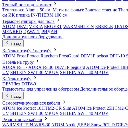
Теплый пол под ламинат
Теплолюкс Alumia 50 см.
Маты на фольге Золотое сечение
Ther
см
ИК пленка IN-THERM 100 см
Терморегуляторы для пола
ATOM
DEVI
VERIA
ERGERT
WARMSHTEIN
EBERLE
TPAD
MENRED
IQWATT
РИДАН
Дополнительное оборудование
Назад
Кабель в трубу / на трубу
ATOM Frost Protect
Raychem FrostGuard
DEVI Pipeheat DPH-10
Кабель на трубу
AURA FS 17
AURA FS 30
DEVI Pipeguard
ATOM Ice Protect 1
UV
SHTEIN SWT 30 MP UV
SHTEIN SWT 40 MP UV
Кабель в трубу
DEVIflex DTIV-9
Термостаты для управления обогревом
Дополнительное оборуд
Назад
Саморегулирующиеся кабели
ATOM Ice Protect 18HTM2-CR Slim
ATOM Ice Protect 25HTM2-C
UV
SHTEIN SWT 30 MP UV
SHTEIN SWT 40 MP UV
Резистивные кабели
WARMSHTEIN WRS-30
ATOM Arctic
ДЕВИ Snow 30T DTCE-3