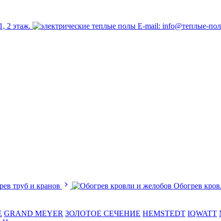
1, 2 этаж.
E-mail: info@теплые-по
рев труб и кранов
Обогрев кров
E
GRAND MEYER
ЗОЛОТОЕ СЕЧЕНИЕ
HEMSTEDT
IQWATT