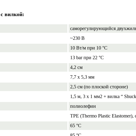
с вилкой:
саморегулирующийся двухжил
~230 В
10 Вт/м при 10 °C
13 bar при 22 °С
4,2 см
7,7 х 5,3 мм
2,5 см (по плоской стороне)
1,5 м, 3 х 1 мм2 + вилка “ Shuс
полиолефин
TPE (Thermo Plastic Elastomer), 
65 °C
85 °C