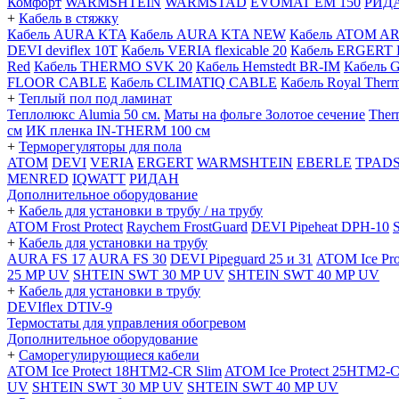
Комфорт
WARMSHTEIN
WARMSTAD
EVOMAT EM 150
РИД
+
Кабель в стяжку
Кабель AURA KTA
Кабель AURA KTA NEW
Кабель ATOM A
DEVI deviflex 10T
Кабель VERIA flexicable 20
Кабель ERGERT 
Red
Кабель THERMO SVK 20
Кабель Hemstedt BR-IM
Кабель 
FLOOR CABLE
Кабель CLIMATIQ CABLE
Кабель Royal Ther
+
Теплый пол под ламинат
Теплолюкс Alumia 50 см.
Маты на фольге Золотое сечение
Ther
см
ИК пленка IN-THERM 100 см
+
Терморегуляторы для пола
ATOM
DEVI
VERIA
ERGERT
WARMSHTEIN
EBERLE
TPAD
MENRED
IQWATT
РИДАН
Дополнительное оборудование
+
Кабель для установки в трубу / на трубу
ATOM Frost Protect
Raychem FrostGuard
DEVI Pipeheat DPH-10
+
Кабель для установки на трубу
AURA FS 17
AURA FS 30
DEVI Pipeguard 25 и 31
ATOM Ice Pr
25 MP UV
SHTEIN SWT 30 MP UV
SHTEIN SWT 40 MP UV
+
Кабель для установки в трубу
DEVIflex DTIV-9
Термостаты для управления обогревом
Дополнительное оборудование
+
Саморегулирующиеся кабели
ATOM Ice Protect 18HTM2-CR Slim
ATOM Ice Protect 25HTM2-C
UV
SHTEIN SWT 30 MP UV
SHTEIN SWT 40 MP UV