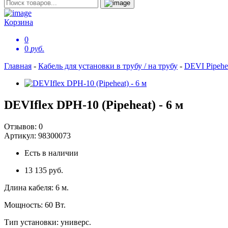
Корзина
0
0
руб.
Главная
-
Кабель для установки в трубу / на трубу
-
DEVI Pipehea
DEVIflex DPH-10 (Pipeheat) - 6 м
Отзывов:
0
Артикул:
98300073
Есть в наличии
13 135 руб.
Длина кабеля
:
6 м.
Мощность
:
60 Вт.
Тип установки
:
универс.