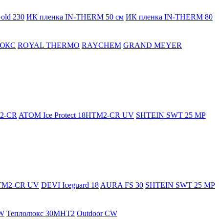
old 230
ИК пленка IN-THERM 50 см
ИК пленка IN-THERM 80
ЮКС
ROYAL THERMO
RAYCHEM
GRAND MEYER
M2-CR
ATOM Ice Protect 18HTM2-CR UV
SHTEIN SWT 25 MP
HTM2-CR UV
DEVI Iceguard 18
AURA FS 30
SHTEIN SWT 25 MP
W
Теплолюкс 30МНТ2
Outdoor CW