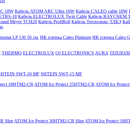
АН
RC 18W
Кабель ATOM ARC Ultra 16W
Кабель CALEO cable 18W
ETRS-18
Кабель ELECTROLUX Twin Cable
Кабель RAYCHEM T
Grand Meyer TCH20
Кабель ProfiRoll
Кабель Теплолюкс ТЛБЭ
Ка
mo
momat LP 130 50 cм.
ИК пленка Caleo Platinum
ИК пленка Caleo G
S
THERMO
ELECTROLUX
OJ ELECTRONICS
AURA
ТЕПЛОЛ
SHTEIN SWT-10 MF
SHTEIN SWT-15 MF
otect 18HTM2-CR
ATOM Ice Protect 25HTM2-CR
ATOM Ice Prote
R Slim
ATOM Ice Protect 30HTM2-CR Slim
ATOM Ice Protect 18