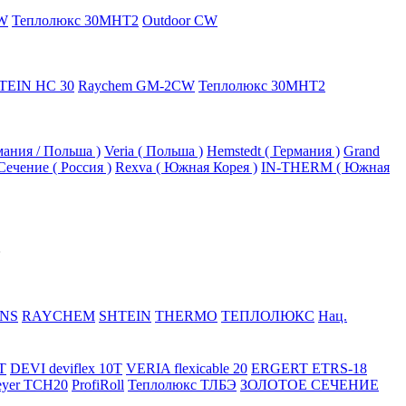
W
Теплолюкс 30МНТ2
Outdoor CW
TEIN HC 30
Raychem GM-2CW
Теплолюкс 30МНТ2
рмания / Польша )
Veria ( Польша )
Hemstedt ( Германия )
Grand
Сечение ( Россия )
Rexva ( Южная Корея )
IN-THERM ( Южная
NS
RAYCHEM
SHTEIN
THERMO
ТЕПЛОЛЮКС
Нац.
T
DEVI deviflex 10T
VERIA flexicable 20
ERGERT ETRS-18
eyer TCH20
ProfiRoll
Теплолюкс ТЛБЭ
ЗОЛОТОЕ СЕЧЕНИЕ