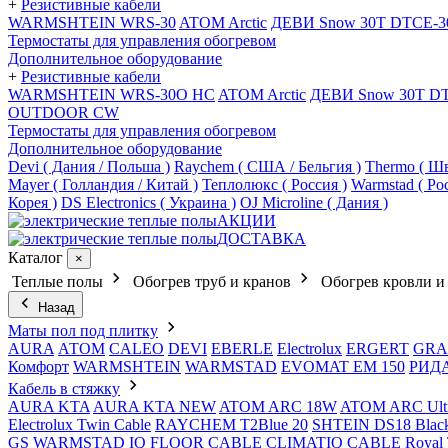
+
Резистивные кабели
WARMSHTEIN WRS-30
ATOM Arctic
ДЕВИ Snow 30T DTCE-3
Термостаты для управления обогревом
Дополнительное оборудование
+
Резистивные кабели
WARMSHTEIN WRS-30O HC
ATOM Arctic
ДЕВИ Snow 30T D
OUTDOOR CW
Термостаты для управления обогревом
Дополнительное оборудование
Devi ( Дания / Польша )
Raychem ( США / Бельгия )
Thermo ( Шв
Mayer ( Голландия / Китай )
Теплолюкс ( Россия )
Warmstad ( Ро
Корея )
DS Electronics ( Украина )
OJ Microline ( Дания )
АКЦИИ
ДОСТАВКА
Каталог
×
Теплые полы
Обогрев труб и кранов
Обогрев кровли и
Назад
Маты пол под плитку
AURA
АТОМ
CALEO
DEVI
EBERLE
Electrolux
ERGERT
GRA
Комфорт
WARMSHTEIN
WARMSTAD
EVOMAT EM 150
РИД
Кабель в стяжку
AURA KTA
AURA KTA NEW
ATOM ARC 18W
ATOM ARC Ult
Electrolux Twin Cable
RAYCHEM T2Blue 20
SHTEIN DS18 Blac
GS
WARMSTAD
IQ FLOOR CABLE
CLIMATIQ CABLE
Royal