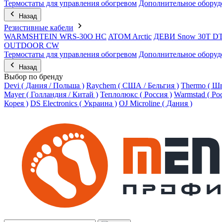
Термостаты для управления обогревом
Дополнительное оборуд
Назад
Резистивные кабели
WARMSHTEIN WRS-30O HC
ATOM Arctic
ДЕВИ Snow 30T D
OUTDOOR CW
Термостаты для управления обогревом
Дополнительное оборуд
Назад
Выбор по бренду
Devi ( Дания / Польша )
Raychem ( США / Бельгия )
Thermo ( Шв
Mayer ( Голландия / Китай )
Теплолюкс ( Россия )
Warmstad ( Ро
Корея )
DS Electronics ( Украина )
OJ Microline ( Дания )