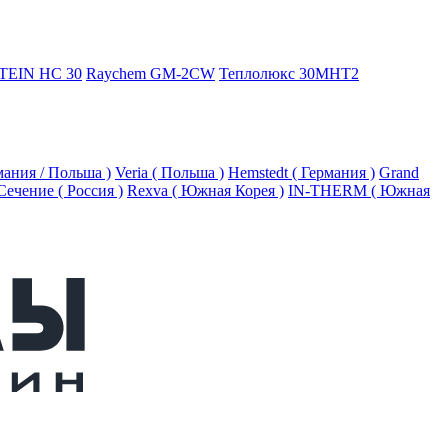
TEIN HC 30
Raychem GM-2CW
Теплолюкс 30МНТ2
рмания / Польша )
Veria ( Польша )
Hemstedt ( Германия )
Grand
Сечение ( Россия )
Rexva ( Южная Корея )
IN-THERM ( Южная