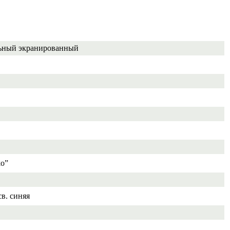
ьный экранированный
ko”
св. синяя