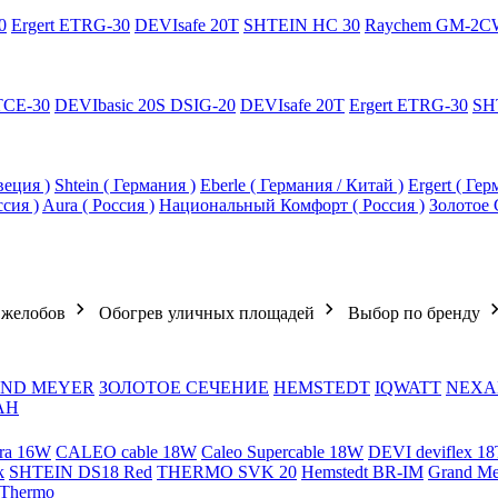
0
Ergert ETRG-30
DEVIsafe 20T
SHTEIN HC 30
Raychem GM-2C
TCE-30
DEVIbasic 20S DSIG-20
DEVIsafe 20T
Ergert ETRG-30
SH
еция )
Shtein ( Германия )
Eberle ( Германия / Китай )
Ergert ( Ге
ссия )
Aura ( Россия )
Национальный Комфорт ( Россия )
Золотое 
 желобов
Обогрев уличных площадей
Выбор по бренду
ND MEYER
ЗОЛОТОЕ СЕЧЕНИЕ
HEMSTEDT
IQWATT
NEXA
АН
ra 16W
CALEO cable 18W
Caleo Supercable 18W
DEVI deviflex 18
k
SHTEIN DS18 Red
THERMO SVK 20
Hemstedt BR-IM
Grand M
 Thermo