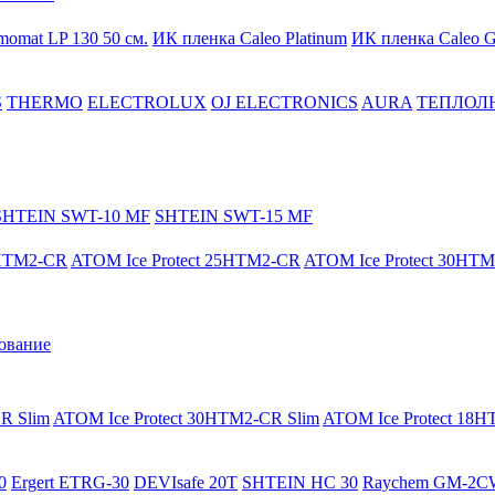
momat LP 130 50 cм.
ИК пленка Caleo Platinum
ИК пленка Caleo G
S
THERMO
ELECTROLUX
OJ ELECTRONICS
AURA
ТЕПЛОЛ
SHTEIN SWT-10 MF
SHTEIN SWT-15 MF
8HTM2-CR
ATOM Ice Protect 25HTM2-CR
ATOM Ice Protect 30HT
ование
R Slim
ATOM Ice Protect 30HTM2-CR Slim
ATOM Ice Protect 18
0
Ergert ETRG-30
DEVIsafe 20T
SHTEIN HC 30
Raychem GM-2C