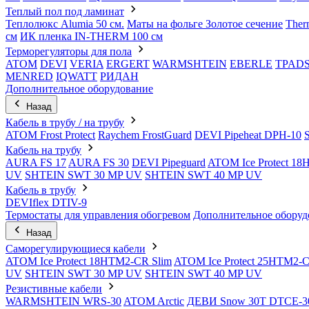
Теплый пол под ламинат
Теплолюкс Alumia 50 см.
Маты на фольге Золотое сечение
Ther
см
ИК пленка IN-THERM 100 см
Терморегуляторы для пола
ATOM
DEVI
VERIA
ERGERT
WARMSHTEIN
EBERLE
TPAD
MENRED
IQWATT
РИДАН
Дополнительное оборудование
Назад
Кабель в трубу / на трубу
ATOM Frost Protect
Raychem FrostGuard
DEVI Pipeheat DPH-10
Кабель на трубу
AURA FS 17
AURA FS 30
DEVI Pipeguard
ATOM Ice Protect 1
UV
SHTEIN SWT 30 MP UV
SHTEIN SWT 40 MP UV
Кабель в трубу
DEVIflex DTIV-9
Термостаты для управления обогревом
Дополнительное оборуд
Назад
Саморегулирующиеся кабели
ATOM Ice Protect 18HTM2-CR Slim
ATOM Ice Protect 25HTM2-C
UV
SHTEIN SWT 30 MP UV
SHTEIN SWT 40 MP UV
Резистивные кабели
WARMSHTEIN WRS-30
ATOM Arctic
ДЕВИ Snow 30T DTCE-3