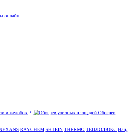
лы.онлайн
ли и желобов
Обогрев
NEXANS
RAYCHEM
SHTEIN
THERMO
ТЕПЛОЛЮКС
Нац.