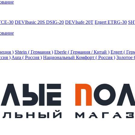
ование
TCE-30
DEVIbasic 20S DSIG-20
DEVIsafe 20T
Ergert ETRG-30
SH
ование
еция )
Shtein ( Германия )
Eberle ( Германия / Китай )
Ergert ( Ге
ссия )
Aura ( Россия )
Национальный Комфорт ( Россия )
Золотое 