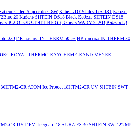
Кабель Caleo Supercable 18W
Кабель DEVI deviflex 18T
Кабель
2Blue 20
Кабель SHTEIN DS18 Black
Кабель SHTEIN DS18
бель ЗОЛОТОЕ СЕЧЕНИЕ GS
Кабель WARMSTAD
Кабель IQ
old 230
ИК пленка IN-THERM 50 см
ИК пленка IN-THERM 80
ЮКС
ROYAL THERMO
RAYCHEM
GRAND MEYER
ct 30HTM2-CR
ATOM Ice Protect 18HTM2-CR UV
SHTEIN SWT
HTM2-CR UV
DEVI Iceguard 18
AURA FS 30
SHTEIN SWT 25 MP