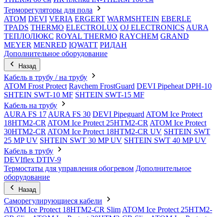
Терморегуляторы для пола
ATOM
DEVI
VERIA
ERGERT
WARMSHTEIN
EBERLE
TPADS
THERMO
ELECTROLUX
OJ ELECTRONICS
AURA
ТЕПЛОЛЮКС
ROYAL THERMO
RAYCHEM
GRAND
MEYER
MENRED
IQWATT
РИДАН
Дополнительное оборудование
Назад
Кабель в трубу / на трубу
ATOM Frost Protect
Raychem FrostGuard
DEVI Pipeheat DPH-10
SHTEIN SWT-10 MF
SHTEIN SWT-15 MF
Кабель на трубу
AURA FS 17
AURA FS 30
DEVI Pipeguard
ATOM Ice Protect
18HTM2-CR
ATOM Ice Protect 25HTM2-CR
ATOM Ice Protect
30HTM2-CR
ATOM Ice Protect 18HTM2-CR UV
SHTEIN SWT
25 MP UV
SHTEIN SWT 30 MP UV
SHTEIN SWT 40 MP UV
Кабель в трубу
DEVIflex DTIV-9
Термостаты для управления обогревом
Дополнительное
оборудование
Назад
Саморегулирующиеся кабели
ATOM Ice Protect 18HTM2-CR Slim
ATOM Ice Protect 25HTM2-