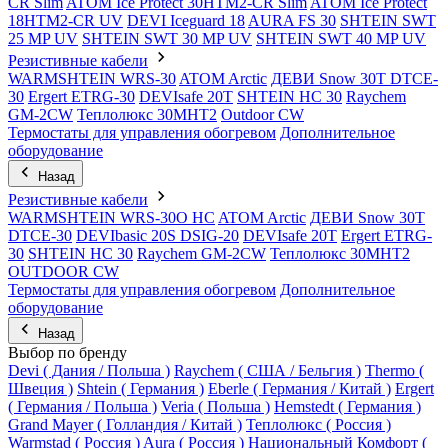
CR Slim
ATOM Ice Protect 30HTM2-CR Slim
ATOM Ice Protect
18HTM2-CR UV
DEVI Iceguard 18
AURA FS 30
SHTEIN SWT
25 MP UV
SHTEIN SWT 30 MP UV
SHTEIN SWT 40 MP UV
Резистивные кабели
WARMSHTEIN WRS-30
ATOM Arctic
ДЕВИ Snow 30T DTCE-
30
Ergert ETRG-30
DEVIsafe 20T
SHTEIN HC 30
Raychem
GM-2CW
Теплолюкс 30МНТ2
Outdoor CW
Термостаты для управления обогревом
Дополнительное
оборудование
Назад
Резистивные кабели
WARMSHTEIN WRS-30O HC
ATOM Arctic
ДЕВИ Snow 30T
DTCE-30
DEVIbasic 20S DSIG-20
DEVIsafe 20T
Ergert ETRG-
30
SHTEIN HC 30
Raychem GM-2CW
Теплолюкс 30МНТ2
OUTDOOR CW
Термостаты для управления обогревом
Дополнительное
оборудование
Назад
Выбор по бренду
Devi ( Дания / Польша )
Raychem ( США / Бельгия )
Thermo (
Швеция )
Shtein ( Германия )
Eberle ( Германия / Китай )
Ergert
( Германия / Польша )
Veria ( Польша )
Hemstedt ( Германия )
Grand Mayer ( Голландия / Китай )
Теплолюкс ( Россия )
Warmstad ( Россия )
Aura ( Россия )
Национальный Комфорт (