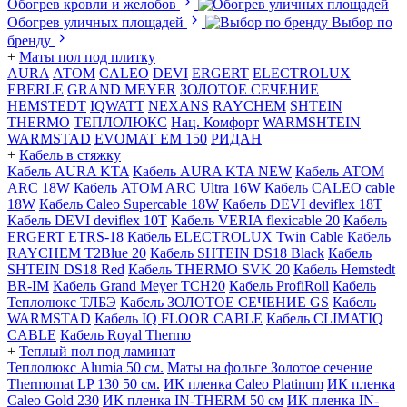
Обогрев кровли и желобов
Обогрев уличных площадей
Выбор по
бренду
+
Маты пол под плитку
AURA
АТОМ
CALEO
DEVI
ERGERT
ELECTROLUX
EBERLE
GRAND MEYER
ЗОЛОТОЕ СЕЧЕНИЕ
HEMSTEDT
IQWATT
NEXANS
RAYCHEM
SHTEIN
THERMO
ТЕПЛОЛЮКС
Нац. Комфорт
WARMSHTEIN
WARMSTAD
EVOMAT EM 150
РИДАН
+
Кабель в стяжку
Кабель AURA KTA
Кабель AURA KTA NEW
Кабель ATOM
ARC 18W
Кабель ATOM ARC Ultra 16W
Кабель CALEO cable
18W
Кабель Caleo Supercable 18W
Кабель DEVI deviflex 18T
Кабель DEVI deviflex 10T
Кабель VERIA flexicable 20
Кабель
ERGERT ETRS-18
Кабель ELECTROLUX Twin Cable
Кабель
RAYCHEM T2Blue 20
Кабель SHTEIN DS18 Black
Кабель
SHTEIN DS18 Red
Кабель THERMO SVK 20
Кабель Hemstedt
BR-IM
Кабель Grand Meyer TCH20
Кабель ProfiRoll
Кабель
Теплолюкс ТЛБЭ
Кабель ЗОЛОТОЕ СЕЧЕНИЕ GS
Кабель
WARMSTAD
Кабель IQ FLOOR CABLE
Кабель CLIMATIQ
CABLE
Кабель Royal Thermo
+
Теплый пол под ламинат
Теплолюкс Alumia 50 см.
Маты на фольге Золотое сечение
Thermomat LP 130 50 cм.
ИК пленка Caleo Platinum
ИК пленка
Caleo Gold 230
ИК пленка IN-THERM 50 см
ИК пленка IN-