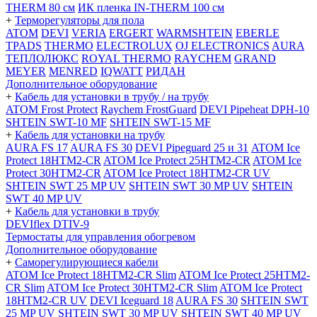
THERM 80 см
ИК пленка IN-THERM 100 см
+
Терморегуляторы для пола
ATOM
DEVI
VERIA
ERGERT
WARMSHTEIN
EBERLE
TPADS
THERMO
ELECTROLUX
OJ ELECTRONICS
AURA
ТЕПЛОЛЮКС
ROYAL THERMO
RAYCHEM
GRAND
MEYER
MENRED
IQWATT
РИДАН
Дополнительное оборудование
+
Кабель для установки в трубу / на трубу
ATOM Frost Protect
Raychem FrostGuard
DEVI Pipeheat DPH-10
SHTEIN SWT-10 MF
SHTEIN SWT-15 MF
+
Кабель для установки на трубу
AURA FS 17
AURA FS 30
DEVI Pipeguard 25 и 31
ATOM Ice
Protect 18HTM2-CR
ATOM Ice Protect 25HTM2-CR
ATOM Ice
Protect 30HTM2-CR
ATOM Ice Protect 18HTM2-CR UV
SHTEIN SWT 25 MP UV
SHTEIN SWT 30 MP UV
SHTEIN
SWT 40 MP UV
+
Кабель для установки в трубу
DEVIflex DTIV-9
Термостаты для управления обогревом
Дополнительное оборудование
+
Саморегулирующиеся кабели
ATOM Ice Protect 18HTM2-CR Slim
ATOM Ice Protect 25HTM2-
CR Slim
ATOM Ice Protect 30HTM2-CR Slim
ATOM Ice Protect
18HTM2-CR UV
DEVI Iceguard 18
AURA FS 30
SHTEIN SWT
25 MP UV
SHTEIN SWT 30 MP UV
SHTEIN SWT 40 MP UV