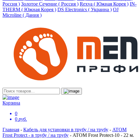
Россия )
Золотое Сечение ( Россия )
Rexva ( Южная Корея )
IN-
THERM ( Южная Корея )
DS Electronics ( Украина )
OJ
Microline ( Дания )
Корзина
0
0
руб.
Главная
-
Кабель для установки в трубу / на трубу
-
ATOM
Frost Protect - в трубу / на трубу
-
ATOM Frost Protect-10 - 22 м.