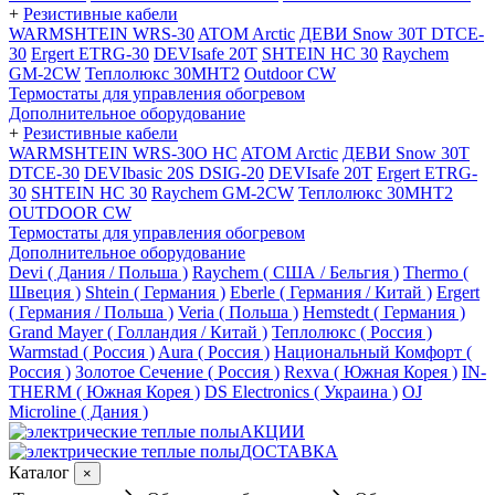
+
Резистивные кабели
WARMSHTEIN WRS-30
ATOM Arctic
ДЕВИ Snow 30T DTCE-
30
Ergert ETRG-30
DEVIsafe 20T
SHTEIN HC 30
Raychem
GM-2CW
Теплолюкс 30МНТ2
Outdoor CW
Термостаты для управления обогревом
Дополнительное оборудование
+
Резистивные кабели
WARMSHTEIN WRS-30O HC
ATOM Arctic
ДЕВИ Snow 30T
DTCE-30
DEVIbasic 20S DSIG-20
DEVIsafe 20T
Ergert ETRG-
30
SHTEIN HC 30
Raychem GM-2CW
Теплолюкс 30МНТ2
OUTDOOR CW
Термостаты для управления обогревом
Дополнительное оборудование
Devi ( Дания / Польша )
Raychem ( США / Бельгия )
Thermo (
Швеция )
Shtein ( Германия )
Eberle ( Германия / Китай )
Ergert
( Германия / Польша )
Veria ( Польша )
Hemstedt ( Германия )
Grand Mayer ( Голландия / Китай )
Теплолюкс ( Россия )
Warmstad ( Россия )
Aura ( Россия )
Национальный Комфорт (
Россия )
Золотое Сечение ( Россия )
Rexva ( Южная Корея )
IN-
THERM ( Южная Корея )
DS Electronics ( Украина )
OJ
Microline ( Дания )
АКЦИИ
ДОСТАВКА
Каталог
×