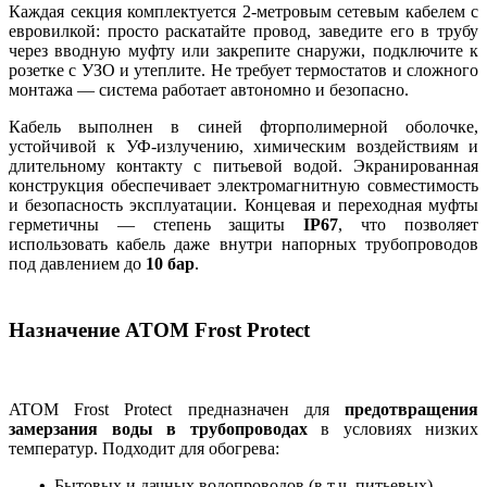
Каждая секция комплектуется 2-метровым сетевым кабелем с
евровилкой: просто раскатайте провод, заведите его в трубу
через вводную муфту или закрепите снаружи, подключите к
розетке с УЗО и утеплите. Не требует термостатов и сложного
монтажа — система работает автономно и безопасно.
Кабель выполнен в синей фторполимерной оболочке,
устойчивой к УФ-излучению, химическим воздействиям и
длительному контакту с питьевой водой. Экранированная
конструкция обеспечивает электромагнитную совместимость
и безопасность эксплуатации. Концевая и переходная муфты
герметичны — степень защиты
IP67
, что позволяет
использовать кабель даже внутри напорных трубопроводов
под давлением до
10 бар
.
Назначение ATOM Frost Protect
ATOM Frost Protect предназначен для
предотвращения
замерзания воды в трубопроводах
в условиях низких
температур. Подходит для обогрева:
•
Бытовых и дачных водопроводов (в т.ч. питьевых)