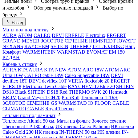
Теплые полы
Обогрев труб и кранов
Обогрев кровли
и желобов
Обогрев уличных площадей
Выбор по
бренду
Назад
Маты пол под плитку
AURA
АТОМ
CALEO
DEVI
EBERLE
Electrolux
ERGERT
GRAND MEYER
ЗОЛОТОЕ СЕЧЕНИЕ
HEMSTEDT
IQWATT
NEXANS
RAYCHEM
SHTEIN
THERMO
ТЕПЛОЛЮКС
Нац.
Комфорт
WARMSHTEIN
WARMSTAD
EVOMAT EM 150
РИДАН
Кабель в стяжку
AURA KTA
AURA KTA NEW
ATOM ARC 18W
ATOM ARC
Ultra 16W
CALEO cable 18W
Caleo Supercable 18W
DEVI
deviflex 18T
DEVI deviflex 10T
VERIA flexicable 20
ERGERT
ETRS-18
Electrolux Twin Cable
RAYCHEM T2Blue 20
SHTEIN
DS18 Black
SHTEIN DS18 Red
THERMO SVK 20
Hemstedt
BR-IM
Grand Meyer TCH20
ProfiRoll
Теплолюкс ТЛБЭ
ЗОЛОТОЕ СЕЧЕНИЕ GS
WARMSTAD
IQ FLOOR CABLE
CLIMATIQ CABLE
Royal Thermo
Теплый пол под ламинат
Теплолюкс Alumia 50 см.
Маты на фольге Золотое сечение
Thermomat LP 130 50 cм.
ИК пленка Caleo Platinum
ИК пленка
Caleo Gold 230
ИК пленка IN-THERM 50 см
ИК пленка IN-
THERM 80 см
ИК пленка IN-THERM 100 см