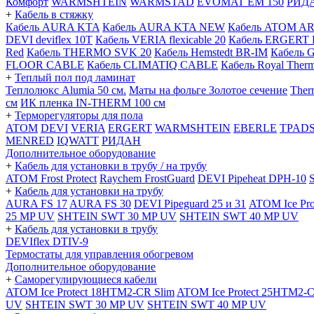
Комфорт
WARMSHTEIN
WARMSTAD
EVOMAT EM 150
РИД
+
Кабель в стяжку
Кабель AURA KTA
Кабель AURA KTA NEW
Кабель ATOM A
DEVI deviflex 10T
Кабель VERIA flexicable 20
Кабель ERGERT 
Red
Кабель THERMO SVK 20
Кабель Hemstedt BR-IM
Кабель 
FLOOR CABLE
Кабель CLIMATIQ CABLE
Кабель Royal Ther
+
Теплый пол под ламинат
Теплолюкс Alumia 50 см.
Маты на фольге Золотое сечение
Ther
см
ИК пленка IN-THERM 100 см
+
Терморегуляторы для пола
ATOM
DEVI
VERIA
ERGERT
WARMSHTEIN
EBERLE
TPAD
MENRED
IQWATT
РИДАН
Дополнительное оборудование
+
Кабель для установки в трубу / на трубу
ATOM Frost Protect
Raychem FrostGuard
DEVI Pipeheat DPH-10
+
Кабель для установки на трубу
AURA FS 17
AURA FS 30
DEVI Pipeguard 25 и 31
ATOM Ice Pr
25 MP UV
SHTEIN SWT 30 MP UV
SHTEIN SWT 40 MP UV
+
Кабель для установки в трубу
DEVIflex DTIV-9
Термостаты для управления обогревом
Дополнительное оборудование
+
Саморегулирующиеся кабели
ATOM Ice Protect 18HTM2-CR Slim
ATOM Ice Protect 25HTM2-C
UV
SHTEIN SWT 30 MP UV
SHTEIN SWT 40 MP UV