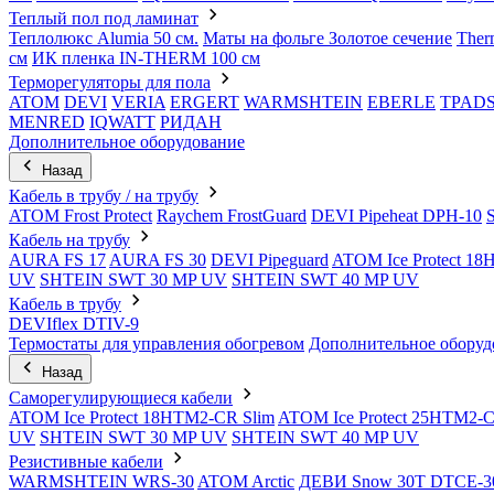
Теплый пол под ламинат
Теплолюкс Alumia 50 см.
Маты на фольге Золотое сечение
Ther
см
ИК пленка IN-THERM 100 см
Терморегуляторы для пола
ATOM
DEVI
VERIA
ERGERT
WARMSHTEIN
EBERLE
TPAD
MENRED
IQWATT
РИДАН
Дополнительное оборудование
Назад
Кабель в трубу / на трубу
ATOM Frost Protect
Raychem FrostGuard
DEVI Pipeheat DPH-10
Кабель на трубу
AURA FS 17
AURA FS 30
DEVI Pipeguard
ATOM Ice Protect 1
UV
SHTEIN SWT 30 MP UV
SHTEIN SWT 40 MP UV
Кабель в трубу
DEVIflex DTIV-9
Термостаты для управления обогревом
Дополнительное оборуд
Назад
Саморегулирующиеся кабели
ATOM Ice Protect 18HTM2-CR Slim
ATOM Ice Protect 25HTM2-C
UV
SHTEIN SWT 30 MP UV
SHTEIN SWT 40 MP UV
Резистивные кабели
WARMSHTEIN WRS-30
ATOM Arctic
ДЕВИ Snow 30T DTCE-3