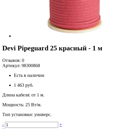
Devi Pipeguard 25 красный - 1 м
Отзывов:
0
Артикул:
98300868
Есть в наличии
1 463 руб.
Длина кабеля
:
от 1 м.
Мощность
:
25 Вт/м.
Тип установки
:
универс.
-
+