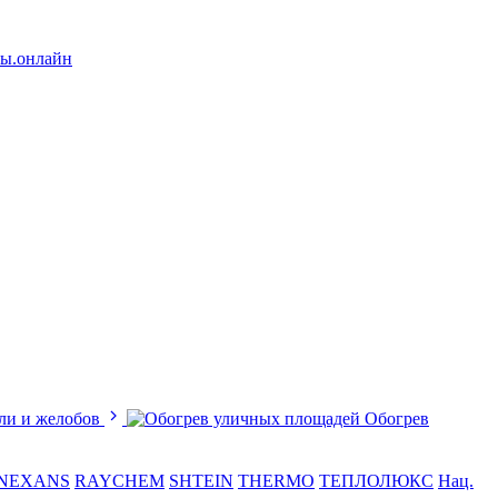
лы.онлайн
ли и желобов
Обогрев
NEXANS
RAYCHEM
SHTEIN
THERMO
ТЕПЛОЛЮКС
Нац.