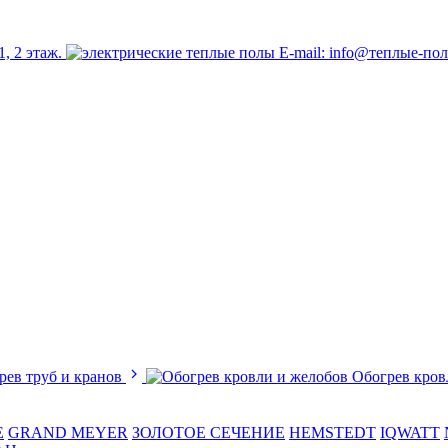
1, 2 этаж.
E-mail: info@теплые-по
рев труб и кранов
Обогрев кров
E
GRAND MEYER
ЗОЛОТОЕ СЕЧЕНИЕ
HEMSTEDT
IQWATT