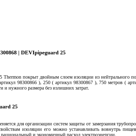
300868 | D
EVIp
ipeguard 25
25 Thermon покрыт двойным слоем изоляции из нейтрального п
ртикул 98300866 ), 250 ( артикул 98300867 ), 750 метров ( арт
 и нужного размера без излишних затрат.
uard 25
няется для организации систем защиты от замерзания трубопро
 свойствам изоляции его можно устанавливать вовнутрь пищев
т рациональный и экономичный расход электроэнергии.