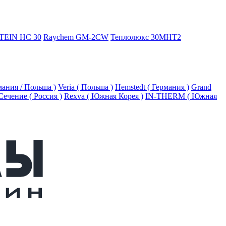
TEIN HC 30
Raychem GM-2CW
Теплолюкс 30МНТ2
рмания / Польша )
Veria ( Польша )
Hemstedt ( Германия )
Grand
Сечение ( Россия )
Rexva ( Южная Корея )
IN-THERM ( Южная