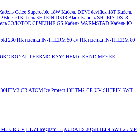
Кабель Caleo Supercable 18W
Кабель DEVI deviflex 18T
Кабель
2Blue 20
Кабель SHTEIN DS18 Black
Кабель SHTEIN DS18
бель ЗОЛОТОЕ СЕЧЕНИЕ GS
Кабель WARMSTAD
Кабель IQ
old 230
ИК пленка IN-THERM 50 см
ИК пленка IN-THERM 80
ЮКС
ROYAL THERMO
RAYCHEM
GRAND MEYER
ct 30HTM2-CR
ATOM Ice Protect 18HTM2-CR UV
SHTEIN SWT
HTM2-CR UV
DEVI Iceguard 18
AURA FS 30
SHTEIN SWT 25 MP