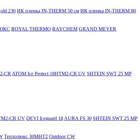
old 230
ИК пленка IN-THERM 50 см
ИК пленка IN-THERM 80
ЮКС
ROYAL THERMO
RAYCHEM
GRAND MEYER
M2-CR
ATOM Ice Protect 18HTM2-CR UV
SHTEIN SWT 25 MP
HTM2-CR UV
DEVI Iceguard 18
AURA FS 30
SHTEIN SWT 25 MP
W
Теплолюкс 30МНТ2
Outdoor CW