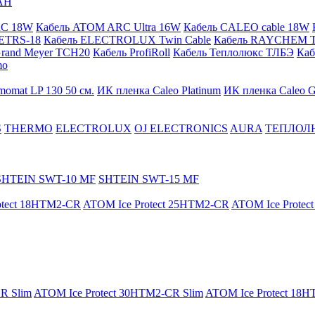
АН
RC 18W
Кабель ATOM ARC Ultra 16W
Кабель CALEO cable 18W
ETRS-18
Кабель ELECTROLUX Twin Cable
Кабель RAYCHEM T
Grand Meyer TCH20
Кабель ProfiRoll
Кабель Теплолюкс ТЛБЭ
Ка
mo
momat LP 130 50 cм.
ИК пленка Caleo Platinum
ИК пленка Caleo G
S
THERMO
ELECTROLUX
OJ ELECTRONICS
AURA
ТЕПЛОЛ
SHTEIN SWT-10 MF
SHTEIN SWT-15 MF
otect 18HTM2-CR
ATOM Ice Protect 25HTM2-CR
ATOM Ice Prote
R Slim
ATOM Ice Protect 30HTM2-CR Slim
ATOM Ice Protect 18