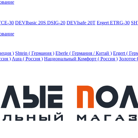
ование
TCE-30
DEVIbasic 20S DSIG-20
DEVIsafe 20T
Ergert ETRG-30
SH
ование
еция )
Shtein ( Германия )
Eberle ( Германия / Китай )
Ergert ( Ге
ссия )
Aura ( Россия )
Национальный Комфорт ( Россия )
Золотое 