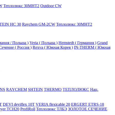
W
Теплолюкс 30МНТ2
Outdoor CW
TEIN HC 30
Raychem GM-2CW
Теплолюкс 30МНТ2
рмания / Польша )
Veria ( Польша )
Hemstedt ( Германия )
Grand
Сечение ( Россия )
Rexva ( Южная Корея )
IN-THERM ( Южная
NS
RAYCHEM
SHTEIN
THERMO
ТЕПЛОЛЮКС
Нац.
T
DEVI deviflex 10T
VERIA flexicable 20
ERGERT ETRS-18
eyer TCH20
ProfiRoll
Теплолюкс ТЛБЭ
ЗОЛОТОЕ СЕЧЕНИЕ