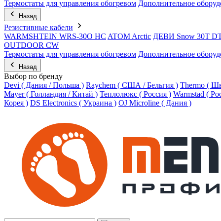
Термостаты для управления обогревом
Дополнительное оборуд
Назад
Резистивные кабели
WARMSHTEIN WRS-30O HC
ATOM Arctic
ДЕВИ Snow 30T D
OUTDOOR CW
Термостаты для управления обогревом
Дополнительное оборуд
Назад
Выбор по бренду
Devi ( Дания / Польша )
Raychem ( США / Бельгия )
Thermo ( Шв
Mayer ( Голландия / Китай )
Теплолюкс ( Россия )
Warmstad ( Ро
Корея )
DS Electronics ( Украина )
OJ Microline ( Дания )