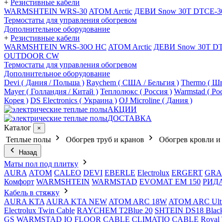
+
Резистивные кабели
WARMSHTEIN WRS-30
ATOM Arctic
ДЕВИ Snow 30T DTCE-3
Термостаты для управления обогревом
Дополнительное оборудование
+
Резистивные кабели
WARMSHTEIN WRS-30O HC
ATOM Arctic
ДЕВИ Snow 30T D
OUTDOOR CW
Термостаты для управления обогревом
Дополнительное оборудование
Devi ( Дания / Польша )
Raychem ( США / Бельгия )
Thermo ( Шв
Mayer ( Голландия / Китай )
Теплолюкс ( Россия )
Warmstad ( Ро
Корея )
DS Electronics ( Украина )
OJ Microline ( Дания )
АКЦИИ
ДОСТАВКА
Каталог
×
Теплые полы
Обогрев труб и кранов
Обогрев кровли и
Назад
Маты пол под плитку
AURA
АТОМ
CALEO
DEVI
EBERLE
Electrolux
ERGERT
GRA
Комфорт
WARMSHTEIN
WARMSTAD
EVOMAT EM 150
РИД
Кабель в стяжку
AURA KTA
AURA KTA NEW
ATOM ARC 18W
ATOM ARC Ult
Electrolux Twin Cable
RAYCHEM T2Blue 20
SHTEIN DS18 Blac
GS
WARMSTAD
IQ FLOOR CABLE
CLIMATIQ CABLE
Royal