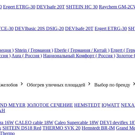
0
Ergert ETRG-30
DEVIsafe 20T
SHTEIN HC 30
Raychem GM-2C
TCE-30
DEVIbasic 20S DSIG-20
DEVIsafe 20T
Ergert ETRG-30
SH
еция )
Shtein ( Германия )
Eberle ( Германия / Китай )
Ergert ( Ге
ссия )
Aura ( Россия )
Национальный Комфорт ( Россия )
Золотое 
 желобов
Обогрев уличных площадей
Выбор по бренду
ND MEYER
ЗОЛОТОЕ СЕЧЕНИЕ
HEMSTEDT
IQWATT
NEXA
АН
ra 16W
CALEO cable 18W
Caleo Supercable 18W
DEVI deviflex 18
k
SHTEIN DS18 Red
THERMO SVK 20
Hemstedt BR-IM
Grand M
 Thermo