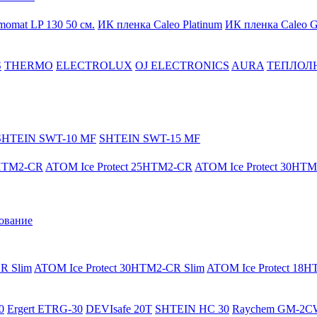
momat LP 130 50 cм.
ИК пленка Caleo Platinum
ИК пленка Caleo G
S
THERMO
ELECTROLUX
OJ ELECTRONICS
AURA
ТЕПЛОЛ
SHTEIN SWT-10 MF
SHTEIN SWT-15 MF
8HTM2-CR
ATOM Ice Protect 25HTM2-CR
ATOM Ice Protect 30HT
ование
R Slim
ATOM Ice Protect 30HTM2-CR Slim
ATOM Ice Protect 18
0
Ergert ETRG-30
DEVIsafe 20T
SHTEIN HC 30
Raychem GM-2C