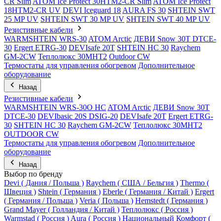
CR Slim
ATOM Ice Protect 30HTM2-CR Slim
ATOM Ice Protect
18HTM2-CR UV
DEVI Iceguard 18
AURA FS 30
SHTEIN SWT
25 MP UV
SHTEIN SWT 30 MP UV
SHTEIN SWT 40 MP UV
Резистивные кабели
WARMSHTEIN WRS-30
ATOM Arctic
ДЕВИ Snow 30T DTCE-
30
Ergert ETRG-30
DEVIsafe 20T
SHTEIN HC 30
Raychem
GM-2CW
Теплолюкс 30МНТ2
Outdoor CW
Термостаты для управления обогревом
Дополнительное
оборудование
Назад
Резистивные кабели
WARMSHTEIN WRS-30O HC
ATOM Arctic
ДЕВИ Snow 30T
DTCE-30
DEVIbasic 20S DSIG-20
DEVIsafe 20T
Ergert ETRG-
30
SHTEIN HC 30
Raychem GM-2CW
Теплолюкс 30МНТ2
OUTDOOR CW
Термостаты для управления обогревом
Дополнительное
оборудование
Назад
Выбор по бренду
Devi ( Дания / Польша )
Raychem ( США / Бельгия )
Thermo (
Швеция )
Shtein ( Германия )
Eberle ( Германия / Китай )
Ergert
( Германия / Польша )
Veria ( Польша )
Hemstedt ( Германия )
Grand Mayer ( Голландия / Китай )
Теплолюкс ( Россия )
Warmstad ( Россия )
Aura ( Россия )
Национальный Комфорт (