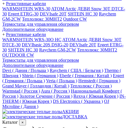
+
Резистивные кабели
WARMSHTEIN WRS-30
ATOM Arctic
ДЕВИ Snow 30T DTCE-
30
Ergert ETRG-30
DEVIsafe 20T
SHTEIN HC 30
Raychem
GM-2CW
Теплолюкс 30МНТ2
Outdoor CW
Термостаты для управления обогревом
Дополнительное оборудование
+
Резистивные кабели
WARMSHTEIN WRS-30O HC
ATOM Arctic
ДЕВИ Snow 30T
DTCE-30
DEVIbasic 20S DSIG-20
DEVIsafe 20T
Ergert ETRG-
30
SHTEIN HC 30
Raychem GM-2CW
Теплолюкс 30МНТ2
OUTDOOR CW
Термостаты для управления обогревом
Дополнительное оборудование
Devi ( Дания / Польша )
Raychem ( США / Бельгия )
Thermo (
Швеция )
Shtein ( Германия )
Eberle ( Германия / Китай )
Ergert
( Германия / Польша )
Veria ( Польша )
Hemstedt ( Германия )
Grand Mayer ( Голландия / Китай )
Теплолюкс ( Россия )
Warmstad ( Россия )
Aura ( Россия )
Национальный Комфорт (
Россия )
Золотое Сечение ( Россия )
Rexva ( Южная Корея )
IN-
THERM ( Южная Корея )
DS Electronics ( Украина )
OJ
Microline ( Дания )
АКЦИИ
ДОСТАВКА
Каталог
×