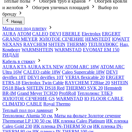
Теплые полы
Обогрев труб и кранов
Обогрев кровли
и желобов
Обогрев уличных площадей
Выбор по
бренду
Назад
Маты пол под плитку
AURA
АТОМ
CALEO
DEVI
EBERLE
Electrolux
ERGERT
GRAND MEYER
ЗОЛОТОЕ СЕЧЕНИЕ
HEMSTEDT
IQWATT
NEXANS
RAYCHEM
SHTEIN
THERMO
ТЕПЛОЛЮКС
Нац.
Комфорт
WARMSHTEIN
WARMSTAD
EVOMAT EM 150
РИДАН
Кабель в стяжку
AURA KTA
AURA KTA NEW
ATOM ARC 18W
ATOM ARC
Ultra 16W
CALEO cable 18W
Caleo Supercable 18W
DEVI
deviflex 18T
DEVI deviflex 10T
VERIA flexicable 20
ERGERT
ETRS-18
Electrolux Twin Cable
RAYCHEM T2Blue 20
SHTEIN
DS18 Black
SHTEIN DS18 Red
THERMO SVK 20
Hemstedt
BR-IM
Grand Meyer TCH20
ProfiRoll
Теплолюкс ТЛБЭ
ЗОЛОТОЕ СЕЧЕНИЕ GS
WARMSTAD
IQ FLOOR CABLE
CLIMATIQ CABLE
Royal Thermo
Теплый пол под ламинат
Теплолюкс Alumia 50 см.
Маты на фольге Золотое сечение
Thermomat LP 130 50 cм.
ИК пленка Caleo Platinum
ИК пленка
Caleo Gold 230
ИК пленка IN-THERM 50 см
ИК пленка IN-
THERM 80 см
ИК пленка IN-THERM 100 см