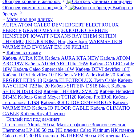
Обогрев кровли и желобов
Обогрев уличных площадей
Выбор по
бренду
+
Маты пол под плитку
AURA
АТОМ
CALEO
DEVI
ERGERT
ELECTROLUX
EBERLE
GRAND MEYER
ЗОЛОТОЕ СЕЧЕНИЕ
HEMSTEDT
IQWATT
NEXANS
RAYCHEM
SHTEIN
THERMO
ТЕПЛОЛЮКС
Нац. Комфорт
WARMSHTEIN
WARMSTAD
EVOMAT EM 150
РИДАН
+
Кабель в стяжку
Кабель AURA KTA
Кабель AURA KTA NEW
Кабель ATOM
ARC 18W
Кабель ATOM ARC Ultra 16W
Кабель CALEO cable
18W
Кабель Caleo Supercable 18W
Кабель DEVI deviflex 18T
Кабель DEVI deviflex 10T
Кабель VERIA flexicable 20
Кабель
ERGERT ETRS-18
Кабель ELECTROLUX Twin Cable
Кабель
RAYCHEM T2Blue 20
Кабель SHTEIN DS18 Black
Кабель
SHTEIN DS18 Red
Кабель THERMO SVK 20
Кабель Hemstedt
BR-IM
Кабель Grand Meyer TCH20
Кабель ProfiRoll
Кабель
Теплолюкс ТЛБЭ
Кабель ЗОЛОТОЕ СЕЧЕНИЕ GS
Кабель
WARMSTAD
Кабель IQ FLOOR CABLE
Кабель CLIMATIQ
CABLE
Кабель Royal Thermo
+
Теплый пол под ламинат
Теплолюкс Alumia 50 см.
Маты на фольге Золотое сечение
Thermomat LP 130 50 cм.
ИК пленка Caleo Platinum
ИК пленка
Caleo Gold 230
ИК пленка IN-THERM 50 см
ИК пленка IN-