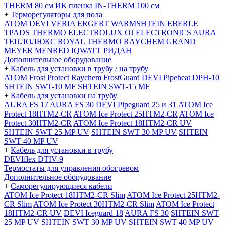
THERM 80 см
ИК пленка IN-THERM 100 см
+
Терморегуляторы для пола
ATOM
DEVI
VERIA
ERGERT
WARMSHTEIN
EBERLE
TPADS
THERMO
ELECTROLUX
OJ ELECTRONICS
AURA
ТЕПЛОЛЮКС
ROYAL THERMO
RAYCHEM
GRAND
MEYER
MENRED
IQWATT
РИДАН
Дополнительное оборудование
+
Кабель для установки в трубу / на трубу
ATOM Frost Protect
Raychem FrostGuard
DEVI Pipeheat DPH-10
SHTEIN SWT-10 MF
SHTEIN SWT-15 MF
+
Кабель для установки на трубу
AURA FS 17
AURA FS 30
DEVI Pipeguard 25 и 31
ATOM Ice
Protect 18HTM2-CR
ATOM Ice Protect 25HTM2-CR
ATOM Ice
Protect 30HTM2-CR
ATOM Ice Protect 18HTM2-CR UV
SHTEIN SWT 25 MP UV
SHTEIN SWT 30 MP UV
SHTEIN
SWT 40 MP UV
+
Кабель для установки в трубу
DEVIflex DTIV-9
Термостаты для управления обогревом
Дополнительное оборудование
+
Саморегулирующиеся кабели
ATOM Ice Protect 18HTM2-CR Slim
ATOM Ice Protect 25HTM2-
CR Slim
ATOM Ice Protect 30HTM2-CR Slim
ATOM Ice Protect
18HTM2-CR UV
DEVI Iceguard 18
AURA FS 30
SHTEIN SWT
25 MP UV
SHTEIN SWT 30 MP UV
SHTEIN SWT 40 MP UV