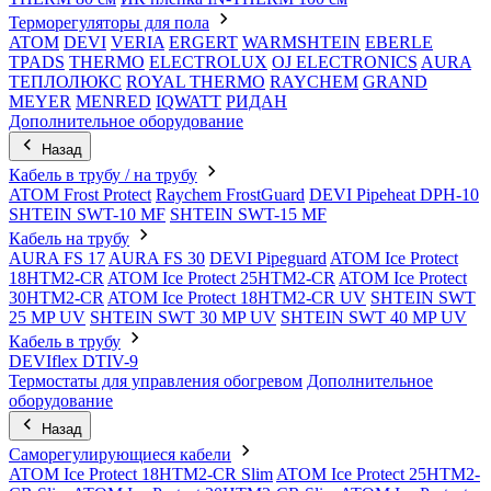
Терморегуляторы для пола
ATOM
DEVI
VERIA
ERGERT
WARMSHTEIN
EBERLE
TPADS
THERMO
ELECTROLUX
OJ ELECTRONICS
AURA
ТЕПЛОЛЮКС
ROYAL THERMO
RAYCHEM
GRAND
MEYER
MENRED
IQWATT
РИДАН
Дополнительное оборудование
Назад
Кабель в трубу / на трубу
ATOM Frost Protect
Raychem FrostGuard
DEVI Pipeheat DPH-10
SHTEIN SWT-10 MF
SHTEIN SWT-15 MF
Кабель на трубу
AURA FS 17
AURA FS 30
DEVI Pipeguard
ATOM Ice Protect
18HTM2-CR
ATOM Ice Protect 25HTM2-CR
ATOM Ice Protect
30HTM2-CR
ATOM Ice Protect 18HTM2-CR UV
SHTEIN SWT
25 MP UV
SHTEIN SWT 30 MP UV
SHTEIN SWT 40 MP UV
Кабель в трубу
DEVIflex DTIV-9
Термостаты для управления обогревом
Дополнительное
оборудование
Назад
Саморегулирующиеся кабели
ATOM Ice Protect 18HTM2-CR Slim
ATOM Ice Protect 25HTM2-