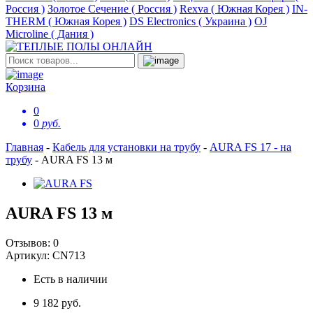
Россия )
Золотое Сечение ( Россия )
Rexva ( Южная Корея )
IN-
THERM ( Южная Корея )
DS Electronics ( Украина )
OJ
Microline ( Дания )
Корзина
0
0
руб.
Главная
-
Кабель для установки на трубу
-
AURA FS 17 - на
трубу
-
AURA FS 13 м
AURA FS 13 м
Отзывов:
0
Артикул:
CN713
Есть в наличии
9 182 руб.