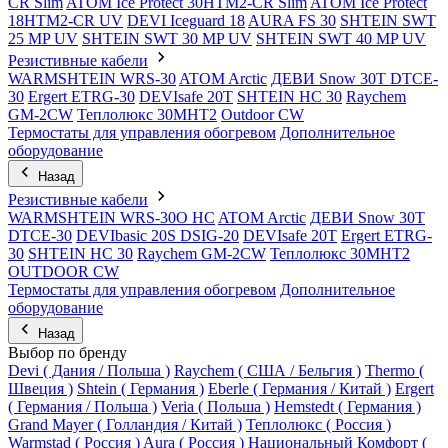
CR Slim
ATOM Ice Protect 30HTM2-CR Slim
ATOM Ice Protect
18HTM2-CR UV
DEVI Iceguard 18
AURA FS 30
SHTEIN SWT
25 MP UV
SHTEIN SWT 30 MP UV
SHTEIN SWT 40 MP UV
Резистивные кабели
WARMSHTEIN WRS-30
ATOM Arctic
ДЕВИ Snow 30T DTCE-
30
Ergert ETRG-30
DEVIsafe 20T
SHTEIN HC 30
Raychem
GM-2CW
Теплолюкс 30МНТ2
Outdoor CW
Термостаты для управления обогревом
Дополнительное
оборудование
Назад
Резистивные кабели
WARMSHTEIN WRS-30O HC
ATOM Arctic
ДЕВИ Snow 30T
DTCE-30
DEVIbasic 20S DSIG-20
DEVIsafe 20T
Ergert ETRG-
30
SHTEIN HC 30
Raychem GM-2CW
Теплолюкс 30МНТ2
OUTDOOR CW
Термостаты для управления обогревом
Дополнительное
оборудование
Назад
Выбор по бренду
Devi ( Дания / Польша )
Raychem ( США / Бельгия )
Thermo (
Швеция )
Shtein ( Германия )
Eberle ( Германия / Китай )
Ergert
( Германия / Польша )
Veria ( Польша )
Hemstedt ( Германия )
Grand Mayer ( Голландия / Китай )
Теплолюкс ( Россия )
Warmstad ( Россия )
Aura ( Россия )
Национальный Комфорт (