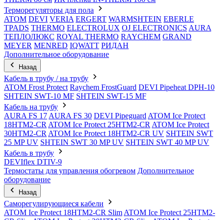
Терморегуляторы для пола
ATOM
DEVI
VERIA
ERGERT
WARMSHTEIN
EBERLE
TPADS
THERMO
ELECTROLUX
OJ ELECTRONICS
AURA
ТЕПЛОЛЮКС
ROYAL THERMO
RAYCHEM
GRAND
MEYER
MENRED
IQWATT
РИДАН
Дополнительное оборудование
Назад
Кабель в трубу / на трубу
ATOM Frost Protect
Raychem FrostGuard
DEVI Pipeheat DPH-10
SHTEIN SWT-10 MF
SHTEIN SWT-15 MF
Кабель на трубу
AURA FS 17
AURA FS 30
DEVI Pipeguard
ATOM Ice Protect
18HTM2-CR
ATOM Ice Protect 25HTM2-CR
ATOM Ice Protect
30HTM2-CR
ATOM Ice Protect 18HTM2-CR UV
SHTEIN SWT
25 MP UV
SHTEIN SWT 30 MP UV
SHTEIN SWT 40 MP UV
Кабель в трубу
DEVIflex DTIV-9
Термостаты для управления обогревом
Дополнительное
оборудование
Назад
Саморегулирующиеся кабели
ATOM Ice Protect 18HTM2-CR Slim
ATOM Ice Protect 25HTM2-