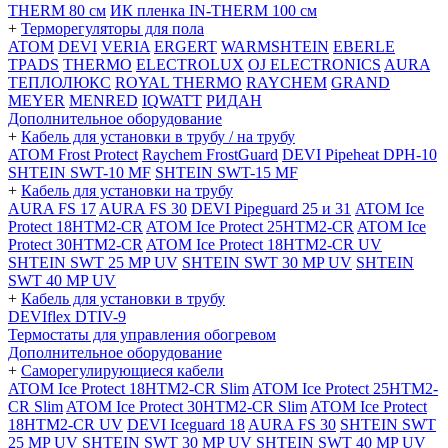
THERM 80 см
ИК пленка IN-THERM 100 см
+
Терморегуляторы для пола
ATOM
DEVI
VERIA
ERGERT
WARMSHTEIN
EBERLE
TPADS
THERMO
ELECTROLUX
OJ ELECTRONICS
AURA
ТЕПЛОЛЮКС
ROYAL THERMO
RAYCHEM
GRAND
MEYER
MENRED
IQWATT
РИДАН
Дополнительное оборудование
+
Кабель для установки в трубу / на трубу
ATOM Frost Protect
Raychem FrostGuard
DEVI Pipeheat DPH-10
SHTEIN SWT-10 MF
SHTEIN SWT-15 MF
+
Кабель для установки на трубу
AURA FS 17
AURA FS 30
DEVI Pipeguard 25 и 31
ATOM Ice
Protect 18HTM2-CR
ATOM Ice Protect 25HTM2-CR
ATOM Ice
Protect 30HTM2-CR
ATOM Ice Protect 18HTM2-CR UV
SHTEIN SWT 25 MP UV
SHTEIN SWT 30 MP UV
SHTEIN
SWT 40 MP UV
+
Кабель для установки в трубу
DEVIflex DTIV-9
Термостаты для управления обогревом
Дополнительное оборудование
+
Саморегулирующиеся кабели
ATOM Ice Protect 18HTM2-CR Slim
ATOM Ice Protect 25HTM2-
CR Slim
ATOM Ice Protect 30HTM2-CR Slim
ATOM Ice Protect
18HTM2-CR UV
DEVI Iceguard 18
AURA FS 30
SHTEIN SWT
25 MP UV
SHTEIN SWT 30 MP UV
SHTEIN SWT 40 MP UV