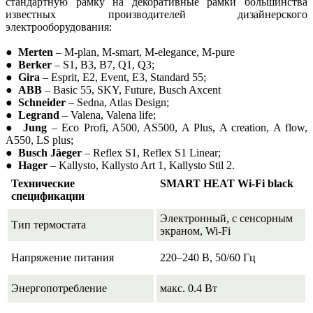
стандартную рамку на декоративные рамки большинства
известных производителей дизайнерского
электрооборудования:
●
Merten
– M-plan, M-smart, M-elegance, M-pure
●
Berker
– S1, B3, B7, Q1, Q3;
●
Gira
– Esprit, E2, Event, E3, Standard 55;
●
ABB
– Basic 55, SKY, Future, Busch Axcent
●
Schneider
– Sedna, Atlas Design;
●
Legrand
– Valena, Valena life;
●
Jung
– Eco Profi, A500, AS500, A Plus, A creation, A flow,
A550, LS plus;
●
Busch Jäeger
– Reflex S1, Reflex S1 Linear;
●
Hager
– Kallysto, Kallysto Art 1, Kallysto Stil 2.
Технические
SMART HEAT Wi-Fi black
спецификации
Электронный, с сенсорным
Тип термостата
экраном, Wi-Fi
Напряжение питания
220–240 В, 50/60 Гц
Энергопотребление
макс. 0.4 Вт