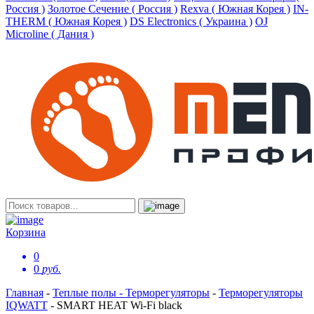
Россия )
Золотое Сечение ( Россия )
Rexva ( Южная Корея )
IN-
THERM ( Южная Корея )
DS Electronics ( Украина )
OJ
Microline ( Дания )
Корзина
0
0
руб.
Главная
-
Теплые полы - Терморегуляторы
-
Терморегуляторы
IQWATT
-
SMART HEAT Wi-Fi black