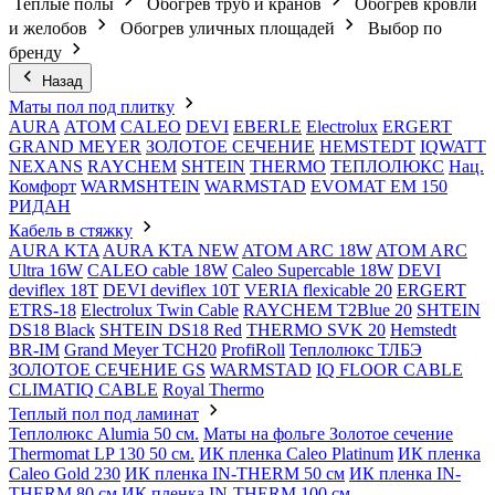
Теплые полы
Обогрев труб и кранов
Обогрев кровли
и желобов
Обогрев уличных площадей
Выбор по
бренду
Назад
Маты пол под плитку
AURA
АТОМ
CALEO
DEVI
EBERLE
Electrolux
ERGERT
GRAND MEYER
ЗОЛОТОЕ СЕЧЕНИЕ
HEMSTEDT
IQWATT
NEXANS
RAYCHEM
SHTEIN
THERMO
ТЕПЛОЛЮКС
Нац.
Комфорт
WARMSHTEIN
WARMSTAD
EVOMAT EM 150
РИДАН
Кабель в стяжку
AURA KTA
AURA KTA NEW
ATOM ARC 18W
ATOM ARC
Ultra 16W
CALEO cable 18W
Caleo Supercable 18W
DEVI
deviflex 18T
DEVI deviflex 10T
VERIA flexicable 20
ERGERT
ETRS-18
Electrolux Twin Cable
RAYCHEM T2Blue 20
SHTEIN
DS18 Black
SHTEIN DS18 Red
THERMO SVK 20
Hemstedt
BR-IM
Grand Meyer TCH20
ProfiRoll
Теплолюкс ТЛБЭ
ЗОЛОТОЕ СЕЧЕНИЕ GS
WARMSTAD
IQ FLOOR CABLE
CLIMATIQ CABLE
Royal Thermo
Теплый пол под ламинат
Теплолюкс Alumia 50 см.
Маты на фольге Золотое сечение
Thermomat LP 130 50 cм.
ИК пленка Caleo Platinum
ИК пленка
Caleo Gold 230
ИК пленка IN-THERM 50 см
ИК пленка IN-
THERM 80 см
ИК пленка IN-THERM 100 см