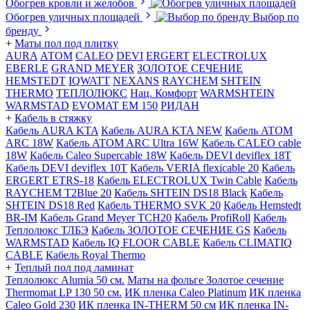
Обогрев кровли и желобов
Обогрев уличных площадей
Выбор по
бренду
+
Маты пол под плитку
AURA
АТОМ
CALEO
DEVI
ERGERT
ELECTROLUX
EBERLE
GRAND MEYER
ЗОЛОТОЕ СЕЧЕНИЕ
HEMSTEDT
IQWATT
NEXANS
RAYCHEM
SHTEIN
THERMO
ТЕПЛОЛЮКС
Нац. Комфорт
WARMSHTEIN
WARMSTAD
EVOMAT EM 150
РИДАН
+
Кабель в стяжку
Кабель AURA KTA
Кабель AURA KTA NEW
Кабель ATOM
ARC 18W
Кабель ATOM ARC Ultra 16W
Кабель CALEO cable
18W
Кабель Caleo Supercable 18W
Кабель DEVI deviflex 18T
Кабель DEVI deviflex 10T
Кабель VERIA flexicable 20
Кабель
ERGERT ETRS-18
Кабель ELECTROLUX Twin Cable
Кабель
RAYCHEM T2Blue 20
Кабель SHTEIN DS18 Black
Кабель
SHTEIN DS18 Red
Кабель THERMO SVK 20
Кабель Hemstedt
BR-IM
Кабель Grand Meyer TCH20
Кабель ProfiRoll
Кабель
Теплолюкс ТЛБЭ
Кабель ЗОЛОТОЕ СЕЧЕНИЕ GS
Кабель
WARMSTAD
Кабель IQ FLOOR CABLE
Кабель CLIMATIQ
CABLE
Кабель Royal Thermo
+
Теплый пол под ламинат
Теплолюкс Alumia 50 см.
Маты на фольге Золотое сечение
Thermomat LP 130 50 cм.
ИК пленка Caleo Platinum
ИК пленка
Caleo Gold 230
ИК пленка IN-THERM 50 см
ИК пленка IN-