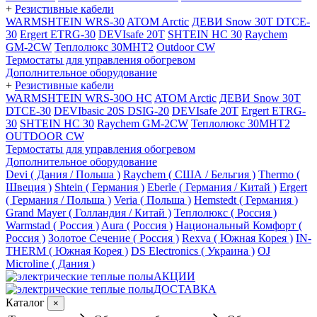
+
Резистивные кабели
WARMSHTEIN WRS-30
ATOM Arctic
ДЕВИ Snow 30T DTCE-
30
Ergert ETRG-30
DEVIsafe 20T
SHTEIN HC 30
Raychem
GM-2CW
Теплолюкс 30МНТ2
Outdoor CW
Термостаты для управления обогревом
Дополнительное оборудование
+
Резистивные кабели
WARMSHTEIN WRS-30O HC
ATOM Arctic
ДЕВИ Snow 30T
DTCE-30
DEVIbasic 20S DSIG-20
DEVIsafe 20T
Ergert ETRG-
30
SHTEIN HC 30
Raychem GM-2CW
Теплолюкс 30МНТ2
OUTDOOR CW
Термостаты для управления обогревом
Дополнительное оборудование
Devi ( Дания / Польша )
Raychem ( США / Бельгия )
Thermo (
Швеция )
Shtein ( Германия )
Eberle ( Германия / Китай )
Ergert
( Германия / Польша )
Veria ( Польша )
Hemstedt ( Германия )
Grand Mayer ( Голландия / Китай )
Теплолюкс ( Россия )
Warmstad ( Россия )
Aura ( Россия )
Национальный Комфорт (
Россия )
Золотое Сечение ( Россия )
Rexva ( Южная Корея )
IN-
THERM ( Южная Корея )
DS Electronics ( Украина )
OJ
Microline ( Дания )
АКЦИИ
ДОСТАВКА
Каталог
×