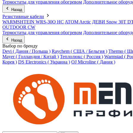
Термостаты для управления обогревом
Дополнительное оборуд
Назад
Резистивные кабели
WARMSHTEIN WRS-30O HC
ATOM Arctic
ДЕВИ Snow 30T D
OUTDOOR CW
Термостаты для управления обогревом
Дополнительное оборуд
Назад
Выбор по бренду
Devi ( Дания / Польша )
Raychem ( США / Бельгия )
Thermo ( Шв
Mayer ( Голландия / Китай )
Теплолюкс ( Россия )
Warmstad ( Ро
Корея )
DS Electronics ( Украина )
OJ Microline ( Дания )