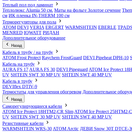
Теплый пол под ламинат
Теплолюкс Alumia 50 см.
Маты на фольге Золотое сечение
Ther
см
ИК пленка IN-THERM 100 см
Терморегуляторы для пола
ATOM
DEVI
VERIA
ERGERT
WARMSHTEIN
EBERLE
TPAD
MENRED
IQWATT
РИДАН
Дополнительное оборудование
Назад
Кабель в трубу / на трубу
ATOM Frost Protect
Raychem FrostGuard
DEVI Pipeheat DPH-10
Кабель на трубу
AURA FS 17
AURA FS 30
DEVI Pipeguard
ATOM Ice Protect 1
UV
SHTEIN SWT 30 MP UV
SHTEIN SWT 40 MP UV
Кабель в трубу
DEVIflex DTIV-9
Термостаты для управления обогревом
Дополнительное оборуд
Назад
Саморегулирующиеся кабели
ATOM Ice Protect 18HTM2-CR Slim
ATOM Ice Protect 25HTM2-C
UV
SHTEIN SWT 30 MP UV
SHTEIN SWT 40 MP UV
Резистивные кабели
WARMSHTEIN WRS-30
ATOM Arctic
ДЕВИ Snow 30T DTCE-3