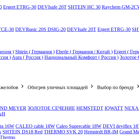
0
Ergert ETRG-30
DEVIsafe 20T
SHTEIN HC 30
Raychem GM-2C
TCE-30
DEVIbasic 20S DSIG-20
DEVIsafe 20T
Ergert ETRG-30
SH
еция )
Shtein ( Германия )
Eberle ( Германия / Китай )
Ergert ( Ге
ссия )
Aura ( Россия )
Национальный Комфорт ( Россия )
Золотое 
 желобов
Обогрев уличных площадей
Выбор по бренду
ND MEYER
ЗОЛОТОЕ СЕЧЕНИЕ
HEMSTEDT
IQWATT
NEXA
АН
ra 16W
CALEO cable 18W
Caleo Supercable 18W
DEVI deviflex 18
k
SHTEIN DS18 Red
THERMO SVK 20
Hemstedt BR-IM
Grand M
 Thermo