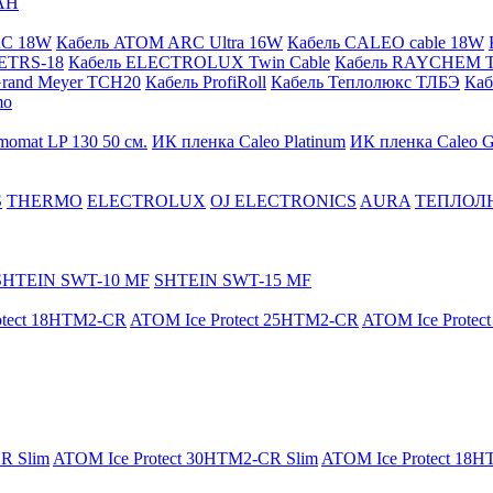
АН
RC 18W
Кабель ATOM ARC Ultra 16W
Кабель CALEO cable 18W
ETRS-18
Кабель ELECTROLUX Twin Cable
Кабель RAYCHEM T
Grand Meyer TCH20
Кабель ProfiRoll
Кабель Теплолюкс ТЛБЭ
Ка
mo
momat LP 130 50 cм.
ИК пленка Caleo Platinum
ИК пленка Caleo G
S
THERMO
ELECTROLUX
OJ ELECTRONICS
AURA
ТЕПЛОЛ
SHTEIN SWT-10 MF
SHTEIN SWT-15 MF
otect 18HTM2-CR
ATOM Ice Protect 25HTM2-CR
ATOM Ice Prote
R Slim
ATOM Ice Protect 30HTM2-CR Slim
ATOM Ice Protect 18