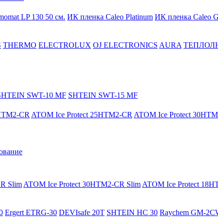
momat LP 130 50 cм.
ИК пленка Caleo Platinum
ИК пленка Caleo G
S
THERMO
ELECTROLUX
OJ ELECTRONICS
AURA
ТЕПЛОЛ
SHTEIN SWT-10 MF
SHTEIN SWT-15 MF
8HTM2-CR
ATOM Ice Protect 25HTM2-CR
ATOM Ice Protect 30HT
ование
R Slim
ATOM Ice Protect 30HTM2-CR Slim
ATOM Ice Protect 18
0
Ergert ETRG-30
DEVIsafe 20T
SHTEIN HC 30
Raychem GM-2C