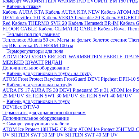
Комфорт
WARMSHTEIN
WARMSTAD
EVOMAT EM 150
РИД
+
Кабель в стяжку
Кабель AURA KTA
Кабель AURA KTA NEW
Кабель ATOM A
DEVI deviflex 10T
Кабель VERIA flexicable 20
Кабель ERGERT 
Red
Кабель THERMO SVK 20
Кабель Hemstedt BR-IM
Кабель 
FLOOR CABLE
Кабель CLIMATIQ CABLE
Кабель Royal Ther
+
Теплый пол под ламинат
Теплолюкс Alumia 50 см.
Маты на фольге Золотое сечение
Ther
см
ИК пленка IN-THERM 100 см
+
Терморегуляторы для пола
ATOM
DEVI
VERIA
ERGERT
WARMSHTEIN
EBERLE
TPAD
MENRED
IQWATT
РИДАН
Дополнительное оборудование
+
Кабель для установки в трубу / на трубу
ATOM Frost Protect
Raychem FrostGuard
DEVI Pipeheat DPH-10
+
Кабель для установки на трубу
AURA FS 17
AURA FS 30
DEVI Pipeguard 25 и 31
ATOM Ice Pr
25 MP UV
SHTEIN SWT 30 MP UV
SHTEIN SWT 40 MP UV
+
Кабель для установки в трубу
DEVIflex DTIV-9
Термостаты для управления обогревом
Дополнительное оборудование
+
Саморегулирующиеся кабели
ATOM Ice Protect 18HTM2-CR Slim
ATOM Ice Protect 25HTM2-C
UV
SHTEIN SWT 30 MP UV
SHTEIN SWT 40 MP UV