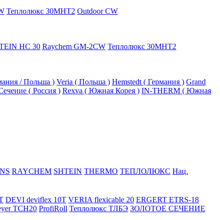
W
Теплолюкс 30МНТ2
Outdoor CW
TEIN HC 30
Raychem GM-2CW
Теплолюкс 30МНТ2
рмания / Польша )
Veria ( Польша )
Hemstedt ( Германия )
Grand
Сечение ( Россия )
Rexva ( Южная Корея )
IN-THERM ( Южная
NS
RAYCHEM
SHTEIN
THERMO
ТЕПЛОЛЮКС
Нац.
T
DEVI deviflex 10T
VERIA flexicable 20
ERGERT ETRS-18
eyer TCH20
ProfiRoll
Теплолюкс ТЛБЭ
ЗОЛОТОЕ СЕЧЕНИЕ