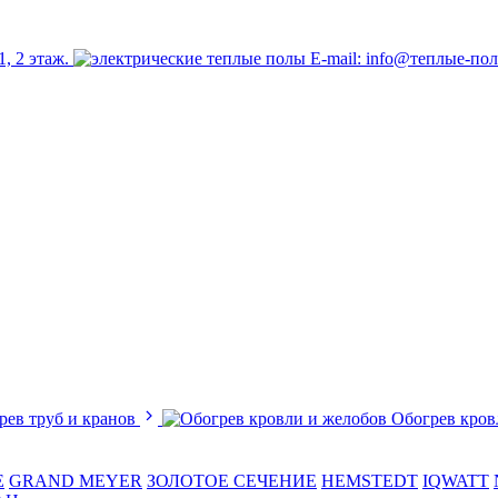
1, 2 этаж.
E-mail: info@теплые-по
рев труб и кранов
Обогрев кров
E
GRAND MEYER
ЗОЛОТОЕ СЕЧЕНИЕ
HEMSTEDT
IQWATT