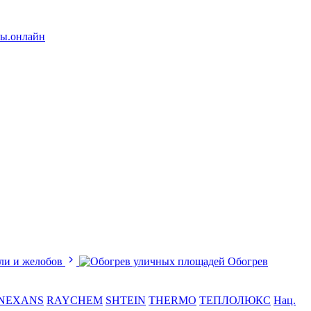
лы.онлайн
ли и желобов
Обогрев
NEXANS
RAYCHEM
SHTEIN
THERMO
ТЕПЛОЛЮКС
Нац.