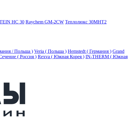
TEIN HC 30
Raychem GM-2CW
Теплолюкс 30МНТ2
рмания / Польша )
Veria ( Польша )
Hemstedt ( Германия )
Grand
Сечение ( Россия )
Rexva ( Южная Корея )
IN-THERM ( Южная