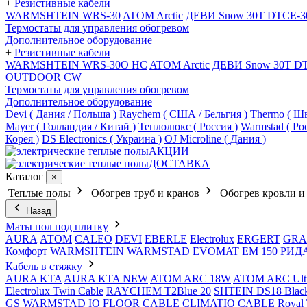
+
Резистивные кабели
WARMSHTEIN WRS-30
ATOM Arctic
ДЕВИ Snow 30T DTCE-3
Термостаты для управления обогревом
Дополнительное оборудование
+
Резистивные кабели
WARMSHTEIN WRS-30O HC
ATOM Arctic
ДЕВИ Snow 30T D
OUTDOOR CW
Термостаты для управления обогревом
Дополнительное оборудование
Devi ( Дания / Польша )
Raychem ( США / Бельгия )
Thermo ( Шв
Mayer ( Голландия / Китай )
Теплолюкс ( Россия )
Warmstad ( Ро
Корея )
DS Electronics ( Украина )
OJ Microline ( Дания )
АКЦИИ
ДОСТАВКА
Каталог
×
Теплые полы
Обогрев труб и кранов
Обогрев кровли и
Назад
Маты пол под плитку
AURA
АТОМ
CALEO
DEVI
EBERLE
Electrolux
ERGERT
GRA
Комфорт
WARMSHTEIN
WARMSTAD
EVOMAT EM 150
РИД
Кабель в стяжку
AURA KTA
AURA KTA NEW
ATOM ARC 18W
ATOM ARC Ult
Electrolux Twin Cable
RAYCHEM T2Blue 20
SHTEIN DS18 Blac
GS
WARMSTAD
IQ FLOOR CABLE
CLIMATIQ CABLE
Royal