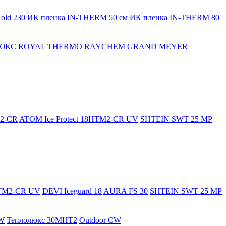
old 230
ИК пленка IN-THERM 50 см
ИК пленка IN-THERM 80
ЮКС
ROYAL THERMO
RAYCHEM
GRAND MEYER
M2-CR
ATOM Ice Protect 18HTM2-CR UV
SHTEIN SWT 25 MP
HTM2-CR UV
DEVI Iceguard 18
AURA FS 30
SHTEIN SWT 25 MP
W
Теплолюкс 30МНТ2
Outdoor CW