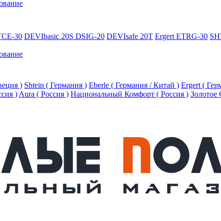
ование
TCE-30
DEVIbasic 20S DSIG-20
DEVIsafe 20T
Ergert ETRG-30
SH
ование
еция )
Shtein ( Германия )
Eberle ( Германия / Китай )
Ergert ( Ге
ссия )
Aura ( Россия )
Национальный Комфорт ( Россия )
Золотое 