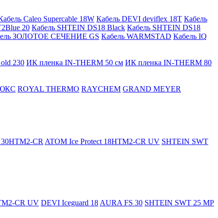
Кабель Caleo Supercable 18W
Кабель DEVI deviflex 18T
Кабель
2Blue 20
Кабель SHTEIN DS18 Black
Кабель SHTEIN DS18
бель ЗОЛОТОЕ СЕЧЕНИЕ GS
Кабель WARMSTAD
Кабель IQ
old 230
ИК пленка IN-THERM 50 см
ИК пленка IN-THERM 80
ЮКС
ROYAL THERMO
RAYCHEM
GRAND MEYER
ct 30HTM2-CR
ATOM Ice Protect 18HTM2-CR UV
SHTEIN SWT
HTM2-CR UV
DEVI Iceguard 18
AURA FS 30
SHTEIN SWT 25 MP