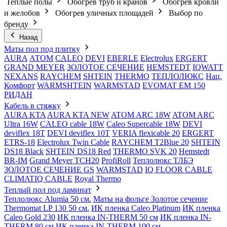
Теплые полы
Обогрев труб и кранов
Обогрев кровли
и желобов
Обогрев уличных площадей
Выбор по
бренду
Назад
Маты пол под плитку
AURA
АТОМ
CALEO
DEVI
EBERLE
Electrolux
ERGERT
GRAND MEYER
ЗОЛОТОЕ СЕЧЕНИЕ
HEMSTEDT
IQWATT
NEXANS
RAYCHEM
SHTEIN
THERMO
ТЕПЛОЛЮКС
Нац.
Комфорт
WARMSHTEIN
WARMSTAD
EVOMAT EM 150
РИДАН
Кабель в стяжку
AURA KTA
AURA KTA NEW
ATOM ARC 18W
ATOM ARC
Ultra 16W
CALEO cable 18W
Caleo Supercable 18W
DEVI
deviflex 18T
DEVI deviflex 10T
VERIA flexicable 20
ERGERT
ETRS-18
Electrolux Twin Cable
RAYCHEM T2Blue 20
SHTEIN
DS18 Black
SHTEIN DS18 Red
THERMO SVK 20
Hemstedt
BR-IM
Grand Meyer TCH20
ProfiRoll
Теплолюкс ТЛБЭ
ЗОЛОТОЕ СЕЧЕНИЕ GS
WARMSTAD
IQ FLOOR CABLE
CLIMATIQ CABLE
Royal Thermo
Теплый пол под ламинат
Теплолюкс Alumia 50 см.
Маты на фольге Золотое сечение
Thermomat LP 130 50 cм.
ИК пленка Caleo Platinum
ИК пленка
Caleo Gold 230
ИК пленка IN-THERM 50 см
ИК пленка IN-
THERM 80 см
ИК пленка IN-THERM 100 см