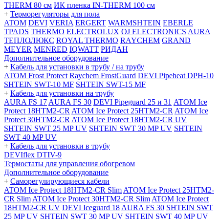
THERM 80 см
ИК пленка IN-THERM 100 см
+
Терморегуляторы для пола
ATOM
DEVI
VERIA
ERGERT
WARMSHTEIN
EBERLE
TPADS
THERMO
ELECTROLUX
OJ ELECTRONICS
AURA
ТЕПЛОЛЮКС
ROYAL THERMO
RAYCHEM
GRAND
MEYER
MENRED
IQWATT
РИДАН
Дополнительное оборудование
+
Кабель для установки в трубу / на трубу
ATOM Frost Protect
Raychem FrostGuard
DEVI Pipeheat DPH-10
SHTEIN SWT-10 MF
SHTEIN SWT-15 MF
+
Кабель для установки на трубу
AURA FS 17
AURA FS 30
DEVI Pipeguard 25 и 31
ATOM Ice
Protect 18HTM2-CR
ATOM Ice Protect 25HTM2-CR
ATOM Ice
Protect 30HTM2-CR
ATOM Ice Protect 18HTM2-CR UV
SHTEIN SWT 25 MP UV
SHTEIN SWT 30 MP UV
SHTEIN
SWT 40 MP UV
+
Кабель для установки в трубу
DEVIflex DTIV-9
Термостаты для управления обогревом
Дополнительное оборудование
+
Саморегулирующиеся кабели
ATOM Ice Protect 18HTM2-CR Slim
ATOM Ice Protect 25HTM2-
CR Slim
ATOM Ice Protect 30HTM2-CR Slim
ATOM Ice Protect
18HTM2-CR UV
DEVI Iceguard 18
AURA FS 30
SHTEIN SWT
25 MP UV
SHTEIN SWT 30 MP UV
SHTEIN SWT 40 MP UV