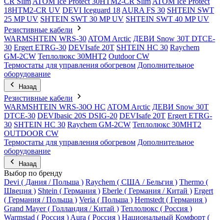
CR Slim
ATOM Ice Protect 30HTM2-CR Slim
ATOM Ice Protect
18HTM2-CR UV
DEVI Iceguard 18
AURA FS 30
SHTEIN SWT
25 MP UV
SHTEIN SWT 30 MP UV
SHTEIN SWT 40 MP UV
Резистивные кабели
WARMSHTEIN WRS-30
ATOM Arctic
ДЕВИ Snow 30T DTCE-
30
Ergert ETRG-30
DEVIsafe 20T
SHTEIN HC 30
Raychem
GM-2CW
Теплолюкс 30МНТ2
Outdoor CW
Термостаты для управления обогревом
Дополнительное
оборудование
Назад
Резистивные кабели
WARMSHTEIN WRS-30O HC
ATOM Arctic
ДЕВИ Snow 30T
DTCE-30
DEVIbasic 20S DSIG-20
DEVIsafe 20T
Ergert ETRG-
30
SHTEIN HC 30
Raychem GM-2CW
Теплолюкс 30МНТ2
OUTDOOR CW
Термостаты для управления обогревом
Дополнительное
оборудование
Назад
Выбор по бренду
Devi ( Дания / Польша )
Raychem ( США / Бельгия )
Thermo (
Швеция )
Shtein ( Германия )
Eberle ( Германия / Китай )
Ergert
( Германия / Польша )
Veria ( Польша )
Hemstedt ( Германия )
Grand Mayer ( Голландия / Китай )
Теплолюкс ( Россия )
Warmstad ( Россия )
Aura ( Россия )
Национальный Комфорт (