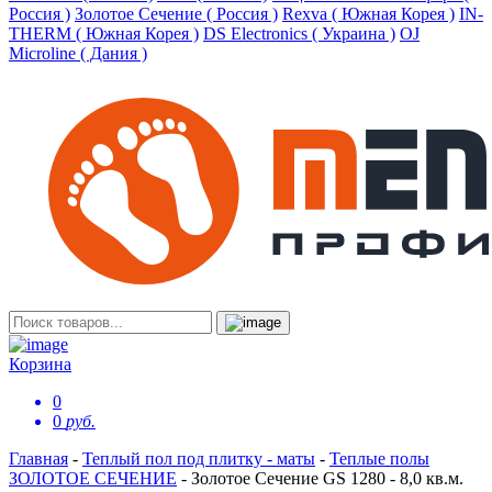
Россия )
Золотое Сечение ( Россия )
Rexva ( Южная Корея )
IN-
THERM ( Южная Корея )
DS Electronics ( Украина )
OJ
Microline ( Дания )
Корзина
0
0
руб.
Главная
-
Теплый пол под плитку - маты
-
Теплые полы
ЗОЛОТОЕ СЕЧЕНИЕ
-
Золотое Сечение GS 1280 - 8,0 кв.м.