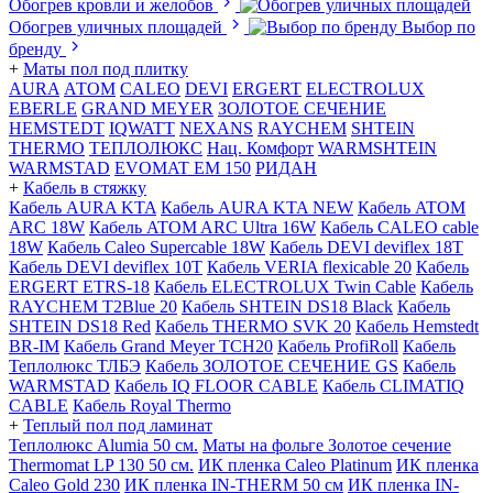
Обогрев кровли и желобов
Обогрев уличных площадей
Выбор по
бренду
+
Маты пол под плитку
AURA
АТОМ
CALEO
DEVI
ERGERT
ELECTROLUX
EBERLE
GRAND MEYER
ЗОЛОТОЕ СЕЧЕНИЕ
HEMSTEDT
IQWATT
NEXANS
RAYCHEM
SHTEIN
THERMO
ТЕПЛОЛЮКС
Нац. Комфорт
WARMSHTEIN
WARMSTAD
EVOMAT EM 150
РИДАН
+
Кабель в стяжку
Кабель AURA KTA
Кабель AURA KTA NEW
Кабель ATOM
ARC 18W
Кабель ATOM ARC Ultra 16W
Кабель CALEO cable
18W
Кабель Caleo Supercable 18W
Кабель DEVI deviflex 18T
Кабель DEVI deviflex 10T
Кабель VERIA flexicable 20
Кабель
ERGERT ETRS-18
Кабель ELECTROLUX Twin Cable
Кабель
RAYCHEM T2Blue 20
Кабель SHTEIN DS18 Black
Кабель
SHTEIN DS18 Red
Кабель THERMO SVK 20
Кабель Hemstedt
BR-IM
Кабель Grand Meyer TCH20
Кабель ProfiRoll
Кабель
Теплолюкс ТЛБЭ
Кабель ЗОЛОТОЕ СЕЧЕНИЕ GS
Кабель
WARMSTAD
Кабель IQ FLOOR CABLE
Кабель CLIMATIQ
CABLE
Кабель Royal Thermo
+
Теплый пол под ламинат
Теплолюкс Alumia 50 см.
Маты на фольге Золотое сечение
Thermomat LP 130 50 cм.
ИК пленка Caleo Platinum
ИК пленка
Caleo Gold 230
ИК пленка IN-THERM 50 см
ИК пленка IN-