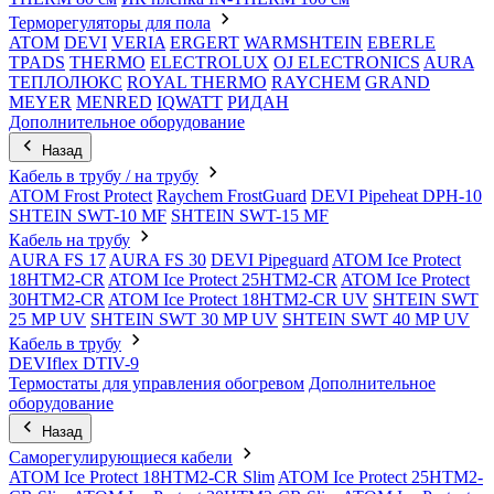
Терморегуляторы для пола
ATOM
DEVI
VERIA
ERGERT
WARMSHTEIN
EBERLE
TPADS
THERMO
ELECTROLUX
OJ ELECTRONICS
AURA
ТЕПЛОЛЮКС
ROYAL THERMO
RAYCHEM
GRAND
MEYER
MENRED
IQWATT
РИДАН
Дополнительное оборудование
Назад
Кабель в трубу / на трубу
ATOM Frost Protect
Raychem FrostGuard
DEVI Pipeheat DPH-10
SHTEIN SWT-10 MF
SHTEIN SWT-15 MF
Кабель на трубу
AURA FS 17
AURA FS 30
DEVI Pipeguard
ATOM Ice Protect
18HTM2-CR
ATOM Ice Protect 25HTM2-CR
ATOM Ice Protect
30HTM2-CR
ATOM Ice Protect 18HTM2-CR UV
SHTEIN SWT
25 MP UV
SHTEIN SWT 30 MP UV
SHTEIN SWT 40 MP UV
Кабель в трубу
DEVIflex DTIV-9
Термостаты для управления обогревом
Дополнительное
оборудование
Назад
Саморегулирующиеся кабели
ATOM Ice Protect 18HTM2-CR Slim
ATOM Ice Protect 25HTM2-