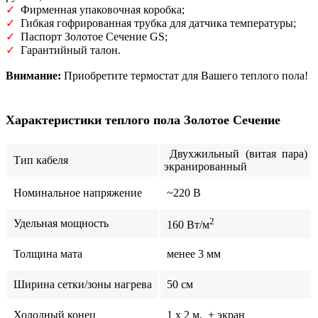
✓
Фирменная упаковочная коробка;
✓
Гибкая гофрированная трубка для датчика температуры;
✓
Паспорт Золотое Сечение GS;
✓
Гарантийный талон.
Внимание:
Приобретите термостат для Вашего теплого пола!
Характеристики теплого пола
Золотое Сечение
Двухжильный (витая пара)
Тип кабеля
экранированный
Номинальное напряжение
~220 В
2
Удельная мощность
160 Вт/м
Толщина мата
менее 3 мм
Ширина сетки/зоны нагрева
50 см
Холодный конец
1 x 2 м, + экран